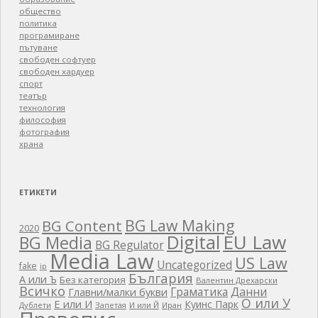
общество
политика
програмиране
пътуване
свободен софтуер
свободен хардуер
спорт
театър
технология
философия
фотография
храна
ЕТИКЕТИ
BG Law Making
BG Content
2020
EU Law
Digital
BG Media
BG Regulator
Media Law
US Law
Uncategorized
fake
ip
България
А или Ъ
Без категория
Валентин Дрехарски
Всичко
Граматика
Данни
Главни/малки букви
О или У
Е или И
Куинс Парк
Дублети
Запетая
И или Й
Иран