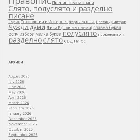
Правопис
Препинателни знаци
Слято, полуслято и разделно
писане
Технологии и Интернет
Цветан Димитров
София
Форми за мн.ч.
Чужди думи
главна буква
Я или Е (голям/големи)
полуслято
еспч
малка буква
избори
променливо я
разделно
слято
съд на ес
АРХИВИ
August 2026
July 2026
June 2026
May 2026
April 2026
March 2026
February 2026
January 2026
December 2025
November 2025
October 2025
September 2025
August 2025