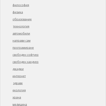
философия
физика
образование
технология
автомобили
направи сам
програмиране
свободен софтуер
свободен хардуер
джаджи
интернет
здраве
екология
храна
медицина