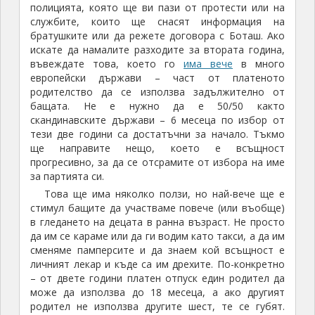
полицията, която ще ви пази от протести или на
службите, които ще снасят информация на
братушките или да режете договора с Боташ. Ако
искате да намалите разходите за втората година,
въвеждате това, което го
има вече
в много
европейски държави – част от платеното
родителство да се използва задължително от
бащата. Не е нужно да е 50/50 както
скандинавските държави – 6 месеца по избор от
тези две години са достатъчни за начало. Тъкмо
ще направите нещо, което е всъщност
прогресивно, за да се отсрамите от избора на име
за партията си.
Това ще има няколко ползи, но най-вече ще е
стимул бащите да участваме повече (или въобще)
в гледането на децата в ранна възраст. Не просто
да им се караме или да ги водим като такси, а да им
сменяме памперсите и да знаем кой всъщност е
личният лекар и къде са им дрехите. По-конкретно
– от двете години платен отпуск един родител да
може да използва до 18 месеца, а ако другият
родител не използва другите шест, те се губят.