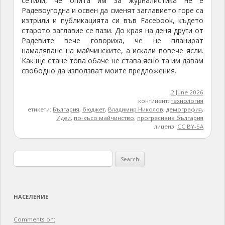
сетили, че опита им за журналистика не е
Радевоугодна и освен да сменят заглавието горе са
изтрили и публикацията си във Facebook, където
старото заглавие се пази. До края на деня други от
Радевите вече говориха, че не планират
намаляване на майчинските, а искали повече ясли.
Как ще стане това обаче не става ясно та им давам
свободно да използват моите предложения.
2 June 2026
континент:
технология
етикети:
България
,
бюджет
,
Владимир Николов
,
демография
,
Идеи
,
по-късо майчинство
,
прогресивна българия
лиценз:
CC BY-SA
Search
for:
НАСЕЛЕНИЕ
Comments on: