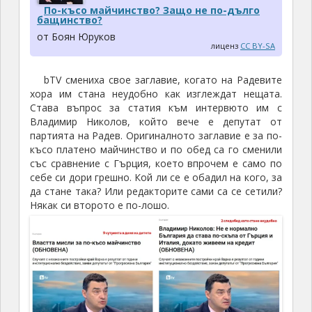
По-късо майчинство? Защо не по-дълго
бащинство?
от Боян Юруков
лиценз
CC BY-SA
bTV смениха свое заглавие, когато на Радевите
хора им стана неудобно как изглеждат нещата.
Става въпрос за статия към интервюто им с
Владимир Николов, който вече е депутат от
партията на Радев. Оригиналното заглавие е за по-
късо платено майчинство и по обед са го сменили
със сравнение с Гърция, което впрочем е само по
себе си дори грешно. Кой ли се е обадил на кого, за
да стане така? Или редакторите сами са се сетили?
Някак си второто е по-лошо.