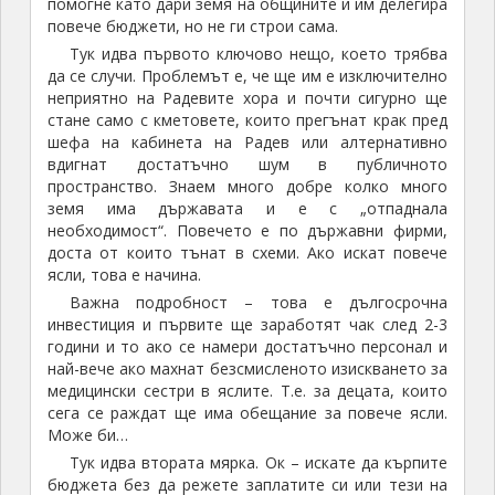
помогне като дари земя на общините и им делегира
повече бюджети, но не ги строи сама.
Тук идва първото ключово нещо, което трябва
да се случи. Проблемът е, че ще им е изключително
неприятно на Радевите хора и почти сигурно ще
стане само с кметовете, които прегънат крак пред
шефа на кабинета на Радев или алтернативно
вдигнат достатъчно шум в публичното
пространство. Знаем много добре колко много
земя има държавата и е с „отпаднала
необходимост“. Повечето е по държавни фирми,
доста от които тънат в схеми. Ако искат повече
ясли, това е начина.
Важна подробност – това е дългосрочна
инвестиция и първите ще заработят чак след 2-3
години и то ако се намери достатъчно персонал и
най-вече ако махнат безсмисленото изискването за
медицински сестри в яслите. Т.е. за децата, които
сега се раждат ще има обещание за повече ясли.
Може би…
Тук идва втората мярка. Ок – искате да кърпите
бюджета без да режете заплатите си или тези на