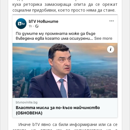
куха реторика замаскираща опита да се орежат
социални придобивки, което просто няма да стане.
Иначе bTV явно са били информирани или са се