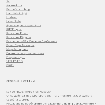
2A
Arcane Lore
Bozho's tech blog
Handful of Light
Lindeas
UrbanStyle
Архитектурно студио Архе
БЛОГодаря
Блогът на Гонзо
Блогът на Юруков
Как се пише?® с Павлина Върбанова
Куинс Парк България
Медийно право
Палатков лагер зa пингвини
Пътуване до…
ЧЕРНИЧЕВО
เบทฮับ
СКОРОШНИ СТАТИИ
Как се пише: чекрък или чакрък?
OFAC действа, прокуратурата спи – симптомите на завладяната
съдебна система
Решаване на проблемите с управлението на информационните и