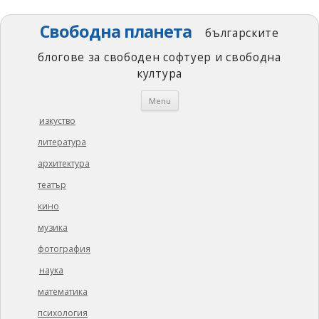
Свободна планета
българските
блогове за свободен софтуер и свободна
култура
Skip
Menu
to
content
изкуство
литература
архитектура
театър
кино
музика
фотография
наука
математика
психология