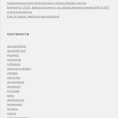
комуникационни технологии в обществения сектор
Бюджетът 2026, финансирането на обществените медии БНР и БНТ
и други въпроси
Как се пише: амфора или анфора?
КОНТИНЕНТИ
автомобили
архитектура
джаджи
екология
забавно
закони и право
здраве
изкуство
икономика
интернет
история
кино
литература
медицина
музика
наука
образование