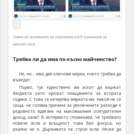
Смяна на заглавието на статията в bTV в рамките на
няколко часа
Трябва ли да има по-късно майчинство?
Не, но… има две ключови мерки, които трябва да
въведат.
Първо, тук единствено им искат да вържат
бюджета като орежат плащанията за втората
година. С това се изчерпва мярката им. Никой не се
сеща, че голяма причина за увеличените разходи е
редовното вдигане на максималния осигурителен
доход, нали? В интервюто споменава, че трябвало
повече ясли и всъщност това бил фокуса, но
реално не е. Държавата не строи ясли. Може да