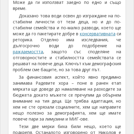
Може да ги използват заедно по едно и също
време.
Доказано това води освен до изграждане на по-
стабилни личности от тези деца, но и до по-
стабилни семейства и по-малко разводи, което ще
може да го пакетирате добре в
консервативната
си
реторика. Отделно има изследвания, че
дългосрочно води до подобрение на
раждаемостта
, защото със споделяне на
отговорностите и стабилността семействата се
решават на повече деца. Ключът към демографския
проблем сме бащите, но за това друг път.
За финансовия аспект, който явно предимно
занимава Радевите хора – поне в ранен етап
мярката ще доведе до намаляване на разходите за
бюджета докато мъжете се пречупим да обърнем
внимание на тия деца. Ще трябва адаптация, но
хем не сте орязали социалните, хем ще направите
нещо полезно за демографията, хем ще имате
повече пари за лимузини и МИГ-ове.
Тези две мерки биха били нещо, което ще
подкрепя. Останалото изговорено от Николов е