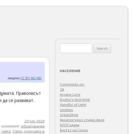
Search
for:
НАСЕЛЕНИЕ
лиценз
CC BY-NC-ND
Comments on:
2A
 думата. Правописът
Arcane Lore
Bozho's tech blog
 да се развиват.
Handful of Light
Lindeas
UrbanStyle
Архитектурно студио Архе
23 July 2023
БЛОГодаря
континент:
образование
Блогът на Гонзо
,
слято
,
Слято, полуслято и