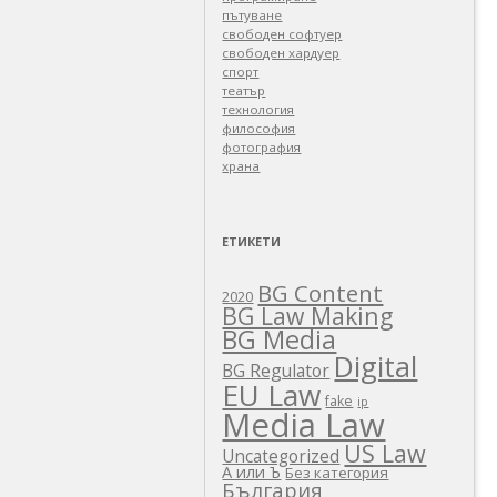
пътуване
свободен софтуер
свободен хардуер
спорт
театър
технология
философия
фотография
храна
ЕТИКЕТИ
BG Content
2020
BG Law Making
BG Media
Digital
BG Regulator
EU Law
fake
ip
Media Law
US Law
Uncategorized
А или Ъ
Без категория
България