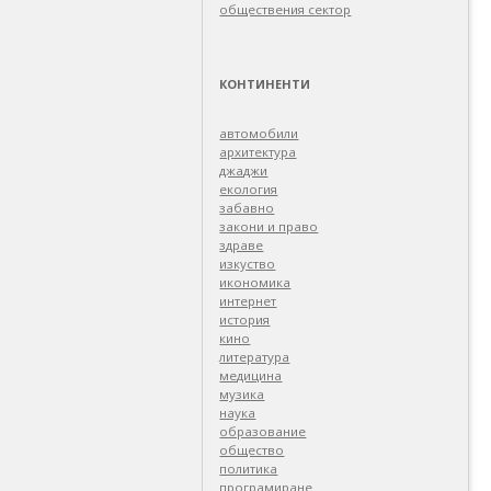
обществения сектор
КОНТИНЕНТИ
автомобили
архитектура
джаджи
екология
забавно
закони и право
здраве
изкуство
икономика
интернет
история
кино
литература
медицина
музика
наука
образование
общество
политика
програмиране