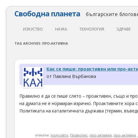
Свободна планета
българските блогове
ИЗКУСТВО
НАУКА
ТЕХНОЛОГИЯ
ЗДРАВЕ
ЛИТЕРАТУРА
МАТЕМАТИКА
АВТОМОБИЛИ
ЕКОЛОГИЯ
TAG ARCHIVES:
ПРО-АКТИВНА
АРХИТЕКТУРА
ПСИХОЛОГИЯ
НАПРАВИ САМ
ХРАНА
ТЕАТЪР
ФИЛОСОФИЯ
ПРОГРАМИРАНЕ
МЕДИЦИНА
Как се пише: проактивен или про-акт
КИНО
ФИЗИКА
СВОБОДЕН СОФТУЕР
СПОРТ
от Павлина Върбанова
МУЗИКА
ОБРАЗОВАНИЕ
СВОБОДЕН ХАРДУЕР
Правилно е да се пише слято – проактивен, също и про
ФОТОГРАФИЯ
ДЖАДЖИ
на думата не е нормиран изрично. Проактивните хора с
ИНТЕРНЕТ
Политиката на каталитичната държава (термин, въведе
етикети:
полуслято
,
Правопис
,
про-активен
,
про-активна
,