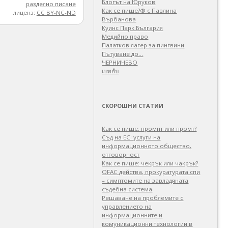
Блогът на Юруков
разделно писане
Как се пише?® с Павлина
лиценз:
CC BY-NC-ND
Върбанова
Куинс Парк България
Медийно право
Палатков лагер зa пингвини
Пътуване до…
ЧЕРНИЧЕВО
เบทฮับ
СКОРОШНИ СТАТИИ
Как се пише: промпт или промт?
Съд на ЕС: услуги на
информационното общество,
отговорност
Как се пише: чекрък или чакрък?
OFAC действа, прокуратурата спи
– симптомите на завладяната
съдебна система
Решаване на проблемите с
управлението на
информационните и
комуникационни технологии в