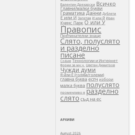
Всичко
Валентин Дрехарски
Главни/малки букви
Граматика
Данни
Дублети
Е или И
Запетая
И или Й
Иран
О или У
Куинс Парк
Правопис
Препинателни знаци
Слято, полуслято
и разделно
писане
Технологии и Интернет
София
Цветан Димитров
Форми за мн.ч.
Чужди думи
Я или Е (голям/големи)
еспч
главна буква
избори
полуслято
малка буква
разделно
променливо я
слято
съд на ес
АРХИВИ
August 2026