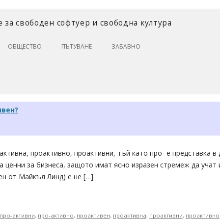
 за свободен софтуер и свободна култура
Skip
ОБЩЕСТВО
ПЪТУВАНЕ
ЗАБАВНО
to
content
ЗАКОНИ И ПРАВО
ИКОНОМИКА
ИСТОРИЯ
ивен?
ПОЛИТИКА
ЦИФРОВИ ПРАВА
активна, проактивно, проактивни, тъй като про- е представка в
а ценни за бизнеса, защото имат ясно изразен стремеж да учат и
н от Майкъл Линд) е не […]
про-активни
,
про-активно
,
проактивен
,
проактивна
,
проактивни
,
проактивно