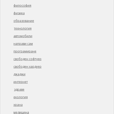
философия
физика
образование
технология
автомобили
направи сам
програмиране
свободен софтуер
свободен хардуер
джаджи
интернет
здраве
екология
храна
медицина