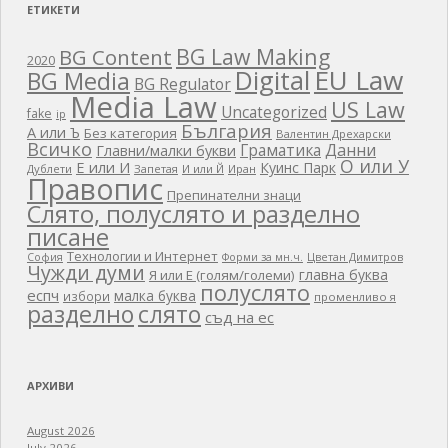
ЕТИКЕТИ
BG Law Making
BG Content
2020
EU Law
Digital
BG Media
BG Regulator
Media Law
US Law
Uncategorized
fake
ip
България
А или Ъ
Без категория
Валентин Дрехарски
Всичко
Граматика
Данни
Главни/малки букви
О или У
Е или И
Куинс Парк
Дублети
Запетая
И или Й
Иран
Правопис
Препинателни знаци
Слято, полуслято и разделно
писане
Технологии и Интернет
Цветан Димитров
София
Форми за мн.ч.
Чужди думи
главна буква
Я или Е (голям/големи)
полуслято
еспч
малка буква
избори
променливо я
разделно
слято
съд на ес
АРХИВИ
August 2026
July 2026