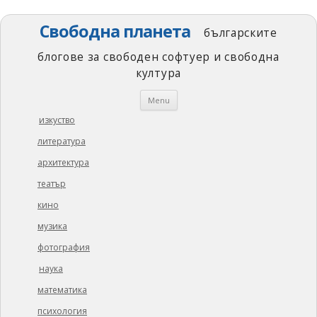
Свободна планета
българските
блогове за свободен софтуер и свободна
култура
Skip
Menu
to
content
изкуство
литература
архитектура
театър
кино
музика
фотография
наука
математика
психология