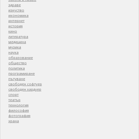
здраве
изкуство
икономика
интернет
история
кино
литература
медицина
музика
наука
образование
общество
политика
програмиране
пътуване
свободен софтуер
свободен хардуер
спорт
театър
технология
философия
фотография
храна