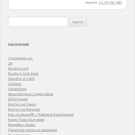
лиценз:
CC BY-NC-ND
Search
for:
НАСЕЛЕНИЕ
Comments on:
2A
Arcane Lore
Bozho's tech blog
Handful of Light
Lindeas
UrbanStyle
Архитектурно студио Архе
БЛОГодаря
Блогът на Гонзо
Блогът на Юруков
Как се пише?® с Павлина Върбанова
Куинс Парк България
Медийно право
Палатков лагер зa пингвини
Пътуване до…