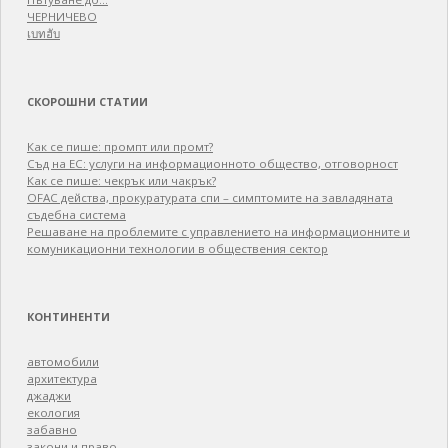
ЧЕРНИЧЕВО
เบทฮับ
СКОРОШНИ СТАТИИ
Как се пише: промпт или промт?
Съд на ЕС: услуги на информационното общество, отговорност
Как се пише: чекрък или чакрък?
OFAC действа, прокуратурата спи – симптомите на завладяната
съдебна система
Решаване на проблемите с управлението на информационните и
комуникационни технологии в обществения сектор
КОНТИНЕНТИ
автомобили
архитектура
джаджи
екология
забавно
закони и право