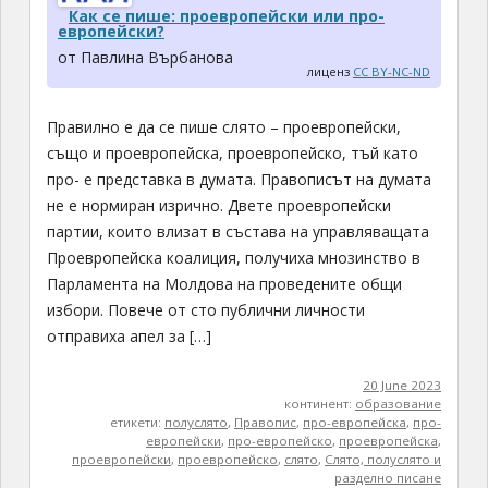
Как се пише: проевропейски или про-
европейски?
от Павлина Върбанова
лиценз
CC BY-NC-ND
Правилно е да се пише слято – проевропейски,
също и проевропейска, проевропейско, тъй като
про- е представка в думата. Правописът на думата
не е нормиран изрично. Двете проевропейски
партии, които влизат в състава на управляващата
Проевропейска коалиция, получиха мнозинство в
Парламента на Молдова на проведените общи
избори. Повече от сто публични личности
отправиха апел за […]
20 June 2023
континент:
образование
етикети:
полуслято
,
Правопис
,
про-европейска
,
про-
европейски
,
про-европейско
,
проевропейска
,
проевропейски
,
проевропейско
,
слято
,
Слято, полуслято и
разделно писане