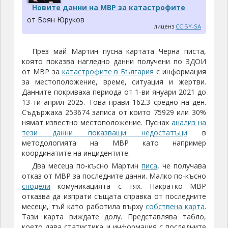
Новите данни на МВР за катастрофите
от Боян Юруков
лиценз
CC BY-SA
През май Мартин пусна картата Черна писта,
която показва нагледно данни получени по ЗДОИ
от МВР за
катастрофите в България
с информация
за местоположение, време, ситуация и жертви.
Данните покриваха периода от 1-ви януари 2021 до
13-ти април 2025. Това прави 162.3 средно на ден.
Съдържаха 253674 записа от които 75929 или 30%
нямат известно местоположение. Пуснах
анализ на
тези данни показващи недостатъци
в
методологията на МВР като например
координатите на инцидентите.
Два месеца по-късно Мартин
писа
, че получава
отказ от МВР за последните данни. Малко по-късно
сподели
комуникацията с тях. Накратко МВР
отказва да изпрати същата справка от последните
месеци, тъй като работила върху
собствена карта
.
Тази карта виждате долу. Представлява табло,
което дава статистика и информация с последните