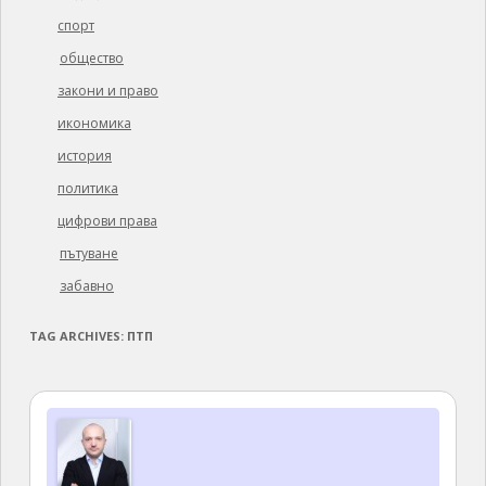
спорт
общество
закони и право
икономика
история
политика
цифрови права
пътуване
забавно
TAG ARCHIVES:
ПТП