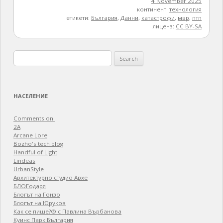
4 November 2025
континент:
технология
етикети:
България
,
Данни
,
катастрофи
,
мвр
,
птп
лиценз:
CC BY-SA
Search
for:
НАСЕЛЕНИЕ
Comments on:
2A
Arcane Lore
Bozho's tech blog
Handful of Light
Lindeas
UrbanStyle
Архитектурно студио Архе
БЛОГодаря
Блогът на Гонзо
Блогът на Юруков
Как се пише?® с Павлина Върбанова
Куинс Парк България