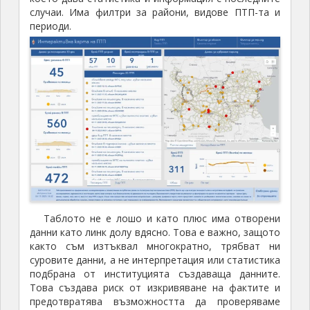
случаи. Има филтри за райони, видове ПТП-та и
периоди.
Таблото не е лошо и като плюс има отворени
данни като линк долу вдясно. Това е важно, защото
както съм изтъквал многократно, трябват ни
суровите данни, а не интерпретация или статистика
подбрана от институцията създаваща данните.
Това създава риск от изкривяване на фактите и
предотвратява възможността да проверяваме