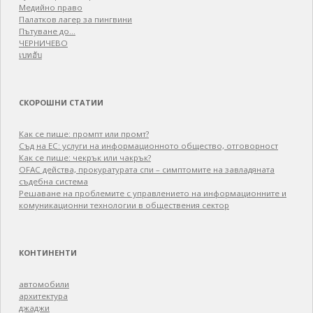
Медийно право
Палатков лагер зa пингвини
Пътуване до…
ЧЕРНИЧЕВО
เบทฮับ
СКОРОШНИ СТАТИИ
Как се пише: промпт или промт?
Съд на ЕС: услуги на информационното общество, отговорност
Как се пише: чекрък или чакрък?
OFAC действа, прокуратурата спи – симптомите на завладяната
съдебна система
Решаване на проблемите с управлението на информационните и
комуникационни технологии в обществения сектор
КОНТИНЕНТИ
автомобили
архитектура
джаджи