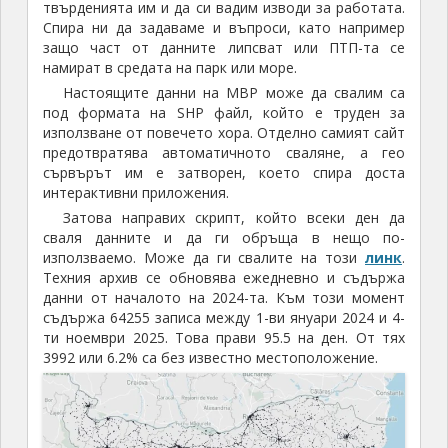
твърденията им и да си вадим изводи за работата.
Спира ни да задаваме и въпроси, като например
защо част от данните липсват или ПТП-та се
намират в средата на парк или море.
Настоящите данни на МВР може да свалим са
под формата на SHP файл, който е труден за
използване от повечето хора. Отделно самият сайт
предотвратява автоматичното сваляне, а гео
сървърът им е затворен, което спира доста
интерактивни приложения.
Затова направих скрипт, който всеки ден да
сваля данните и да ги обръща в нещо по-
използваемо. Може да ги свалите на този
линк
.
Техния архив се обновява ежедневно и съдържа
данни от началото на 2024-та. Към този момент
съдържа 64255 записа между 1-ви януари 2024 и 4-
ти ноември 2025. Това прави 95.5 на ден. От тях
3992 или 6.2% са без известно местоположение.