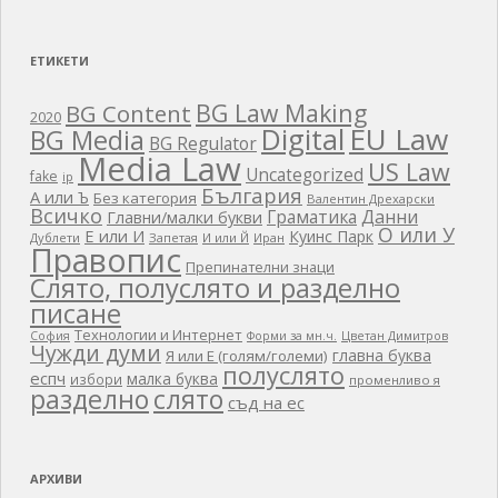
ЕТИКЕТИ
BG Law Making
BG Content
2020
EU Law
Digital
BG Media
BG Regulator
Media Law
US Law
Uncategorized
fake
ip
България
А или Ъ
Без категория
Валентин Дрехарски
Всичко
Граматика
Данни
Главни/малки букви
О или У
Е или И
Куинс Парк
Дублети
Запетая
И или Й
Иран
Правопис
Препинателни знаци
Слято, полуслято и разделно
писане
Технологии и Интернет
Цветан Димитров
София
Форми за мн.ч.
Чужди думи
главна буква
Я или Е (голям/големи)
полуслято
еспч
малка буква
избори
променливо я
разделно
слято
съд на ес
АРХИВИ