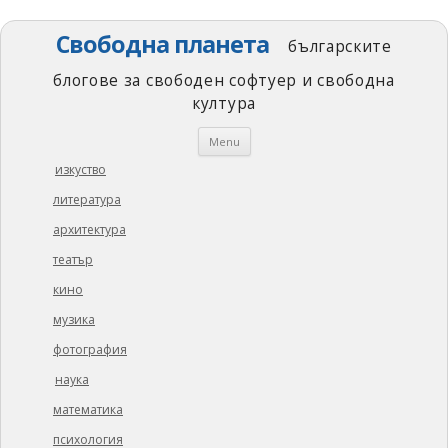
Свободна планета
българските
блогове за свободен софтуер и свободна
култура
Skip
Menu
to
content
изкуство
литература
архитектура
театър
кино
музика
фотография
наука
математика
психология