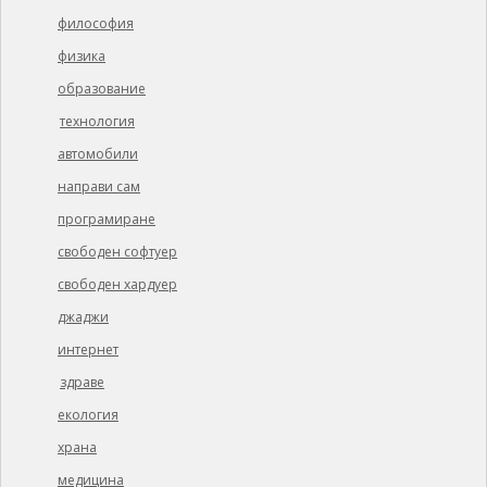
философия
физика
образование
технология
автомобили
направи сам
програмиране
свободен софтуер
свободен хардуер
джаджи
интернет
здраве
екология
храна
медицина