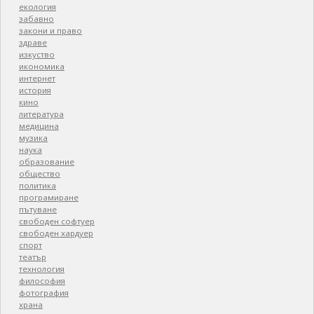
екология
забавно
закони и право
здраве
изкуство
икономика
интернет
история
кино
литература
медицина
музика
наука
образование
общество
политика
програмиране
пътуване
свободен софтуер
свободен хардуер
спорт
театър
технология
философия
фотография
храна