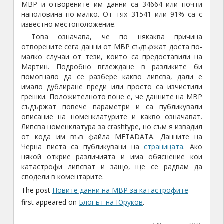
МВР и отворените им данни са 34664 или почти
наполовина по-малко. От тях 31541 или 91% са с
известно местоположение.
Това означава, че по някаква причина
отворените сега данни от МВР съдържат доста по-
малко случаи от тези, които са предоставили на
Мартин. Подробно вглеждане в разликите би
помогнало да се разбере какво липсва, дали е
имало дублиране преди или просто са изчистили
грешки. Положителното поне е, че данните на МВР
съдържат повече параметри и са публикували
описание на номенклатурите и какво означават.
Липсва номенклатура за crashtype, но съм я извадил
от кода им във файла METADATA. Данните на
Черна писта са публикувани на
страницата
. Ако
някой открие различията и има обяснение кои
катастрофи липсват и защо, ще се радвам да
сподели в коментарите.
The post
Новите данни на МВР за катастрофите
first appeared on
Блогът на Юруков
.