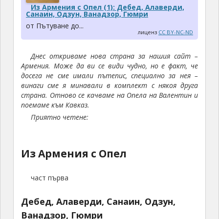
Из Армения с Опел (1): Дебед, Алаверди,
Санаин, Одзун, Ванадзор, Гюмри
от Пътуване до...
лиценз
CC BY-NC-ND
Днес откриваме нова страна за нашия сайт –
Армения. Може да ви се види чудно, но е факт, че
досега не сме имали пътепис, специално за нея –
винаги сме я минавали в комплект с някоя друга
страна. Отново се качваме на Опела на Валентин и
поемаме към Кавказ.
Приятно четене:
Из Армения с Опел
част първа
Дебед, Алаверди, Санаин, Одзун,
Ванадзор, Гюмри