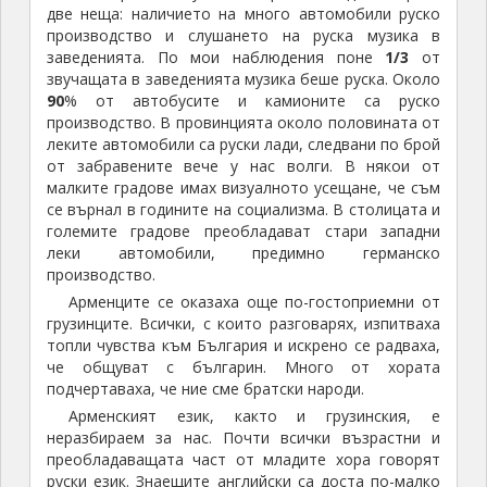
на населено място. Където свършват тези къщи,
обаче, има табела за край на селището. Там скрит
под сянката на дърво, обикновено се крие
полицейски автомобил и засича с радар тези, които
не са намалили скоростта в така (не)означеното
населено място.
Състоянието на пътната мрежа е по-лошо
отколкото в Грузия и доста по-лошо отколкото у
нас. Типичните за България „дупки-убийци“ са
малко, но неравностите по настилката, които
трошат автомобила са навсякъде. През планините
средната скорост на придвижване е 20÷25 км. в час.
За някои туристически обекти няма означения или
има табелка само за отклонението от главния път,
пък после нека туриста да си „троши главата“.
Позната „родна картинка“.
На основните пътища указателните табели
освен на арменски са изписани и на латиница, а на
някои места и на кирилица. Като цяло, Армения е
по-трудна за автотуриста, в сравнение с Грузия.
През тази малка по територия страна и през
Нагорни Карабах пропътувах 1 700 килиметра в