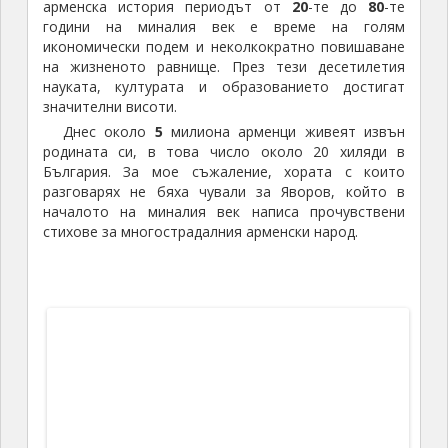
Типична Арменска надгробна плоча, наречена Хачкари,
поставена в Арменския квартал в София
Моето впечатление на турист е, че средното
жизнено равнище е по-ниско от това в Грузия и е
съпоставимо с нашето от края на
90
-те години на
миналия век.
По мои наблюдения цените на основните стоки
са на равнища около
3/4
от българските. Входните
такси за основните музеи и забележителности са
между 1 и 4 лева. Цената на литър дизелово гориво
беше
1,80
лева през август 2012 година. Значителна
част от леките автомобили се движат с природен
газ (метан), с който изминаването на 100 км. струва
около
6-7
лева.
Първото нещо, което ме изненада в Армения,
беше про-руската политика и изключителните
русофилски настроения сред хората. Не очаквах, че
може да има държава, където мнозинството от
народа да изпитва такива чувства на привързаност