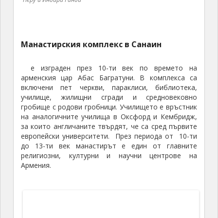
Величествената черква от 7-ми век в Одзун