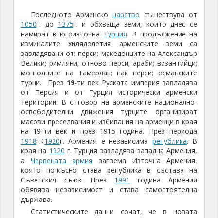
която по-късно става република в състава на
Съветския съюз. През
1991
година Армения
обявява независимост и става самостоятелна
държава.
Статистическите данни сочат, че в новата
арменска история периодът от
20
-те до
80
-те
години на миналия век е време на голям
икономически подем и неколкократно повишаване
на жизненото равнище. През тези десетилетия
науката, културата и образованието достигат
значителни висоти.
Днес около
5
милиона арменци живеят извън
родината си, в това число около 20 хиляди в
България. За мое съжаление, хората с които
разговарях не бяха чували за Яворов, който в
началото на миналия век написа прочувствени
стихове за многострадалния арменски народ.