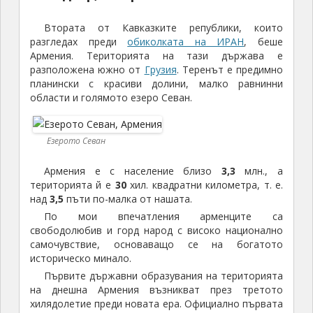
Втората от Кавказките републики, които
разгледах преди
обиколката на ИРАН
, беше
Армения. Територията на тази държава е
разположена южно от
Грузия
. Теренът е предимно
планински с красиви долини, малко равнинни
области и голямото езеро Севан.
Езерото Севан
Армения е с население близо
3,3
млн., а
територията й е
30
хил. квадратни километра, т. е.
над
3,5
пъти по-малка от нашата.
По мои впечатления арменците са
свободолюбив и горд народ с високо национално
самочувствие, основаващо се на богатото
историческо минало.
Първите държавни образувания на територията
на днешна Армения възникват през третото
хилядолетие преди новата ера. Официално първата