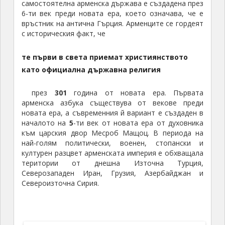
самостоятелна арменска държава е създадена през
6-ти век преди новата ера, което означава, че е
връстник на антична Гърция. Арменците се гордеят
с историческия факт, че
те първи в света приемат християнството
като официална държавна религия
през
301
година от новата ера. Първата
арменска азбука съществува от векове преди
новата ера, а съвременния й вариант е създаден в
началото на
5
-ти век от новата ера от духовника
към царския двор Месроб Мащоц. В периода на
най-голям политически, военен, стопански и
културен разцвет арменската империя е обхващала
територии от днешна Източна Турция,
Северозападен Иран, Грузия, Азербайджан и
Североизточна Сирия.