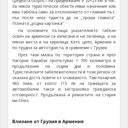
Арменската виза в паспорта на автора
След бързата паспортна проверка започна
оформянето на документите за колата. Първо се
наредих на опашка, където трябваше да ми
изчислят какви такси да платя за автомобила. С
един руснак си чакахме реда, но нахални грузински
шофьори на камиони започнаха да ни пререждат
като обясняваха, че са си платили таксата и трябва
само да подадат бележката с документите. След
4÷5
минути такова пререждане „ми писна“ и се
разкращях на грузинските шофьори, че са нахални и
е несправедливо да минават пред нас. Явно съм
викал доста силно и гневно, защото грузинците се
стреснаха и застанаха на реда, а арменския
чиновник се почувства засегнат, че един чужденец
трябва да въвежда ред. Самият аз се изненадах от
себе си, че мога толкова добре да се карам на
руски език. Следваше отиване до банковия офис,
обмяна на валута, плащане на таксите и връщане