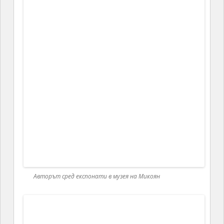
Манастирският комплекс в Санаин