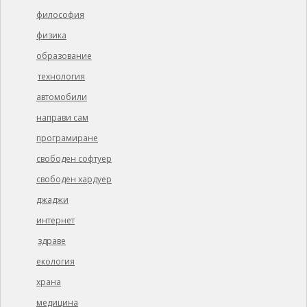
философия
физика
образование
технология
автомобили
направи сам
програмиране
свободен софтуер
свободен хардуер
джаджи
интернет
здраве
екология
храна
медицина