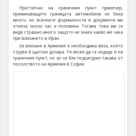
при чиновниците за оформяне на документите за
лекия автомобил. После дълго писане на
застраховката гражданска отговорност и лепенето
на стикер на предното стъкло.
Вече се беше почти стъмнило, няколко
километра след границата отбих от главния път и
си намерих спокойно място за нощувка. Първата ми
среща с Армения приключи.
В хронологичен ред следват снимки с кратки
пояснения от някои от посетените места в
Армения.
Рано сутринта продължих по пътя през
красивата долина на река Дебед