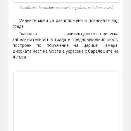
Авторът сред експонати в музея на Микоян