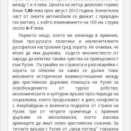
леки автомобили, предимно германско
производство.
Арменците се оказаха още по-гостоприемни от
грузинците. Всички, с които разговарях, изпитваха
топли чувства към България и искрено се радваха,
че общуват с българин. Много от хората
подчертаваха, че ние сме братски народи.
Арменският език, както и грузинския, е
неразбираем за нас. Почти всички възрастни и
преобладаващата част от младите хора говорят
руски език. Знаещите английски са доста по-малко
отколкото в Грузия.
През цялото време в Армения не забелязах
никакви следи от прояви на престъпност.
Навсякъде в страната се пътува съвсем спокойно.
Полицейското присъствие е видимо, както и в
Грузия. Разликата е тази, че в Армения пътните
полицаи следят за превишаване на скоростта с
радари и камери в автомобилите. Нещо повече, те
прилагат много „гаден номер“. На доста места с
отдалечени от пътя къщи липсва табела за начало