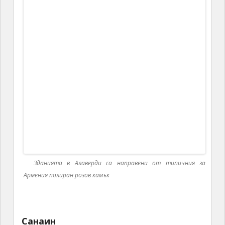
Снимка на държавника Анастас Микоян с Джон Кенеди