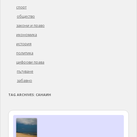
спорт
общество
закони и право
икономика
история
политика
цифрови права
пътуване
забавно
TAG ARCHIVES:
САНАИН