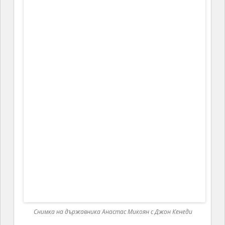
Манастирският комплекс в Санаин