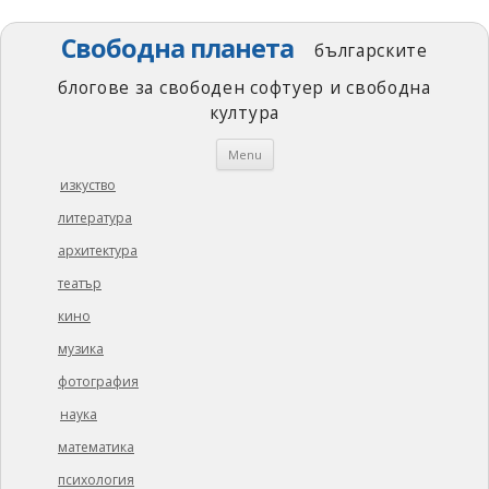
Свободна планета
българските
блогове за свободен софтуер и свободна
култура
Skip
Menu
to
content
изкуство
литература
архитектура
театър
кино
музика
фотография
наука
математика
психология