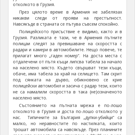
продължение на седем дни и половина.
Туристическите забележителности в този регион се
оказаха доста повече от очакваното. Там похарчих
465 лева, от които 115 лв. на границата за
автомобилни такси и застраховка гражданска
отговорност. Продължиха и ремонтите на стария
ми Опел.
Влизане от Грузия в Армения
Пристигнах на граничния пункт привечер,
преминаващите границата автомобили не бяха
много, но всичките формалности и документи ми
отнеха около час и половина. Тогава това ми се
видя страшно много защото не знаех какво ме чака
при влизането в Иран.
За влизане в Армения е необходима виза, която
струва 8 щатски долара. Тя може да се издаде и на
граничния пункт, но аз си бях подсигурил такава от
посолството на Армения в София.