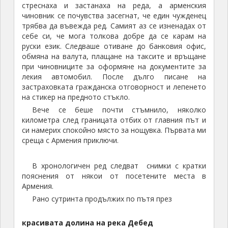
Долината на река Дебед
Алаверди
Първото населено място, което разгледах, беше
Алаверди. Това е малко градче с около
15
хиляди
жители, голяма част от които са миньори в
медните мини или металурзи в медодобивния
завод. Изграждането на завода започва в края на
20
-те години на миналия век, през началния етап от
индустриализацията в бившия СССР.