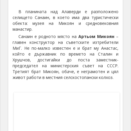
Снимка на държавника Анастас Микоян с Джавахарлал
Неру и Индира Ганди
Манастирския комплекс в Санаин
е изграден през 10-ти век по времето на
арменския цар Абас Багратуни. В комплекса са
включени пет черкви, параклиси, библиотека,
училище, жилищни сгради и средновековно
гробище с родови гробници. Училището е връстник
на аналогичните училища в Оксфорд и Кембридж,
за които англичаните твърдят, че са сред първите
европейски университети. През периода от 10-ти
до 13-ти век манастирът е един от главните
религиозни, културни и научни центрове на
Армения.