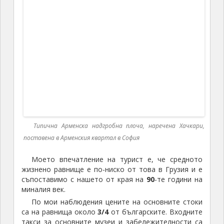
към Русия. Пътувайки из страната и разговаряйки с
хората си обясних на какво се дължи това:
вековните исторически взаимоотношения между
две християнски държави; помощта на Русия за
освобождението от турско робство;
икономическите и културни връзки през периода на
социализма, които продължават и днес; конфликта
с Азербайджан и военната подкрепа от страна на
Русия; три от четрите граничещи с Армения
държави са мюсюлмански, което изисква
арменците да имат силен християнски съюзник. За
тесните връзки с Русия от „пръв поглед“ говореха
две неща: наличието на много автомобили руско
производство и слушането на руска музика в
заведенията. По мои наблюдения поне
1/3
от
звучащата в заведенията музика беше руска. Около
90
% от автобусите и камионите са руско
производство. В провинцията около половината от
леките автомобили са руски лади, следвани по брой
от забравените вече у нас волги. В някои от
малките градове имах визуалното усещане, че съм
се върнал в годините на социализма. В столицата и
големите градове преобладават стари западни