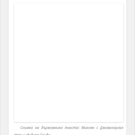
Манастирският комплекс в Санаин
Одзун
Историческият град Одзун с неговите манастири
и черкви е разположен на високо плато на левия
бряг на река Дебед.