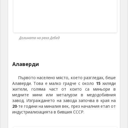
Санаин
В планината над Алаверди е разположено
селището Санаин, в което има два туристически
обекта: музея на Микоян и средновековния
манастир.
Санаин е родното място на
Артьом Микоян
–
главeн конструктор на съветските изтребители
МиГ. Не по-малко известен е и брат му Анастас,
който е държавник по времето на Сталин и
Хрушчов, достигайки до поста заместник-
председател на министерския съвет на СССР.
Третият брат Микоян, обаче, е неграмотен и цял
живот работи в местния селскостопански колхоз.