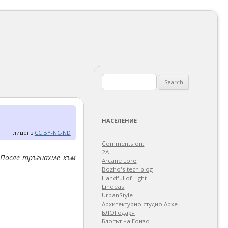
Search
for:
НАСЕЛЕНИЕ
лиценз
CC BY-NC-ND
Comments on:
2A
 После тръгнахме към
Arcane Lore
Bozho's tech blog
Handful of Light
Lindeas
UrbanStyle
Архитектурно студио Архе
БЛОГодаря
Блогът на Гонзо