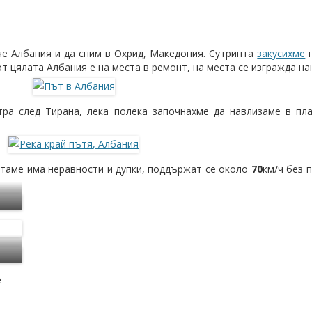
че Албания и да спим в Охрид, Македония. Сутринта
закусихме
н
т цялата Албания е на места в ремонт, на места се изгражда на
ра след Тирана, лека полека започнахме да навлизаме в пла
-таме има неравности и дупки, поддържат се около
70
км/ч без 
е