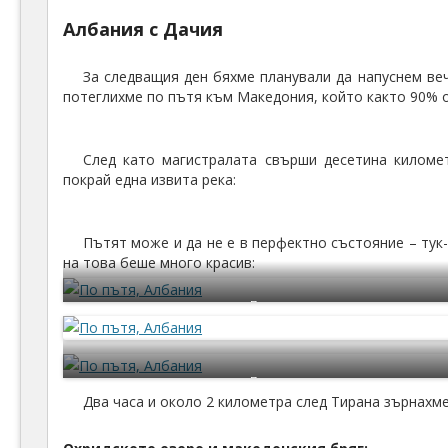
Албания с Дачия
За следващия ден бяхме планували да напуснем ве
потеглихме по пътя към Македония, който както 90% о
След като магистралата свърши десетина километ
покрай една извита река:
Пътят може и да не е в перфектно състояние – тук
на това беше много красив:
По пътя
По пътя
Два часа и около 2 километра след Тирана зърнахм