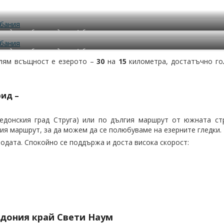
акедонския бряг – гледка от Албания
акедонския бряг – гледка от Албания
олям всъщност е езерото –
30
на
15
километра, достатъчно гол
ид –
едонския град Струга) или по дългия маршрут от южната стр
ия маршрут, за да можем да се полюбуваме на езерните гледки.
водата. Спокойно се поддържа и доста висока скорост:
дония край Свети Наум