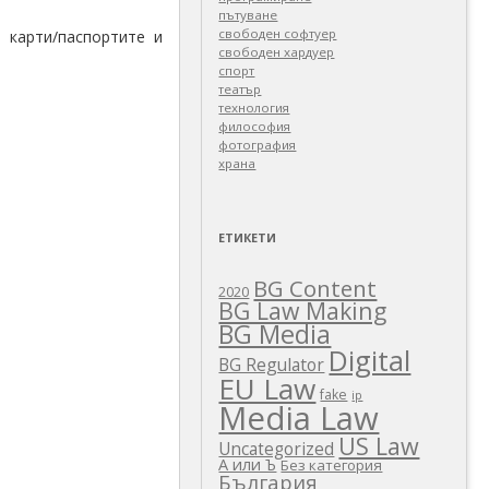
пътуване
свободен софтуер
 карти/паспортите и
свободен хардуер
спорт
театър
технология
философия
фотография
храна
ЕТИКЕТИ
BG Content
2020
BG Law Making
BG Media
Digital
BG Regulator
EU Law
fake
ip
Media Law
US Law
Uncategorized
А или Ъ
Без категория
България