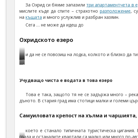
Манастирът Свети Наум
ми беше малко прекалено
туристически
, може би на
Свети Наум – Охрид, Македония
Паун
Ултимативната македонска гъзария
е да обядваш на сал срещу течението на река Црни 
О
И
И
За Охрид си бяхме запазили
три апартаментчета в е
б
з
з
мислите къде да спите – страхотно
разположение
, с
я
в
в
на
къщата
и много услужлив и разбран хазяин.
д
о
о
Сега … не може да идеш до
н
р
р
а
и
и
Охридското езеро
с
т
т
а
е
е
л
н
н