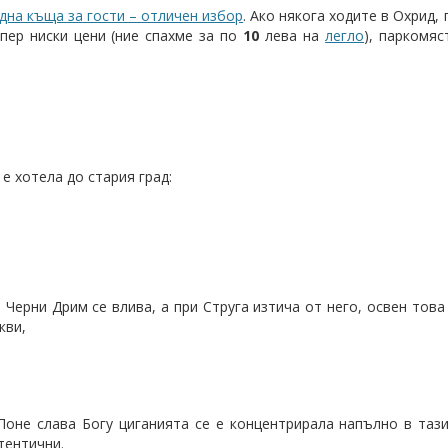
й-вече ме впечатлиха пауните и вкусната
скара
:
Дрим, която се влива в езерото.
дна къща за гости – отличен избор
. Ако някога ходите в Охрид,
упер ниски цени (ние спахме за по
10
лева на
легло
), паркомяс