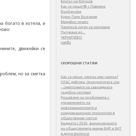
Блогът на Юруков
Как се пише?® с Павлина
Върбанова
Куинс Парк България
Медийно право
а богато в хотела, и
Палатков лагер зa пингвини
ново:
Пътуване до…
ЧЕРНИЧЕВО
เบทฮับ
нините, движейки се
СКОРОШНИ СТАТИИ
проблем, но за сметка
Как се пише: чекрък или чакрък?
OFAC действа, прокуратурата спи
– симптомите на завладяната
съдебна система
Решаване на проблемите с
управлението на
информационните и
комуникационни технологии в
обществения сектор
Бюджетът 2026, финансирането
на обществените медии БНР и БНТ
и други въпроси