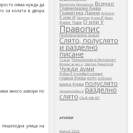
Всичко
Валентин Дрехарски
Главни/малки букви
Граматика
Данни
Дублети
Е или И
Запетая
И или Й
Иран
О или У
Куинс Парк
Правопис
Препинателни знаци
Слято, полуслято
и разделно
писане
Технологии и Интернет
София
Цветан Димитров
Форми за мн.ч.
Чужди думи
Я или Е (голям/големи)
еспч
главна буква
избори
полуслято
малка буква
 просто няма нужда да
разделно
то за колата в двора
променливо я
слято
съд на ес
АРХИВИ
August 2026