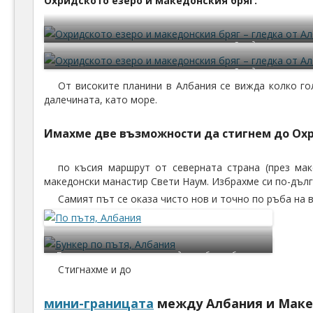
Охридското езеро и македонския бряг:
Охридското езеро и м
Охридското езеро и м
От високите планини в Албания се вижда колко г
далечината, като море.
Имахме две възможности да стигнем до Охр
по късия маршрут от северната страна (през мак
македонски манастир Свети Наум. Избрахме си по-дълг
Самият път се оказа чисто нов и точно по ръба на 
По този път срещнахме и последния албански бункер –
Стигнахме и до
забавни бяха тези осмиващи отминалия режим
паметници
мини-границата
между Албания и Маке