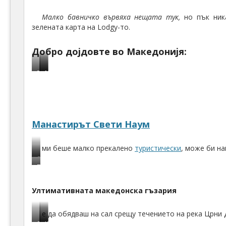
Малко бавничко вървяха нещата тук,
но пък ника
зелената карта на Lodgy-то.
Добро дојдовте во Македониjя:
Граница Албания–Македония
Граница Албания–Македония
Македония