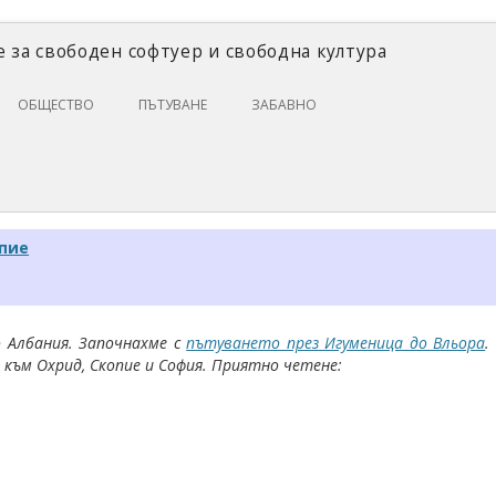
 за свободен софтуер и свободна култура
Skip
ОБЩЕСТВО
ПЪТУВАНЕ
ЗАБАВНО
to
content
ЗАКОНИ И ПРАВО
ИКОНОМИКА
ИСТОРИЯ
опие
ПОЛИТИКА
ЦИФРОВИ ПРАВА
 Албания. Започнахме с
пътуването през Игуменица до Вльора
.
 към Охрид, Скопие и София. Приятно четене: