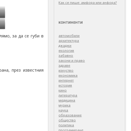
Как се пише: амфора или анфора?
КОНТИНЕНТИ
ямо, за да се губи в
автомобили
архитектура
джаджи
екология
забавно
закони и право
здраве
ана, през известния
изкуство
икономика
интернет
история
кино
литература
медицина
музика
наука
образование
общество
политика
програмиране