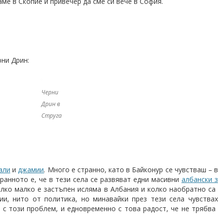
ме в Скопие и привечер да сме си вече в София.
рни Дрин:
рни Дрин в Струга