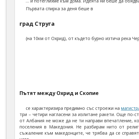
ни също не мина без стабилна
вечеря
.
На сутринта
натоварихме нас шестимата и багажа в Lodgy-то:
… и потеглихме към дома. Идеята ни беше да обядва
Първата спирка за деня беше в
град Струга
(на 10км от Охрид), от където бурно изтича река Че
Че
Пътят между Охрид и Скопие