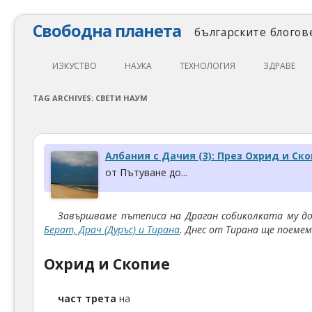
Свободна планета
българските блогове
ИЗКУСТВО
НАУКА
ТЕХНОЛОГИЯ
ЗДРАВЕ
ЛИТЕРАТУРА
МАТЕМАТИКА
АВТОМОБИЛИ
ЕКОЛОГИЯ
TAG ARCHIVES:
СВЕТИ НАУМ
АРХИТЕКТУРА
ПСИХОЛОГИЯ
НАПРАВИ САМ
ХРАНА
ТЕАТЪР
ФИЛОСОФИЯ
ПРОГРАМИРАНЕ
МЕДИЦИНА
Албания с Дачия (3): През Охрид и Ск
КИНО
ФИЗИКА
СВОБОДЕН СОФТУЕР
СПОРТ
от Пътуване до...
МУЗИКА
ОБРАЗОВАНИЕ
СВОБОДЕН ХАРДУЕР
Завършваме пътеписа на Драган собиколката му до
ФОТОГРАФИЯ
ДЖАДЖИ
Берат, Драч (Дуръс) и Тирана
. Днес от Тирана ще поемем
ИНТЕРНЕТ
Охрид и Скопие
част трета
на