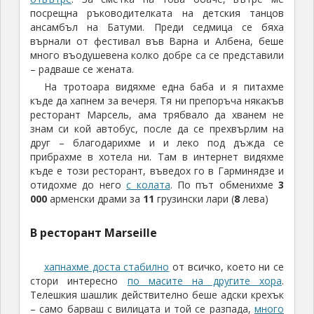
посрещна ръководителката на детския танцов
ансамбъл на Батуми. Преди седмица се бяха
върнали от фестивал във Варна и Албена, беше
много въодушевена колко добре са се представили
– радваше се жената.
На тротоара видяхме една баба и я питахме
къде да хапнем за вечеря. Тя ни препоръча някакъв
ресторант Марсель, ама трябвало да хванем не
знам си кой автобус, после да се прехвърлим на
друг – благодарихме и и леко под дъжда се
прибрахме в хотела ни. Там в интернет видяхме
къде е този ресторант, въведох го в Гарминядзе и
отидохме до него
с колата
. По път обменихме
3
000
арменски драми за
11
грузински лари (
8
лева)
В ресторант Marseille
хапнахме доста стабилно
от всичко, което ни се
стори интересно
по масите на другите хора
.
Телешкия шашлик действително беше адски крехък
– само барваш с вилицата и той се разпада,
много