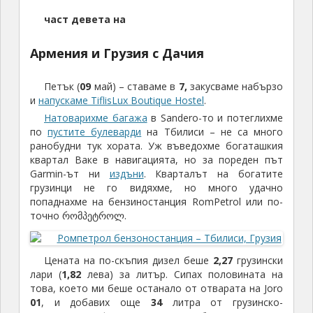
част девета на
Армения и Грузия с Дачия
Петък (
09
май) – ставаме в
7,
закусваме набързо
и
напускаме TiflisLux Boutique Hostel
.
Натоварихме багажа
в Sandero-то и потеглихме
по
пустите булеварди
на Тбилиси – не са много
ранобудни тук хората. Уж въведохме богаташкия
квартал Ваке в навигацията, но за пореден път
Garmin-ът ни
издъни
. Кварталът на богатите
грузинци не го видяхме, но много удачно
попаднахме на бензиностанция RomPetrol или по-
точно რომპეტროლ.
Цената на по-скъпия дизел беше
2,27
грузински
лари (
1,82
лева) за литър. Сипах половината на
това, което ми беше останало от отварата на Joro
01
, и добавих още
34
литра от грузинско-