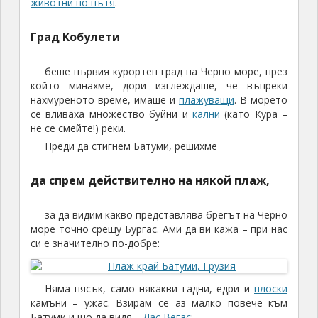
животни по пътя
.
Град Кобулети
беше първия курортен град на Черно море, през
който минахме, дори изглеждаше, че въпреки
нахмуреното време, имаше и
плажуващи
. В морето
се вливаха множество буйни и
кални
(като Кура –
не се смейте!) реки.
Преди да стигнем Батуми, решихме
да спрем действително на някой плаж,
за да видим какво представлява брегът на Черно
море точно срещу Бургас. Ами да ви кажа – при нас
си е значително по-добре:
Няма пясък, само някакви гадни, едри и
плоски
камъни – ужас. Взирам се аз малко повече към
Батуми и що да видя –
Лас Вегас
: