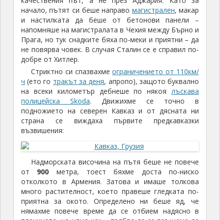
качествения път, а не през Аджария. Като за
начало, пътят си беше направо
магистрален
, макар
и настилката да беше от бетонови панели –
напомняше на магистралата в Чехия между Бърно и
Прага, но тук снадките бяха по-меки и приятни – да
не повярва човек. В случая Сталин се е справил по-
добре от Хитлер.
Стриктно си спазвахме
ограничението от 110км/
ч
(ето го
тракът за деня
, апропо), защото буквално
на всеки километър дебнеше по някоя
лъскава
полицейска Skoda
. Движихме се точно в
подножието на северен Кавказ и от дясната ни
страна се виждаха първите предкавказки
възвишения:
Надморската височина на пътя беше не повече
от
900
метра, тоест бяхме доста по-ниско
отколкото в Армения. Затова и имаше толкова
много растителност, което правеше гледката по-
приятна за окото. Определено ни беше яд, че
нямахме повече време да се отбием надясно в