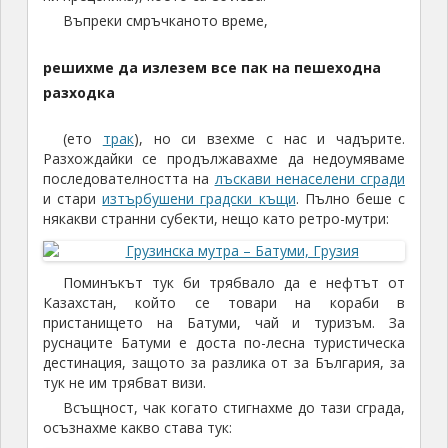
Въпреки смръчканото време,
решихме да излезем все пак на пешеходна
разходка
(ето
трак
), но си взехме с нас и чадърите.
Разхождайки се продължавахме да недоумяваме
последователността на
лъскави ненаселени сгради
и стари
изтърбушени градски къщи
. Пълно беше с
някакви странни субекти, нещо като ретро-мутри:
Поминъкът тук би трябвало да е нефтът от
Казахстан, който се товари на кораби в
пристанището на Батуми, чай и туризъм. За
руснаците Батуми е доста по-лесна туристическа
дестинация, защото за разлика от за България, за
тук не им трябват визи.
Всъщност, чак когато стигнахме до тази сграда,
осъзнахме какво става тук: