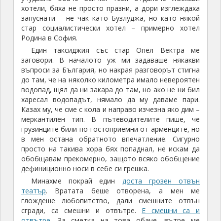
хотели, бяха не просто празни, а дори изглеждаха
запуснати – не чак като Бузлуджа, но като някой
стар социалистически хотел – примерно хотел
Родина в София.
Един таксиджия със стар Опел Вектра ме
заговори. В началото уж ми задаваше някакви
въпроси за България, но накрая разговорът стигна
до там, че на няколко километра имало невероятен
водопад, щял да ни закара до там, но ако не ни бил
харесал водопадът, нямало да му даваме пари.
Казах му, че сме с кола и направо изчезна яко дим –
меркантилен тип. В пътеводителите пише, че
грузинците били по-гостоприемни от арменците, но
в мен остана обратното впечатление. Сигурно
просто на такива хора бях попаднал, не искам да
обобщавам прекомерно, защото всяко обобщение
дефиниционно носи в себе си грешка.
Минахме покрай един
доста грозен отвън
театър
. Вратата беше отворена, а мен ме
глождеше любопитство, дали смешните отвън
сгради, са смешни и отвътре.
Е смешни са и
отвътре
. За сметка на това обаче, вътре ме