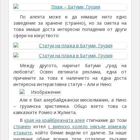
По алеята може и да нямаше нито едно
заведение за хранене (странно), но за сметка на
това имаше доста интересни попадения от други
сфери на изкуството:
Между другото, наричат Батуми „град на
любовта“. Освен евтината реклама, една от
причините за това е наличието на една доста
интересна интерактивна статуя – Али и Нино:
Али е бил азербайджански мюсюлманин, а Нино
– грузинска християнка. Общо взето това са
кавказките Ромео и Жулиета.
В
края на крайбрежната алея
стигнахме до този
странен
хотел
с виенско колело някъде измежду
етажите
, който бяхме видели от далече. За наше
учудване обаче всички тези отдалече лъскави