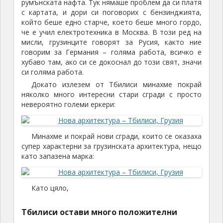
румънската нафта. Тук нямаше проблем да си платя
с картата, и дори си поговорих с бензинджията,
който беше едно старче, което беше много гордо,
че е учил електротехника в Москва. В този ред на
мисли, грузинците говорят за Русия, както ние
говорим за Германия – голяма работа, всичко е
хубаво там, ако си се докоснал до този свят, значи
си голяма работа.
Докато излезем от Тбилиси минахме покрай
няколко много интересни стари сгради с просто
невероятно големи еркери:
Минахме и покрай нови сгради, които се оказаха
супер характерни за грузинската архитектура, нещо
като запазена марка:
Като цяло,
Тбилиси остави много положителни