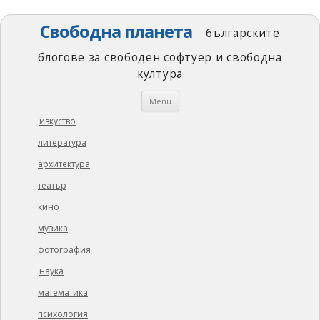
Свободна планета
българските
блогове за свободен софтуер и свободна
култура
Skip
Menu
to
content
изкуство
литература
архитектура
театър
кино
музика
фотография
наука
математика
психология