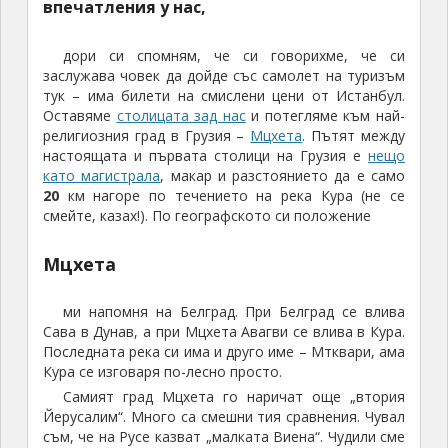
впечатления у нас,
дори си спомням, че си говорихме, че си
заслужава човек да дойде със самолет на туризъм
тук – има билети на смислени цени от Истанбул.
Оставяме
столицата зад нас
и потегляме към най-
религиозния град в Грузия –
Мцхета
. Пътят между
настоящата и първата столици на Грузия е
нещо
като магистрала
, макар и разстоянието да е само
20
км нагоре по течението на река Кура (не се
смейте, казах!). По географското си положение
Мцхета
ми напомня на Белград. При Белград се влива
Сава в Дунав, а при Мцхета Авагви се влива в Кура.
Последната река си има и друго име – Мтквари, ама
Кура се изговаря по-лесно просто.
Самият град Мцхета го наричат още „втория
Йерусалим“. Много са смешни тия сравнения. Чувал
съм, че на Русе казват „малката Виена“. Чудили сме