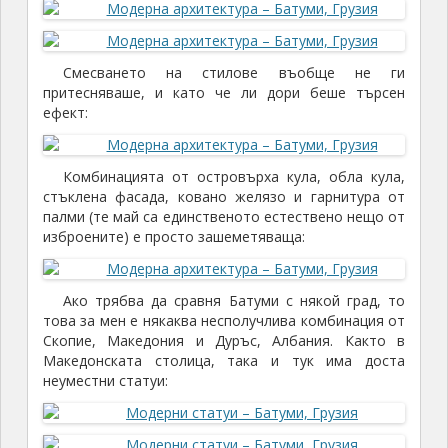
Смесването на стилове въобще не ги
притесняваше, и като че ли дори беше търсен
ефект:
Комбинацията от островърха кула, обла кула,
стъклена фасада, ковано желязо и гарнитура от
палми (те май са единственото естествено нещо от
изброените) е просто зашеметяваща:
Ако трябва да сравня Батуми с някой град, то
това за мен е някаква несполучлива комбинация от
Скопие, Македония и Дуръс, Албания. Както в
Македонската столица, така и тук има доста
неуместни статуи: