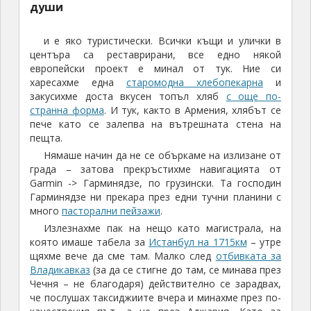
души
и е яко туристически. Всички къщи и улички в
центъра са реставрирани, все едно някой
европейски проект е минал от тук. Ние си
харесахме една
старомодна хлебопекарна
и
закусихме доста вкусен топъл хляб
с още по-
странна форма
. И тук, както в Армения, хлябът се
пече като се залепва на вътрешната стена на
пещта.
Нямаше начин да не се объркаме на излизане от
града – затова прекръстихме навигацията от
Garmin -> Гарминядзе, по грузински. Та господин
Гарминядзе ни прекара през едни тучни планини с
много
пасторални пейзажи
.
Излезнахме пак на нещо като магистрала, на
която имаше табела за
Истанбул на 1715км
– утре
щяхме вече да сме там. Малко след
отбивката за
Владикавказ
(за да се стигне до там, се минава през
Чечня – не благодаря) действително се зарадвах,
че послушах таксиджиите вчера и минахме през по-