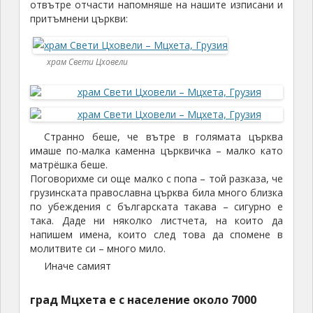
отвътре отчасти напомняше на нашите изписани и
притъмнени църкви:
храм Свети Цховели
Странно беше, че вътре в голямата църква
имаше по-малка каменна църквичка – малко като
матрёшка беше.
Поговорихме си още малко с попа – той разказа, че
грузинската православна църква била много близка
по убеждения с българската такава – сигурно е
така. Даде ни няколко листчета, на които да
напишем имена, които след това да спомене в
молитвите си – много мило.
Иначе самият
град Мцхета е с население около 7000