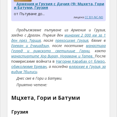
Армения и Грузия с Дачия (9): Мцхета, Гори
и Батуми, Грузия
от Пътуване до...
лиценз
CC BY-NC-ND
Продължавме пътуване из Армения и Грузия,
заедно с Драган. Първия ден
минахме 2 000 км за 1
ден през Турция
, после
прекосихме Грузия
, бяхме в
Ереван и Ечмиадзин,
после посетихме
манастира
Гегард и римското светилище Гарни
, както
манастиртите Хор Вирап, Нораванк и Татев.
После
помирисахме войната в
Нагорни Карабах от близо
,
обиколихме Ереван
,
а последно
влязохме в Грузия, за
видим Тбилиси
.
Днес сме в Гори и Батуми.
Приятно четене:
Мцхета, Гори и Батуми
Грузия