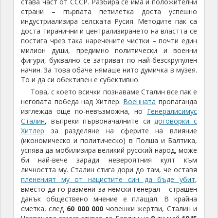
става част от СССР. Разбира се има и положителни
страни – първата петилетка доста успешно
индустриализира селската Русия. Методите пак са
доста тиранични и централизирането на властта се
постига чрез така наречените чистки – почти един
милион души, предимно политически и военни
фигури, буквално се затриват по най-безскрупулен
начин. За това обаче нямаше нито думичка в музея.
То и да си обективен е субективно.
Това, с което всички познаваме Сталин все пак е
неговата победа над Хитлер.
Военната
пропаганда
изглежда още по-невъзможна, но
Генералисимус
Сталин
, въпреки първоначалните си
договорки с
Хитлер
за разделяне на сферите на влияние
(икономическо и политическо) в Полша и Балтика,
успява да мобилизира великий русский народ, може
би най-вече заради невероятния култ към
личността му. Сталин стига дори до там, че оставя
плененият му от нацистите син да бъде убит
,
вместо да го размени за немски генерал – страшен
данък обществено мнение е плащал. В крайна
сметка, след
60 000 000
човешки жертви, Сталин и