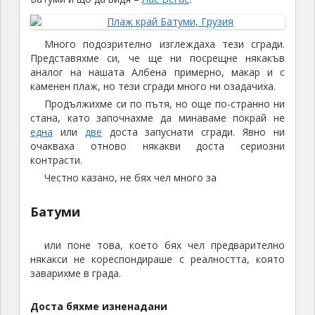
Много подозрително изглеждаха тези сгради.
Представяхме си, че ще ни посрещне някакъв
аналог на нашата Албена примерно, макар и с
каменен плаж, но тези сгради много ни озадачиха.
Продължихме си по пътя, но още по-странно ни
стана, като започнахме да минаваме покрай не
една
или
две
доста запуснати сгради. Явно ни
очакваха отново някакви доста сериозни
контрасти.
Честно казано, не бях чел много за
Батуми
или поне това, което бях чел предварително
някакси не кореспондираше с реалността, която
заварихме в града.
Доста бяхме изненадани