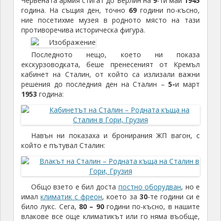
Червената армия стигат до Берлин на
9
-ти май
1945
година. На същия ден, точно
69
години по-късно,
ние посетихме музея в родното място на тази
противоречива историческа фигура.
Последното нещо, което ни показа
екскурзоводката, беше пренесеният от Кремъл
кабинет на Сталин, от който са излизали важни
решения до последния ден на Сталин –
5-
и март
1953
година:
Навън ни показаха и бронирания ЖП вагон, с
който е пътувал Сталин:
Общо взето е бил доста
постно оборудван
, но е
имал
климатик с фреон
, което за
30
-те години си е
било лукс. Сега,
80 – 90
години по-късно, в нашите
влакове все още климатикът или го няма въобще,