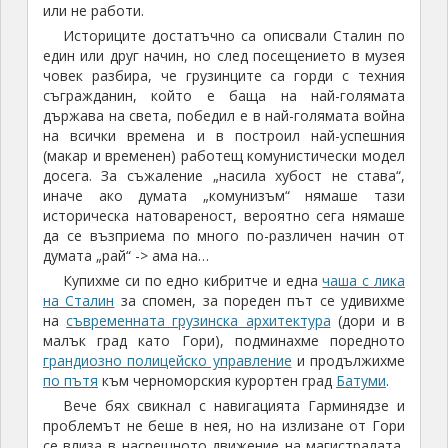
или не работи.
Историците достатъчно са описвали Сталин по
един или друг начин, но след посещението в музея
човек разбира, че грузинците са горди с техния
съгражданин, който е баща на най-голямата
държава на света, победил е в най-голямата война
на всички времена и в построил най-успешния
(макар и временен) работещ комунистически модел
досега. За съжаление „насила хубост не става“,
иначе ако думата „комунизъм“ нямаше тази
историческа натовареност, вероятно сега нямаше
да се възприема по много по-различен начин от
думата „рай“ -> ама на…
Купихме си по едно кибритче и една
чаша с лика
на Сталин
за спомен, за пореден път се удивихме
на
съвременната грузинска архитектура
(дори и в
малък град като Гори), подминахме поредното
грандиозно полицейско управление
и продължихме
по пътя
към черноморския курортен град
Батуми
.
Вече бях свикнал с навигацията Гарминядзе и
проблемът не беше в нея, но на излизане от Гори
се влиза в насрещното движение на магистралата,