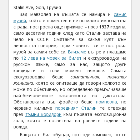
Stalin Ave, Gori, Грузия
Зад мавзолея на къщата се намира и
самия
музей
, който е поместен в не по-малко импозантна
сграда, построена още приживе – през
1937 г
одина,
само десетина години след като Сталин застава на
чело на СССР. Смятайте за какъв култ към
личността говорим, щом човекът си е построил
музей за самия себе си.
Влизаме
вътре и плащаме
по
12 лева на човек за билет
и екскурзоводка на
русском языке, само за нас, защото други
кандидати в този момент нямаше. Самата
екскурзоводка беше
симпатичная, толстая
женщина,
която се опитваше да говори колкото се
може по-обективно, но определено премълчаваше
най-безчовечните наклонности на диктатора.
Обстановката във фоайето беше
помпозна
, по
червено килимче
поредният Сталин
те отвежда
през
тъмни коридори
към първата експозиционна
зала, която е посветена на ранните години на
вожда.
Бащата е бил обущар, що-годе заможен, но се