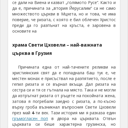
се дали на Виена и казват „голямото Русе“. Както и
да е, причината за „втория Йерусалим“ са не само
множеството църкви в Мцхета, но и това, че има
поверие, че ризата, с която е бил облечен Христос
преди да го разпънат на кръста, е заровена в
основите на
храма Свети Цховели – най-важната
църква в Грузия
Причината една от най-тачените реликви на
християнския свят да е попаднала баш тук е, че
местен монах е присъствал на разпятието, после е
гепил ризата и се върнал вкъщи. Дал ризата на
сестра си и тя се гътнала на място. Така и не могли
да изтръгнат ризата от ръцете на покойната жена,
затова я погребали заедно с ризата, а по-късно
върху гроба възникнал въпросния Свети Цховели
през май
4
-ти век. Тази история ми я разказа един
гръмогласен поп
в двора на църквата. Отвън
църквата си беше характерна грузинска, но