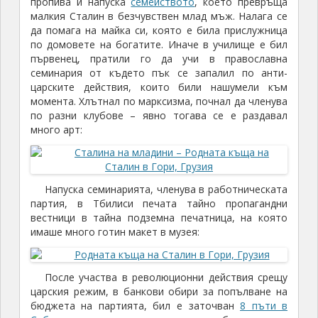
пропива и напуска
семейството
, което превръща
малкия Сталин в безчувствен млад мъж. Налага се
да помага на майка си, която е била прислужница
по домовете на богатите. Иначе в училище е бил
първенец, пратили го да учи в православна
семинария от където пък се запалил по анти-
царските действия, които били нашумели към
момента. Хлътнал по марксизма, почнал да членува
по разни клубове – явно тогава се е раздавал
много арт:
Напуска семинарията, членува в работническата
партия, в Тбилиси печата тайно пропагандни
вестници в тайна подземна печатница, на която
имаше много готин макет в музея:
После участва в революционни действия срещу
царския режим, в банкови обири за попълване на
бюджета на партията, бил е заточван
8 пъти в