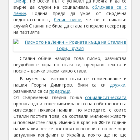
Сибир
, но всеки път е успявал да избяга и да се
върне да служи на социализма,
сближава се с
Ленин
. Година преди да умре от сърдечна
недостатъчност,
Ленин пише
, че не в никакъв
случай Сталин не бива да става генерален секретар
на партията:
Сталин обаче намира това писмо, разчиства
неудобните хора по пътя си, преправя текста и
после – всички знаем какво става.
В музея на няколко пъти се споменаваше и
нашия Георги Димитров, били са си
дружки
,
разменяли са си
подаръци
.
От съвременна гледна точка
социалиситческата
пропаганда и колективизирането на собствеността
изглеждат някакси наивни, но методите, с които
Сталин постига това, са коствали милиони животи
и повсеместен глад. Именно в края на
20-
те години
на миналия век се поставят и основите на все още
актуалния конфликт в Украйна, която ще не ще