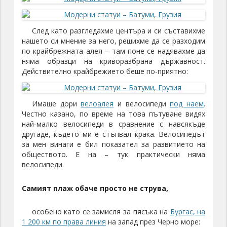
След като разгледахме центъра и си съставихме
нашето си мнение за него, решихме да се разходим
по крайбрежната алея – там поне се надявахме да
няма образци на криворазбрана държавност.
Действително крайбрежието беше по-приятно:
Имаше дори
велоалея
и велосипеди
под наем
.
Честно казано, по време на това пътуване видях
най-малко велосипеди в сравнение с навсякъде
другаде, където ми е стъпвал крака. Велосипедът
за мен винаги е бил показател за развитието на
обществото. Е на – тук практически няма
велосипеди.
Самият плаж обаче просто не струва,
особено като се замисля за пясъка на
Бургас, на
1 200 км по права линия
на запад през Черно море: