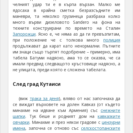
челният удар ти е в кърпа вързан. Малко ме
ядосаха в крайна сметка безразсъдните им
маневри, та няколко грузинеца разбраха колко
много върви дизеловото Sandero на фона на
техните конструирани по времето на Сталин
Запорожци
. Ясно е, че няма аз да ги превъзпитам,
при положение че с толкова много
полиция
продължават да карат като ненормални. Пътните
им знаци също търпят подобрение – примерно, има
табела Батуми надясно, ама то се оказва, че са
имали предвид следващото кръстовище надясно, а
не улицата, преди която е сложена табелата.
След град Кутаиси
(виж
трака за деня
), вляво от нас започнаха да
се виждат върховете на долен Кавказ (от където
минахме на идване към Армения) със
снежните
шапки
. Тук беше и родният дом на
кавказките
овчарки
. Минахме и през някои градове с
цензурни
имена
, започна се отново със
селскостопанските