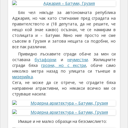
Бях чел някъде за автономната република
Аджария, но чак като стигнахме пред сградата на
правителството и (18 депутата, да не решите, че
нещо кой знае какво) осъзнах, че се намирам в
столицата и – Батуми. Явно ние просто не сме
съвсем в Грузия и затова нещата са подобни, но
все пак различни.
Привидно лъскавите сгради обаче за мен си
оставаха
бутафорни
и
неуместни
. Жилищните
сгради бяха
грозни, но с екстри
, обаче само
няколко метра назад по улицата си тънеше в
мизерийка
.
Сега, не може да се отрече, че сградите бяха
направени атрактивни, но някакси всичко ми се
струваше насила:
Имаше и не малко образци на безсмислието: