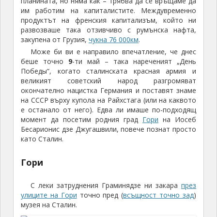
планината, но няма как – трябва да се връщаме да
им работим на капиталистите. Междувременно
продуктът на френския капитализъм, който ни
развозваше така отзивчиво с румънска нафта,
закупена от Грузия,
чукна 76 000км
.
Може би ви е направило впечатление, че днес
беше точно
9
-ти май – така нареченият „День
Победы“, когато сталинската красная армия и
великият советский народ разгромяват
окончателно нацистка Германия и поставят знаме
на СССР върху купола на Райхстага (или на каквото
е останало от него). Едва ли имаше по-подходящ
момент да посетим родния град
Гори
на Иосеб
Бесарионис дзе Джугашвили, повече познат просто
като Сталин.
Гори
С леки затруднения Граминядзе ни закара
през
улиците на Гори
точно пред (
всъщност точно зад
)
музея на Сталин.