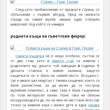
След като заобиколихме от предната страна, се
сблъскахме с първия абсурд. Пред не малката
сграда на самия музей, имаше един отворен
мавзолей, под който се намира
родната къща на съветския фюрер:
Самата къщичка
не е нещо особено, състои се
от две стаи, като в
лявата стая
са живели с
родителите му, докато той навърши
4
годинки. В
дясната стаичка е живял хазяина, защото
къщичката не е била на семейството. Всъщност,
тук е имало цял квартал с такива къщички, които са
били разчистени, за да може да се построи
музейния комплекс, а само тази е била съхранена
по този интересен начин. Поне така ни обясни
екскурзоводката де, но на мен не ми стана ясно как
точно са живели хора с малко дете в една
такава
стаичка
– други времена са били, това е било по