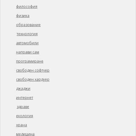
философия
физика
образование
технология
автомобили
направи сам
програмиране
свободен софтуер
свободен хардуер
джаджи
интернет
здраве
екология
храна
медицина