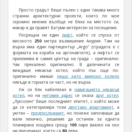
Просто градът беше пълен с едни такива много
странни архитектурни проекти, които по мое
скромно мнение въобще не бяха на мястото си,
макар и да правят Батуми интересен за посещение.
Посрещна ни един
лифт
, който се спуска от
високото
250
метра възвишение Анурия. Там на
върха има един партицентър „Argo“ (сградата е с
формата на кораба на аргонавтите), а лифтът се
приземява в самия център на града – оригинално.
Чак прекалено оригинално. В далечината се
виждаше някакъв хотел, който пък още по-
оригинално имаше
нещо като виенско колело
някъде в горната си част, но не върха.
Уж си бях набелязал в
навигацията някакъв
хотел
, но на
неговия адрес
се оказа
друг хотел
.
„Луксозен“ беше последният епитет, с който може
да се категоризира този
двустаен апартамент
, а
уютен –
предпоследният
, но понеже започваше да
вали лекичко, решихме да останем за едната
планирана нощувка срещу
100
лари (малко на око
ни прецениха), което са
80
лева.