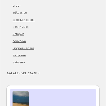
спорт
общество
закони и право
икономика
история
политика
цифрови права
пътуване
забавно
TAG ARCHIVES:
СТАЛИН