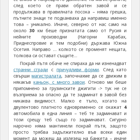
след което се прави обратен завой и се
продължава в правилната посока – няма грешка,
пътните знаци те подканваха да направиш именно
това – уникално. Иначе, северно от нас само на
около
30
км беше признатата само от Русия и
нейните производни (Нагорни Карабах,
Приднеспровие и тем подобни) държава Южна
Осетия. Направо … колкото се променят нещата,
толкова си остават същите…
Покрай пътя обаче не спираха да ни изненадват
странни сгради
с
причудливи форми
. След като
свърши
магистралата
, започнахме да се движим в
някакъв
каньон, с много завои
. Отново ми беше
припомнено за грузинските джигити -> тук не се
възприема за опасно да те задминат в завой без
никаква видимост. Малко е тъпо, когато на
двулентово платното едновременно се окажат
4
автомобила в една линия – теб те задминават и
този срещу теб също го задминават. Сигурно
нарочно няма мантинели покрай пътя, защото
просто трябва задължително във всеки един
момент да можеш да излезеш на банкета – иначе