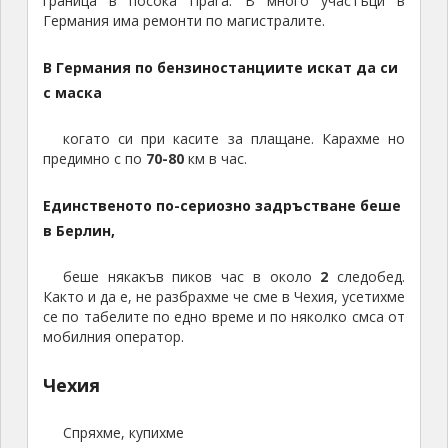
граница в посока Прага. В много участъци в
-
Германия има ремонти по магистралите.
г
о
В Германия по бензиностанциите искат да си
л
с маска
е
м
и
когато си при касите за плащане. Карахме но
предимно с по
70-80
км в час.
я
с
и
Единственото по-сериозно задръстване беше
м
в Берлин,
в
о
беше някакъв пиков час в около
2
следобед.
л
Както и да е, не разбрахме че сме в Чехия, усетихме
н
се по табелите по едно време и по няколко смса от
а
мобилния оператор.
х
р
Чехия
и
с
Спряхме, купихме
т