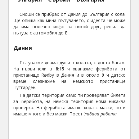
е
д
Снощи се прибрах от Дания до България с кола.
с
Ще опиша как мина пътуването, с идеята че може
да има полезно инфо за някой друг, решил да
т
пътува с автомобил до Бг.
а
в
Дания
л
я
в
Пътувахме двама души в колата, с доста багаж.
а
На първи юли в
8:15
ч хванахме ферибота от
о
пристанище Rødby в Дания и в около
9
ч датско
време слезнахме на немското пристанище
г
Путгарден.
р
На датска територия само ти проверяват билета
о
за ферибота, на немска територия няма никаква
м
проверка. На ферибота имаше хора с маски, но и
е
имаше много и без маски. Тоест ‘
лабава работа
.
н
к
р
ъ