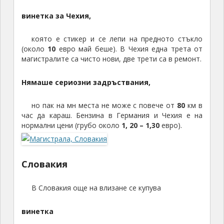
и
винетка за Чехия,
я
н
която е стикер и се лепи на предното стъкло
с
(около
10
евро май беше). В Чехия една трета от
т
магистралите са чисто нови, две трети са в ремонт.
в
о
Нямаше сериозни задръствания,
т
о
но пак на мн места не може с повече от
80
км в
в
час да караш. Бензина в Германия и Чехия е на
Ц
нормални цени (грубо около
1, 20 – 1,30
евро).
е
н
т
Словакия
р
а
л
В Словакия още на влизане се купува
н
а
винетка
и