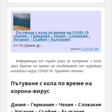
е
д
у
п
о
х
о
с
и
г
т
л
л
ъ
ь
е
п
о
Пътуване с кола по време на COVID-19
д
(Дания – Германия – Чехия – Словакия –
н
Унгария – Сърбия – България)
н
е
от Пътуване до...
а
е
лиценз
CC BY-NC-ND
т
ж
а
и
Информация от първа ръка за пътуване с кола
с
в
през Европа по време на епидемията от поредния
г
я
китайски вирус COVID-19. Приятно четене:
р
л
а
в
Пътуване с кола по време на
д
н
а
корона-вирус
е
т
г
а
о
Дания – Германия – Чехия – Словакия
п
.
– Унгария – Сърбия – България
р