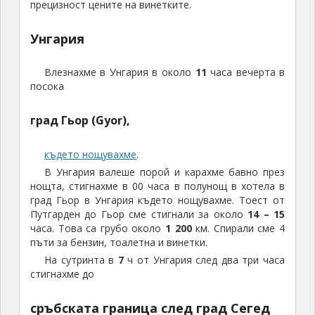
прецизност цените на винетките.
Унгария
Влезнахме в Унгария в около
11
часа вечерта в
посока
град Гьор (Gyor),
където нощувахме
.
В Унгария валеше порой и карахме бавно през
нощта, стигнахме в 00 часа в полунощ в хотела в
град Гьор в Унгария където нощувахме. Тоест от
Путгарден до Гьор сме стигнали за около
14 – 15
часа. Това са грубо около
1 200
км. Спирали сме 4
пъти за бензин, тоалетна и винетки.
На сутринта в
7
ч от Унгария след два три часа
стигнахме до
сръбската граница след град Сегед