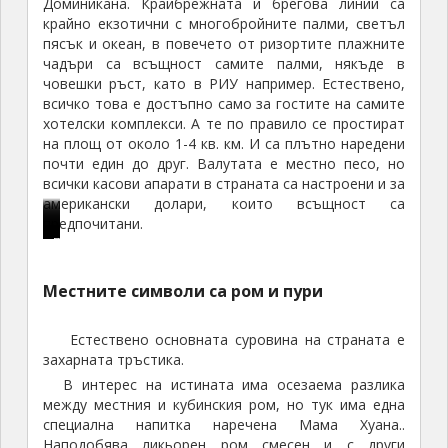
Доминикана. Крайбрежната и брегова линии са
крайно екзотични с многобройните палми, светъл
пясък и океан, в повечето от ризортите плажните
чадъри са всъщност самите палми, някъде в
човешки ръст, като в РИУ например. Естествено,
всичко това е достъпно само за гостите на самите
хотелски комплекси. А те по правило се простират
на площ от около 1-4 кв. км. И са плътно наредени
почти един до друг. Валутата е местно песо, но
всички касови апарати в страната са настроени и за
американски долари, които всъщност са
предпочитани.
В
М
Ф
П
П
М
П
Р
е
о
л
л
е
о
И
с
а
а
а
ж
в
Местните символи са ром и пури
У
т
й
ж
ж
д
р
Р
н
е
а
а
у
е
Естествено основната суровина на страната е
е
и
т
н
н
к
м
захарната тръстика.
п
т
о
а
а
о
е
В интерес на истината има осезаема разлика
у
е
и
И
И
м
н
между местния и кубинския ром, но тук има една
б
п
л
б
б
п
а
специална напитка наречена Мама Хуана..
л
т
и
е
е
л
и
Наподобява ликьорен ром смесен и с други