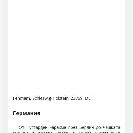
с
т
,
к
о
й
т
о
с
е
с
ч
и
т
а
Fehmarn, Schleswig-Holstein, 23769, DE
з
а
Германия
н
а
От Путгарден карахме през Берлин до чешката
й