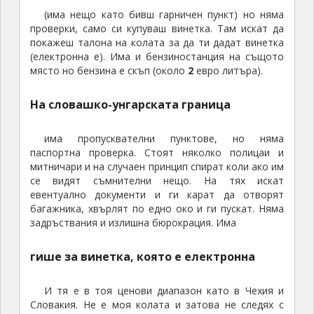
Л
(има нещо като бивш гарничен пункт) но няма
а
проверки, само си купуваш винетка. Там искат да
т
покажеш талона на колата за да ти дадат винетка
и
(електронна е). Има и бензиностанция на същото
н
място но бензина е скъп (около
2
евро литъра).
с
к
На словашко-унгарската граница
а
А
има пропусквателни пунктове, но няма
м
паспортна проверка. Стоят няколко полицаи и
е
митничари и на случаен принцип спират коли ако им
р
се видят съмнителни нещо. На тях искат
и
евентуално документи и ги карат да отворят
к
багажника, хвърлят по едно око и ги пускат. Няма
задръствания и излишна бюрокрация. Има
а
.
гише за винетка, която е електронна
И тя е в тоя ценови диапазон като в Чехия и
Словакия. Не е моя колата и затова не следях с