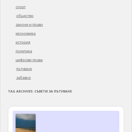
спорт
общество
закони и право
икономика
история
политика
цифрови права
пътуване
забавно
TAG ARCHIVES:
СЪВЕТИ ЗА ПЪТУВАНЕ