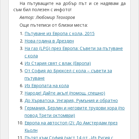
На пътуващите на добър път и се надявам да
съм бил полезен с инфото!
Автор: Любомир Теохаров
Още пътеписи от близки места:
Пътуване из Европа с кола, 2015
Нова година в Дрезден
На газ (LPG) през Европа: Съвети за пътуване
с кола
Из Стария свят с влак (Европа)
От София до Брюксел с кола – съвети за
пътуване
Из Европата на кола
Народе! Дайте акъл! (помощ, спешно)
До Хърватска, Унгария, Румъния и обратно
Германия, Берлин и неговите трудови хора (по
повод Трети октомври)
Европа на автостоп (2): До Амстердам през
Кьолн
Пътят към София (част 14 от „Из Русия с