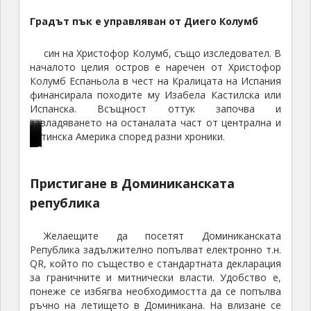
Градът пък е управляван от Диего Колумб
син на Христофор Колумб, също изследовател. В
началото целия остров е наречен от Христофор
Колумб Еспаньола в чест на Кралицата на Испания
финансирала походите му Изабела Кастилска или
Испанска. Всъщност оттук започва и
завладяването на останалата част от централна и
латинска Америка според разни хроники.
М
К
А
К
В
К
С
о
ъ
в
р
к
о
р
н
щ
т
е
а
л
е
Пристигане в Доминиканската
у
а
о
п
т
о
д
република
м
т
м
о
е
н
н
е
а
о
с
д
и
о
Желаещите да посетят Доминиканската
н
п
б
т
р
а
в
Република задължително попълват електронно т.н.
т
о
и
т
а
л
е
QR, който по същество е стандартната декларация
а
с
л
а
л
н
к
за граничните и митнически власти. Удобство е,
н
т
и
н
а
о
о
понеже се избягва необходимостта да се попълва
а
р
т
я
т
С
в
ръчно на летището в Доминикана. На влизане се