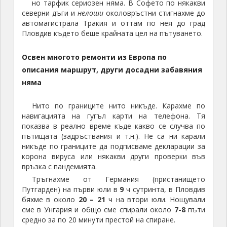
но тарфик сериозен няма. В Софето по някакви
северни дъги и
нелоши
околовръстни стигнахме до
автомагистрала Тракия и оттам по нея до град
Пловдив където беше крайната цел на пътуването.
Освен многото ремонти из Европа по
описания маршрут, други досадни забавяния
няма
Нито по границите нито никъде. Карахме по
навигацията на гугъл карти на телефона. Тя
показва в реално време къде какво се случва по
пътищата (задръствания и т.н.). Не са ни карали
никъде по границите да подписваме декларации за
корона вируса или някакви други проверки във
връзка с пандемията.
Тръгнахме от Германия (пристанището
Путгарден) на първи юли в
9
ч сутринта, в Пловдив
бяхме в около
20 – 21
ч на втори юли. Нощували
сме в Унгария и общо сме спирали около
7-8
пъти
средно за по 20 минути престой на спиране.