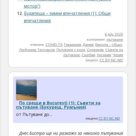
мотор“)
Будапеща – зимни впечатления (1): Общи
впечатления
6 July 2020
континент:
пътуване
етикети:
COVID-19
,
Германия
,
Дания
,
Европа – общо
,
Любомир Теохаров
,
Пътуване с кола
,
Словакия
,
Съвети за
пътуване
,
Сърбия
,
Унгария
,
Чехия
лиценз:
CC BY-NC-ND
По срещи в București (1): Съвети за
пътуване (Букурещ, Румъния)
от Пътуване до...
лиценз
CC BY-NC-ND
Днес Бистра ще ни разкаже за няколко пътувания