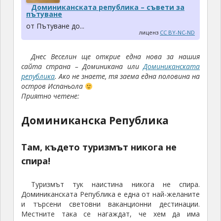
Доминиканската република – съвети за
пътуване
от Пътуване до...
лиценз
CC BY-NC-ND
Днес Веселин ще открие една нова за нашия
сайта страна – Доминикана или
Доминиканската
република
. Ако не знаете, тя заема една половина на
остров Испаньола
Приятно четене:
Доминиканска Република
Там, където туризмът никога не
спира!
Туризмът тук наистина никога не спира.
Доминиканската Република е една от най-желаните
и търсени световни ваканционни дестинации.
Местните така се нагаждат, че хем да има