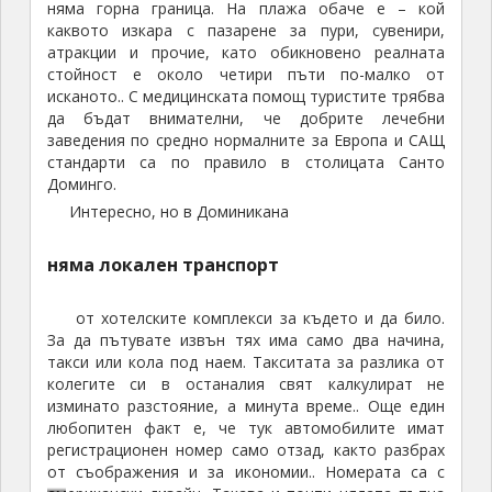
няма горна граница. На плажа обаче е – кой
с
каквото изкара с пазарене за пури, сувенири,
в
атракции и прочие, като обикновено реалната
а
стойност е около четири пъти по-малко от
т
исканото.. С медицинската помощ туристите трябва
с
да бъдат внимателни, че добрите лечебни
т
заведения по средно нормалните за Европа и САЩ
у
стандарти са по правило в столицата Санто
р
Доминго.
и
Интересно, но в Доминикана
с
т
няма локален транспорт
и
т
от хотелските комплекси за където и да било.
е
За да пътувате извън тях има само два начина,
.
такси или кола под наем. Такситата за разлика от
.
колегите си в останалия свят калкулират не
изминато разстояние, а минута време.. Още един
любопитен факт е, че тук автомобилите имат
регистрационен номер само отзад, както разбрах
от съображения и за икономии.. Номерата са с