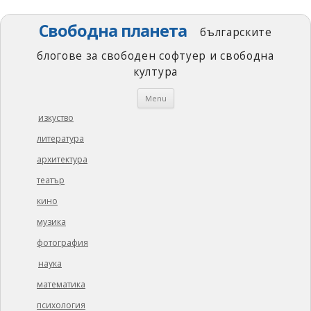
Свободна планета
българските
блогове за свободен софтуер и свободна
култура
Skip
Menu
to
content
изкуство
литература
архитектура
театър
кино
музика
фотография
наука
математика
психология