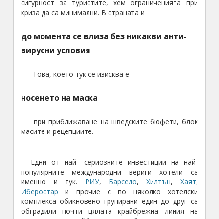
сигурност за туристите, хем ограниченията при
криза да са минимални. В страната и
до момента се влиза без никакви анти-
вирусни условия
Това, което тук се изисква е
носенето на маска
при приближаване на шведските бюфети, блок
масите и рецепциите.
Едни от най- сериозните инвестиции на най-
популярните международни вериги хотели са
именно и тук.
РИУ
,
Барсело
,
Хилтън
,
Хаят
,
Иберостар
и прочие с по няколко хотелски
комплекса обикновено групирани един до друг са
обградили почти цялата крайбрежна линия на