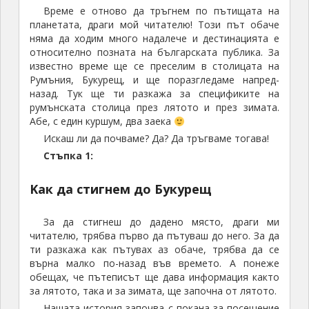
Време е отново да тръгнем по пътищата на
планетата, драги мой читателю! Този път обаче
няма да ходим много надалече и дестинацията е
относително позната на българската публика. За
известно време ще се преселим в столицата на
Румъния, Букурещ, и ще поразгледаме напред-
назад. Тук ще ти разкажа за спецификите на
румънската столица през лятото и през зимата.
Абе, с един куршум, два заека
Искаш ли да почваме? Да? Да тръгваме тогава!
Стъпка 1:
Kак да стигнем до Букурещ
За да стигнеш до дадено място, драги ми
читателю, трябва първо да пътуваш до него. За да
ти разкажа как пътувах аз обаче, трябва да се
върна малко по-назад във времето. А понеже
обещах, че пътеписът ще дава информация както
за лятото, така и за зимата, ще започна от лятото.
Нашата история започва с покана за посещение