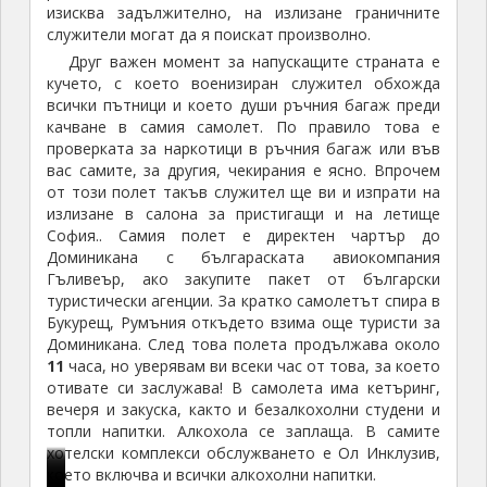
Х
о
е
к
а
а
н
изисква задължително, на излизане граничните
служители могат да я поискат произволно.
р
е
в
о
У
н
а
и
н
Д
г
с
т
к
Друг важен момент за напускащите страната е
кучето, с което военизиран служител обхожда
с
а
о
а
п
о
а
всички пътници и което души ръчния багаж преди
т
о
м
п
е
Д
т
качване в самия самолет. По правило това е
о
т
и
а
н
о
е
проверката за наркотици в ръчния багаж или във
ф
К
н
з
и
м
д
вас самите, за другия, чекирания е ясно. Впрочем
о
о
и
и
е
и
р
от този полет такъв служител ще ви и изпрати на
р
л
к
л
н
н
а
излизане в салона за пристигащи и на летище
К
у
а
а
а
г
л
София.. Самия полет е директен чартър до
о
м
н
с
С
о
а
Доминикана с българаската авиокомпания
л
б
а
т
в
в
Гъливеър, ако закупите пакет от български
у
з
н
о
е
С
туристически агенции. За кратко самолетът спира в
Букурещ, Румъния откъдето взима още туристи за
м
а
я
л
т
а
Доминикана. След това полета продължава около
б
с
м
и
а
н
11
часа, но уверявам ви всеки час от това, за което
в
и
а
ц
Б
т
отивате си заслужава! В самолета има кетъринг,
с
н
т
а
о
о
вечеря и закуска, както и безалкохолни студени и
т
а
н
т
г
Д
топли напитки. Алкохола се заплаща. В самите
о
м
о
а
о
о
хотелски комплекси обслужването е Ол Инклузив,
л
у
м
,
р
м
което включва и всички алкохолни напитки.