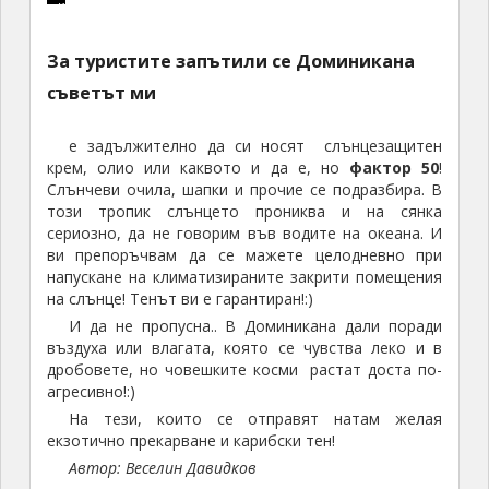
и
Д
е
в
о
и
И
П
П
В
Ч
К
ц
и
р
п
д
н
з
р
р
о
а
о
а
е
а
о
и
г
с
е
е
е
с
л
За туристите запътили се Доминикана
т
г
о
с
ц
о
т
з
д
н
т
и
съветът ми
а
о
т
л
а
о
и
П
н
о
б
С
К
п
е
,
л
д
р
а
т
а
е задължително да си носят слънцезащитен
а
о
р
д
к
и
е
е
т
п
т
крем, олио или каквото и да е, но
фактор 50
!
н
л
е
с
ъ
ц
н
з
а
л
а
Слънчеви очила, шапки и прочие се подразбира. В
т
у
д
т
д
а
т
и
п
а
,
този тропик слънцето прониква и на сянка
о
м
,
в
е
т
с
д
о
ж
к
сериозно, да не говорим във водите на океана. И
Д
б
в
и
т
а
к
е
л
а
о
ви препоръчвам да се мажете целодневно при
о
,
е
е
о
С
и
н
и
н
я
напускане на климатизираните закрити помещения
м
и
р
п
с
а
я
т
ц
а
т
на слънце! Тенът ви е гарантиран!:)
и
з
о
р
е
н
д
с
и
р
о
И да не пропусна.. В Доминикана дали поради
н
в
я
е
с
т
в
к
я
е
о
въздуха или влагата, която се чувства леко и в
г
е
т
в
ч
дробовете, но човешките косми растат доста по-
о
о
и
,
з
б
о
с
н
ъ
и
агресивно!:)
Д
р
я
к
о
и
и
т
о
р
т
о
е
д
о
р
т
На тези, които се отправят натам желая
л
н
п
н
а
екзотично прекарване и карибски тен!
м
ц
в
я
т
а
и
о
о
а
,
и
в
о
т
У
в
Автор: Веселин Давидков
т
в
р
т
ч
н
с
р
о
и
а