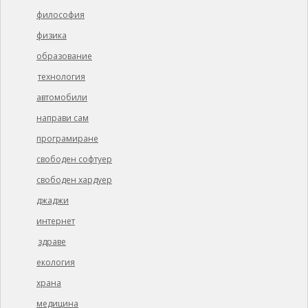
философия
физика
образование
технология
автомобили
направи сам
програмиране
свободен софтуер
свободен хардуер
джаджи
интернет
здраве
екология
храна
медицина