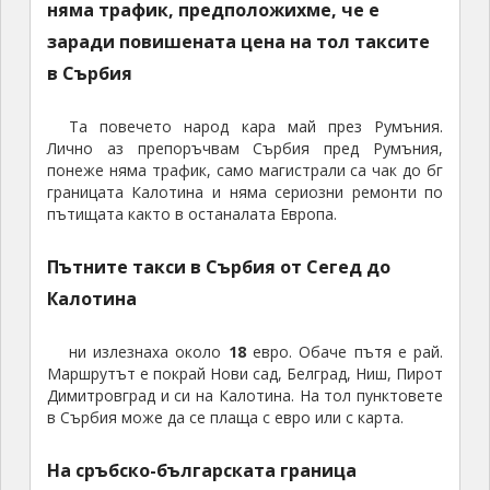
няма трафик, предположихме, че е
заради повишената цена на тол таксите
в Сърбия
Та повечето народ кара май през Румъния.
Лично аз препоръчвам Сърбия пред Румъния,
понеже няма трафик, само магистрали са чак до бг
границата Калотина и няма сериозни ремонти по
пътищата както в останалата Европа.
Пътните такси в Сърбия от Сегед до
Калотина
ни излезнаха около
18
евро. Обаче пътя е рай.
Маршрутът е покрай Нови сад, Белград, Ниш, Пирот
Димитровград и си на Калотина. На тол пунктовете
в Сърбия може да се плаща с евро или с карта.
На сръбско-българската граница