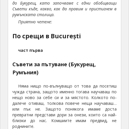
до Букурещ, като започваме с едни обобщващи
Съвети къде, какво, как да правим и пристигнем в
румънската столица.
Приятно четене:
По срещи в București
част първа
Съвети за пътуване (Букурещ,
Румъния)
Няма нищо по-вълнуващо от това да посетиш
чужда страна, защото именно тогава научаваш по
нещо ново за себе си и за мястото. Колкото по-
далече отиваш, толкова повече неща научаваш…
или пък не. Защото понякога имаме доста
превратни представи дори за онези, които са най-
близки до нас. Комшиите имам предвид, не
роднините.