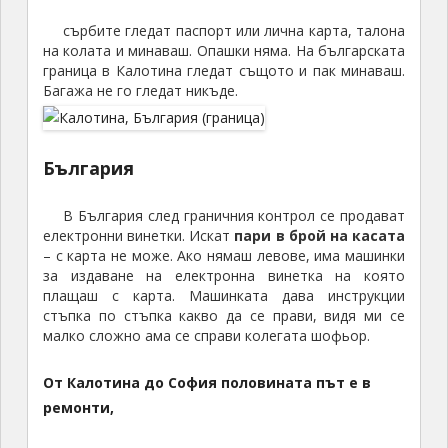
сърбите гледат паспорт или лична карта, талона
на колата и минаваш. Опашки няма. На българската
граница в Калотина гледат същото и пак минаваш.
Багажа не го гледат никъде.
България
В България след граничния контрол се продават
електронни винетки. Искат
пари в брой на касата
– с карта не може. Ако нямаш левове, има машинки
за издаване на електронна винетка на която
плащаш с карта. Машинката дава инструкции
стъпка по стъпка какво да се прави, видя ми се
малко сложно ама се справи колегата шофьор.
От Калотина до София половината път е в
ремонти,