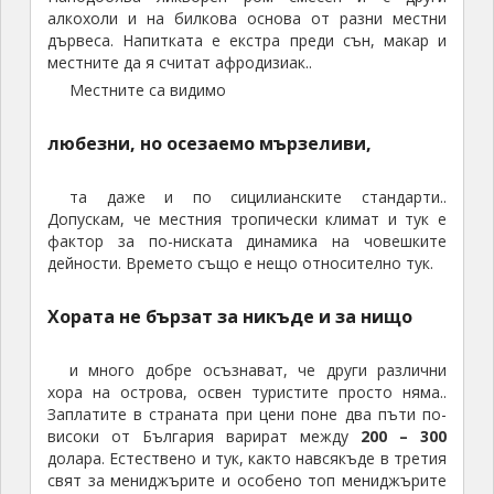
и
и
л
р
р
е
з
алкохоли и на билкова основа от разни местни
дървеса. Напитката е екстра преди сън, макар и
к
ц
о
о
о
к
г
местните да я считат афродизиак..
а
и
б
с
с
с
р
Местните са видимо
п
в
и
т
т
и
е
а
н
т
а
а
т
в
л
я
о
р
р
е
а
любезни, но осезаемо мързеливи,
м
к
н
П
П
н
н
и
о
а
а
а
а
а
та даже и по сицилианските стандарти..
т
и
Р
л
л
И
д
Допускам, че местния тропически климат и тук е
е
р
И
а
а
б
А
фактор за по-ниската динамика на човешките
с
е
У
с
с
е
т
дейности. Времето също е нещо относително тук.
а
з
Р
р
л
ч
о
е
о
а
Хората не бързат за никъде и за нищо
а
р
п
с
н
д
т
у
т
т
и много добре осъзнават, че други различни
ъ
и
б
а
и
хора на острова, освен туристите просто няма..
р
з
л
р
к
Заплатите в страната при цени поне два пъти по-
и
а
и
а
високи от България варират между
200 – 300
т
к
к
долара. Естествено и тук, както навсякъде в третия
е
у
а
свят за мениджърите и особено топ мениджърите