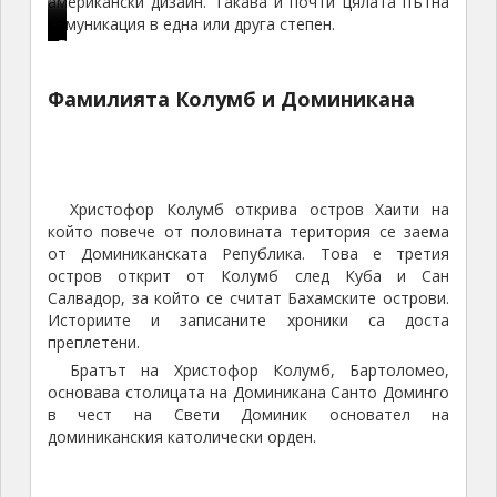
американски дизайн. Такава и почти цялата пътна
комуникация в една или друга степен.
П
П
П
П
Р
П
Т
л
л
л
о
е
л
у
а
а
а
с
ц
а
р
Фамилията Колумб и Доминикана
ж
ж
ж
р
е
ж
и
а
н
н
е
п
н
с
н
а
а
щ
ц
а
т
а
Х
Б
а
и
И
и
Христофор Колумб открива остров Хаити на
К
о
а
н
я
б
ч
който повече от половината територия се заема
о
т
х
е
н
е
е
от Доминиканската Република. Това е третия
м
е
и
в
а
р
с
остров открит от Колумб след Куба и Сан
п
л
я
Р
Б
о
к
Салвадор, за който се считат Бахамските острови.
л
Б
П
е
а
с
а
Историите и записаните хроники са доста
е
а
р
с
х
т
т
преплетени.
к
х
и
о
и
а
а
Братът на Христофор Колумб, Бартоломео,
с
и
н
р
я
р
п
основава столицата на Доминикана Санто Доминго
Б
я
с
т
П
о
в чест на Свети Доминик основател на
доминиканския католически орден.
а
П
и
Б
р
л
р
р
п
а
и
и
с
и
е
х
н
ц