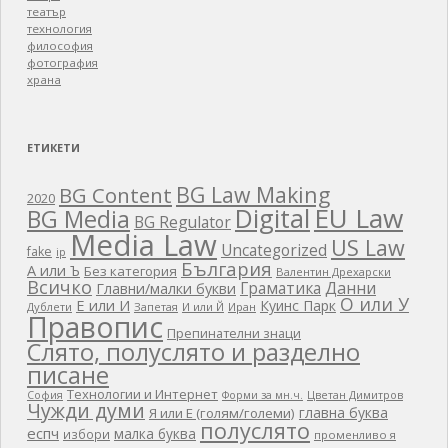
театър
технология
философия
фотография
храна
ЕТИКЕТИ
BG Law Making
BG Content
2020
EU Law
Digital
BG Media
BG Regulator
Media Law
US Law
Uncategorized
fake
ip
България
А или Ъ
Без категория
Валентин Дрехарски
Всичко
Граматика
Данни
Главни/малки букви
О или У
Е или И
Куинс Парк
Дублети
Запетая
И или Й
Иран
Правопис
Препинателни знаци
Слято, полуслято и разделно
писане
Технологии и Интернет
Цветан Димитров
София
Форми за мн.ч.
Чужди думи
главна буква
Я или Е (голям/големи)
полуслято
еспч
малка буква
избори
променливо я