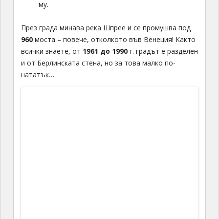
му.
През града минава река Шпрее и се промушва под
960
моста – повече, отколкото във Венеция! Както
всички знаете, от
1961 до 1990
г. градът е разделен
и от Берлинската стена, но за това малко по-
нататък…