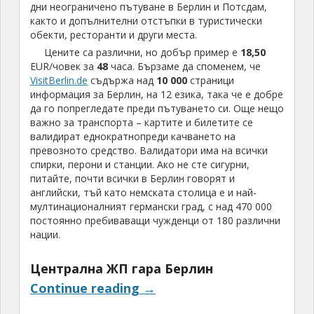
дни неограничено пътуване в Берлин и Потсдам,
както и допълнителни отстъпки в туристически
обекти, ресторанти и други места.
Цените са различни, но добър пример е
18,50
EUR/човек за
48
часа. Бързаме да споменем, че
VisitBerlin.de
съдържа над
10 000
страници
информация за Берлин, на 12 езика, така че е добре
да го попрегледате преди пътуването си. Още нещо
важно за транспорта – картите и билетите се
валидират еднократнопреди качването на
превозното средство. Валидатори има на всички
спирки, перони и станции. Ако не сте сигурни,
питайте, почти всички в Берлин говорят и
английски, тъй като немската столица е и най-
мултинационалният германски град, с над 470 000
постоянно пребиваващи чужденци от 180 различни
нации.
Централна ЖП гара Берлин
Continue reading
→