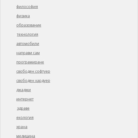
философия
физика
образование
технология
автомобили
направи сам
програмиране
свободен софтуер
свободен хардуер
джаджи
интернет
здраве
екология
храна
медицина