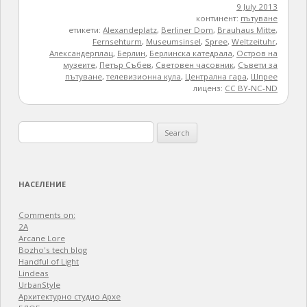
9 July 2013
континент:
пътуване
етикети:
Alexandeplatz
,
Berliner Dom
,
Brauhaus Mitte
,
Fernsehturm
,
Museumsinsel
,
Spree
,
Weltzeituhr
,
Александерплац
,
Берлин
,
Берлинска катедрала
,
Остров на
музеите
,
Петър Събев
,
Световен часовник
,
Съвети за
пътуване
,
телевизионна кула
,
Централна гара
,
Шпрее
лиценз:
CC BY-NC-ND
Search
for:
НАСЕЛЕНИЕ
Comments on:
2A
Arcane Lore
Bozho's tech blog
Handful of Light
Lindeas
UrbanStyle
Архитектурно студио Архе