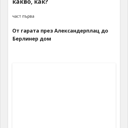
какво, как?
част първа
От гарата през Александерплац до
Берлинер дом