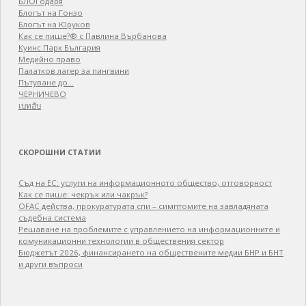
БЛОГодаря
Блогът на Гонзо
Блогът на Юруков
Как се пише?® с Павлина Върбанова
Куинс Парк България
Медийно право
Палатков лагер зa пингвини
Пътуване до…
ЧЕРНИЧЕВО
เบทฮับ
СКОРОШНИ СТАТИИ
Съд на ЕС: услуги на информационното общество, отговорност
Как се пише: чекрък или чакрък?
OFAC действа, прокуратурата спи – симптомите на завладяната
съдебна система
Решаване на проблемите с управлението на информационните и
комуникационни технологии в обществения сектор
Бюджетът 2026, финансирането на обществените медии БНР и БНТ
и други въпроси