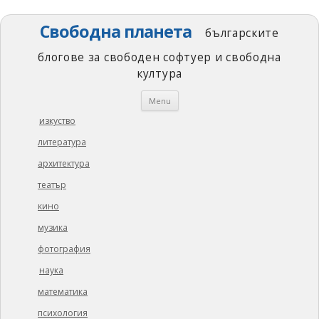
Свободна планета
българските
блогове за свободен софтуер и свободна
култура
Skip
Menu
to
content
изкуство
литература
архитектура
театър
кино
музика
фотография
наука
математика
психология