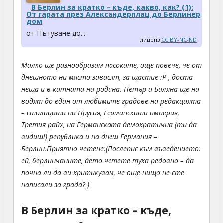
В Берлин за кратко – къде, какво, как? (1):
От гарата през Александерплац до Берлинер
дом
от Пътуване до...
лиценз
CC BY-NC-ND
Малко ще разнообразим посоките, още повече, че от
днешното ни място зависят, за щастие :P , доста
неща и в китната ни родина. Петър и Биляна ще ни
водят до един от любимите градове на редакцията
– столицата на Прусия, Германската империя,
Третия райх, на Германската демократична (ти да
видиш!) република и на днеш Германия –
Берлин.
Приятно четене:
(Послепис към въведението:
ей, берлинчаните, дето четете тука редовно – да
почна ли да ви критикувам, че още нищо не сте
написали за града? )
В Берлин за кратко – къде,