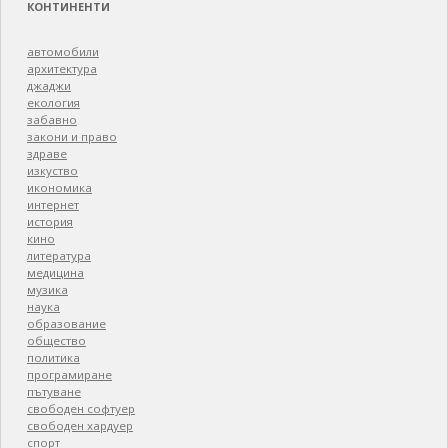
КОНТИНЕНТИ
автомобили
архитектура
джаджи
екология
забавно
закони и право
здраве
изкуство
икономика
интернет
история
кино
литература
медицина
музика
наука
образование
общество
политика
програмиране
пътуване
свободен софтуер
свободен хардуер
спорт