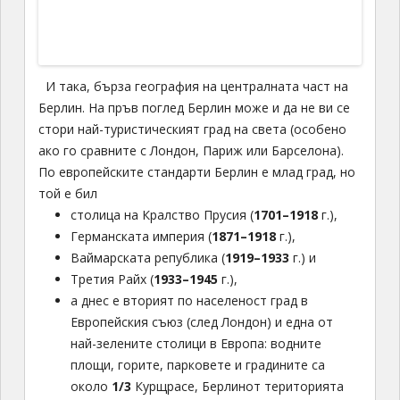
И така, бърза география на централната част на
Берлин. На пръв поглед Берлин може и да не ви се
стори най-туристическият град на света (особено
ако го сравните с Лондон, Париж или Барселона).
По европейските стандарти Берлин е млад град, но
той е бил
столица на Кралство Прусия (
1701–1918
г.),
Германската империя (
1871–1918
г.),
Ваймарската република (
1919–1933
г.) и
Третия Райх (
1933–1945
г.),
а днес е вторият по населеност град в
Европейския съюз (след Лондон) и една от
най-зелените столици в Европа: водните
площи, горите, парковете и градините са
около
1/3
Курщрасе, Берлинот територията