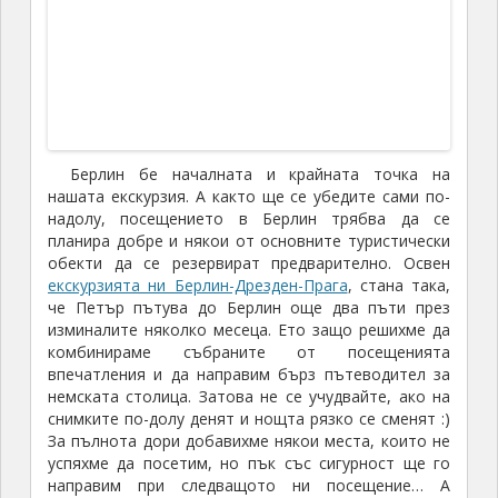
Берлин бе началната и крайната точка на
нашата екскурзия. А както ще се убедите сами по-
надолу, посещението в Берлин трябва да се
планира добре и някои от основните туристически
обекти да се резервират предварително. Освен
екскурзията ни Берлин-Дрезден-Прага
, стана така,
че Петър пътува до Берлин още два пъти през
изминалите няколко месеца. Ето защо решихме да
комбинираме събраните от посещенията
впечатления и да направим бърз пътеводител за
немската столица. Затова не се учудвайте, ако на
снимките по-долу денят и нощта рязко се сменят :)
За пълнота дори добавихме някои места, които не
успяхме да посетим, но пък със сигурност ще го
направим при следващото ни посещение… А