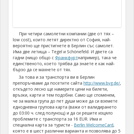
При четири самолетни компании (две от тях –
low cost), които летят директно от София, най-
вероятно ще пристигнете в Берлин със самолет.
Има две летища – Tegel и Schönefeld. И двете са
гадни (нищо общо с
Франкфурт
например), така че
единственото, което трябва да знаете е как най-
бързо да се махнете от тях.
За това и за транспорта ви в Берлин
препоръчваме да посетите сайта
http://www.bvg.de/
,
откъдето лесно ще намерите цени на билети,
връзки, карти и тем подобни. Само ще споменем,
че за малка група до пет души може да си вземете
еднодневна групова карта (важи от валидирането
до 03:00 ч. след полунощ) и да си решите изцяло
проблемите с транспорта за 16 EUR. Има и
специална карта за туристи -
Berlin WelcomeCard
,
която е в шест различни варианта и позволява до 5