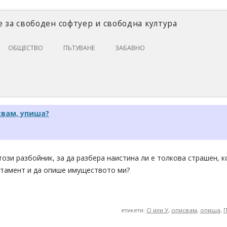
 за свободен софтуер и свободна култура
Skip
ОБЩЕСТВО
ПЪТУВАНЕ
ЗАБАВНО
to
content
ЗАКОНИ И ПРАВО
ИКОНОМИКА
ИСТОРИЯ
свам, упиша?
ПОЛИТИКА
ЦИФРОВИ ПРАВА
този разбойник, за да разбера наистина ли е толкова страшен, к
ртамент и да опише имуществото ми?
етикети:
О или У
,
описвам
,
опиша
,
П