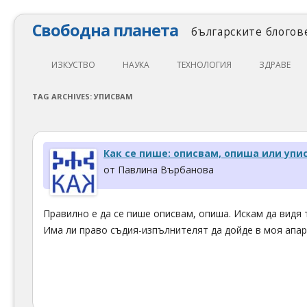
Свободна планета
българските блогове
ИЗКУСТВО
НАУКА
ТЕХНОЛОГИЯ
ЗДРАВЕ
ЛИТЕРАТУРА
МАТЕМАТИКА
АВТОМОБИЛИ
ЕКОЛОГИЯ
TAG ARCHIVES:
УПИСВАМ
АРХИТЕКТУРА
ПСИХОЛОГИЯ
НАПРАВИ САМ
ХРАНА
ТЕАТЪР
ФИЛОСОФИЯ
ПРОГРАМИРАНЕ
МЕДИЦИНА
Как се пише: описвам, опиша или упи
КИНО
ФИЗИКА
СВОБОДЕН СОФТУЕР
СПОРТ
от Павлина Върбанова
МУЗИКА
ОБРАЗОВАНИЕ
СВОБОДЕН ХАРДУЕР
Правилно е да се пише описвам, опиша. Искам да видя 
ФОТОГРАФИЯ
ДЖАДЖИ
Има ли право съдия-изпълнителят да дойде в моя апа
ИНТЕРНЕТ