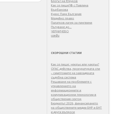
Блогът на Юруков
Как се пише?® с Павлина
Върбанова
Куинс Парк България
Медийно право
Палатков лагер зa пингвини
Пътуване до…
ЧЕРНИЧЕВО
เบทฮับ
СКОРОШНИ СТАТИИ
Как се пише: чекрък или чакрък?
OFAC действа, прокуратурата спи
– симптомите на завладяната
съдебна система
Решаване на проблемите с
управлението на
информационните и
комуникационни технологии в
обществения сектор
Бюджетът 2026, финансирането
на обществените медии БНР и БНТ
и други въпроси