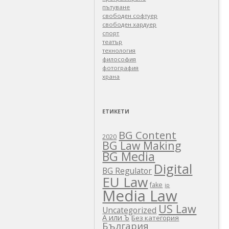
пътуване
свободен софтуер
свободен хардуер
спорт
театър
технология
философия
фотография
храна
ЕТИКЕТИ
BG Content
2020
BG Law Making
BG Media
Digital
BG Regulator
EU Law
fake
ip
Media Law
US Law
Uncategorized
А или Ъ
Без категория
България