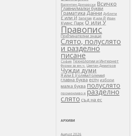
Всичко
Валентин Дрехарски
Главни/малки букви
Граматика
Данни
Дублети
Е или И
Запетая
И или Й
Иран
О или У
Куинс Парк
Правопис
Препинателни знаци
Слято, полуслято
и разделно
писане
Технологии и Интернет
София
Цветан Димитров
Форми за мн.ч.
Чужди думи
Я или Е (голям/големи)
еспч
главна буква
избори
полуслято
малка буква
разделно
променливо я
слято
съд на ес
АРХИВИ
August 2026