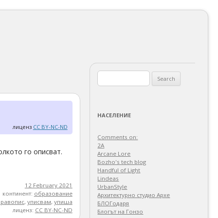
Search
for:
НАСЕЛЕНИЕ
лиценз
CC BY-NC-ND
Comments on:
2A
олкото го описват.
Arcane Lore
Bozho's tech blog
Handful of Light
Lindeas
12 February 2021
UrbanStyle
континент:
образование
Архитектурно студио Архе
равопис
,
уписвам
,
упиша
БЛОГодаря
лиценз:
CC BY-NC-ND
Блогът на Гонзо