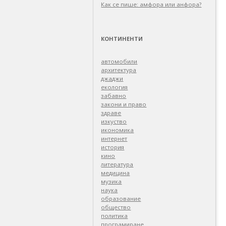
Как се пише: амфора или анфора?
КОНТИНЕНТИ
автомобили
архитектура
джаджи
екология
забавно
закони и право
здраве
изкуство
икономика
интернет
история
кино
литература
медицина
музика
наука
образование
общество
политика
програмиране