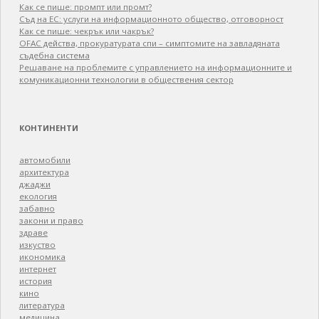
Как се пише: промпт или промт?
Съд на ЕС: услуги на информационното общество, отговорност
Как се пише: чекрък или чакрък?
OFAC действа, прокуратурата спи – симптомите на завладяната
съдебна система
Решаване на проблемите с управлението на информационните и
комуникационни технологии в обществения сектор
КОНТИНЕНТИ
автомобили
архитектура
джаджи
екология
забавно
закони и право
здраве
изкуство
икономика
интернет
история
кино
литература
медицина