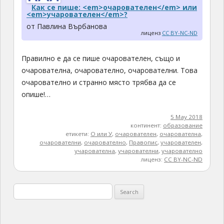
Как се пише: <em>очарователен</em> или
<em>учарователен</em>?
от Павлина Върбанова
лиценз
CC BY-NC-ND
Правилно е да се пише очарователен, също и
очарователна, очарователно, очарователни. Това
очарователно и странно място трябва да се
опише!…
5 May 2018
континент:
образование
етикети:
О или У
,
очарователен
,
очарователна
,
очарователни
,
очарователно
,
Правопис
,
учарователен
,
учарователна
,
учарователни
,
учарователно
лиценз:
CC BY-NC-ND
Search
for: