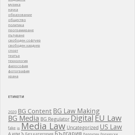
музика
наука
образование
общество
политика
програмиране
пътуване
свободен софтуер
свободен хардуер
спорт
театър
технология
философия
фотография
храна
ЕТИКЕТИ
BG Law Making
BG Content
2020
EU Law
Digital
BG Media
BG Regulator
Media Law
US Law
Uncategorized
fake
ip
България
А или Ъ
Без категория
Валентин Дрехарски