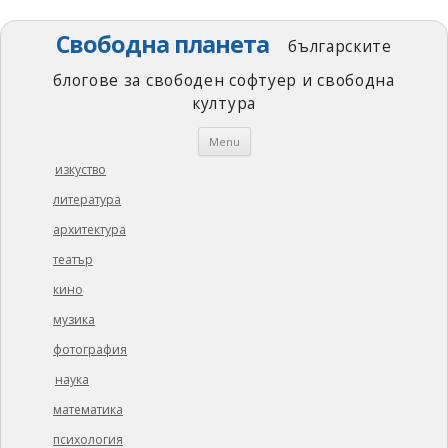
Свободна планета
българските
блогове за свободен софтуер и свободна
култура
Skip
Menu
to
content
изкуство
литература
архитектура
театър
кино
музика
фотография
наука
математика
психология