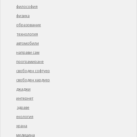
философия
физика
образование
технология
автомобили
направи сам
програмиране
свободен софтуер
свободен хардуер
джаджи
интернет
здраве
екология
храна
медицина