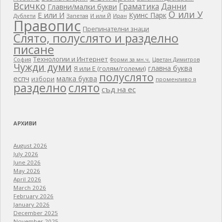
Всичко
Граматика
Данни
Главни/малки букви
О или У
Е или И
Куинс Парк
Дублети
Запетая
И или Й
Иран
Правопис
Препинателни знаци
Слято, полуслято и разделно
писане
Технологии и Интернет
Цветан Димитров
София
Форми за мн.ч.
Чужди думи
главна буква
Я или Е (голям/големи)
полуслято
еспч
малка буква
избори
променливо я
разделно
слято
съд на ес
АРХИВИ
August 2026
July 2026
June 2026
May 2026
April 2026
March 2026
February 2026
January 2026
December 2025
November 2025