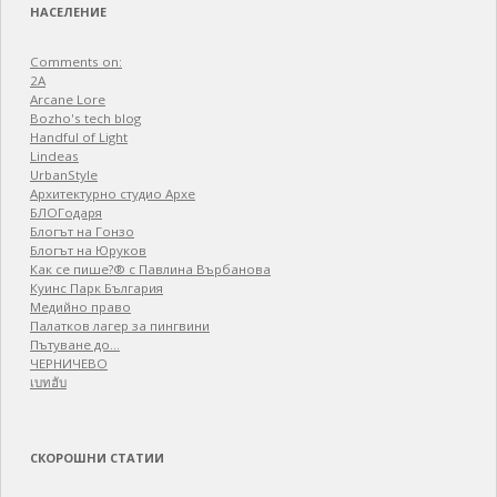
НАСЕЛЕНИЕ
Comments on:
2A
Arcane Lore
Bozho's tech blog
Handful of Light
Lindeas
UrbanStyle
Архитектурно студио Архе
БЛОГодаря
Блогът на Гонзо
Блогът на Юруков
Как се пише?® с Павлина Върбанова
Куинс Парк България
Медийно право
Палатков лагер зa пингвини
Пътуване до…
ЧЕРНИЧЕВО
เบทฮับ
СКОРОШНИ СТАТИИ