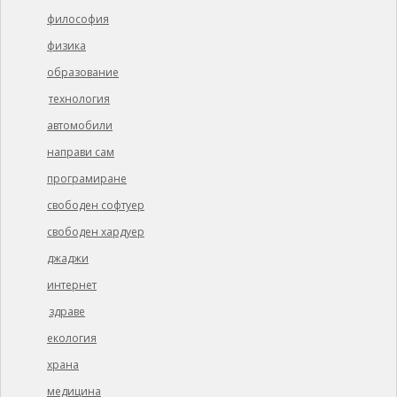
философия
физика
образование
технология
автомобили
направи сам
програмиране
свободен софтуер
свободен хардуер
джаджи
интернет
здраве
екология
храна
медицина