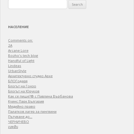
Search
for:
НАСЕЛЕНИЕ
Comments on:
2A
Arcane Lore
Bozho's tech blog
Handful of Light
Lindeas
UrbanStyle
Архитектурно студио Архе
БЛОГодаря
Блогът на Гонзо
Блогът на Юруков
Как се пише?® с Павлина Върбанова
Куинс Парк България
Медийно право
Палатков лагер зa пингвини
Пътуване до…
ЧЕРНИЧЕВО
เบทฮับ