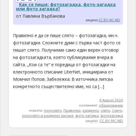
Как се пише: фотозагадка, фото-загадка
или фото загадка?
от Павлина Върбанова
лиценз
CC BY-NC-ND
Правилно е да се пише слято – фотозагадка, мн.ч.
фотозагадки. Сложните думи с първа част фото се
пишат слято. Получихме само един верен отговор
на фотозагадката, която публикувахме вчера в
сайта. „Кои са те“ е поредица от фотозагадки на
електронното списание LiterNet, инициирана от
Момчил Попов. Забележка: В източника липсва
конкретното съществително име, но са […]
9 August 2020
континент:
образование
етикети:
полуслято
,
Правопис
,
разделно
,
слято
,
Слято,
полуслято и разделно писане
,
фото загадка
,
фотозагадка
лиценз:
CC BY-NC-ND