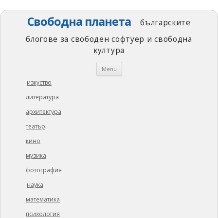
Свободна планета
българските
блогове за свободен софтуер и свободна
култура
Skip
Menu
to
content
изкуство
литература
архитектура
театър
кино
музика
фотография
наука
математика
психология