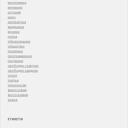
икономика
интернет
история
кино
литература
медицина
музика
наука
образование
общество
политика
програмиране
пътуване
свободен софтуер
свободен хардуер
спорт
театър
технология
философия
фотография
храна
ЕТИКЕТИ