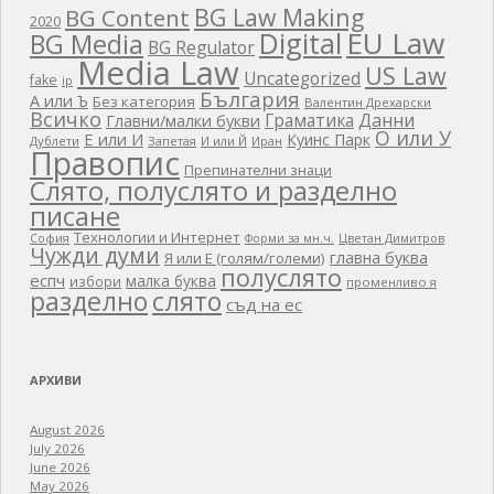
BG Law Making
BG Content
2020
EU Law
Digital
BG Media
BG Regulator
Media Law
US Law
Uncategorized
fake
ip
България
А или Ъ
Без категория
Валентин Дрехарски
Всичко
Граматика
Данни
Главни/малки букви
О или У
Е или И
Куинс Парк
Дублети
Запетая
И или Й
Иран
Правопис
Препинателни знаци
Слято, полуслято и разделно
писане
Технологии и Интернет
Цветан Димитров
София
Форми за мн.ч.
Чужди думи
главна буква
Я или Е (голям/големи)
полуслято
еспч
малка буква
избори
променливо я
разделно
слято
съд на ес
АРХИВИ
August 2026
July 2026
June 2026
May 2026