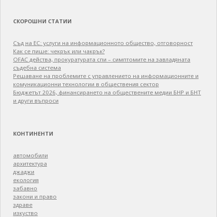
СКОРОШНИ СТАТИИ
Съд на ЕС: услуги на информационното общество, отговорност
Как се пише: чекрък или чакрък?
OFAC действа, прокуратурата спи – симптомите на завладяната
съдебна система
Решаване на проблемите с управлението на информационните и
комуникационни технологии в обществения сектор
Бюджетът 2026, финансирането на обществените медии БНР и БНТ
и други въпроси
КОНТИНЕНТИ
автомобили
архитектура
джаджи
екология
забавно
закони и право
здраве
изкуство