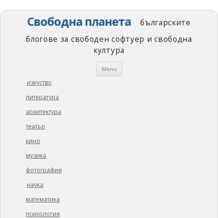
Свободна планета
българските
блогове за свободен софтуер и свободна
култура
Skip
Menu
to
content
изкуство
литература
архитектура
театър
кино
музика
фотография
наука
математика
психология