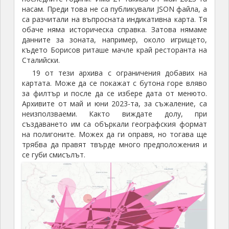
насам. Преди това не са публикували JSON файла, а
са разчитали на въпросната индикативна карта. Тя
обаче няма историческа справка. Затова нямаме
данните за зоната, например, около игрището,
където Борисов риташе мачле край ресторанта на
Сталийски.
19 от тези архива с ограничения добавих на
картата. Може да се покажат с бутона горе вляво
за филтър и после да се избере дата от менюто.
Архивите от май и юни 2023-та, за съжаление, са
неизползваеми. Както виждате долу, при
създаването им са объркали географския формат
на полигоните. Можех да ги оправя, но тогава ще
трябва да правят твърде много предположения и
се губи смисълът.