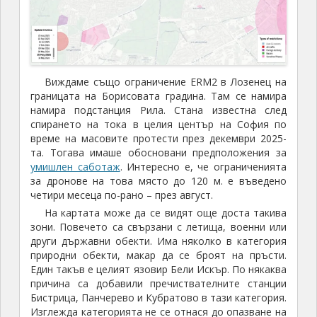
Виждаме също ограничение ERM2 в Лозенец на
границата на Борисовата градина. Там се намира
намира подстанция Рила. Стана известна след
спирането на тока в целия център на София по
време на масовите протести през декември 2025-
та. Тогава имаше обосновани предположения за
умишлен саботаж
. Интересно е, че ограниченията
за дронове на това място до 120 м. е въведено
четири месеца по-рано – през август.
На картата може да се видят още доста такива
зони. Повечето са свързани с летища, военни или
други държавни обекти. Има няколко в категория
природни обекти, макар да се броят на пръсти.
Един такъв е целият язовир Бели Искър. По някаква
причина са добавили пречиствателните станции
Бистрица, Панчерево и Кубратово в тази категория.
Изглежда категорията не се отнася до опазване на