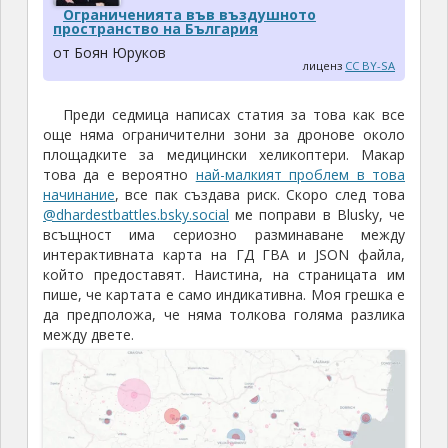
Ограниченията във въздушното
пространство на България
от Боян Юруков
лиценз
CC BY-SA
Преди седмица написах статия за това как все
още няма ограничителни зони за дронове около
площадките за медицински хеликоптери. Макар
това да е вероятно
най-малкият проблем в това
начинание
, все пак създава риск. Скоро след това
@dhardestbattles.bsky.social
ме поправи в Blusky, че
всъщност има сериозно разминаване между
интерактивната карта на ГД ГВА и JSON файла,
който предоставят. Наистина, на страницата им
пише, че картата е само индикативна. Моя грешка е
да предположа, че няма толкова голяма разлика
между двете.