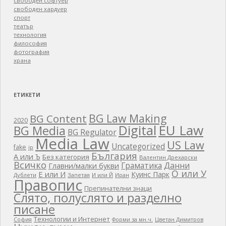
свободен софтуер
свободен хардуер
спорт
театър
технология
философия
фотография
храна
ЕТИКЕТИ
BG Law Making
BG Content
2020
EU Law
Digital
BG Media
BG Regulator
Media Law
US Law
Uncategorized
fake
ip
България
А или Ъ
Без категория
Валентин Дрехарски
Всичко
Граматика
Данни
Главни/малки букви
О или У
Е или И
Куинс Парк
Дублети
Запетая
И или Й
Иран
Правопис
Препинателни знаци
Слято, полуслято и разделно
писане
Технологии и Интернет
Цветан Димитров
София
Форми за мн.ч.