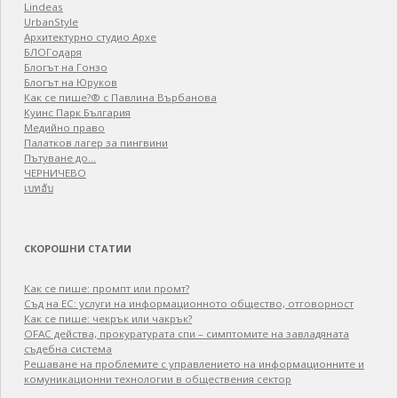
Lindeas
UrbanStyle
Архитектурно студио Архе
БЛОГодаря
Блогът на Гонзо
Блогът на Юруков
Как се пише?® с Павлина Върбанова
Куинс Парк България
Медийно право
Палатков лагер зa пингвини
Пътуване до…
ЧЕРНИЧЕВО
เบทฮับ
СКОРОШНИ СТАТИИ
Как се пише: промпт или промт?
Съд на ЕС: услуги на информационното общество, отговорност
Как се пише: чекрък или чакрък?
OFAC действа, прокуратурата спи – симптомите на завладяната
съдебна система
Решаване на проблемите с управлението на информационните и
комуникационни технологии в обществения сектор