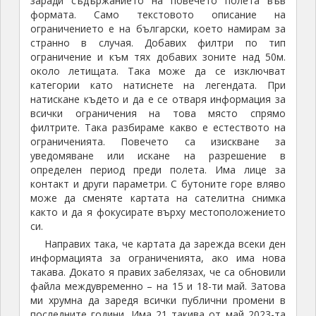
заради съдържанието на повечето полета във
формата. Само текстовото описание на
ограничението е на български, което намирам за
странно в случая. Добавих филтри по тип
ограничение и към тях добавих зоните над 50м.
около летищата. Така може да се изключват
категории като натиснете на легендата. При
натискане където и да е се отваря информация за
всички ограничения на това място спрямо
филтрите. Така разбираме какво е естеството на
ограниченията. Повечето са изискване за
уведомяване или искане на разрешение в
определен период преди полета. Има лице за
контакт и други параметри. С бутоните горе вляво
може да сменяте картата на сателитна снимка
както и да я фокусирате върху местоположението
си.
Направих така, че картата да зарежда всеки ден
информацията за ограниченията, ако има нова
такава. Докато я правих забелязах, че са обновили
файла междувременно – на 15 и 18-ти май. Затова
ми хрумна да заредя всички публични промени в
последните години. Има 21 такива от май 2023-та