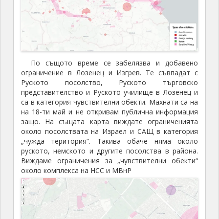
По същото време се забелязва и добавено
ограничение в Лозенец и Изгрев. Те съвпадат с
Руското посолство, Руското търговско
представителство и Руското училище в Лозенец и
са в категория чувствителни обекти. Махнати са на
на 18-ти май и не откривам публична информация
защо. На същата карта виждате ограниченията
около посолствата на Израел и САЩ в категория
„чужда територия“. Такива обаче няма около
руското, немското и другите посолства в района.
Виждаме ограничения за „чувствителни обекти“
около комплекса на НСС и МВнР