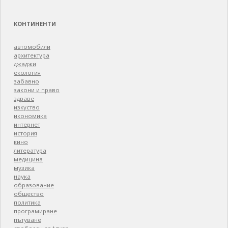
КОНТИНЕНТИ
автомобили
архитектура
джаджи
екология
забавно
закони и право
здраве
изкуство
икономика
интернет
история
кино
литература
медицина
музика
наука
образование
общество
политика
програмиране
пътуване