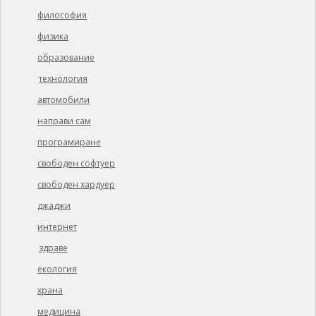
философия
физика
образование
технология
автомобили
направи сам
програмиране
свободен софтуер
свободен хардуер
джаджи
интернет
здраве
екология
храна
медицина