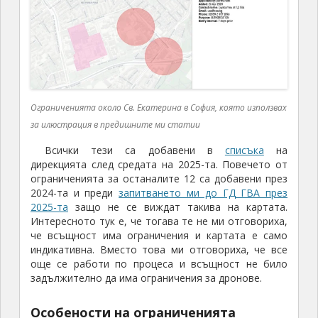
Ограниченията около Св. Екатерина в София, която използвах
за илюстрация в предишните ми статии
Всички тези са добавени в
списъка
на
дирекцията след средата на 2025-та. Повечето от
ограниченията за останалите 12 са добавени през
2024-та и преди
запитването ми до ГД ГВА през
2025-та
защо не се виждат такива на картата.
Интересното тук е, че тогава те не ми отговориха,
че всъщност има ограничения и картата е само
индикативна. Вместо това ми отговориха, че все
още се работи по процеса и всъщност не било
задължително да има ограничения за дронове.
Особености на ограниченията