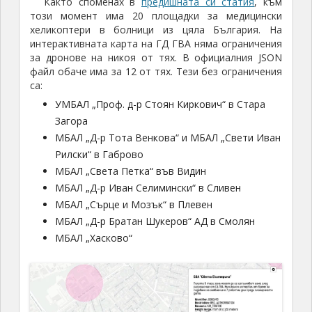
Както споменах в
предишната си статия
, към
този момент има 20 площадки за медицински
хеликоптери в болници из цяла България. На
интерактивната карта на ГД ГВА няма ограничения
за дронове на никоя от тях. В официалния JSON
файл обаче има за 12 от тях. Тези без ограничения
са:
УМБАЛ „Проф. д-р Стоян Киркович“ в Стара
Загора
МБАЛ „Д-р Тота Венкова“ и МБАЛ „Свети Иван
Рилски“ в Габрово
МБАЛ „Света Петка“ във Видин
МБАЛ „Д-р Иван Селимински“ в Сливен
МБАЛ „Сърце и Мозък“ в Плевен
МБАЛ „Д-р Братан Шукеров“ АД в Смолян
МБАЛ „Хасково“