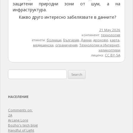
защитени природни зони от шум, а на
инфраструктура.
Какво друго интересно забелязвате в данните?
21 May 2026
континент:
технология
етикети:
болници
,
България
,
Данни
,
дронове
,
карта
,
медицински
,
ограничения
,
Технологии и Интернет
,
хеликоптери
лиценз:
CC BY-SA
Search
for:
НАСЕЛЕНИЕ
Comments on:
2A
Arcane Lore
Bozho's tech blog
Handful of Light