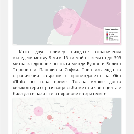
Като друг пример виждате ограничения
въведени между 8-ми и 15-ти май от земята до 305
метра за дронове по пътя между Бургас и Велико
Търново и Пловдив и София. Това изглежда са
ограничения свързани с провеждането на Giro
d’Italia по това време. Тогава имаше доста
хеликоптери отразяващи събитието и явно целта е
била да се пазят те от дронове на зрителите.