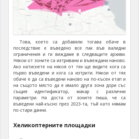
Това, което са добавяли тогава обаче в
последствие е въведено все пак във валидни
ограничения и ги виждаме в следващите архиви.
Някои от зоните са изтривани и въвеждани наново.
Ако натиснете на някоя от тях ще видите кога са
първо въведени и кога са изтрити. Някои от тях
обаче е да са въведени наново на по-късен етап и
на същото място да е имало друга зона дори със
същия идентификатор, макар с различни
параметри. На доста от зоните пиша, че са
въведени най-късно през 2023-та, тъй като нямам
по-стари данни.
Хеликоптерните площадки