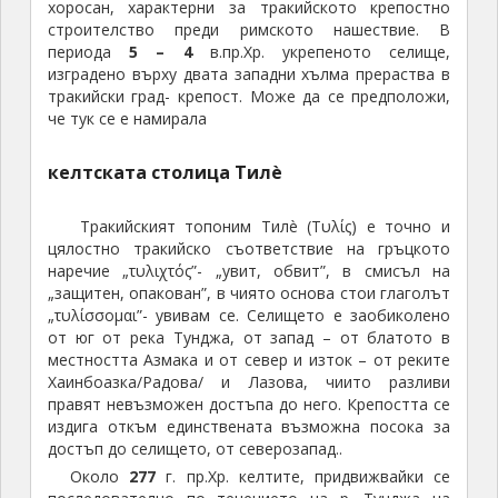
хоросан, характерни за тракийското крепостно
строителство преди римското нашествие. В
периода
5
– 4
в.пр.Хр. укрепеното селище,
изградено върху двата западни хълма прераства в
тракийски град- крепост. Може да се предположи,
че тук се е намирала
келтската столица Тилè
Тракийският топоним Тилè (Τυλίς) е точно и
цялостно тракийско съответствие на гръцкото
наречие „τυλιχτός”- „увит, обвит”, в смисъл на
„защитен, опакован”, в чиято основа стои глаголът
„τυλίσσομαι”- увивам се. Селището е заобиколено
от юг от река Тунджа, от запад – от блатото в
местността Азмака и от север и изток – от реките
Хаинбоазка/Радова/ и Лазова, чиито разливи
правят невъзможен достъпа до него. Крепостта се
издига откъм единствената възможна посока за
достъп до селището, от северозапад..
Около
277
г. пр.Хр. келтите, придвижвайки се