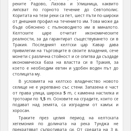
реките Радово, Лазова и Улишница, каквито
липсват по горното течение до Севтополис.
Коритата на тези реки са пет, шест пъти по-широки
от днешния профил на течението им. Това може да
бъде обяснено с пълноводието им в миналото.
Келтските царе отчитат икономическите
реалности, за да гарантират съществуването си в
Тракия. Последният келтски цар Кавар дава
привилегии на търговците в своите владения, сече
монети с различна стойност и се опитва да създаде
икономическа база на властта си в Тракия, за
което е необходим евтин и удобен воден път до
столицата му.
В условията на келтско владичество новото
селище не е укрепвано със стени. Запазена е част
от права улица, широка
5
m, с каменна настилка и
тротоари по
1,5
m. Основите на сградите, които се
подават над земята, са изградени от камък и
хоросан.
Траките през целия период на келтската
хегемония по долината на река Тунджа не
прекратяват съпротивата си. От средата на 3 в.