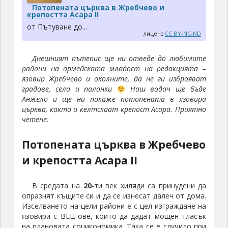
Потопената църква в Жребчево и
крепостта Асара II
от Пътуване до...
лиценз
CC BY-NC-ND
Днешният пътепис ще ни отведе до любимите
райони на армейската младост на редакцията –
язовир Жребчево и околните, да не ги изброяват
градове, села и паланки
Наш водач ще бъде
Анжело и ще ни покаже потопената в язовира
църква, както и келтскаат крепост Асара. Приятно
четене:
Потопената църква в Жребчево
и крепостта Асара II
В средата на
20
-ти век хиляди са принудени да
опразнят къщите си и да се изнесат далеч от дома.
Изселването на цели райони е с цел изграждане на
язовири с ВЕЦ-ове, които да дадат мощен тласък
на плановата социкономика. Така се е случило при