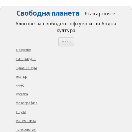
Свободна планета
българските
блогове за свободен софтуер и свободна
култура
Skip
Menu
to
content
изкуство
литература
архитектура
театър
кино
музика
фотография
наука
математика
психология