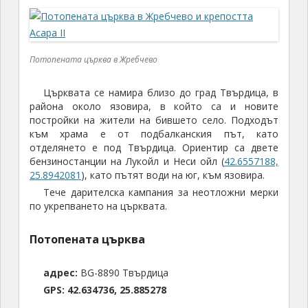
Потопената църква в Жребчево
Църквата се намира близо до град Твърдица, в
района около язовира, в който са и новите
постройки на жители на бившето село. Подходът
към храма е от подбалканския път, като
отделянето е под Твърдица. Ориентир са двете
бензиностанции на Лукойл и Неси ойл (
42.6557188,
25.8942081
), като пътят води на юг, към язовира.
Тече дарителска кампания за неотложни мерки
по укрепването на църквата.
Потопената църква
адрес:
BG-8890 Твърдица
GPS:
42.634736, 25.885278