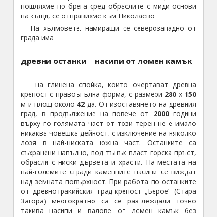
пошляхме по брега сред обраслите с миди основи
на къщи, се отправихме към Николаево.
На хълмовете, намиращи се северозападно от
града има
древни останки – насипи от ломен камък
на глинена спойка, които очертават древна
крепост с правоъгълна форма, с размери
280
х
150
м и площ около
42
да. От изоставянето на древния
град, в продължение на повече от
2000
години
върху по-голямата част от този терен не е имало
никаква човешка дейност, с изключение на няколко
лозя в най-ниската южна част. Останките са
съхранени напълно, под тънък пласт горска пръст,
обрасли с ниски дървета и храсти. На местата на
най-големите сгради каменните насипи се виждат
над земната повърхност. При работа по останките
от древнотракийския град-крепост „Берое“ (Стара
Загора) многократно са се разглеждали точно
такива насипи и валове от ломен камък без