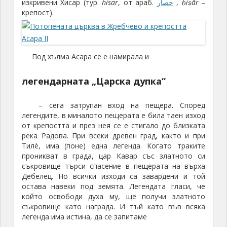
изкривени Хисар (тур.
hisar
, от араб.
حصار
,
ḥiṣār –
крепост).
Под хълма Асара се е намирала и
легендарната „Царска дупка“
– сега затрупан вход на пещера. Според
легендите, в миналото пещерата е била таен изход
от крепостта и през нея се е стигало до близката
река Радова. При всеки древен град, както и при
Тилè, има (поне) една легенда. Когато траките
проникват в града, цар Кавар със златното си
съкровище търси спасение в пещерата на върха
Дебелец. Но всички изходи са завардени и той
остава навеки под земята. Легендата гласи, че
който освободи духа му, ще получи златното
съкровище като награда. И тъй като във всяка
легенда има истина, да се запитаме