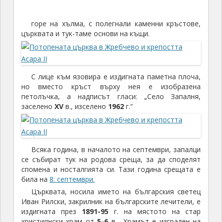
горе на хълма, с полегнали каменни кръстове,
църквата и тук-таме основи на къщи.
С лице към язовира е издигната паметна плоча,
но вместо кръст върху нея е изобразена
петолъчка, а надписът гласи: „Село Запалня,
заселено
XV
в., изселено
1962
г.“
Всяка година, в началото на септември, запалци
се събират тук на родова среща, за да споделят
спомена и носталгията си. Тази година срещата е
била на
8. септември.
Църквата, носила името на българския светец
Иван Рилски, закрилник на българските лечители, е
издигната през
1891-95
г. на мястото на стар
християнски храм от
5-6
в. Храмът е изграден на