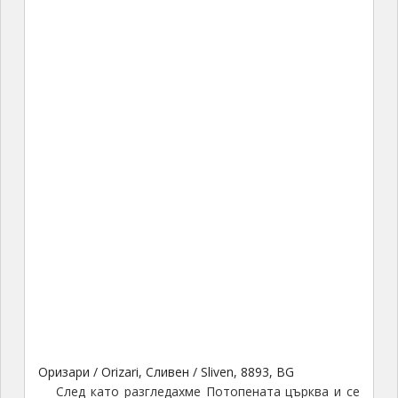
Оризари / Orizari, Сливен / Sliven, 8893, BG
След като разгледахме Потопената църква и се