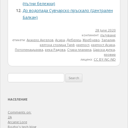
(пътни бележки)
До водопада Сувчарско пръскало (Централен
Балкан)
28 June 2020
континент:
пътуване
етикети:
Анжело Ангелов
,
Асара
,
Дебелец
,
Жребчево
,
Запалня
,
келтска столица Тилè
,
крепост
,
крепост Асара
,
Потопенацърква
,
река Радова
,
Стара планина
,
Царска дупка
,
язовир
лиценз:
CC BY-NC-ND
Search
for:
НАСЕЛЕНИЕ
Comments on:
2A
Arcane Lore
Bozho's tech blog