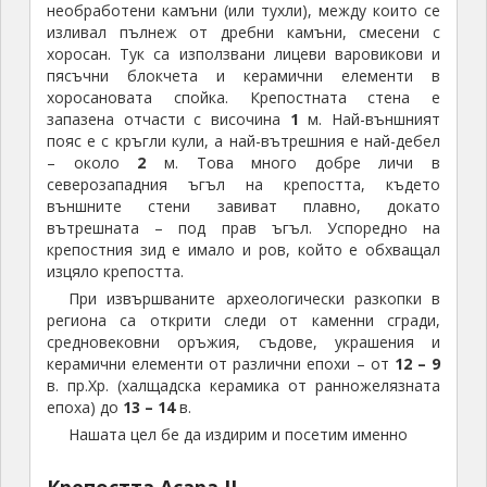
необработени камъни (или тухли), между които се
изливал пълнеж от дребни камъни, смесени с
хоросан. Тук са използвани лицеви варовикови и
пясъчни блокчета и керамични елементи в
хоросановата спойка. Крепостната стена е
запазена отчасти с височина
1
м. Най-външният
пояс е с кръгли кули, а най-вътрешния е най-дебел
– около
2
м. Това много добре личи в
северозападния ъгъл на крепостта, където
външните стени завиват плавно, докато
вътрешната – под прав ъгъл. Успоредно на
крепостния зид е имало и ров, който е обхващал
изцяло крепостта.
При извършваните археологически разкопки в
региона са открити следи от каменни сгради,
средновековни оръжия, съдове, украшения и
керамични елементи от различни епохи – от
12 – 9
в. пр.Хр. (халщадска керамика от ранножелязната
епоха) до
13 – 14
в.
Нашата цел бе да издирим и посетим именно