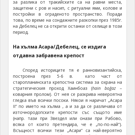
за разлика от тракийските са на равни места,
защитени с ров и насип, с ритуални ями, колове и
постройки в ограденото пространство. Поради
това, по време на сондажните разкопки през 1985г.
на Дебелец не са открити останки от селище в този
период.
На хълма Асара/Дебелец, се издига
отдавна забравена крепост
Според историците тя е ранновизантийска,
построена през 5-6 в. като част от
старопланинската крепостна система за охрана на
стратегическия проход Хаинбоаз (
hain boğaz
–
коварния пролом). От нея се разкрива невероятна
гледка във всички посоки. Някои я наричат „Асара
II“ по името на хълма , а и за да се различава от
източнородопските крепости със същото име
(напр. тази при Звездел или онази при Рабово,
всяка от които претендира, че е „по-по-най“).
Всъщност всички тези „Асари“ са най-вероятно