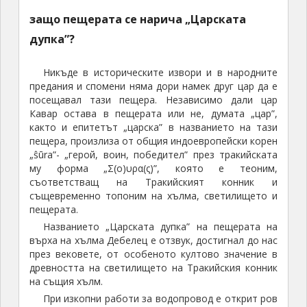
защо пещерата се нарича „Царската
дупка”?
Никъде в историческите извори и в народните
предания и спомени няма дори намек друг цар да е
посещавал тази пещера. Независимо дали цар
Кавар остава в пещерата или не, думата „цар”,
както и епитетът „царска” в названието на тази
пещера, произлиза от общия индоевропейски корен
„ŝūra”- „герой, воин, победител” през тракийската
му форма „Σ(ο)υρα(ς)”, която е теоним,
съответстващ на Тракийският конник и
същевременно топоним на хълма, светилището и
пещерата.
Названието „Царската дупка” на пещерата на
върха на хълма Дебелец е отзвук, достигнал до нас
през вековете, от особеното култово значение в
древността на светилището на Тракийския конник
на същия хълм.
При изкопни работи за водопровод е открит ров