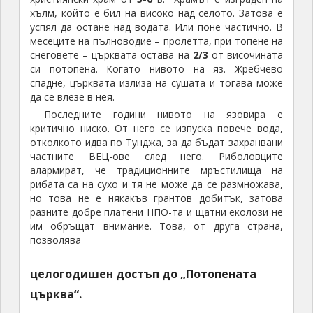
хълм, който е бил на високо над селото. Затова е
успял да остане над водата. Или поне частично. В
месеците на пълноводие – пролетта, при топене на
снеговете – църквата остава на
2/3
от височината
си потопена. Когато нивото на яз. Жребчево
спадне, църквата излиза на сушата и тогава може
да се влезе в нея.
Последните години нивото на язовира е
критично ниско. От него се изпуска повече вода,
отколкото идва по Тунджа, за да бъдат захранвани
частните ВЕЦ-ове след него. Риболовците
алармират, че традиционните мръстилища на
рибата са на сухо и тя не може да се размножава,
но това не е някакъв грантов добитък, затова
разните добре платени НПО-та и щатни еколози не
им обръщат внимание. Това, от друга страна,
позволява
целогодишен достъп до „Потопената
църква“.