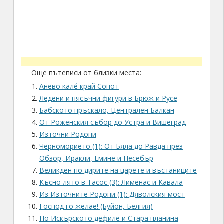
Още пътеписи от близки места:
Анево калé край Сопот
Ледени и пясъчни фигури в Брюж и Русе
Бабското пръскало, Централен Балкан
От Роженския събор до Устра и Вишеград
Източни Родопи
Черноморието (1): От Бяла до Равда през
Обзор, Иракли, Емине и Несебър
Великден по дирите на царете и въстаниците
Късно лято в Тасос (3): Лименас и Кавала
Из Източните Родопи (1): Дяволския мост
Господ го желае! (Буйон, Белгия)
По Искърското дефиле и Стара планина