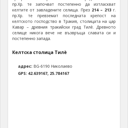
пр.Хр. те започват постепенно да изтласкват
келтите от завладените селища. През
214 – 213
г.
пр.Хр. те превземат последната крепост на
келтското господство в Тракия, столицата на цар
Кавар – древния тракийски град Тилè. Древното
селище никога вече не възвръща славата си и
постепенно запада.
Келтска столица Тилè
адрес:
BG-6190 Николаево
GPS: 42.639167, 25.784167