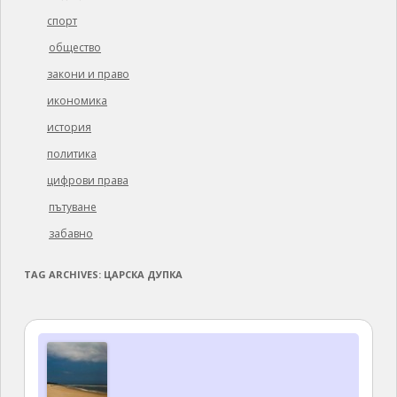
спорт
общество
закони и право
икономика
история
политика
цифрови права
пътуване
забавно
TAG ARCHIVES:
ЦАРСКА ДУПКА