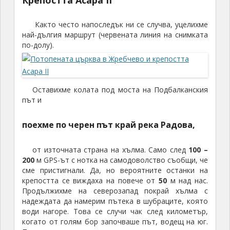
Крепостта Асара II
Както често напоследък ни се случва, уцелихме
най-дългия маршрут (червената линия на снимката
по-долу).
Оставихме колата под моста на Подбалканския
път и
поехме по черен път край река Радова,
от източната страна на хълма. Само след
100 –
200
м GPS-ът с нотка на самодоволство съобщи, че
сме пристигнали. Да, но вероятните останки на
крепостта се виждаха на повече от
50
м над нас.
Продължихме на северозапад покрай хълма с
надеждата да намерим пътека в шубраците, която
води нагоре. Това се случи чак след километър,
когато от голям бор започваше път, водещ на юг.