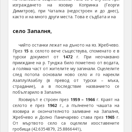
изграждането на язовир Копринка (Георги
Димитров), при Чаталка (недостроен и до днес),
както и на много други места. Това е съдбата и на
село Запалня,
чийто останки лежат на дъното на яз. Жребчево.
През
15
в. селото вече съществува, споменато е в
турски документ от
1472
г. При неочаквано
прииждане на р. Тунджа било пометено от водата,
а голяма част от жителите му загинали. Оцелелите
след потопа основали ново село и го нарекли
Азаплу/Азаблу (в превод от турски – мъка,
страдание), а в последствие названието се
побългарило в Запалня.
Язовирът е строен през
1959 – 1966
г. Краят на
селото е през
1962
г., а пълненето чашата на
язовира и окончателното заливане на Запалня,
Жребчево и Долно Паничарево става през
1965
г.
От мъртвото село са оцелели изоставените
гробища (42.6354879, 25.8866441),