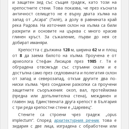
и защитен зид със същия градеж, като този на
крепостните стени. Това показва, че през късната
античност селището не е върху двата хълма на
запад от „Асара” (Тилè), а долу в равнината край
река Радова. На източния склон на хълма са били
разкрити и основите на църква с много красив
глинен кръст. За съжаление, първи до нея се
добират иманяри.
Крепостта с дължина
128
м, ширина
62
м и площ
от
8
да заема билото на хълма. Проучена е от
археолога Стефан Лисицов през
1985
г. Тя е
обградена отвсякъде със стръмни скали и е
достъпна само през седловината и полегатия склон
от запад и северозапад, откъм другите два по-
ниски хълма. Чрез сондажни разкопки са проучени
защитните съоръжения: окоп, вал, протейхизма
(предна или допълнителна стена), междинен и
главен зид. Единствената друга крепост в България
с три реда крепостни стени е „Царевец“.
Стените са строени чрез градеж „opus
implectum“. Според
архитектурния речник
това е
зидария с две лица, изградена с обработени или