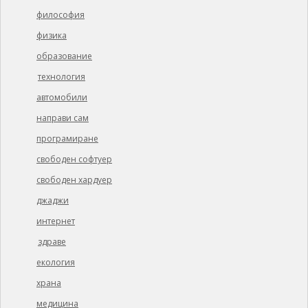
философия
физика
образование
технология
автомобили
направи сам
програмиране
свободен софтуер
свободен хардуер
джаджи
интернет
здраве
екология
храна
медицина