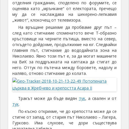
отделния гражданин, споделено по форумите, се
оценява като „мрънкане“ от електората, пречещо
му да се наслаждава на шекерено-лепкавия
„живот“, клокочещ от телевизора.
На връщане решихме да пробваме друг път –
след като стигнахме споменатото вече Т-образно
кръстовище на черните пътища, вместо на север,
откъдето дойдохме, продължихме на юг. Следвайки
главния път, стигнахме до вододайната зона на
Николаево. Явно този път е, за да могат машините
на ВиК за поддръжката на каптажа да стигат до
него. Оттук по пътечка между боровете, надолу и
наляво, отново стигнахме до колата.
Тракът може да бъде видян
тук
, а свален и от
тук
.
По-късно открихме, че до крепостта може да се
стигне от запад, от стария път Николаево – Лагера,
Гурково. Има слухове, че дори съществува
указателна табелка.