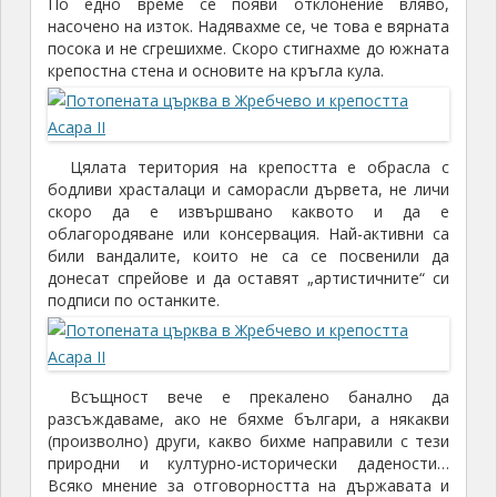
По едно време се появи отклонение вляво,
насочено на изток. Надявахме се, че това е вярната
посока и не сгрешихме. Скоро стигнахме до южната
крепостна стена и основите на кръгла кула.
Цялата територия на крепостта е обрасла с
бодливи храсталаци и саморасли дървета, не личи
скоро да е извършвано каквото и да е
облагородяване или консервация. Най-активни са
били вандалите, които не са се посвенили да
донесат спрейове и да оставят „артистичните“ си
подписи по останките.
Всъщност вече е прекалено банално да
разсъждаваме, ако не бяхме българи, а някакви
(произволно) други, какво бихме направили с тези
природни и културно-исторически дадености…
Всяко мнение за отговорността на държавата и