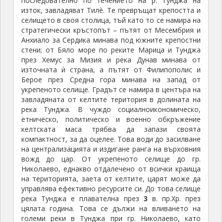
последователно по течението на р. Тунджа на
изток, завладяват Тилè. Те превръщат крепостта и
селището в своя столица, тъй като то се намира на
стратегически кръстопът – пътят от Месембрия и
Анхиало за Сердика минава под южните крепостни
стени; от Бяло море по реките Марица и Тунджа
през Хемус за Мизия и река Дунав минава от
източната ѝ страна, а пътят от Филипополис и
Берое през Средна гора минава на запад от
укрепеното селище. Градът се намира в центъра на
завладяната от келтите територия в долината на
река Тунджа. В чуждо социалноикономическо,
етническо, политическо и военно обкръжение
келтската маса трябва да запази своята
компактност, за да оцелее. Това води до засилване
на централизацията и издигане ранга на върховния
вожд до цар. От укрепеното селище до гр.
Николаево, еднакво отдалечено от всички краища
на територията, заета от келтите, царят може да
управлява ефективно ресурсите си. До това селище
река Тунджа е плавателна през
3
в. пр.Хр. през
цялата година. Това се дължи на вливането на
големи реки в Тунджа при гр. Николаево, като