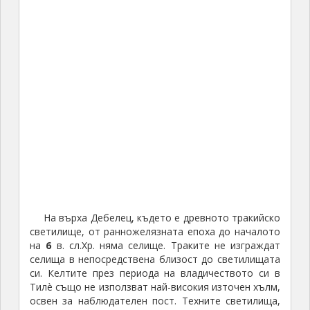
На върха Дебелец, където е древното тракийско
светилище, от ранножелязната епоха до началото
на
6
в. сл.Хр. няма селище. Траките не изграждат
селища в непосредствена близост до светилищата
си. Келтите през периода на владичеството си в
Тилè също не използват най-високия източен хълм,
освен за наблюдателен пост. Техните светилища,