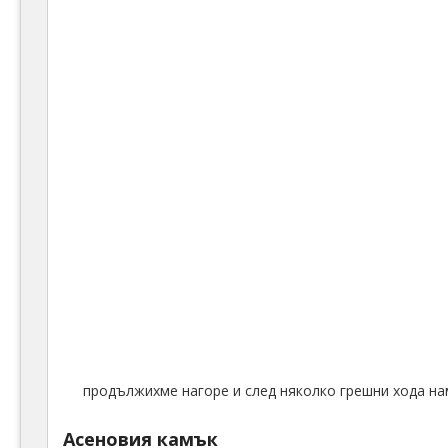
продължихме нагоре и след няколко грешни хода н
Асеновия камък