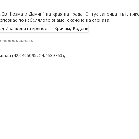
„Св. Козма и Дамян“ на края на града. Оттук започва път, няк
зпознае по избелялото знаме, окачено на стената.
ванковата крепост
ала (42.0405095, 24.4639763),