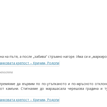
а на пътя, а после „забива“ стръмно нагоре. Има си и „маркиро
репостта
стремяхме да вървим по по-утъпканото и по-мръсното отклон
от камъни. Стигнахме до марашасала черешова градина и т