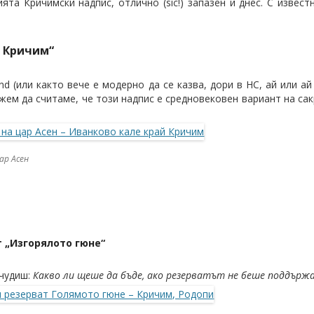
ята Кричимски надпис, отлично (sic!) запазен и днес. С извес
е Кричим“
nd (или както вече е модерно да се казва, дори в НС, ай или ай 
жем да считаме, че този надпис е средновековен вариант на са
ар Асен
 „Изгорялото гюне“
 чудиш:
Какво ли щеше да бъде, ако резерватът не беше поддържа