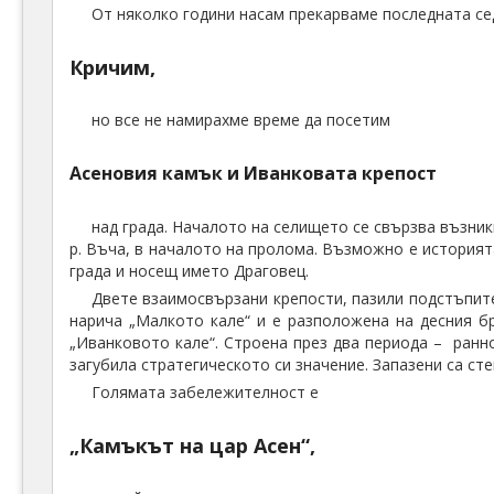
От няколко години насам прекарваме последната се
Кричим,
но все не намирахме време да посетим
Асеновия камък и Иванковата крепост
над града. Началото на селището се свързва възник
р. Въча, в началото на пролома. Възможно е историят
града и носещ името Драговец.
Двете взаимосвързани крепости, пазили подстъпите
нарича „Малкото кале“ и е разположена на десния бр
„Иванковото кале“. Строена през два периода – ранно
загубила стратегическото си значение. Запазени са сте
Голямата забележителност е
„Камъкът на цар Асен“,