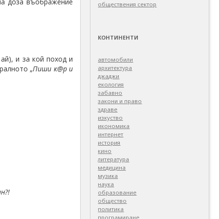
тна доза въображение
обществения сектор
КОНТИНЕНТИ
ай), и за кой поход и
автомобили
кралното „
Пиши к@р и
архитектура
джаджи
екология
забавно
закони и право
здраве
изкуство
икономика
интернет
история
кино
литература
медицина
музика
наука
н?!
образование
общество
политика
програмиране