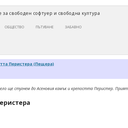
 за свободен софтуер и свободна култура
Skip
ОБЩЕСТВО
ПЪТУВАНЕ
ЗАБАВНО
to
content
ЗАКОНИ И ПРАВО
ИКОНОМИКА
ИСТОРИЯ
стта Перистера (Пещера)
ПОЛИТИКА
ЦИФРОВИ ПРАВА
ело ще стугнем до Асеновия камък и крепостта Перистер. Прият
Перистера