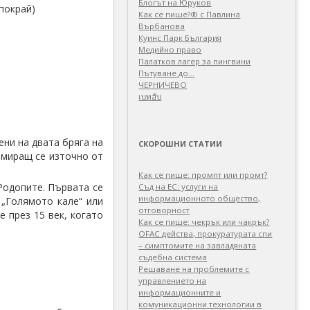
Блогът на Юруков
покрай)
Как се пише?® с Павлина
Върбанова
Куинс Парк България
Медийно право
Палатков лагер зa пингвини
Пътуване до…
ЧЕРНИЧЕВО
เบทฮับ
ени на двата бряга на
СКОРОШНИ СТАТИИ
намиращ се източно от
Как се пише: промпт или промт?
Родопите. Първата се
Съд на ЕС: услуги на
информационното общество,
 „Голямото кале“ или
отговорност
е през 15 век, когато
Как се пише: чекрък или чакрък?
OFAC действа, прокуратурата спи
– симптомите на завладяната
съдебна система
Решаване на проблемите с
управлението на
информационните и
комуникационни технологии в