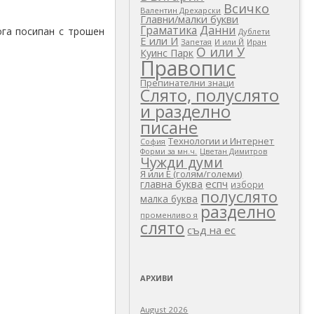
Всичко
Валентин Дрехарски
Главни/малки букви
Граматика
Данни
ога посипан с трошен
Дублети
Е или И
Запетая
И или Й
Иран
О или У
Куинс Парк
Правопис
Препинателни знаци
Слято, полуслято
и разделно
писане
Технологии и Интернет
София
Цветан Димитров
Форми за мн.ч.
Чужди думи
Я или Е (голям/големи)
еспч
главна буква
избори
полуслято
малка буква
разделно
променливо я
слято
съд на ес
АРХИВИ
August 2026