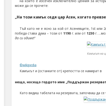
на който е изсечен изключително ценния за истори
може да се прочете:
„На този камък седя цар Асен, когато превз
Тъй като не е ясно за кой от Асеневците, 1st или 2
победа става дума – този от
1190
г. или от
1230
г. …мо
да си одиме
!“
Камъкът на ц
©wikipedia
Камъкът и (останките от) крепостта се намират в
нещо, носещо гордото име „Поддържан резерват
Като видиш табелата на резервата, започваш да се