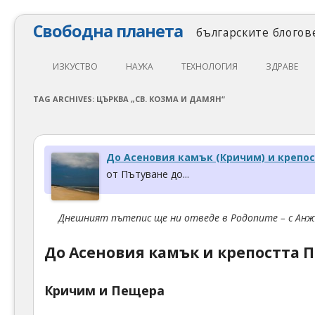
Свободна планета
българските блогове
ИЗКУСТВО
НАУКА
ТЕХНОЛОГИЯ
ЗДРАВЕ
ЛИТЕРАТУРА
МАТЕМАТИКА
АВТОМОБИЛИ
ЕКОЛОГИЯ
TAG ARCHIVES:
ЦЪРКВА „СВ. КОЗМА И ДАМЯН“
АРХИТЕКТУРА
ПСИХОЛОГИЯ
НАПРАВИ САМ
ХРАНА
ТЕАТЪР
ФИЛОСОФИЯ
ПРОГРАМИРАНЕ
МЕДИЦИНА
До Асеновия камък (Кричим) и крепо
КИНО
ФИЗИКА
СВОБОДЕН СОФТУЕР
СПОРТ
от Пътуване до...
МУЗИКА
ОБРАЗОВАНИЕ
СВОБОДЕН ХАРДУЕР
Днешният пътепис ще ни отведе в Родопите – с Анж
ФОТОГРАФИЯ
ДЖАДЖИ
ИНТЕРНЕТ
До Асеновия камък и крепостта 
Кричим и Пещера