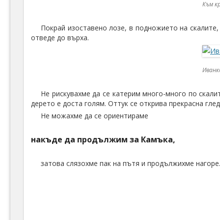
Към к
Покрай изоставено лозе, в подножието на скалите, 
отведе до върха.
Иванк
Не рискувахме да се катерим много-много по скали
дерето е доста голям. Оттук се открива прекрасна гле
Не можахме да се ориентираме
накъде да продължим за Камъка,
затова слязохме пак на пътя и продължихме нагоре.