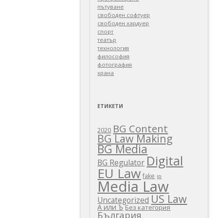
пътуване
свободен софтуер
свободен хардуер
спорт
театър
технология
философия
фотография
храна
ЕТИКЕТИ
BG Content
2020
BG Law Making
BG Media
Digital
BG Regulator
EU Law
fake
ip
Media Law
US Law
Uncategorized
А или Ъ
Без категория
България