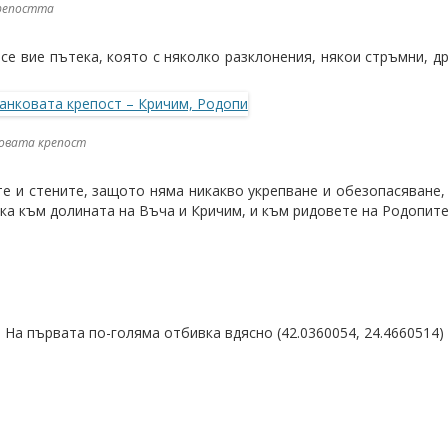
репостта
се вие пътека, която с няколко разклонения, някои стръмни, др
овата крепост
те и стените, защото няма никакво укрепване и обезопасяване, 
дка към долината на Въча и Кричим, и към ридовете на Родопите
 На първата по-голяма отбивка вдясно (42.0360054, 24.4660514)