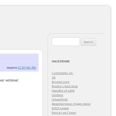
Search
for:
НАСЕЛЕНИЕ
лиценз
CC BY-NC-ND
Comments on:
2A
но четене:
Arcane Lore
Bozho's tech blog
Handful of Light
Lindeas
UrbanStyle
Архитектурно студио Архе
БЛОГодаря
Блогът на Гонзо