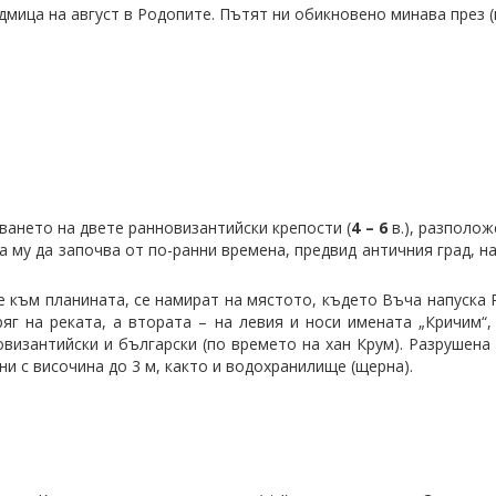
дмица на август в Родопите. Пътят ни обикновено минава през (
ването на двете ранновизантийски крепости (
4 – 6
в.), разполож
а му да започва от по-ранни времена, предвид античния град, 
 към планината, се намират на мястото, където Въча напуска 
яг на реката, а втората – на левия и носи имената „Кричим“,
византийски и български (по времето на хан Крум). Разрушена 
ни с височина до 3 м, както и водохранилище (щерна).