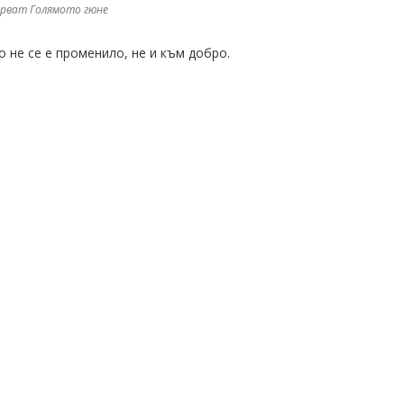
ерват Голямото гюне
о не се е променило, не и към добро.