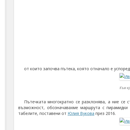
от които започва пътека, която отначало е успоредн
Към к
Пътечката многократно се разклонява, а ние се 
възможност, обозначавахме маршрута с пирамидки 
табелите, поставени от
Юлия Вукова
през 2016.