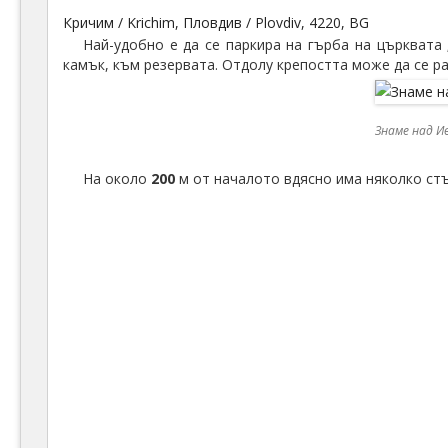
Кричим / Krichim, Пловдив / Plovdiv, 4220, BG
Най-удобно е да се паркира на гърба на църквата 
камък, към резервата. Отдолу крепостта може да се ра
Знаме над И
На около
200
м от началото вдясно има няколко стъп