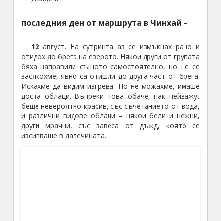
последния ден от маршрута в Чинхай –
12
август. На сутринта аз се измъкнах рано и
отидох до брега на езерото. Някои други от групата
бяха направили същото самостоятелно, но не се
засякохме, явно са отишли до друга част от брега.
Искахме да видим изгрева. Но не можахме, имаше
доста облаци. Въпреки това обаче, пак пейзажyt
беше невероятно красив, със съчетанието от вода,
и различни видове облаци – някои бели и нежни,
други мрачни, със завеса от дъжд, която се
изсипваше в далечината.