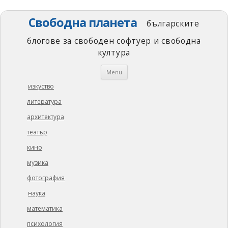
Свободна планета
българските
блогове за свободен софтуер и свободна
култура
Skip
Menu
to
content
изкуство
литература
архитектура
театър
кино
музика
фотография
наука
математика
психология