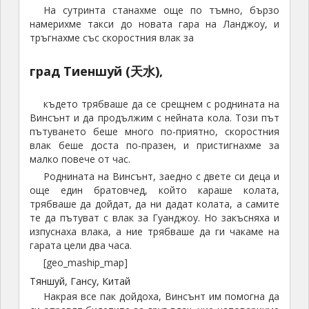
Чънду. Но не бързахме, искахме преди Чънду, по
пътя, да посетим и още някоя забележителност. И
избрахме старинния комплекс Джаохуа.
Джаохуа
е най-добре запазения старинен комплекс,
представящ Съчуан от епохата на Трите царства (
3
век). Векове наред е бил административен център,
а също така и център за държавни изпити на
ученици, стремящи се към високи политически
позиции.
Ние с Винсънт имахме достатъчно време да
обиколим комплекса подробно и да се запознаем с
неговите забележителности, представящи
различни страни от живота в древния Китай.