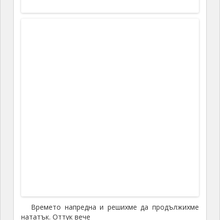
Китай
След Тибет, цял Китай е на ваше
разположение