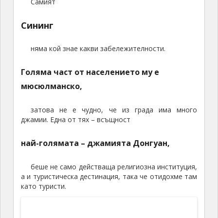
Излязохме от Тиеншуй и тръгнахме по
магистралата на юг – югозапад, после на югоизток
и изток. Скоро излязохме от провинция Гансу и
навлязохме в провинция Шаанси. Там се отделихме
от магистралата и след около
20
-ина километра
стигнахме до един етно-комплекс със старинни
сгради. Това беше
Вухоу – древен град
(сега реставриран и обновен), в който се е родил
и живял един мъдър политик от
3
век – Джу Гъ
Лянг. По онова време Китай е бил разделен на три
съперничещи си империи, и това място – Вухоу, е
било на границата (тоест фронта) между северната
империя Вей и югозападната Шу Хан. И именно
благодарение на Джу Гъ Лянг югозападната
империя със столица Чънду, временно успява да
отблъсне агресията на северната империя Вей.
Беше горещ следобед (тук бяхме само на около
600
м височина), и ние с Винсънт използвахме