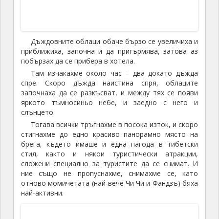
туристи. И понеже аз изобщо не си падам по
„масов организиран туризъм“, решихме да се
отдалечим и да навлезем по-навътре в пустинята.
И наистина, основната маса туристи се „блъскаха“
само край входа, където бяха и основните
атракции – камили, бъгита, пясъчни шейни и други
подобни. Но няколко стотин метра по-навътре
беше празно, пусто, само дюни, в далечината синьо
– зелени планини, в другата посока синевата на
езерото Чинхай, а над нас – ярко слънце с
тъмносиньо небе и бели облаци. И само тишина и
лек вятър – това вече беше истинската част от
пустинята.
Дотам отидохме само аз, Фандзъ (която полудя
да се снима отново и отново), а след това и
Винсънт и Ма Лонг.