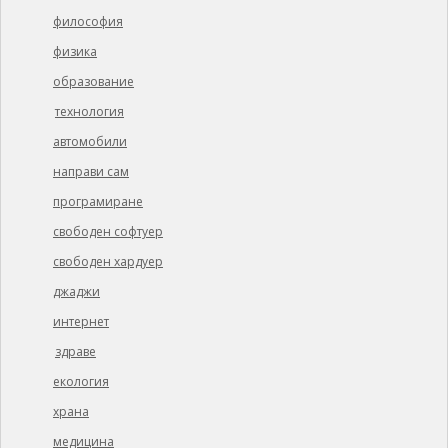
философия
физика
образование
технология
автомобили
направи сам
програмиране
свободен софтуер
свободен хардуер
джаджи
интернет
здраве
екология
храна
медицина