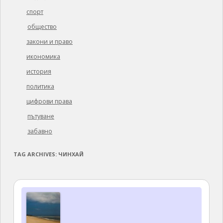
спорт
общество
закони и право
икономика
история
политика
цифрови права
пътуване
забавно
TAG ARCHIVES:
ЧИНХАЙ