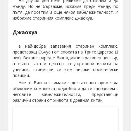
Моят Китай – част втора
8 September 2018
континент:
пътуване
етикети:
Вухоу
,
джамията Донгуан
,
Джаохуа
,
Джаохуа.Гуанюан
,
езеро
,
Залив Златни пясъци
,
Източен
Тибет
,
Китай
,
Красен Желязков
,
Сининг
,
Съчуан
,
Тибет (Китай)
,
Тиеншуй
,
Ханджонг
,
Чинхай
,
兰州
,
天水.Ланджоу
,
广元
,
金沙湾
лиценз:
CC BY-NC-ND
Източен Тибет (3): От Амне Мачин до
Чинхай
от Пътуване до...
лиценз
CC BY-NC-ND
Продължваме пътуването из Източен Тибет в
Китай с Красен,. Започнхме с
резервата Дзиуджайгоу
, продължихме
в посока Голог
, а днес ще минем край