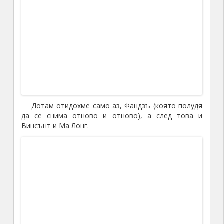
Поразгледахме, след това обядвахме вкусни
люти местни деликатеси, и продължихме да
обикаляме. Из центъра е пълно с магазини за
местни хранителни продукти – подправки, чайове,
билки, сушено яково месо и други подобни. Така че
поради липса на други, чисто туристически