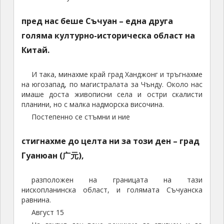
Още пътеписи от близки места:
Пътуване до Тибет, Китай (2)
Източен Тибет (2): От Сонгпан до Голог
Източен Тибет (1): От Сининг до Дзюджайгоу
Източен Тибет (3): От Амне Мачин до Чинхай
Пътуване до Тибет, Китай (1)
Чуанди Динг – на планина в Южен Китай (1):
Изкачване
Чуанди Динг – на планина в Южен Китай (2):
Слизане
Харбин: борш, лед и лигър
Да се родиш в Китай
Бале в Китай
Бях в Китай (2): Още за Пекин