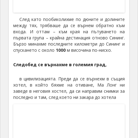
На сутринта станахме още по тъмно, бързо
намерихме такси до новата гара на Ланджоу, и
тръгнахме със скоростния влак за
град Тиеншуй (天水),
където трябваше да се срещнем с роднината на
Винсънт и да продължим с нейната кола. Този път
пътуването беше много по-приятно, скоростния
влак беше доста по-празен, и пристигнахме за
малко повече от час.
Роднината на Винсънт, заедно с двете си деца и
още един братовчед, който караше колата,
трябваше да дойдат, да ни дадат колата, а самите
те да пътуват с влак за Гуанджоу. Но закъсняха и
изпуснаха влака, а ние трябваше да ги чакаме на
гарата цели два часа.
[geo_maship_map]
Тяншуй, Гансу, Китай
Накрая все пак дойдоха, Винсънт им помогна да
си оправят билетите за друг влак, ние натоварихме