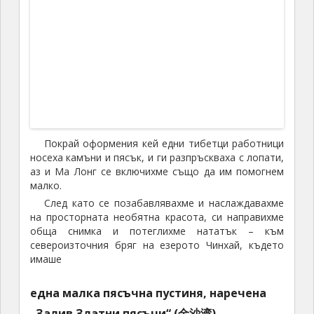
Първото нещо, което трябваше да направим,
беше да отворим всички палатки, с които бяхме на
къмпинг на Ниенбо Юрце, и които няколко дни
стояха мокри, увити в един от външните пластове
на една от тях. Разстлахме ги където намерим, из
цялата стая, и ги оставихме да съхнат.
Този ден беше последния за първата
група,