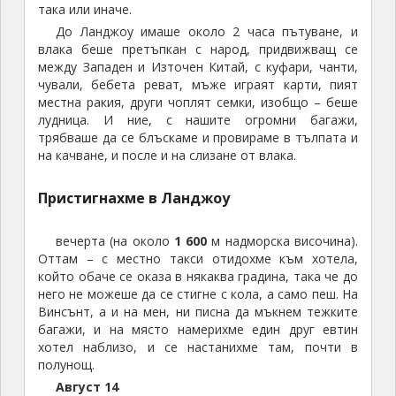
пред нас беше Съчуан – една друга
голяма културно-историческа област на
Китай.
И така, минахме край град Ханджонг и тръгнахме
на югозапад, по магистралата за Чънду. Около нас
имаше доста живописни села и остри скалисти
планини, но с малка надморска височина.
Постепенно се стъмни и ние
стигнахме до целта ни за този ден – град
Гуанюан (广元),
разположен на границата на тази
нископланинска област, и голямата Съчуанска
равнина.
Август 15
На другия ден вече решихме да стигнем и до