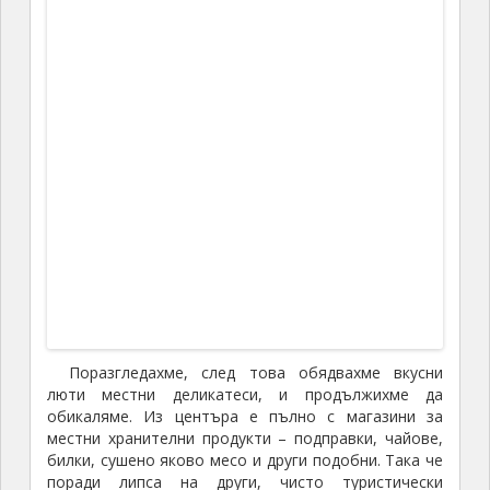
времето да се разходим и разгледаме комплекса
Вухоу. Винсънт беше любител на култура и
история, и обръщаше внимание на всяка сграда,
архитектурен елемент и реликва. Покрай него – и аз
също.