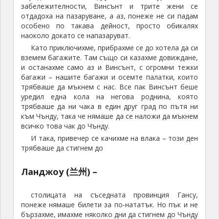
Времето напредна и решихме да продължихме
нататък. Оттук вече