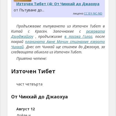
Източен Тибет (4): От Чинхай до Джаохуа
от Пътуване до...
лиценз
CC BY-NC-ND
Продължваме пътуването из Източен Тибет в
Китай с Красен. Започнaхме с
резервата
Дзиуджайгоу
, продължихме
в посока Голог
, после
покрай
планината Амне Мачин стигнахме езерото
Чинхай
. Днес от Чинхай ще стигнем до Джаохуа, за
следващата обикола из Източен Тибет.
Приятно четене:
Източен Тибет
част четвърта
От Чинхай до Джаохуа
Август 12
Дойде и