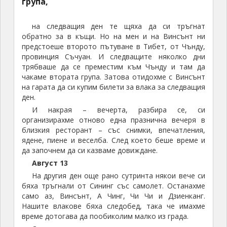
Затова използвахме времето между Сининг и
Чънду, между двете пътувания в Тибет, по-скоро за
да се „потопим“ в историята и културата на района.
И така, по пътя към Чънду
решихме да посетим Ханджонг –
място, свързано с историята на Трите царства в
Китай, разиграла се през
3
век.