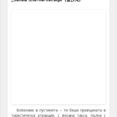
на следващия ден те щяха да си тръгнат
обратно за в къщи. Но на мен и на Винсънт ни
предстоеше второто пътуване в Тибет, от Чънду,
провинция Съчуан. И следващите няколко дни
трябваше да се преместим към Чънду и там да
чакаме втората група. Затова отидохме с Винсънт
на гарата да си купим билети за влака за следващия
ден.
И накрая – вечерта, разбира се, си
организирахме отново една празнична вечеря в
близкия ресторант – със снимки, впечатления,
ядене, пиене и веселба. След което беше време и
да започнем да си казваме довиждане.
Август 13
На другия ден още рано сутринта някои вече си
бяха тръгнали от Сининг със самолет. Останахме
само аз, Винсънт, А Чинг, Чи Чи и Дзиенканг.
Нашите влакове бяха следобед, така че имахме
време дотогава да пообиколим малко из града.
Самият