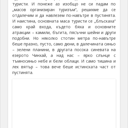
Сининг
няма кой знае какви забележителности.
Голяма част от населението му е
мюсюлманско,
затова не е чудно, че из града има много
джамии. Една от тях – всъщност
най-голямата – джамията Донгуан,
беше не само действаща религиозна институция,
а и туристическа дестинация, така че отидохме там
като туристи.