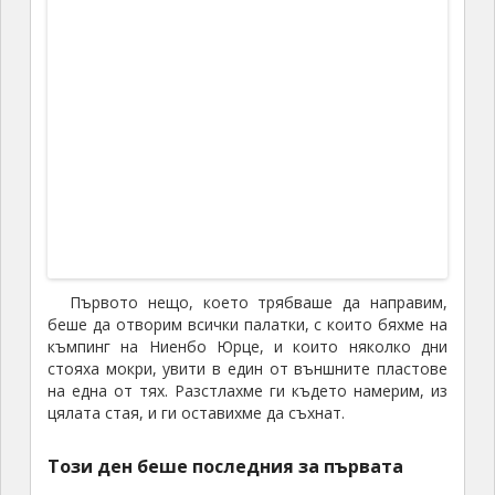
целия багаж в колата и първо отидохме да
обядваме из един от крайните квартали. Вече
бяхме с кола, имахме много време, и можехме да
отидем където си поискаме, и когато си поискаме.
Тук вече бяхме в доста по-ниски места, източно
от Тибетското плато.
Тиеншуй е на около 1 100 м височина,
и пътя, който ни предстоеше, не се изкачваше
до високи планини. Все пак през цялото време
преминавахме през планини, но ниски, на височина
колкото нашите Родопи, покрити обаче с
широколистни гори.