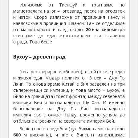
Накрая следобяд вече беше време да
продължим. Този ден вече трябваше да стигнем до
Чънду
Пристигнахме там вечерта, по тъмно, и се
настанихме в един хостел в северната част на
центъра на града. Направихме си и кратка разходка
из района, посетихме и хостела, където нощувахме
миналата година, и се прибрахме да спим.
Очаквайте продължението
Автор: Красен Желязков
Снимки: авторът
Ето къде можете да пренощувате из Тибет
: