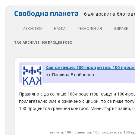
Свободна планета
българските блогове
ИЗКУСТВО
НАУКА
ТЕХНОЛОГИЯ
ЗДРАВЕ
ЛИТЕРАТУРА
МАТЕМАТИКА
АВТОМОБИЛИ
ЕКОЛОГИЯ
TAG ARCHIVES:
100-ПРОЦЕНТОВО
АРХИТЕКТУРА
ПСИХОЛОГИЯ
НАПРАВИ САМ
ХРАНА
ТЕАТЪР
ФИЛОСОФИЯ
ПРОГРАМИРАНЕ
МЕДИЦИНА
Как се пише: 100-процентов, 100 проц
КИНО
ФИЗИКА
СВОБОДЕН СОФТУЕР
СПОРТ
от Павлина Върбанова
МУЗИКА
ОБРАЗОВАНИЕ
СВОБОДЕН ХАРДУЕР
Правилно е да се пише 100-процентов, също и 100-про
ФОТОГРАФИЯ
ДЖАДЖИ
прилагателно име е означено с цифри, то се пише полус
ИНТЕРНЕТ
100-процентов граничен контрол. Министърът заяви, 
етикети:
100-процентов
,
100-процентова
,
100-п