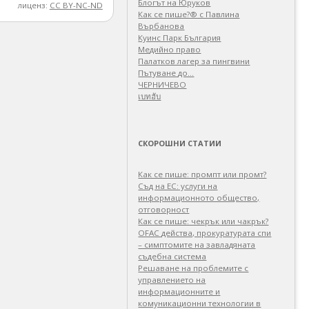
Блогът на Юруков
лиценз:
CC BY-NC-ND
Как се пише?® с Павлина
Върбанова
Куинс Парк България
Медийно право
Палатков лагер зa пингвини
Пътуване до…
ЧЕРНИЧЕВО
เบทฮับ
СКОРОШНИ СТАТИИ
Как се пише: промпт или промт?
Съд на ЕС: услуги на
информационното общество,
отговорност
Как се пише: чекрък или чакрък?
OFAC действа, прокуратурата спи
– симптомите на завладяната
съдебна система
Решаване на проблемите с
управлението на
информационните и
комуникационни технологии в