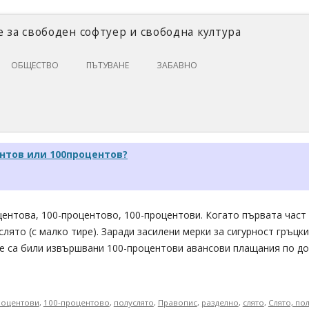
 за свободен софтуер и свободна култура
Skip
ОБЩЕСТВО
ПЪТУВАНЕ
ЗАБАВНО
to
content
ЗАКОНИ И ПРАВО
ИКОНОМИКА
ИСТОРИЯ
ентов или 100процентов?
ПОЛИТИКА
ЦИФРОВИ ПРАВА
центова, 100-процентово, 100-процентови. Когато първата част
лято (с малко тире). Заради засилени мерки за сигурност гръцк
че са били извършвани 100-процентови авансови плащания по до
роцентови
,
100-процентово
,
полуслято
,
Правопис
,
разделно
,
слято
,
Слято, по