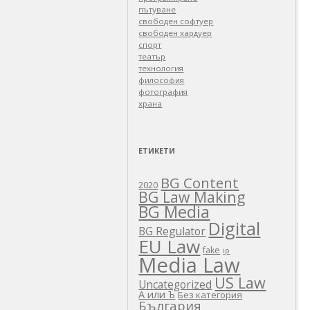
пътуване
свободен софтуер
свободен хардуер
спорт
театър
технология
философия
фотография
храна
ЕТИКЕТИ
BG Content
2020
BG Law Making
BG Media
Digital
BG Regulator
EU Law
fake
ip
Media Law
US Law
Uncategorized
А или Ъ
Без категория
България