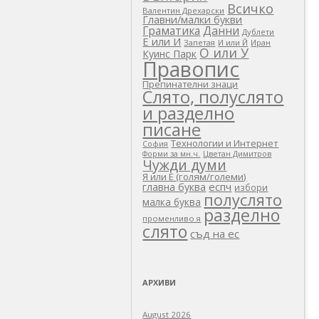
Всичко
Валентин Дрехарски
Главни/малки букви
Граматика
Данни
Дублети
Е или И
Запетая
И или Й
Иран
О или У
Куинс Парк
Правопис
Препинателни знаци
Слято, полуслято
и разделно
писане
Технологии и Интернет
София
Цветан Димитров
Форми за мн.ч.
Чужди думи
Я или Е (голям/големи)
еспч
главна буква
избори
полуслято
малка буква
разделно
променливо я
слято
съд на ес
АРХИВИ
August 2026