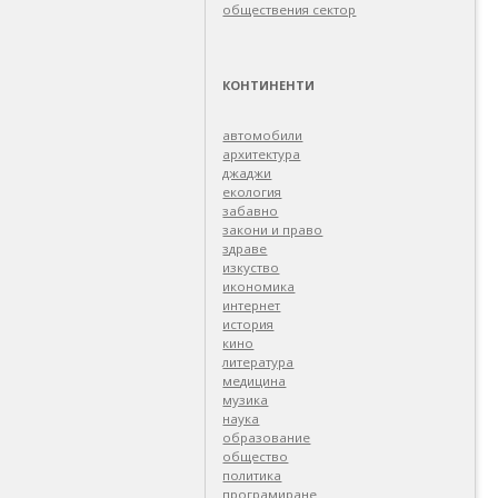
обществения сектор
КОНТИНЕНТИ
автомобили
архитектура
джаджи
екология
забавно
закони и право
здраве
изкуство
икономика
интернет
история
кино
литература
медицина
музика
наука
образование
общество
политика
програмиране