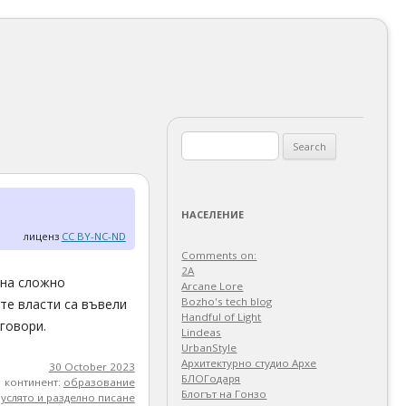
Search
for:
НАСЕЛЕНИЕ
лиценз
CC BY-NC-ND
Comments on:
2A
 на сложно
Arcane Lore
Bozho's tech blog
ите власти са въвели
Handful of Light
говори.
Lindeas
UrbanStyle
Архитектурно студио Архе
30 October 2023
БЛОГодаря
континент:
образование
Блогът на Гонзо
луслято и разделно писане