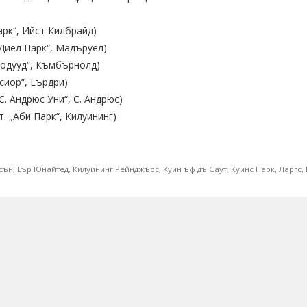
Парк“, Ийст Килбрайд)
 „Диел Парк“, Мадъруел)
Бродууд“, Къмбърнолд)
лсиор“, Еърдри)
„С. Андрюс Уни“, С. Андрюс)
т. „Аби Парк“, Килуининг)
сън
,
Еър Юнайтед
,
Килуининг Рейнджърс
,
Куин ъф дъ Саут
,
Куинс Парк
,
Ларгс
,