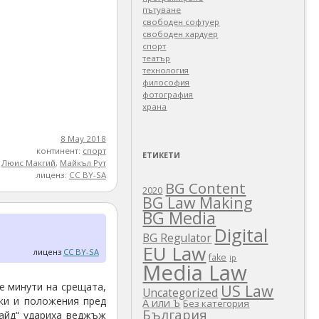
пътуване
свободен софтуер
свободен хардуер
спорт
театър
технология
философия
фотография
храна
8 May 2018
континент:
спорт
ЕТИКЕТИ
,
Люис Макгий
,
Майкъл Рут
лиценз:
CC BY-SA
BG Content
2020
BG Law Making
BG Media
Digital
BG Regulator
EU Law
лиценз
CC BY-SA
fake
ip
Media Law
те минути на срещата,
US Law
Uncategorized
аки и положения пред
А или Ъ
Без категория
България
лайд“ удариха веджъж