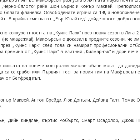
е „черно-бялото“ райе Шон Бърнс и Конър Маквей. Преподпис
о-бялата фланелка. Освободените играчи са 14!, а новопривече
айт. В крайна сметка от „Еър Юнайтед“ дойде много добро по
но конкурентността на „Куинс Парк“ през новия сезон в Лига 2.
(не младежка!). Макфърсън е доказал в предните сезони, че им
през „Куинс Парк“ след това си намират професионални отбо
а премина от „Куинс Парк“ в елитния „Килмарнък“ и дори вече 
 и липсата на повече контролни мачове обаче могат да довед
да са се сработили. Първият тест за новия тим на Макфърсън е
мач от Бетфред къп.
Конър Маквей, Антон Брейди, Люк Донъли, Дейвид Галт, Томас О
и.
н, Дийн Киндлан, Къртис Робъртс, Смарт Осадолор, Джош П