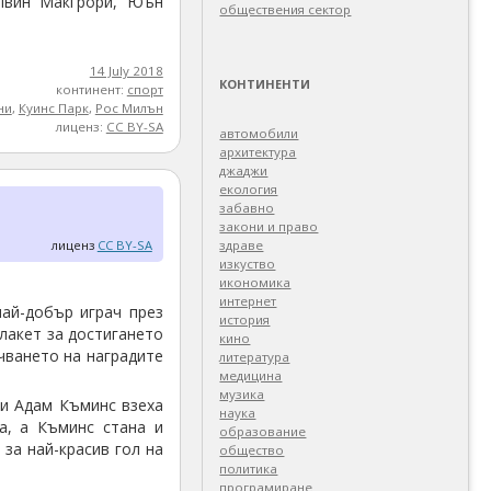
лвин Макгрори, Юън
обществения сектор
14 July 2018
КОНТИНЕНТИ
континент:
спорт
ни
,
Куинс Парк
,
Рос Милън
лиценз:
CC BY-SA
автомобили
архитектура
джаджи
екология
забавно
закони и право
лиценз
CC BY-SA
здраве
изкуство
икономика
интернет
ай-добър играч през
история
лакет за достигането
кино
ъчването на наградите
литература
медицина
музика
 и Адам Къминс взеха
наука
а, а Къминс стана и
образование
 за най-красив гол на
общество
политика
програмиране