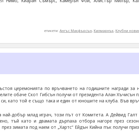
ел Нимо, Киаран Съмърс, Камерън Фой, Алистър Милър, Ка
етикети:
Ангъс Макфърсън
,
Килмарнък
,
Клубни нови
ъстоя церемонията по връчването на годишните награди за н
телите обаче Скот Гибсън получи от президента Алан Хъчисън п
а си, като той е също така и един от юношите на клуба. Във вр
а най-добър млад играч, този път от Комитета. А Дейвид Галт
жено, тъй като и двамата дърпаха отбора нагоре през сезон
 през зимата под наем от „Хартс“ Ейдън Кийна пък получи приз