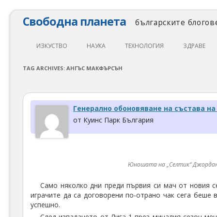
Свободна планета
българските блогове
ИЗКУСТВО
НАУКА
ТЕХНОЛОГИЯ
ЗДРАВЕ
ЛИТЕРАТУРА
МАТЕМАТИКА
АВТОМОБИЛИ
ЕКОЛОГИЯ
TAG ARCHIVES:
АНГЪС МАКФЪРСЪН
АРХИТЕКТУРА
ПСИХОЛОГИЯ
НАПРАВИ САМ
ХРАНА
ТЕАТЪР
ФИЛОСОФИЯ
ПРОГРАМИРАНЕ
МЕДИЦИНА
Генерално обоновяване на състава на 
КИНО
ФИЗИКА
СВОБОДЕН СОФТУЕР
СПОРТ
от Куинс Парк България
МУЗИКА
ОБРАЗОВАНИЕ
СВОБОДЕН ХАРДУЕР
ФОТОГРАФИЯ
ДЖАДЖИ
Юношата на „Селтик“ Джордан 
ИНТЕРНЕТ
Само няколко дни преди първия си мач от новия с
играчите да са договорени по-отрано чак сега беше
успешно.
След изпадането от Лига 1 през миналия сезон ме