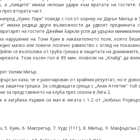
а, а „паяците“ имаха нелоши удари към вратата на гостите.
 през втората част.
напред „Куинс Парк“ поведе с гол от корнер на Дарън Милър в 
те“ имаха редица други възможности да удвоят преднината с
 вратарят на гостите Джейми Баркли успя да удържи минималния
 за нарушение на Тони Куин в наказателното поле, която беш
едно малко или повече логично равенство с оглед на показано
Дейли се възползва от груба грешка в защитата на домакините,
мрежата. Този късен гол в 89 мин. позволи на „Клайд“ да взе
арят Уилям Мюър.
ърсън каза, че е разочарован от крайния резултат, но е дово
на зашитна грешка. За следващата среща с „Анан Атлетик“ той 
е за представянето на клуба през сезона в Лига 2.
 и загубиха първия си мач в лигата с 1-2 от „Албиън Роувърс
, 5. Куин, 6. Макгрегър, 7. Уудс (111′), 8. Милър, 9. Макфърсън (77