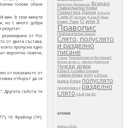
Всичко
 Всички голове обаче
Валентин Дрехарски
Главни/малки букви
Граматика
Данни
Дублети
Е или И
58 мин. В тези минути
Запетая
И или Й
Иран
О или У
Куинс Парк
и, но с много добри
Правопис
 резултат.
Препинателни знаци
е реализирана от Рос
Слято, полуслято
то от двата състава,
и разделно
 която пропусна едно
писане
мат вероятно повече,
Технологии и Интернет
София
Цветан Димитров
Форми за мн.ч.
Чужди думи
Я или Е (голям/големи)
лен от показаното от
еспч
главна буква
избори
очаква отборът да се
полуслято
малка буква
разделно
променливо я
слято
“. Другата събота те
съд на ес
АРХИВИ
′), 10. Фрейзър (74′),
August 2026