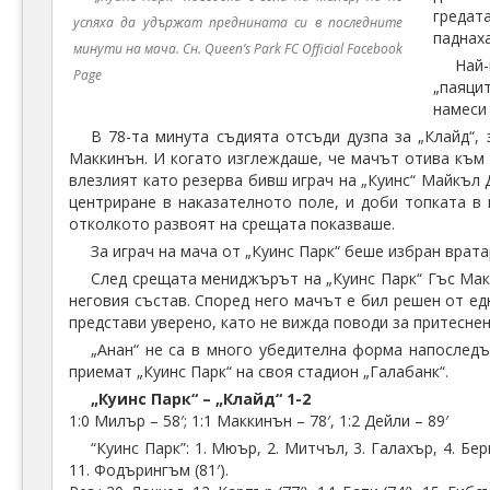
гредат
успяха да удържат преднината си в последните
паднаха
минути на мача. Сн. Queen’s Park FC Official Facebook
Най-
Page
„паяци
намеси
В 78-та минута съдията отсъди дузпа за „Клайд“,
Маккинън. И когато изглеждаше, че мачът отива към 
влезлият като резерва бивш играч на „Куинс“ Майкъл 
центриране в наказателното поле, и доби топката в 
отколкото развоят на срещата показваше.
За играч на мача от „Куинс Парк“ беше избран врат
След срещата мениджърът на „Куинс Парк“ Гъс Макф
неговия състав. Според него мачът е бил решен от ед
представи уверено, като не вижда поводи за притеснени
„Анан“ не са в много убедителна форма напоследък
приемат „Куинс Парк“ на своя стадион „Галабанк“.
„Куинс Парк“ – „Клайд“ 1-2
1:0 Милър – 58′; 1:1 Маккинън – 78′, 1:2 Дейли – 89′
“Куинс Парк”: 1. Мюър, 2. Митчъл, 3. Галахър, 4. Бери
11. Фодърингъм (81′).