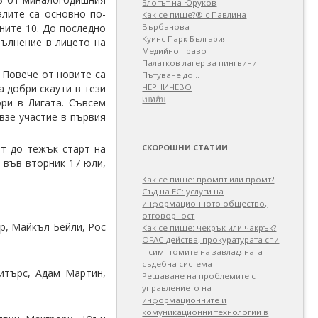
Блогът на Юруков
алите са основно по-
Как се пише?® с Павлина
ните 10. До последно
Върбанова
Куинс Парк България
пълнение в лицето на
Медийно право
Палатков лагер зa пингвини
 Повече от новите са
Пътуване до…
а добри скаути в тези
ЧЕРНИЧЕВО
เบทฮับ
ри в Лигата. Съвсем
взе участие в първия
ат до тежък старт на
СКОРОШНИ СТАТИИ
 във вторник 17 юли,
Как се пише: промпт или промт?
Съд на ЕС: услуги на
информационното общество,
отговорност
р, Майкъл Бейли, Рос
Как се пише: чекрък или чакрък?
OFAC действа, прокуратурата спи
– симптомите на завладяната
съдебна система
итърс, Адам Мартин,
Решаване на проблемите с
управлението на
информационните и
комуникационни технологии в