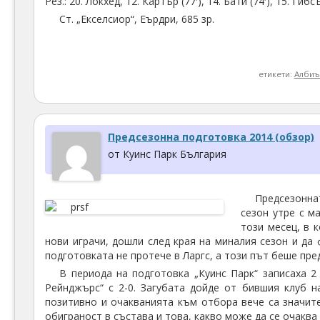
Рез.: 20. Локхед, 12. Картър (77′), 14. Бати (74′), 15. Ги
Ст. „Екселсиор“, Еърдри, 685 зр.
етикети:
Албиъ
Предсезонна подготовка 2014 (обзор)
от Куинс Парк България
Предсезонна
сезон утре с м
този месец, в 
нови играчи, дошли след края на миналия сезон и да
подготовката не протече в Ларгс, а този път беше пр
В периода на подготовка „Куинс Парк“ записаха 2 
Рейнджърс“ с 2-0. Загубата дойде от бившия клуб н
позитивно и очакванията към отбора вече са значит
обиграност в състава и това, какво може да се очакв