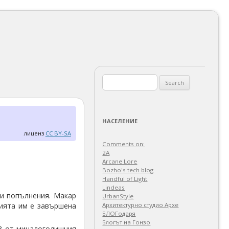
Search
for:
НАСЕЛЕНИЕ
лиценз
CC BY-SA
Comments on:
2A
Arcane Lore
Bozho's tech blog
Handful of Light
Lindeas
си попълнения. Макар
UrbanStyle
цията им е завършена
Архитектурно студио Архе
БЛОГодаря
Блогът на Гонзо
/3 от миналогодишния