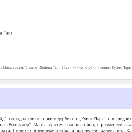
д Галт
ъс Макфърсън
,
Глазгоу
,
Дейвид Галт
,
Ейдън Кийна
,
Клубни новини
,
Куинс Парк
йд“ открадна трите точки в дербито с „Куинс Парк“ в последни
 на „Екселсиор“. Мачът протече равностойно, с разменени ат
врати. Първото полувреме завърши при нулево равенство. „К