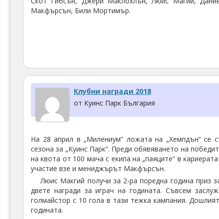
Скот Гибсън, Джери Маклохлън, Люис Магий, Дани
Макфърсън, Били Мортимър.
Клубни награди 2018
от Куинс Парк България
На 28 април в „Милениум“ ложата на „Хемпдън“ се с
сезона за „Куинс Парк“. Преди обявяването на победи
на квота от 100 мача с екипа на „паяците“ в кариерат
участие взе и мениджърът Макфърсън.
Люис Макгий получи за 2-ра поредна година приз з
двете награди за играч на годината. Съвсем заслу
голмайстор с 10 гола в тази тежка кампания. Дошлият
годината.