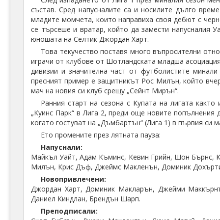
състав. Сред напусналите са и носилите дълго врем
младите момчета, които направиха своя дебют с черн
се търсеше и вратар, който да замести напусналия У
юношата на Селтик Джордан Харт.
Това текучество поставя много въпросителни относ
играчи от клубове от Шотландската младша асоциация 
дивизии и значителна част от футболистите минали 
пресният пример е защитникът Рос Милън, който вчер
мач на новия си клуб срещу „Сейнт Мирън“.
Ранния старт на сезона с Купата на лигата както
„Куинс Парк“ в Лига 2, преди още новите попълнения 
когато гостуват на „Дъмбартън“ (Лига 1) в първия си 
Ето промените през лятната пауза:
Напуснали:
Майкъл Уайт, Адам Къминс, Кевин Грийн, Шон Бърнс, 
Милън, Крис Дъф, Джеймс Макленън, Доминик Дохърт
Новопривлечени:
Джордан Харт, Доминик Макларън, Джейми Маккърнъ
Даниел Киндлан, Брендън Шарп.
Преподписали: