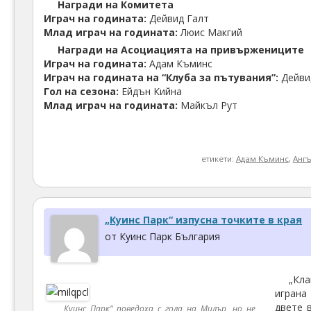
Награди на Комитета
Играч на годината:
Дейвид Галт
Млад играч на годината:
Люис Макгий
Награди на Асоциацията на привържениците
Играч на годината:
Адам Къминс
Играч на годината на “Клуба за пътувания”:
Дейви
Гол на сезона:
Ейдън Кийна
Млад играч на годината:
Майкъл Рут
етикети:
Адам Къминс
,
Анг
„Куинс Парк“ изпусна точките в края
от Куинс Парк България
„Кла
играна
двете 
„Куинс Парк“ поведоха с гола на Милър, но не