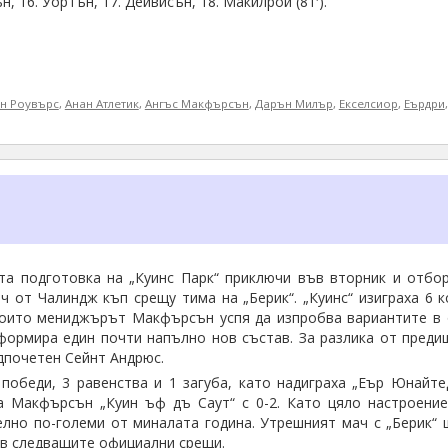
бсън, 16. Уортън, 17. Дейвисън, 18. Макилрой (81′).
н Роувърс
,
Анан Атлетик
,
Ангъс Макфърсън
,
Дарън Милър
,
Екселсиор
,
Еърдри
та подготовка на „Куинс Парк“ приключи във вторник и отбо
ач от Чалиндж къп срещу тима на „Берик“. „Куинс“ изиграха 6 
които мениджърът Макфърсън успя да изпробва вариантите в 
 формира един почти напълно нов състав. За разлика от преди
едпочетен Сейнт Андрюс.
победи, 3 равенства и 1 загуба, като надиграха „Еър Юнайтед
а Макфърсън „Куин ъф дъ Саут“ с 0-2. Като цяло настроение
елно по-големи от миналата година. Утрешният мач с „Берик“
а в следващите официални срещи.