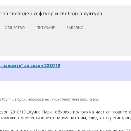
 за свободен софтуер и свободна култура
Skip
ОБЩЕСТВО
ПЪТУВАНЕ
ЗАБАВНО
to
content
ЗАКОНИ И ПРАВО
ИКОНОМИКА
ИСТОРИЯ
„паяците“ за сезон 2018/19
ПОЛИТИКА
ЦИФРОВИ ПРАВА
Харт ще брани вратата на „Куинс Парк“ през този сезон.
езон 2018/19 „Куинс Парк“ обявиха по-голяма част от новите 
 възможно оповестявенето на имената им, след като регистра
ниджърът Ангъс Макфърсън разпусна в лятната пауза почти 2