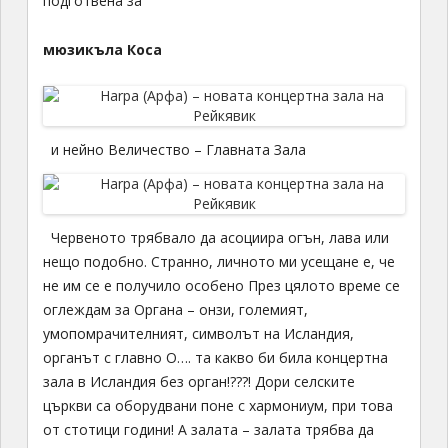
подготвена за
мюзикъла Коса
и нейно Величество – Главната Зала
Червеното трябвало да асоциира огън, лава или
нещо подобно. Странно, личното ми усещане е, че
не им се е получило особено През цялото време се
оглеждам за Органа – онзи, големият,
умопомрачителният, символът на Исландия,
органът с главно О…. та какво би била концертна
зала в Исландия без орган!???! Дори селските
църкви са оборудвани поне с хармониум, при това
от стотици години! А залата – залата трябва да