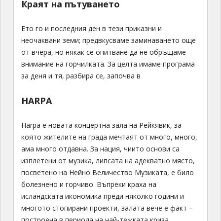
Краят на пътуването
Ето го и последния ден в тези приказни и
неочаквани земи; предвкусваме заминаването още
от вчера, но някак се опитване да не обръщаме
внимание на горчилката. За целта имаме програма
за деня и тя, разбира се, започва в
HARPA
Harpa е новата концертна зала на Рейкявик, за
която жителите на града мечтаят от много, много,
ама много отдавна. За нация, чиито основи са
изплетени от музика, липсата на адекватно място,
посветено на Нейно Величество Музиката, е било
болезнено и горчиво. Въпреки краха на
исландската икономика преди няколко години и
многото стопирани проекти, залата вече е факт –
построена в периода на най-тежката криза,