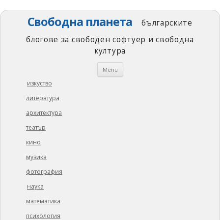
Свободна планета
българските
блогове за свободен софтуер и свободна
култура
Skip
Menu
to
content
изкуство
литература
архитектура
театър
кино
музика
фотография
наука
математика
психология