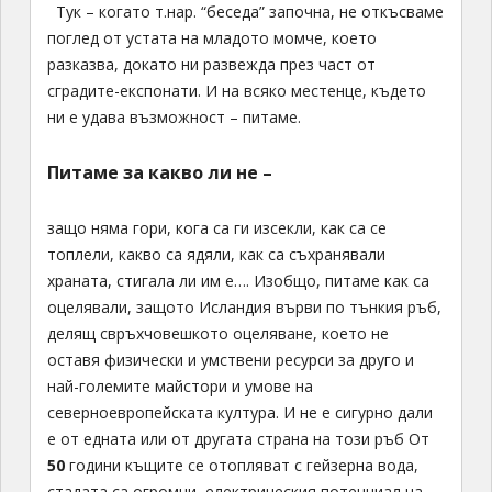
Тук – когато т.нар. “беседа” започна, не откъсваме
поглед от устата на младото момче, което
разказва, докато ни развежда през част от
сградите-експонати. И на всяко местенце, където
ни е удава възможност – питаме.
Питаме за какво ли не –
защо няма гори, кога са ги изсекли, как са се
топлели, какво са ядяли, как са съхранявали
храната, стигала ли им е…. Изобщо, питаме как са
оцелявали, защото Исландия върви по тънкия ръб,
делящ свръхчовешкото оцеляване, което не
оставя физически и умствени ресурси за друго и
най-големите майстори и умове на
северноевропейската култура. И не е сигурно дали
е от едната или от другата страна на този ръб От
50
години къщите се отопляват с гейзерна вода,
стадата са огромни, електрическия потенциал на