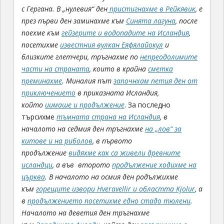
с Гергана. В „нулевия“ ден
пристигнахме в Рейкявик
, е
през първи ден заминахме към
Синята лагуна
, после
поехме към
гейзерите и водопадите на Исландия
,
посетихме
известния вулкан Еяфялайокул
и
близките глетчери, тръгнахме по
непреодолимите
части на страната
, които в крайна
сметка
преминахме
. Миналия път
започнхам петия ден от
приключението
в приказната Исландия,
който
иимаше и продължение
. За последно
търсихме
тъмната страна на Исландия
, в
началото на седмия ден тръгнахме
на „лов“ за
китове и на риболов
, в първото
продължение
видяхме как са живели древните
исландци
, а във второто
продължение ходихме на
църква
.
В началото на осмия ден родължихме
към
горещите извори Hveravellir и областта
Kjolur
, а
в
продължението посетихме едно стадо тюлени
.
Началото на деветия ден тръгнахме