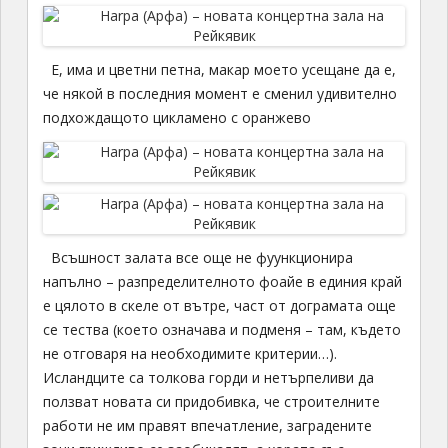
Е, има и цветни петна, макар моето усещане да е,
че някой в последния момент е сменил удивително
подхождащото цикламено с оранжево
Всъшност залата все още не фуункционира
напълно – разпределителното фоайе в единия край
е цялото в скеле от вътре, част от дограмата още
се тества (което означава и подменя – там, където
не отговаря на необходимите критерии…).
Исландците са толкова горди и нетърпеливи да
ползват новата си придобивка, че строителните
работи не им правят впечатление, заградените