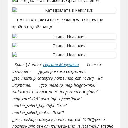
Органът[/caption]
По пътя за летището Исландия ни изпраща
крайно подобаващо
Край
:)
Автор:
Гергана Милушева
Снимки:
авторът
Други разкази свързани с
[geo_mashup_category_name map_cat="428"] – на
картата:
[geo_mashup_map height="450"
width="570" zoom="auto" map_content="global"
map_cat="428" auto_info_open="false"
marker_select_highlight="true"
marker_select_center="true"]
[geo_mashup_category_name map_cat="428"]
Днес е
последният ден от пътуването из Исландия заедно