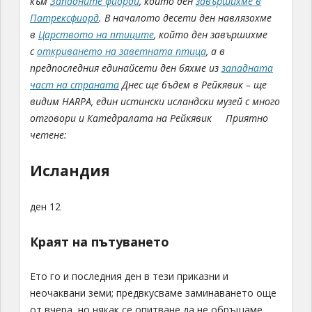
към
Западните фиорди
, който ден
завършихме в
Патрексфиорд
. В началото десети ден навлязохме
в
Царството на птиците
, който ден завършихме
с
откриването на заветната птица
, а в
предпоследния единайсети ден бяхме из
западната
част на страната
Днес ще бъдем в Рейкявик – ще
видим HARPA, един истински исландски музей с много
отговори и Катедралата на Рейкявик
Приятно
четене:
Исландия
ден 12
Краят на пътуването
Ето го и последния ден в тези приказни и
неочаквани земи; предвкусваме заминаването още
от вчера, но някак се опитване да не обръщаме