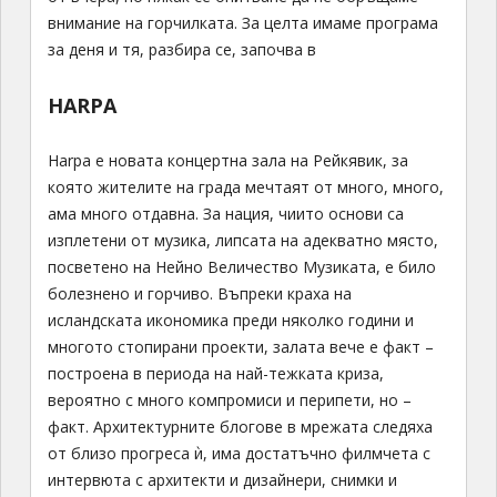
внимание на горчилката. За целта имаме програма
за деня и тя, разбира се, започва в
HARPA
Harpa е новата концертна зала на Рейкявик, за
която жителите на града мечтаят от много, много,
ама много отдавна. За нация, чиито основи са
изплетени от музика, липсата на адекватно място,
посветено на Нейно Величество Музиката, е било
болезнено и горчиво. Въпреки краха на
исландската икономика преди няколко години и
многото стопирани проекти, залата вече е факт –
построена в периода на най-тежката криза,
вероятно с много компромиси и перипети, но –
факт. Архитектурните блогове в мрежата следяха
от близо прогреса ѝ, има достатъчно филмчета с
интервюта с архитекти и дизайнери, снимки и