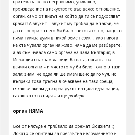
притежава нещо несравнимо, уникално,
произведение на изкуството във всяко отношение,
орган, само от видът на който да ти се подкосяват
кракат! А звукът – звукът му трябва да е такъв, че
да се говори за него би било светотатство, защото
няма такива думи в никой земен език…. ако никога
не сте чували орган на живо, няма да ме разберете,
а аз съм чувала само органа на Зала България; в
Исландия очаквам да видя Бащата, органът на
всички органи – и мястото му би било точно в тази
зала; знам, че едва ли ще имам шанс да го чуя, но
въпреки това тръпна в очакване на тази среща;
сякаш очаквам да зърна духът на цяла една нация,
сакаш като го видя – и ще
разбера
…
орган НЯМА
Все от някъде е трябвало да орежат бюджета :(
Докато се опитвам да преглътна недоумението и