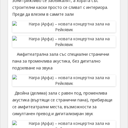
зони грижливо се заобикалят, а хората със
строителни каски просто се сливат с интериора.
Преди да влезем в самите зали
Aмфитеатрална зала със специални странични
пана за променлива акустика, без дигитално
подсилване на звука
Двойна (делима) зала с равен под, променлива
акустика (въртящи се странични пана), прибиращи
се амфитеатрални места, възможности за
симултанен превод и дигитализиран звук