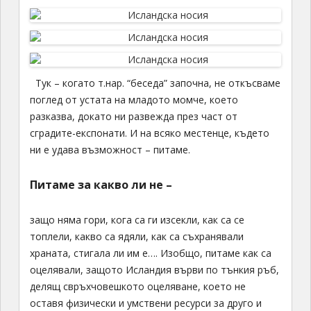
Тук – когато т.нар. “беседа” започна, не откъсваме
поглед от устата на младото момче, което
разказва, докато ни развежда през част от
сградите-експонати. И на всяко местенце, където
ни е удава възможност – питаме.
Питаме за какво ли не –
защо няма гори, кога са ги изсекли, как са се
топлели, какво са ядяли, как са съхранявали
храната, стигала ли им е…. Изобщо, питаме как са
оцелявали, защото Исландия върви по тънкия ръб,
делящ свръхчовешкото оцеляване, което не
оставя физически и умствени ресурси за друго и