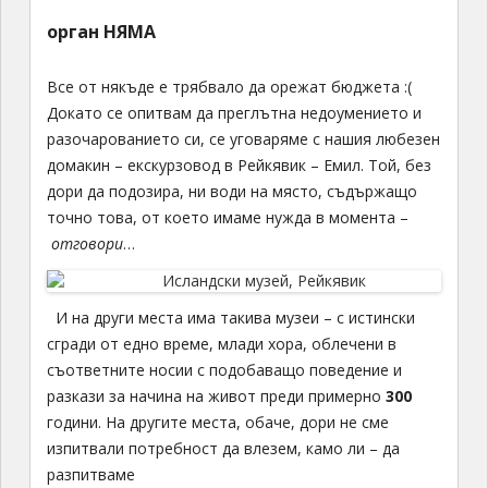
орган НЯМА
Все от някъде е трябвало да орежат бюджета :(
Докато се опитвам да преглътна недоумението и
разочарованието си, се уговаряме с нашия любезен
домакин – екскурзовод в Рейкявик – Емил. Той, без
дори да подозира, ни води на място, съдържащо
точно това, от което имаме нужда в момента –
отговори
…
И на други места има такива музеи – с истински
сгради от едно време, млади хора, облечени в
съответните носии с подобаващо поведение и
разкази за начина на живот преди примерно
300
години. На другите места, обаче, дори не сме
изпитвали потребност да влезем, камо ли – да
разпитваме