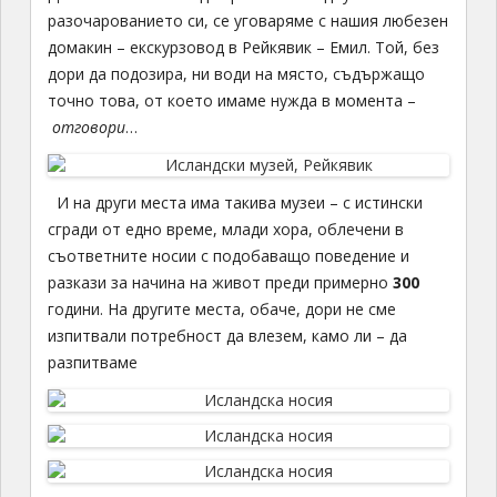
разочарованието си, се уговаряме с нашия любезен
домакин – екскурзовод в Рейкявик – Емил. Той, без
дори да подозира, ни води на място, съдържащо
точно това, от което имаме нужда в момента –
отговори
…
И на други места има такива музеи – с истински
сгради от едно време, млади хора, облечени в
съответните носии с подобаващо поведение и
разкази за начина на живот преди примерно
300
години. На другите места, обаче, дори не сме
изпитвали потребност да влезем, камо ли – да
разпитваме