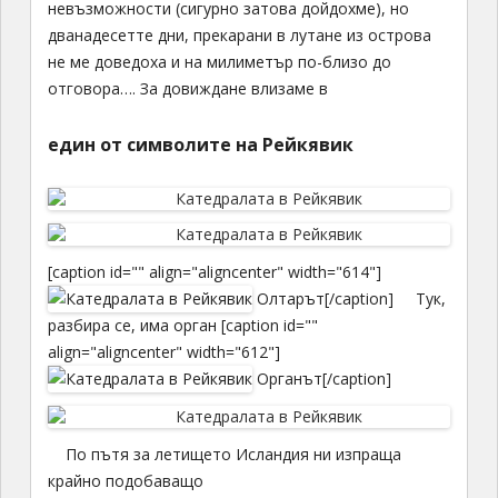
невъзможности (сигурно затова дойдохме), но
дванадесетте дни, прекарани в лутане из острова
не ме доведоха и на милиметър по-близо до
отговора…. За довиждане влизаме в
един от символите на Рейкявик
[caption id="" align="aligncenter" width="614"]
Олтарът[/caption] Тук,
разбира се, има орган [caption id=""
align="aligncenter" width="612"]
Органът[/caption]
По пътя за летището Исландия ни изпраща
крайно подобаващо