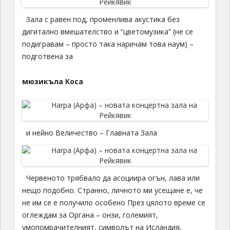
Зала с равен под, променлива акустика без
дигитално вмешателство и “цветомузика” (не се
подигравам – просто така наричам това наум) –
подготвена за
мюзикъла Коса
и нейно Величество – Главната Зала
Червеното трябвало да асоциира огън, лава или
нещо подобно. Странно, личното ми усещане е, че
не им се е получило особено През цялото време се
оглеждам за Органа – онзи, големият,
умопомрачителният, символът на Исландия,