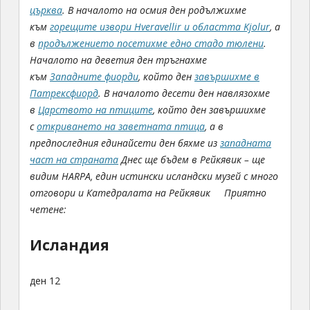
църква
.
В началото на осмия ден родължихме
към
горещите извори Hveravellir и областта
Kjolur
, а
в
продължението посетихме едно стадо тюлени
.
Началото на деветия ден тръгнахме
към
Западните фиорди
, който ден
завършихме в
Патрексфиорд
. В началото десети ден навлязохме
в
Царството на птиците
, който ден завършихме
с
откриването на заветната птица
, а в
предпоследния единайсети ден бяхме из
западната
част на страната
Днес ще бъдем в Рейкявик – ще
видим HARPA, един истински исландски музей с много
отговори и Катедралата на Рейкявик
Приятно
четене:
Исландия
ден 12