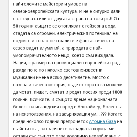
най-големите майстори и умове на
северноевропейската култура. И не е сигурно дали
е от едната или от другата страна на този ръб От
50
години къщите се отопляват с гейзерна вода,
стадата са огромни, електрическия потенциал на
водните и топло-централите е фантастичен, на
север вадят алуминий, а природата е най-
умопомрачителното нещо, което съм виждала.
Нация, с размер на провинциален европейски град,
ражда поне по няколко световноизвестни
музикални имена всяко десетилетие. Място с
пазена и тачена история, където хората са можели
да четат, пишат, смятат и редят поезия преди
1000
години. Всичките. В същото време националната
болест на исландския народ е Алцхаймер, болестта
на неизползвания, на закърняващия ум… ??? Когато
преди няколко години препрочетох
Атомна база
на
n-айсти път, затварянето на задната корица ме
остави със същото едва доловимо неразбиране, с