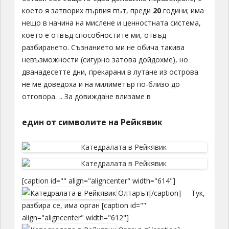
което я затворих първия път, преди
20
години; има
нещо в начина на мислене и ценностната система,
което е отвъд способностите ми, отвъд
разбирането. Съзнанието ми не обича такива
невъзможности (сигурно затова дойдохме), но
дванадесетте дни, прекарани в лутане из острова
не ме доведоха и на милиметър по-близо до
отговора…. За довиждане влизаме в
един от символите на Рейкявик
[caption id="" align="aligncenter" width="614"]
Олтарът[/caption] Тук,
разбира се, има орган [caption id=""
align="aligncenter" width="612"]