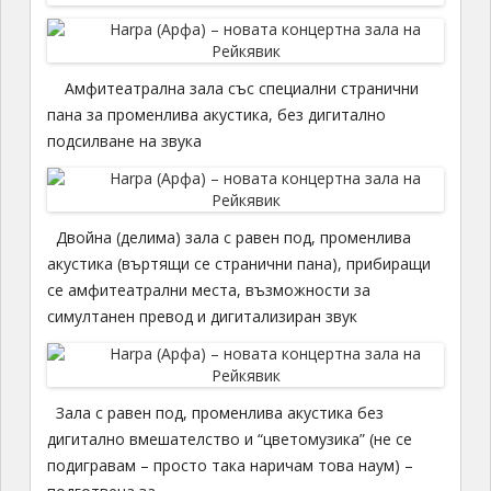
Aмфитеатрална зала със специални странични
пана за променлива акустика, без дигитално
подсилване на звука
Двойна (делима) зала с равен под, променлива
акустика (въртящи се странични пана), прибиращи
се амфитеатрални места, възможности за
симултанен превод и дигитализиран звук
Зала с равен под, променлива акустика без
дигитално вмешателство и “цветомузика” (не се
подигравам – просто така наричам това наум) –