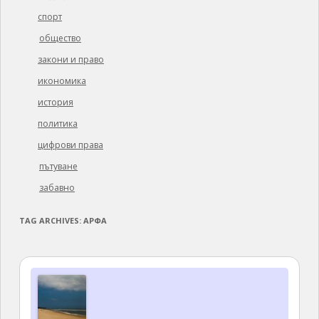
спорт
общество
закони и право
икономика
история
политика
цифрови права
пътуване
забавно
TAG ARCHIVES:
АРФА