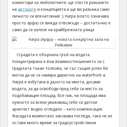
коментари за любопитните; ще спестя разказите
на
авторите
и концепцията и ще ви разкажа само
личното си впечатление :) Harpa (което означава
просто арфа) се вижда отвсякъде – достатъчно е
само да се излезе на крайбрежната улица
Сградата е обърнала гръб на водата.
Концентрирана e във взаимоотношението си с
градската тъкан толкова, че със същия успех би
могла да не се намира директно на waterfront-а.
Harpa е избутана в дъното на имота, досами
водата, за да освободи пред себе си място за
подобаващия площад. Все пак, на площада има
нужното за всеки уважаващ себе си датски
архитект водно огледало – като компенсация.
Фасадата моментало заковава погледа, така че не
оставя много време за градоустройствени