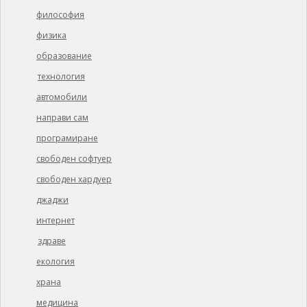
философия
физика
образование
технология
автомобили
направи сам
програмиране
свободен софтуер
свободен хардуер
джаджи
интернет
здраве
екология
храна
медицина