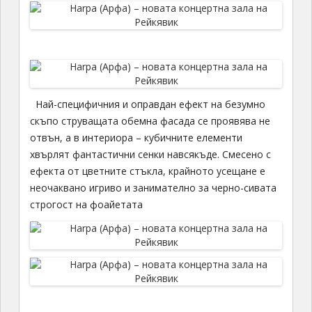
Най-специфичния и оправдан ефект на безумно
скъпо струващата обемна фасада се проявява не
отвън, а в интериора – кубичните елементи
хвърлят фантастични сенки навсякъде. Смесено с
ефекта от цветните стъкла, крайното усещане е
неочаквано игриво и занимателно за черно-сивата
строгост на фоайетата