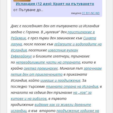
Исландия (12 ден): Краят на пътуването
от Пътуване до...
лиценз
CC BY-NC-ND
Днес е последният ден от пътуването из Исландия
заедно с Гергана. В „нулевия“ ден
пристигнахме в
Рейкявик
, е през първи ден заминахме към
Синята
лагуна
, после поехме към
гейзерите и водопадите на
Исландия
, посетихме
известния вулкан
Еяфялайокул
и близките глетчери, тръгнахме
по
непреодолимите части на страната
, които в
крайна
сметка преминахме
. Миналия път
започнхам
петия ден от приключението
в приказната
Исландия, който
иимаше и продължение
. За
последно търсихме
тъмната страна на Исландия
, в
началото на седмия ден тръгнахме
на „лов“ за
китове и на риболов
, в първото
продължение
видяхме как са живели древните
исландци
, а във второто
продължение ходихме на