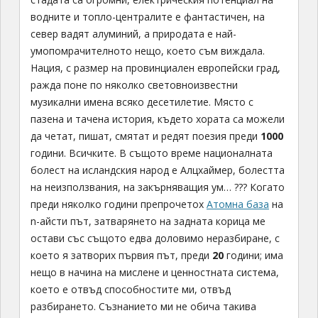
водните и топло-централите е фантастичен, на
север вадят алуминий, а природата е най-
умопомрачителното нещо, което съм виждала.
Нация, с размер на провинциален европейски град,
ражда поне по няколко световноизвестни
музикални имена всяко десетилетие. Място с
пазена и тачена история, където хората са можели
да четат, пишат, смятат и редят поезия преди
1000
години. Всичките. В същото време националната
болест на исландския народ е Алцхаймер, болестта
на неизползвания, на закърняващия ум… ??? Когато
преди няколко години препрочетох
Атомна база
на
n-айсти път, затварянето на задната корица ме
остави със същото едва доловимо неразбиране, с
което я затворих първия път, преди
20
години; има
нещо в начина на мислене и ценностната система,
което е отвъд способностите ми, отвъд
разбирането. Съзнанието ми не обича такива