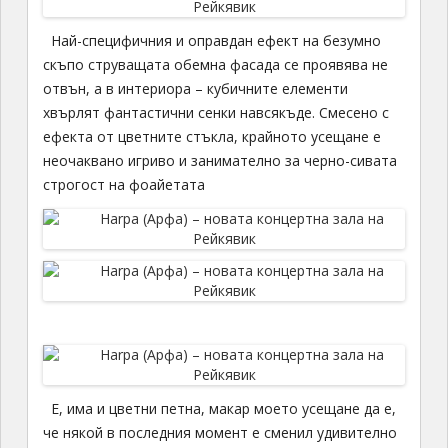
Най-специфичния и оправдан ефект на безумно
скъпо струващата обемна фасада се проявява не
отвън, а в интериора – кубичните елементи
хвърлят фантастични сенки навсякъде. Смесено с
ефекта от цветните стъкла, крайното усещане е
неочаквано игриво и занимателно за черно-сивата
строгост на фоайетата
Е, има и цветни петна, макар моето усещане да е,
че някой в последния момент е сменил удивително