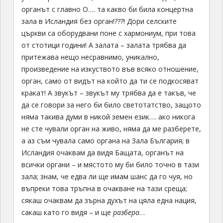
органът с главно О…. та какво би била концертна
зала в Исландия без орган!???! Дори селските
църкви са оборудвани поне с хармониум, при това
от стотици години! А залата – залата трябва да
притежава нещо несравнимо, уникално,
произведение на изкуството във всяко отношение,
орган, само от видът на който да ти се подкосяват
кракат! А звукът – звукът му трябва да е такъв, че
да се говори за него би било светотатство, защото
няма такива думи в никой земен език…. ако никога
не сте чували орган на живо, няма да ме разберете,
а аз съм чувала само органа на Зала България; в
Исландия очаквам да видя Бащата, органът на
всички органи – и мястото му би било точно в тази
зала; знам, че едва ли ще имам шанс да го чуя, но
въпреки това тръпна в очакване на тази среща;
сякаш очаквам да зърна духът на цяла една нация,
сакаш като го видя – и ще
разбера
…