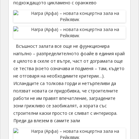
подхождащото цикламено с оранжево
Всъшност залата все още не фуункционира
напълно – разпределителното фоайе в единия край
е цялото в скеле от вътре, част от дограмата още
се тества (което означава и подменя – там, където
не отговаря на необходимите критерии…).
Исландците са толкова горди и нетърпеливи да
ползват новата си придобивка, че строителните
работи не им правят впечатление, заградените
зони грижливо се заобикалят, а хората със
строителни каски просто се сливат с интериора.
Преди да влезем в самите зали