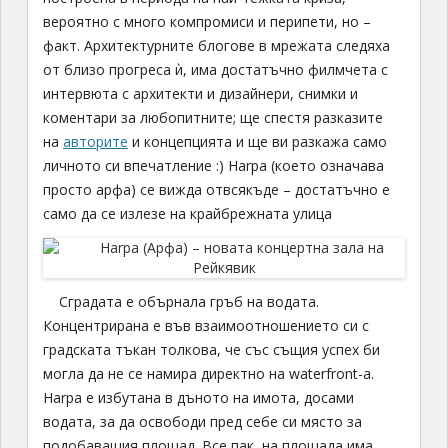
вероятно с много компромиси и перипети, но –
факт. Архитектурните блогове в мрежата следяха
от близо прогреса ѝ, има достатъчно филмчета с
интервюта с архитекти и дизайнери, снимки и
коментари за любопитните; ще спестя разказите
на
авторите
и концепцията и ще ви разкажа само
личното си впечатление :) Harpa (което означава
просто арфа) се вижда отвсякъде – достатъчно е
само да се излезе на крайбрежната улица
Сградата е обърнала гръб на водата.
Концентрирана e във взаимоотношението си с
градската тъкан толкова, че със същия успех би
могла да не се намира директно на waterfront-а.
Harpa е избутана в дъното на имота, досами
водата, за да освободи пред себе си място за
подобаващия площад. Все пак, на площада има