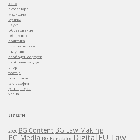
кино
литература
медицина
музика
наука
образование
общество
политика
програмиране
пътуване
свободен софтуер
свободен хардуер
спорт
театър
технология
философия
фотография
храна
ЕТИКЕТИ
BG Law Making
BG Content
2020
EU Law
Digital
BG Media
BG Regulator