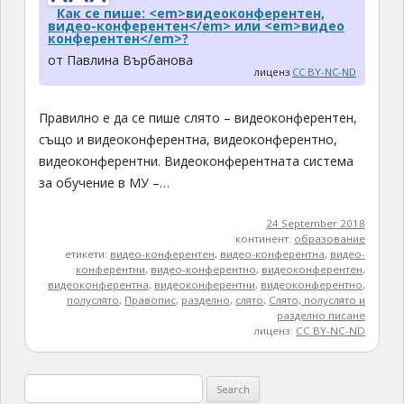
Как се пише: <em>видеоконферентен,
видео-конферентен</em> или <em>видео
конферентен</em>?
от Павлина Върбанова
лиценз
CC BY-NC-ND
Правилно е да се пише слято – видеоконферентен,
също и видеоконферентна, видеоконферентно,
видеоконферентни. Видеоконферентната система
за обучение в МУ –…
24 September 2018
континент:
образование
етикети:
видео-конферентен
,
видео-конферентна
,
видео-
конферентни
,
видео-конферентно
,
видеоконферентен
,
видеоконферентна
,
видеоконферентни
,
видеоконферентно
,
полуслято
,
Правопис
,
разделно
,
слято
,
Слято, полуслято и
разделно писане
лиценз:
CC BY-NC-ND
Search