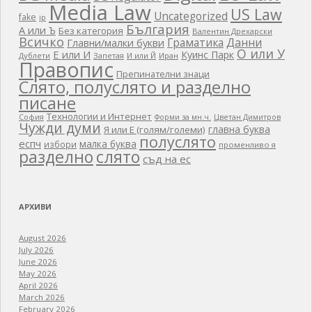
Media Law
US Law
Uncategorized
fake
ip
България
А или Ъ
Без категория
Валентин Дрехарски
Всичко
Граматика
Данни
Главни/малки букви
О или У
Е или И
Куинс Парк
Дублети
Запетая
И или Й
Иран
Правопис
Препинателни знаци
Слято, полуслято и разделно
писане
Технологии и Интернет
Цветан Димитров
София
Форми за мн.ч.
Чужди думи
главна буква
Я или Е (голям/големи)
полуслято
еспч
малка буква
избори
променливо я
разделно
слято
съд на ес
АРХИВИ
August 2026
July 2026
June 2026
May 2026
April 2026
March 2026
February 2026