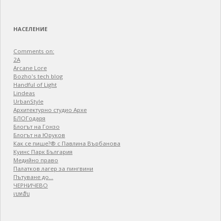
for:
НАСЕЛЕНИЕ
Comments on:
2A
Arcane Lore
Bozho's tech blog
Handful of Light
Lindeas
UrbanStyle
Архитектурно студио Архе
БЛОГодаря
Блогът на Гонзо
Блогът на Юруков
Как се пише?® с Павлина Върбанова
Куинс Парк България
Медийно право
Палатков лагер зa пингвини
Пътуване до…
ЧЕРНИЧЕВО
เบทฮับ