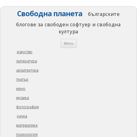
Свободна планета
българските
блогове за свободен софтуер и свободна
култура
Skip
Menu
to
content
изкуство
литература
архитектура
театър
кино
музика
фотография
наука
математика
психология