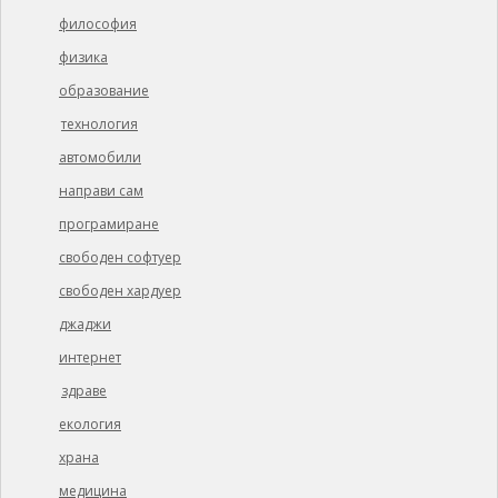
философия
физика
образование
технология
автомобили
направи сам
програмиране
свободен софтуер
свободен хардуер
джаджи
интернет
здраве
екология
храна
медицина