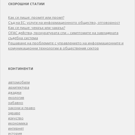
СКОРОШНИ СТАТИИ
Как се пише: промпт или промт?
Съд на ЕС: услуги на информационното общество, отговорност
Как се пише: чекрък или чакрък?
OFAC действа, прокуратурата спи – симптомите на завладяната
съдебна система
Решаване на проблемите с управлението на информационните и
комуникационни технологии в обществения сектор
КОНТИНЕНТИ
автомобили
архитектура
джаджи
екология
забавно
закони и право
здраве
изкуство
икономика
интернет
история