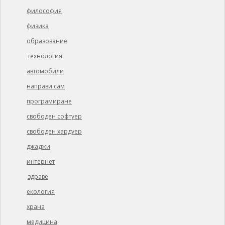
философия
физика
образование
технология
автомобили
направи сам
програмиране
свободен софтуер
свободен хардуер
джаджи
интернет
здраве
екология
храна
медицина