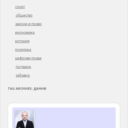
спорт
общество
закони и право
икономика
история
политика
цифрови права
пътуване
забавно
TAG ARCHIVES:
ДАННИ