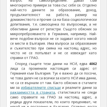
въпрос на самоопределяне. Давал съм
многократно примери за това със себе си. Отделно
най-често данните за образование, доход,
продължителност на работа, размер на
домакинството и прочие са на база социологически
допитвания, т.е. самооценка по въпросници, а не
обективни данни от регистри. Същото обясних за
микропреброяването в Германия, например. Най-
вече подобни въпроси не се задават когато някой
се мести в България. Има въпроси за образование
и съжителство при смяна на настоящ адрес, но
често не се попълват и не се извеждат като
справки от ГРАО.
Според същите тези данни на НСИ, едва
4062
лица са променили настоящия си адрес от
Германия към България. Тук е важно да се посочи,
че това далеч не са всички за които НСИ има данни,
че са се върнали от там. Както обясних в статиите
ми за
избирателните списъци
и реалните данни за
раждаемостта в страната
, статистиката не следи
само справките на ГРАО за настоящ адрес, а
редица други показатели, по които преценяват, че
някой не е постоянно в България. Отделно доста