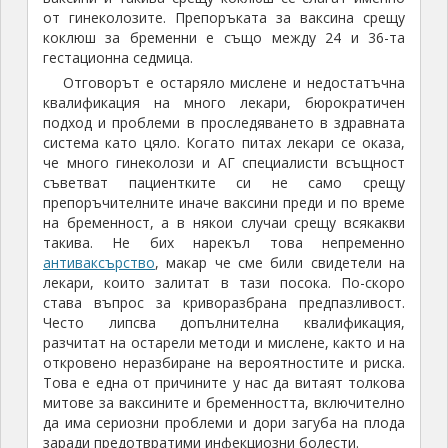
от гинеколозите. Препоръката за ваксина срещу
коклюш за бременни е също между 24 и 36-та
гестационна седмица.
Отговорът е остаряло мислене и недостатъчна
квалификация на много лекари, бюрократичен
подход и проблеми в проследяването в здравната
система като цяло. Когато питах лекари се оказа,
че много гинеколози и АГ специалисти всъщност
съветват пациентките си не само срещу
препоръчителните иначе ваксини преди и по време
на бременност, а в някои случаи срещу всякакви
такива. Не бих нарекъл това непременно
антиваксърство
, макар че сме били свидетели на
лекари, които залитат в тази посока. По-скоро
става въпрос за криворазбрана предпазливост.
Често липсва допълнителна квалификация,
разчитат на остарели методи и мислене, както и на
откровено неразбиране на вероятностите и риска.
Това е една от причините у нас да витаят толкова
митове за ваксините и бременността, включително
да има сериозни проблеми и дори загуба на плода
заради предотвратими инфекциозни болести.