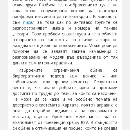
всяка друга. Разбира се, съображението тук е, че
така може корумпирани лекари да въвеждат
проформа ваксини и да ги изхвърлят. В миналото
съм
писал
за това как по антивакс групите се
разпространяват имена и номера на такива
„лекари“. Този проблем съществува и сега обаче и
отварянето на системата за всички лекари не
виждам как ще влоши положението. Може дори да
помогне да се залавят такива измамници с
разпознаване на модели във въведените от тях
данни и съмнителни практики.
Изброените ограничения обаче са
бюрократичния подход към всичко – или
забраняваме, или правим регистър. Резултатът
често е, че иначе добрите идеи и програми
достигат по-трудно до тези, за които са насочени.
Не може да се каже и че особено помага на
доверието в системата. Картата, която направих, е
опит да подобри видимостта на програмата и
местата, където бременни жени могат да се
възползват от превенция срещу RSV. В същността
си обаче е оптимизация на процес, който не следва