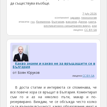
да съществува въобще.
7 July 2026
континент:
здраве
,
технология
етикети:
rsv
,
бременни
,
България
,
ваксини
,
Данни
,
карта
,
респираторно-синцитиален вирус
,
рзи
лиценз:
CC BY-SA
Какво знаем и какво не за връщащите се в
България
от Боян Юруков
лиценз
CC BY-SA
В доста статии и интервюта се споменава, че
все повече хора се връщат в България. Коментирал
съм го и аз на няколко пъти, макар и по-
резервирано. Виждам, че се обсъжда често колко
са се върнали всъщност, какво образование имат и