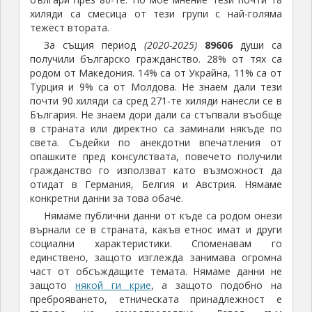
хиляди са смесица от тези групи с най-голяма
тежест втората.
За същия период
(2020-2025)
89606
души са
получили българско гражданство. 28% от тях са
родом от Македония. 14% са от Украйна, 11% са от
Турция и 9% са от Молдова. Не знаем дали тези
почти 90 хиляди са сред 271-те хиляди нанесли се в
България. Не знаем дори дали са стъпвали въобще
в страната или директно са заминали някъде по
света. Съдейки по анекдотни впечатления от
опашките пред консулствата, повечето получили
гражданство го използват като възможност да
отидат в Германия, Белгия и Австрия. Нямаме
конкретни данни за това обаче.
Нямаме публични данни от къде са родом онези
върнали се в страната, какъв етнос имат и други
социални характеристики. Споменавам го
единствено, защото изглежда занимава огромна
част от обсъждащите темата. Нямаме данни не
защото
някой ги крие
, а защото подобно на
преброяването, етническата принадлежност е