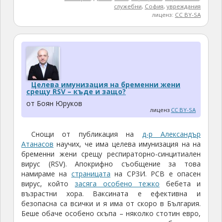
служебни
,
София
,
увреждания
лиценз:
CC BY-SA
Целева имунизация на бременни жени
срещу RSV – къде и защо?
от Боян Юруков
лиценз
CC BY-SA
Снощи от публикация на
д-р Александър
Атанасов
научих, че има целева имунизация на на
бременни жени срещу респираторно-синцитиален
вирус (RSV). Апокрифно съобщение за това
намираме на
страницата
на СРЗИ. РСВ е опасен
вирус, който
засяга особено тежко
бебета и
възрастни хора. Ваксината е ефективна и
безопасна са всички и я има от скоро в България.
Беше обаче особено скъпа – няколко стотин евро,