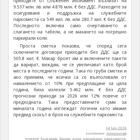
приходите от слъжебен абонамент възлизат на
9.537 млн. лв. или 4.876 млн. € без ДДС. Разходите за
осигуряване и поддръжка на служебните
паркоместа са 549 хил. лв. или 280.7 хил. € без ДДС.
Последното включва само очертаването и
слагането на табели, а не махането на погрешно
паркирали коли.
Проста сметка показва, че според сега
сключените договори приходите без ДДС ще са
505.8 хил. €. Макар броят им и включените пакети
да варират, виждам, че се увеличават като брой
места в последните години. Така по груби сметки и
ако приемем, че всички са се възползвали от
намалението от 10% при предплащане за цяла
година, биха излезли 5.462 млн. € без ДДС
прогнозни приходи за 2026 или 12% повече от
предходната. Така предоставените суми за
миналата година изглеждат логични като имаме
предвид скокът в броя на служебните паркоместа.
14 July 2026
континент:
технология
етикети:
България
,
Данни
,
зона
,
паркиране
,
паркоместа
,