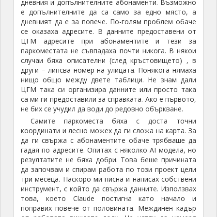
дневния и допълнителните абонаменти. Възможно
е допълнителните да са само за едно място, а
дневният да е за повече. По-голям проблем обаче
се оказаха адресите. В данните предоставени от
ЦГМ адресите при абонаментите и тези за
паркоместата не съвпадаха почти никога. В някои
случаи бяха описателни (след кръстовището) , в
други – липсва номер на улицата. Понякога нямаха
нищо общо между двете таблици. Не знам дали
ЦГМ така си организира данните или просто така
са ми ги предоставили за справката. Ако е първото,
не бих се учудил да води до редовно объркване.
Самите паркоместа бяха с доста точни
координати и лесно можех да ги сложа на карта. За
да ги свържа с абонаментите обаче трябваше да
гадая по адресите. Опитах с няколко AI модела, но
резултатите не бяха добри. Това беше причината
да започвам и спирам работа по този проект цели
три месеца. Наскоро ми писна и написах собствени
инструмент, с който да свържа данните. Използвах
това, което Claude постигна като начало и
поправих повече от половината. Междинен кадър