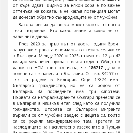
от къде идват. Видимо за някои хора е по-важен
оттенъка на кожата, а не какъв потенциал могат
да донесат обратно сънародниците ни от чужбина.
Затова реших да внеса малко яснота относно
тези твърдения. Ето какво знаем и какво не от
наличните данни.
През 2020 за пръв път от доста години броят
напуснали страната е по-малък от тези заселили се
в България. Между 2020 и 2025-та има от 12 до 42
хиляди механичен прираст всяка година. Общо по
данни на НСИ това означава, че
186717
души в
повече са се нанесли в България. От тях 34257 от
тях са родени в България. Още 17824 имат
българско гражданство, но не са родом от
България. За последните има три хипотези.
Първата са натурализираните българи пренесли се
в България в някакъв етап след като са получили
гражданство. Втората са български мигранти
върнали се от чужбина заедно с децата си, които
са се родили междувременно там. Третата са
наследниците на насилствено изселените в Турция
българи през 80-те. По мое мнение тези почти 18