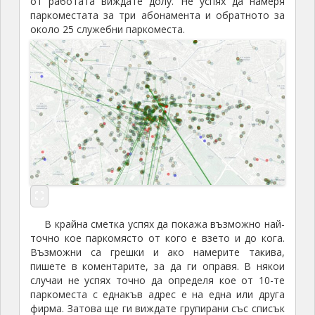
от работата виждате долу. Не успях да намеря
паркоместата за три абонамента и обратното за
около 25 служебни паркоместа.
В крайна сметка успях да покажа възможно най-
точно кое паркомясто от кого е взето и до кога.
Възможни са грешки и ако намерите такива,
пишете в коментарите, за да ги оправя. В някои
случаи не успях точно да определя кое от 10-те
паркоместа с еднакъв адрес е на една или друга
фирма. Затова ще ги виждате групирани със списък