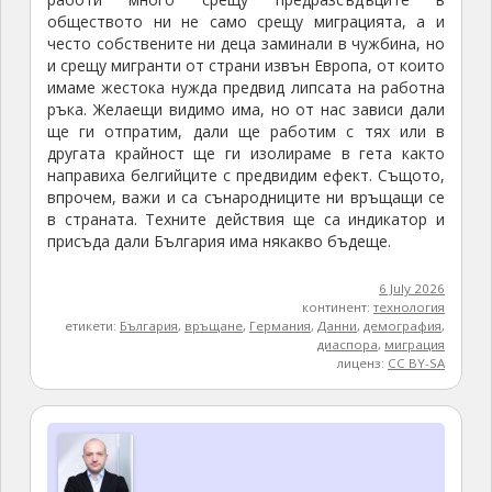
обществото ни не само срещу миграцията, а и
често собствените ни деца заминали в чужбина, но
и срещу мигранти от страни извън Европа, от които
имаме жестока нужда предвид липсата на работна
ръка. Желаещи видимо има, но от нас зависи дали
ще ги отпратим, дали ще работим с тях или в
другата крайност ще ги изолираме в гета както
направиха белгийците с предвидим ефект. Същото,
впрочем, важи и са сънародниците ни връщащи се
в страната. Техните действия ще са индикатор и
присъда дали България има някакво бъдеще.
6 July 2026
континент:
технология
етикети:
България
,
връщане
,
Германия
,
Данни
,
демография
,
диаспора
,
миграция
лиценз:
CC BY-SA