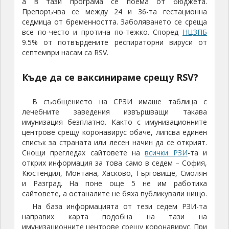
а в тази програма се поема от бюджета.
Препоръчва се между 24 и 36-та гестационна
седмица от бременността. Заболяването се среща
все по-често и протича по-тежко. Според
НЦЗПБ
9.5% от потвърдените респираторни вируси от
септември насам са RSV.
Къде да се ваксинираме срещу RSV?
В съобщението на СРЗИ имаше таблица с
лечебните заведения извършващи такава
имунизация безплатно. Както с имунизационните
центрове срещу коронавирус обаче, липсва единен
списък за страната или лесен начин да се открият.
Снощи прегледах сайтовете на
всички РЗИ
-та и
открих информация за това само в седем – София,
Кюстендил, Монтана, Хасково, Търговище, Смолян
и Разград. На поне още 5 не им работиха
сайтовете, а останалите не бяха публикували нищо.
На база информацията от тези седем РЗИ-та
направих карта подобна на тази на
имунизационните центрове срещу коронавирус. При