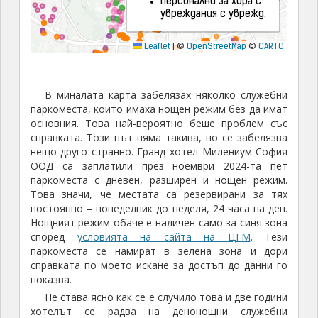
В миналата карта забелязах няколко служебни
паркоместа, които имаха нощен режим без да имат
основния. Това най-вероятно беше проблем със
справката. Този път няма такива, но се забелязва
нещо друго странно. Гранд хотел Милениум София
ООД са заплатили през ноември 2024-та пет
паркоместа с дневен, разширен и нощен режим.
Това значи, че местата са резервирани за тях
постоянно – понеделник до неделя, 24 часа на ден.
Нощният режим обаче е наличен само за синя зона
според
условията на сайта на ЦГМ
. Тези
паркоместа се намират в зелена зона и дори
справката по моето искане за достъп до данни го
показва.
Не става ясно как се е случило това и две години
хотелът се радва на денонощни служебни