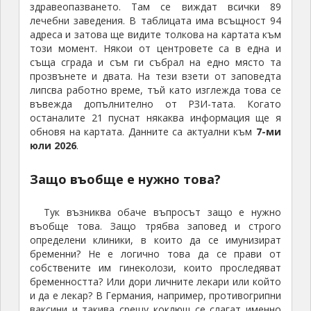
здравеопазването. Там се виждат всички 89
лечебни заведения. В таблицата има всъщност 94
адреса и затова ще видите толкова на картата към
този момент. Някои от центровете са в една и
съща сграда и съм ги събрал на едно място та
прозвънете и двата. На тези взети от заповедта
липсва работно време, тъй като изглежда това се
въвежда допълнително от РЗИ-тата. Когато
останалите 21 пуснат някаква информация ще я
обновя на картата. Данните са актуални към
7-ми
юли 2026
.
Защо въобще е нужно това?
Тук възниква обаче въпросът защо е нужно
въобще това. Защо трябва заповед и строго
определени клиники, в които да се имунизират
бременни? Не е логично това да се прави от
собствените им гинеколози, които проследяват
бременността? Или дори личните лекари или който
и да е лекар? В Германия, например, противогрипни
ваксини и такива срещу коклюш се слагат именно