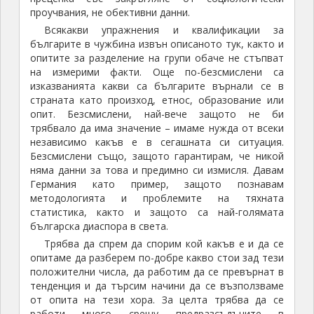
проучвания, не обективни данни.
Всякакви упражнения и квалификации за
българите в чужбина извън описаното тук, както и
опитите за разделение на групи обаче не стъпват
на измерими факти. Още по-безсмислени са
изказванията какви са българите върнали се в
страната като произход, етнос, образование или
опит. Безсмислени, най-вече защото не би
трябвало да има значение – имаме нужда от всеки
независимо какъв е в сегашната си ситуация.
Безсмислени също, защото гарантирам, че никой
няма данни за това и предимно си измисля. Давам
Германия като пример, защото познавам
методологията и проблемите на тяхната
статистика, както и защото са най-голямата
българска диаспора в света.
Трябва да спрем да спорим кой какъв е и да се
опитаме да разберем по-добре какво стои зад тези
положителни числа, да работим да се превърнат в
тенденция и да търсим начини да се възползваме
от опита на тези хора. За целта трябва да се
работи много срещу предразсъдъците в