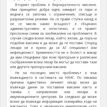
Вторият проблем е бюрократичното мислене.
Има принципно добра идея, намират се пари и
веднага се започва с ограничения, списъци и
разрешителни режими. Не се прави стъпка назад и
не се мисли какво всъщност е сбъркано
административно и логистично, а се правят
пресложни схеми за заобикаляне на проблемите. В
случая следва всеки лекар, който желае, да поръча
подобни ваксини и да може да ги постави. Според
лекари не е нужно да си АГ специалист или
инфекционист. Бременността не е болест и макар
да има специфики при ясни препоръки и разписани
съображения всеки лекар би могъл да постави тази
или другите препоръчани ваксини.
Не на последно място проблемът е във
въвеждането в системата на НЗИС. По някаква
причина единствено личният лекар може да
въвежда данни за поставени ваксини както и
такива с направление или лекари в
имунизационните центрове. Би следвало да може
всеки да въвежда информация сканирайки кода на
ваксината. Това е медицинска манипулация като