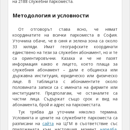
на 2188 служебни паркоместа.
Методология и условности
От отговорът става ясно, че нямат
координатите на всички паркоместа в София.
Уточниха обаче, че в синя и зелена зона са около
33 хиляди. Имат географските координати
единствено на тези за служебен абонамент, но и те
са ориентировъчни. Казаха и че не пазят
информация какво е лицето, което плаща за
служебния абонамент – дали е общинска или
държавна институция, юридическо или физическо
лице. В таблицата с абонаментите около
половината записи са с имената на фирмите или
институциите. Предполагам, че останалите са
частни лица. Съдържат също срок и вид на
абонамента, брой и адрес на паркоместата.
Тук трябва да уточним няколко термина.
Условията и цените на служебните паркоместа са
разписани на
сайта
на ЦГМ в съответствие със
приложената към настоящия момент
наредба
.