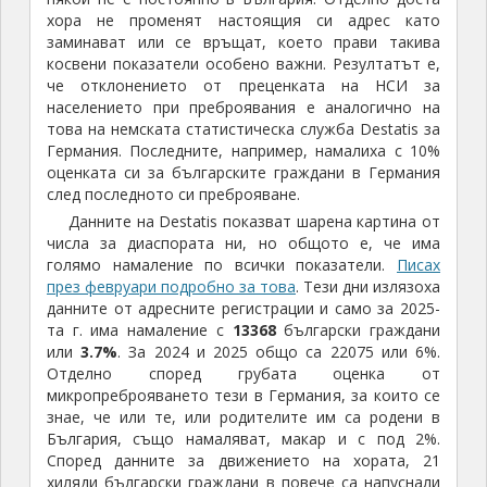
хора не променят настоящия си адрес като
заминават или се връщат, което прави такива
косвени показатели особено важни. Резултатът е,
че отклонението от преценката на НСИ за
населението при преброявания е аналогично на
това на немската статистическа служба Destatis за
Германия. Последните, например, намалиха с 10%
оценката си за българските граждани в Германия
след последното си преброяване.
Данните на Destatis показват шарена картина от
числа за диаспората ни, но общото е, че има
голямо намаление по всички показатели.
Писах
през февруари подробно за това
. Тези дни излязоха
данните от адресните регистрации и само за 2025-
та г. има намаление с
13368
български граждани
или
3.7%
. За 2024 и 2025 общо са 22075 или 6%.
Отделно според грубата оценка от
микропреброяването тези в Германия, за които се
знае, че или те, или родителите им са родени в
България, също намаляват, макар и с под 2%.
Според данните за движението на хората, 21
хиляди български граждани в повече са напуснали