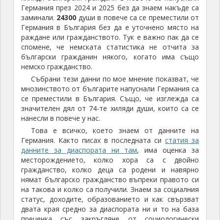
Германия през 2024 и 2025 без да знаем накъде са
заминали.
24300
души в повече са се преместили от
Германия в България без да е уточнено място на
раждане или гражданството. Тук е важно пак да се
спомене, че немската статистика не отчита за
български гражданин някого, когато има също
немско гражданство.
Събрани тези данни по мое мнение показват, че
мнозинството от българите напуснали Германия са
се преместили в България. Също, че изглежда са
значителен дял от 74-те хиляди души, които са се
нанесли в повече у нас.
Това е всичко, което знаем от данните на
Германия. Както писах в последната си
статия за
данните за диаспората ни там
, има оценка за
месторождението, колко хора са с двойно
гражданство, колко деца са родени и навярно
нямат българско гражданство въпреки правото си
на такова и колко са получили. Знаем за социалния
статус, доходите, образованието и как свързват
двата края средно за диаспората ни и то на база
преценка със закръгляне от социологически