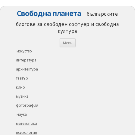
Свободна планета
българските
блогове за свободен софтуер и свободна
култура
Skip
Menu
to
content
изкуство
литература
архитектура
театър
кино
музика
фотография
наука
математика
психология