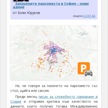
Запазените паркоместа в София – нови
данни
от Боян Юруков
лиценз
CC BY-SA
Не, не говоря за пазенето на паркомясто със
стол, щайга или саксия.
Преди месец
писах за служебното паркиране в
София
и отправих критика към качеството на
данните, които получих тогава. Междувременно