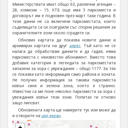
Министерствата имат общо 63, различни агенции –
28, комисии – 15. КТБ още има 3 паркоместа и
договорът им е подновен през март тази година. В
тези данни не са включени паркоместата, които
съдилищата са си осигурили със спорни решения за
охранителните зони около сградите си.
Обнових картата да показва новите данни и
архивирах картата на друг
адрес
. Тъй като не се
налага да обработвам данните и да гадая, няма
паркоместа с неизвестен абонамент. Вместо това
добавих категория в легендата за паркоместата
запазени за хора с увреждания – общо 1177. За тях
се показва като информация само района и зоната.
Не получих информация за такива паркоместа
извън синя и зелена зона, което е странно.
Известни са ми поне няколко паркоместа за хора с
увеждания извън тези зони. Попитах ги отново
защо липсват.
Обновената карта ще намерите тук или може да
я отворите на
цял екран
.