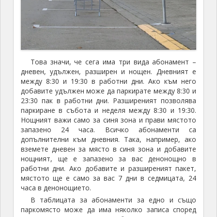
Това значи, че сега има три вида абонамент –
дневен, удължен, разширен и нощен. Дневният е
между 8:30 и 19:30 в работни дни. Ако към него
добавите удължен може да паркирате между 8:30 и
23:30 пак в работни дни. Разширеният позволява
паркиране в събота и неделя между 8:30 и 19:30.
Нощният важи само за синя зона и прави мястото
запазено 24 часа. Всичко абонаменти са
допълнителни към дневния. Така, например, ако
вземете дневен за място в синя зона и добавите
нощният, ще е запазено за вас денонощно в
работни дни. Ако добавите и разширеният пакет,
мястото ще е само за вас 7 дни в седмицата, 24
часа в денонощието.
В таблицата за абонаменти за едно и също
паркомясто може да има няколко записа според