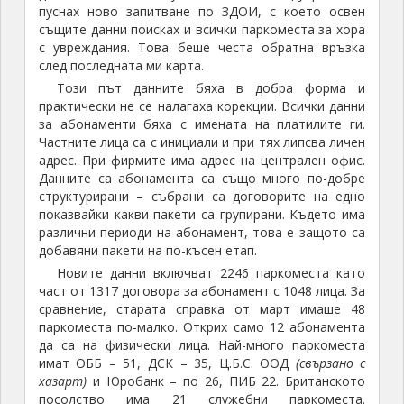
пуснах ново запитване по ЗДОИ, с което освен
същите данни поисках и всички паркоместа за хора
с увреждания. Това беше честа обратна връзка
след последната ми карта.
Този път данните бяха в добра форма и
практически не се налагаха корекции. Всички данни
за абонаменти бяха с имената на платилите ги.
Частните лица са с инициали и при тях липсва личен
адрес. При фирмите има адрес на централен офис.
Данните са абонамента са също много по-добре
структурирани – събрани са договорите на едно
показвайки какви пакети са групирани. Където има
различни периоди на абонамент, това е защото са
добавяни пакети на по-късен етап.
Новите данни включват 2246 паркоместа като
част от 1317 договора за абонамент с 1048 лица. За
сравнение, старата справка от март имаше 48
паркоместа по-малко. Открих само 12 абонамента
да са на физически лица. Най-много паркоместа
имат ОББ – 51, ДСК – 35, Ц.Б.С. ООД
(свързано с
хазарт)
и Юробанк – по 26, ПИБ 22. Британското
посолство има 21 служебни паркоместа.