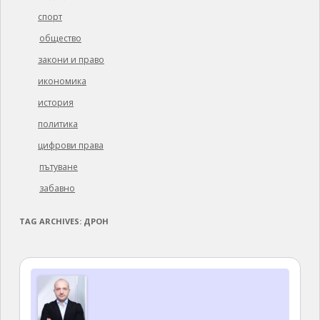
спорт
общество
закони и право
икономика
история
политика
цифрови права
пътуване
забавно
TAG ARCHIVES:
ДРОН