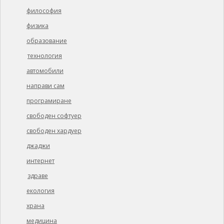
философия
физика
образование
технология
автомобили
направи сам
програмиране
свободен софтуер
свободен хардуер
джаджи
интернет
здраве
екология
храна
медицина