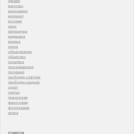
здраве
изкуство
икономика
интернет
история
кино
литература
медицина
музика
наука
образование
общество
политика
програмиране
пътуване
свободен софтуер
свободен хардуер
спорт
театър
технология
философия
фотография
храна
ЕТИКЕТИ