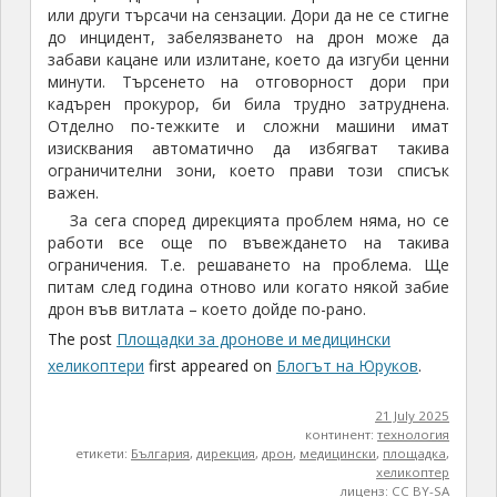
или други търсачи на сензации. Дори да не се стигне
до инцидент, забелязването на дрон може да
забави кацане или излитане, което да изгуби ценни
минути. Търсенето на отговорност дори при
кадърен прокурор, би била трудно затруднена.
Отделно по-тежките и сложни машини имат
изисквания автоматично да избягват такива
ограничителни зони, което прави този списък
важен.
За сега според дирекцията проблем няма, но се
работи все още по въвеждането на такива
ограничения. Т.е. решаването на проблема. Ще
питам след година отново или когато някой забие
дрон във витлата – което дойде по-рано.
The post
Площадки за дронове и медицински
хеликоптери
first appeared on
Блогът на Юруков
.
21 July 2025
континент:
технология
етикети:
България
,
дирекция
,
дрон
,
медицински
,
площадка
,
хеликоптер
лиценз:
CC BY-SA