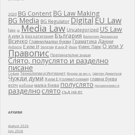
BG Law Making
BG Content
2020
EU Law
Digital
BG Media
BG Regulator
Media Law
US Law
Uncategorized
fake
ip
България
А или Ъ
Без категория
Валентин Дрехарски
Всичко
Граматика
Данни
Главни/малки букви
О или У
Е или И
Куинс Парк
Дублети
Запетая
И или Й
Иран
Правопис
Препинателни знаци
Слято, полуслято и разделно
писане
Технологии и Интернет
Цветан Димитров
София
Форми за мн.ч.
Чужди думи
главна буква
Я или Е (голям/големи)
полуслято
еспч
малка буква
избори
променливо я
разделно
слято
съд на ес
АРХИВИ
August 2026
July 2026