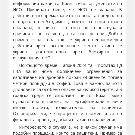
информация какви са били точно аргументите на
НСО. Причината беше, че НСО не давали. В
действително премахването на зоната предполага
отпаднала необходимост, което от своя страна
означава, че рискът за това не съществува и
причините не следва да са засекретени. Добър
пример е за това как се укрива неправомерни
действия чрез засекретяване. Често такива се
укриват допълнително чрез блокиране на
изслушвания в НС.
По същото време – април 2024-та – попитах ГД
ГВА защо няма обозначени ограничения за
използване на дронове покрай обявените тогава
четири площадки в София. Това е важно, защото
дроновете са особено опасни за хеликоптерите, а в
градска среда се използват често. Бяха тъкмо
пуснати или в процес на сертифициране и вече
имаше полети, включително на пациенти.
Отговориха ми, че процесът е сложен и са на
финалната права да добавят такива ограничения.
Интересното в случая е, че в някои случаи има
подобни площадки, които са защитени. Пример са