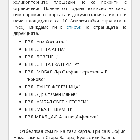
хеликоптерните площадки не са покрити с
ограничения. Повече от година по-късно не само
няма промяна в картата и документацията им, но и
вече площадките са 10 (изключвайки спряната в
Русе). Виждаме ги в
списък
на страницата на
дирекцията.
БВЛ „Уни Хоспитал“
БВЛ „СВЕТА АННА“
БВЛ „ЛОЗЕНЕЦ“
БВЛ „СВЕТА ЕКАТЕРИНА“
БВЛ „МОБАЛ Д-р Стефан Черкезов – В.
Търново“
БВЛ „ТУНЕЛ ЖЕЛЕЗНИЦА“
БВЛ „Д-р Стамен Илиев“
БВЛ „УМБАЛ СВЕТИ ГЕОРГИ“
БВЛ „МБАЛ – ШУМЕН“
БВЛ МБАЛ „Д-Р Атанас Дафовски“
Отбелязал съм ги на тази карта. Три са в София.
Няма такива в Стара Загора, Бургас или Варна.