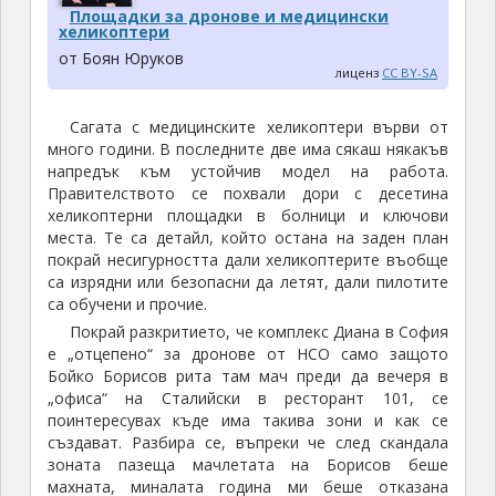
Площадки за дронове и медицински
хеликоптери
от Боян Юруков
лиценз
CC BY-SA
Сагата с медицинските хеликоптери върви от
много години. В последните две има сякаш някакъв
напредък към устойчив модел на работа.
Правителството се похвали дори с десетина
хеликоптерни площадки в болници и ключови
места. Те са детайл, който остана на заден план
покрай несигурността дали хеликоптерите въобще
са изрядни или безопасни да летят, дали пилотите
са обучени и прочие.
Покрай разкритието, че комплекс Диана в София
е „отцепено“ за дронове от НСО само защото
Бойко Борисов рита там мач преди да вечеря в
„офиса“ на Сталийски в ресторант 101, се
поинтересувах къде има такива зони и как се
създават. Разбира се, въпреки че след скандала
зоната пазеща мачлетата на Борисов беше
махната, миналата година ми беше отказана