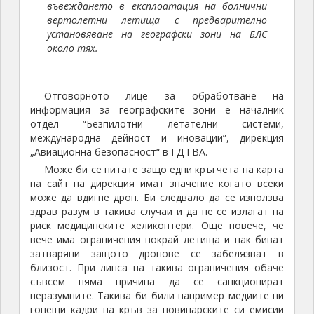
въвеждането в експлоатация на болнични
вертолетни летища с предварително
установяване на географски зони на БЛС
около тях.
Отговорното лице за обработване на
информация за географските зони е началник
отдел “Безпилотни летателни системи,
международна дейност и иновации”, дирекция
„Авиационна безопасност“ в ГД ГВА.
Може би се питате защо едни кръгчета на карта
на сайт на дирекция имат значение когато всеки
може да вдигне дрон. Би следвало да се използва
здрав разум в такива случаи и да не се излагат на
риск медицинските хеликоптери. Още повече, че
вече има ограничения покрай летища и пак биват
затваряни защото дронове се забелязват в
близост. При липса на такива ограничения обаче
съвсем няма причина да се санкционират
неразумните. Такива би били например медиите ни
гонещи кадри на кръв за новинарските си емисии