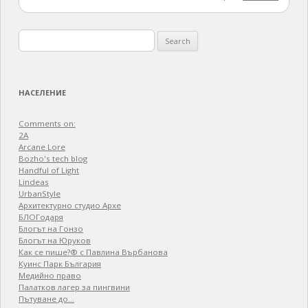
Search
for:
НАСЕЛЕНИЕ
Comments on:
2A
Arcane Lore
Bozho's tech blog
Handful of Light
Lindeas
UrbanStyle
Архитектурно студио Архе
БЛОГодаря
Блогът на Гонзо
Блогът на Юруков
Как се пише?® с Павлина Върбанова
Куинс Парк България
Медийно право
Палатков лагер зa пингвини
Пътуване до…