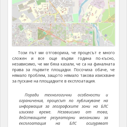
Този път ми отговориха, че процесът е много
сложен и все още върви година по-късно,
независимо, че ми бяха казали, че са на финалната
права за първите площадки. Посочиха обаче, че
нямало проблем, защото нямало такова изискване
за пускане на площадките в експлоатация.
Поради технологични особености и
ограничения, процесът по публикуване на
информация за географските зони на БЛС
изисква време. Независимо от това,
действащите регулаторни механизми за
експлоатация на БЛС осигуряват