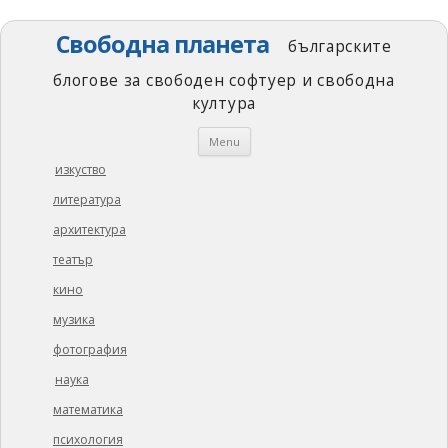
Свободна планета
българските
блогове за свободен софтуер и свободна
култура
Skip
Menu
to
content
изкуство
литература
архитектура
театър
кино
музика
фотография
наука
математика
психология