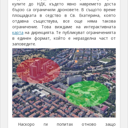
кулите до НДК, където явно навремето доста
бързо са ограничили дроновете. В същото време
площадката в седство в Св. Екатерина, която
отдавна съществува, все още няма такова
ограничение. Това виждаме на интерактивната
карта
на дирекцията. Те публикуват ограниченията
в единен формат, който е неразделна част от
заповедите.
Наскоро ги попитах отново защо