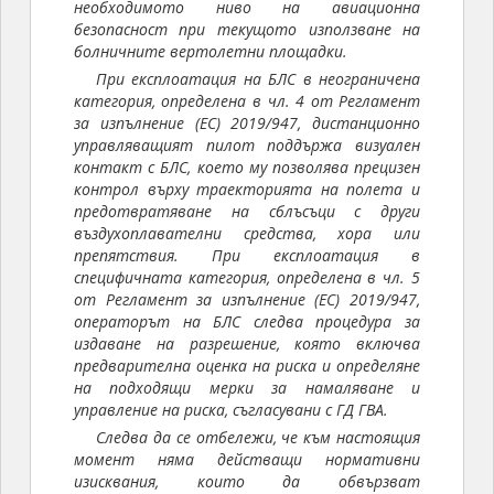
необходимото ниво на авиационна
безопасност при текущото използване на
болничните вертолетни площадки.
При експлоатация на БЛС в неограничена
категория, определена в чл. 4 от Регламент
за изпълнение (ЕС) 2019/947, дистанционно
управляващият пилот поддържа визуален
контакт с БЛС, което му позволява прецизен
контрол върху траекторията на полета и
предотвратяване на сблъсъци с други
въздухоплавателни средства, хора или
препятствия. При експлоатация в
специфичната категория, определена в чл. 5
от Регламент за изпълнение (ЕС) 2019/947,
операторът на БЛС следва процедура за
издаване на разрешение, която включва
предварителна оценка на риска и определяне
на подходящи мерки за намаляване и
управление на риска, съгласувани с ГД ГВА.
Следва да се отбележи, че към настоящия
момент няма действащи нормативни
изисквания, които да обвързват