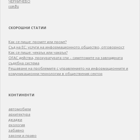
ЧЕРНИЧЕВО
เบทฮับ
СКОРОШНИ СТАТИИ
Как се пише: промпт или промт?
Съд на ЕС: услуги на информационното общество, отговорност
Как се пише: чекрък или чакрък?
OFAC действа, прокуратурата спи – симптомите на завладяната
съдебна система
Решаване на проблемите с управлението на информационните и
комуникационни технологии в обществения сектор
КОНТИНЕНТИ
автомобили
архитектура
джаджи
екология
забавно
закони и право