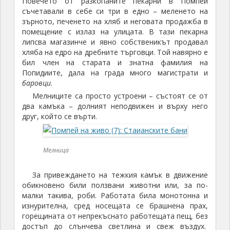
Повечето от разкопаните пекарни в Помпей
съчетавали в себе си три в едно – меленето на
зърното, печенето на хляб и неговата продажба в
помещение с излаз на улицата. В тази пекарна
липсва магазинче и явно собственикът продавал
хляба на едро на дребните търговци. Той навярно е
бил член на старата и знатна фамилия на
Попидиите, дала на града много магистрати и
баровци
.
Мелниците са просто устроени – състоят се от
два камъка – долният неподвижен и върху него
друг, който се върти.
Мелница
За привеждането на тежкия камък в движение
обикновено били ползвани животни или, за по-
малки такива, роби. Работата била монотонна и
изнурителна, сред носещата се брашнена прах,
горещината от непрекъснато работещата пещ, без
достъп до слънчева светлина и свеж въздух.