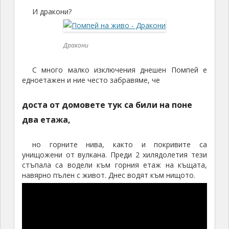
И дракони?
Дракони
С много малко изключения днешен Помпей е
едноетажен и ние често забравяме, че
доста от домовете тук са били на поне
два етажа,
но горните нива, както и покривите са
унищожени от вулкана. Преди 2 хилядолетия тези
стъпала са водели към горния етаж на къщата,
навярно пълен с живот. Днес водят към нищото.