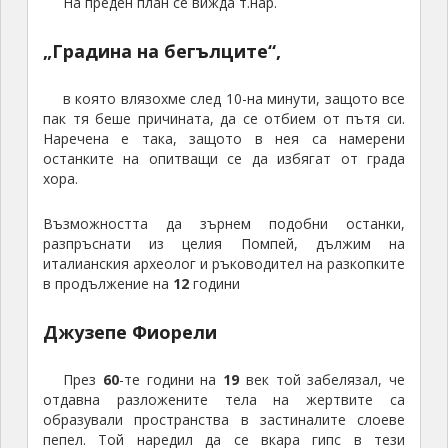
На преден план се вижда т.нар.
„Градина на бегълците“,
в която влязохме след 10-на минути, защото все
пак тя беше причината, да се отбием от пътя си.
Наречена е така, защото в нея са намерени
останките на опитващи се да избягат от града
хора.
Възможността да зърнем подобни останки,
разпръснати из целия Помпей, дължим на
италианския археолог и ръководител на разкопките
в продължение на
12
години
Джузепе Фиорели
През
60
-те години на
19
век той забелязал, че
отдавна разложените тела на жертвите са
образували пространства в застиналите слоеве
пепел. Той наредил да се вкара гипс в тези