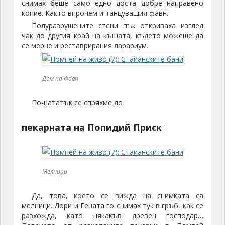
снимах беше само едно доста добре направено
копие. Както впрочем и танцуващия фавн.
Полуразрушените стени пък откриваха изглед
чак до другия край на къщата, където можеше да
се мерне и реставрирания ларариум.
Дом на Фавн
По-нататък се спряхме до
пекарната на Попидий Приск
Мелници
Да, това, което се вижда на снимката са
мелници. Дори и Гената го снимах тук в гръб, как се
разхожда, като някакъв древен господар…