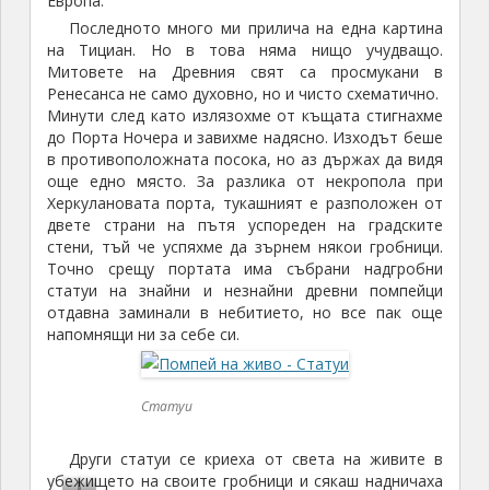
Европа.
н
в
Последното много ми прилича на една картина
е
л
на Тициан. Но в това няма нищо учудващо.
р
е
Митовете на Древния свят са просмукани в
а
ч
Ренесанса не само духовно, но и чисто схематично.
л
е
Минути след като излязохме от къщата стигнахме
о
н
до Порта Ночера и завихме надясно. Изходът беше
в
а
в противоположната посока, но аз държах да видя
и
т
още едно място. За разлика от некропола при
р
а
Херкулановата порта, тукашният е разположен от
и
Е
двете страни на пътя успореден на градските
стени, тъй че успяхме да зърнем някои гробници.
б
в
Точно срещу портата има събрани надгробни
а
р
статуи на знайни и незнайни древни помпейци
о
отдавна заминали в небитието, но все пак още
п
напомнящи ни за себе си.
а
Статуи
Други статуи се криеха от света на живите в
убежището на своите гробници и сякаш надничаха