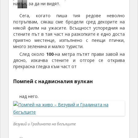
навън, за да ни видят.
Н
а
Сега, когато пиша тия редове неволно
я
д
потръпвам, сякаш сме бродели сред декорите на
к
р
някой филм на ужасите. Всъщност успоредния на
о
у
стените път в тая част на разкопките е едно доста
и
г
приятно местенце, изпълнено с пеещи птички,
б
и
много зеленина и малко туристи.
я
б
След около
100
-на метра пътят прави завой на
х
я
дясно, изкачва стените и отгоре се открива
а
х
прекрасна гледка към част от
б
а
е
с
Помпей с надвисналия вулкан
з
а
г
м
над него.
л
о
а
г
в
л
и
а
Везувий и Градината на бегълците
в
и
.