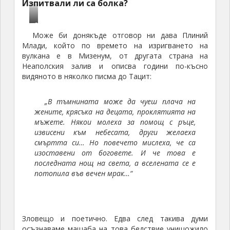
Изпитвали ли са болка?
О
Може би донякъде отговор ни дава Плиний
с
Млади, който по времето на изригването на
т
вулкана е в Мизенум, от другата страна на
а
Неаполския залив и описва години по-късно
н
видяното в няколко писма до Тацит:
к
и
„В тъмнината може да чуеш плача на
о
жените, крясъка на децата, проклятията на
т
мъжете. Някои молеха за помощ с ръце,
х
извисени към небесата, други желаеха
о
смъртта си… Но повечето мислеха, че са
р
изоставени от боговете. И че това е
а
последната нощ на света, а вселената се е
потопила във вечен мрак…“
Зловещо и поетично. Едва след такива думи
осъзнаваме мащаба на това бедствие унищожило