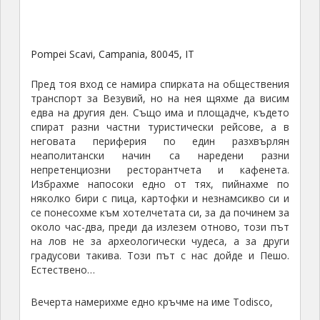
Pompei Scavi, Campania, 80045, IT
Пред тоя вход се намира спирката на обществения
транспорт за Везувий, но на нея щяхме да висим
едва на другия ден. Също има и площадче, където
спират разни частни туристически рейсове, а в
неговата периферия по един разхвърлян
неаполитански начин са наредени разни
непретенциозни ресторантчета и кафенета.
Избрахме напосоки едно от тях, пийнахме по
няколко бири с пица, картофки и незнамсикво си и
се понесохме към хотелчетата си, за да починем за
около час-два, преди да излезем отново, този път
на лов не за археологически чудеса, а за други
градусови такива. Този път с нас дойде и Пешо.
Естествено…
Вечерта намерихме едно кръчме на име Todisco,