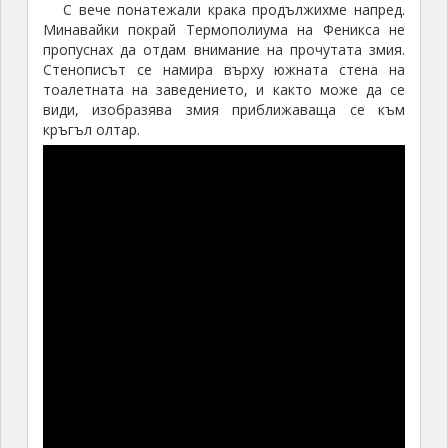
С вече понатежали крака продължихме напред.
Минавайки покрай Термополиума на Феникса не
пропуснах да отдам внимание на прочутата змия.
Стенописът се намира върху южната стена на
тоалетната на заведението, и както може да се
види, изобразява змия приближаваща се към
кръгъл олтар.