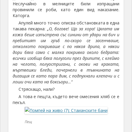
Неслучайно в мелниците били изпращани
провинили се роби, като един вид наказание.
Каторга.
Апулей много точно описва обстановката в една
такава пекарна:
„О, богове! Що за хора! Цялата им
кожа беше изпъстрена със синини от удари на бич и
пребитият им гръб по-скоро се засенчваше,
отколкото покриваше с по някоя дрипа, а някои
дори бяха само с малка покривка около бедрата:
всички изобщо бяха полуголи през дрипите, с клеймо
на челото, полуостригани, с окови на краката,
мъртвешки бледи, почернели в тъмнината на
дигащия се като пара дим, с подпухнали клепачи и с
лоши очи като на боксьори…“
Стряскащо, нали?
А това е пещта, където вече омесения хляб се е
пекъл.
Пещ