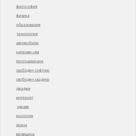
философия
физика
образование
технология
автомобили
направи сам
програмиране
свободен софтуер
свободен хардуер
джаджи
интернет
здраве
екология
храна
медицина