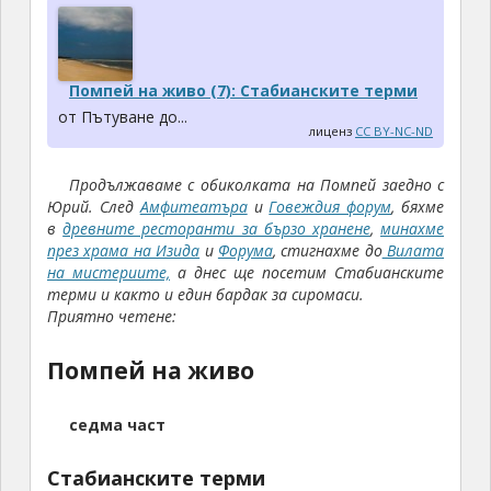
Помпей на живо (7): Стабианските терми
от Пътуване до...
лиценз
CC BY-NC-ND
Продължаваме с обиколката на Помпей заедно с
Юрий. След
Амфитеатъра
и
Говеждия форум
, бяхме
в
древните ресторанти за бързо хранене
,
минахме
през храма на Изида
и
Форума
, стигнахме до
Вилата
на мистериите,
а днес ще посетим Стабианските
терми и както и един бардак за сиромаси.
Приятно четене:
Помпей на живо
седма част
Стабианските терми