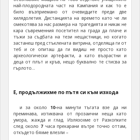
най-плодородната част на Кампания и как то е
било възприемано от очевидците преди две
хилядолетия. Дистанцията на времето като че ли
омекотява за нас размера на трагедията и никак не
кара съвременния посетител на града да плаче и
тъжи за съдбата на тези нещастници, но когато
застанеш пред стъклената витрина, отделяща ги от
теб и се опиташ да ги видиш не просто като
археологически артефакти, а като възрастни и
деца от плът и кръв, нещо буквално те стисва за
гърлото…
Е, продължихме по пътя си към изхода
и за около
10-
на минути тъгата взе да ни
преминава, изтиквана от прозаични неща като
умора, жажда и глад. Излязохме от Разкопките
след около
7
часа прекарани вътре точно оттам,
откъдето бяхме влезли –