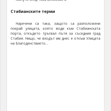
Стабианските терми
Наречени са така, защото са разположени
покрай улицата, която води към Стабианската
порта, откъдето тръгвал пътя за съседния град
Стабия. Нищо, че входът им днес е откъм Улицата
на Благоденствието…