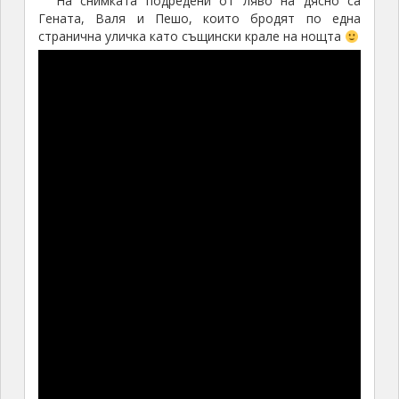
На снимката подредени от ляво на дясно са
Гената, Валя и Пешо, които бродят по една
странична уличка като същински крале на нощта