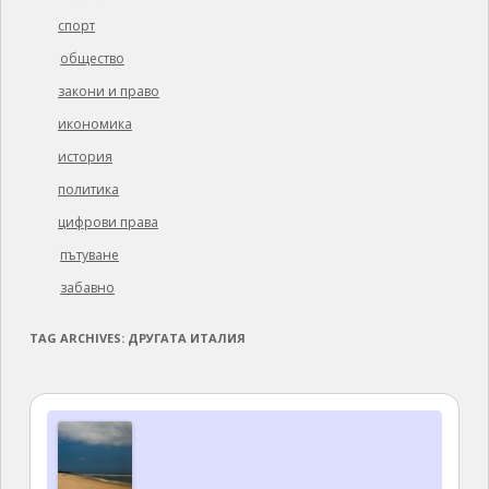
спорт
общество
закони и право
икономика
история
политика
цифрови права
пътуване
забавно
TAG ARCHIVES:
ДРУГАТА ИТАЛИЯ