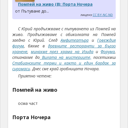
Помпей на живо (8): Порта Ночера
от Пътуване до...
лиценз
CC BY-NC-ND
С Юрий продължваме с пътуването из Помпей на
живо.
Продължаваме с обиколката на Помпей
заедно с Юрий. След
Амфитеатъра
и
Говеждия
форум
, бяхме в
древните ресторанти за бързо
хранене
,
минахме през храма на Изида
и
Форума
,
стигнахме до
Вилата на мистериите,
посетихмш
Стабианските терми и както и един бардак за
сиромаси
.
Днес сме край гробницата Ночара.
Приятно четене:
Помпей на живо
осма част
Порта Ночера