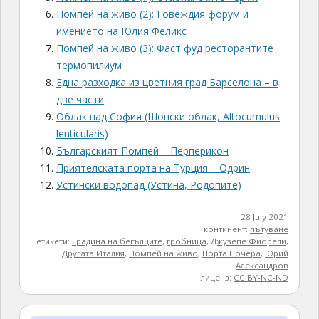
Помпей на живо (2): Говеждия форум и
имението на Юлия Феликс
Помпей на живо (3): Фаст фуд ресторантите
термопилиум
Една разходка из цветния град Барселона – в
две части
Облак над София (Шопски облак, Altocumulus
lenticularis)
Българският Помпей – Перперикон
Приятелската порта на Турция – Одрин
Устински водопад (Устина, Родопите)
28 July 2021
континент:
пътуване
етикети:
Градина на бегълците
,
гробница
,
Джузепе Фиорели
,
Другата Италия
,
Помпей на живо
,
Порта Ночера
,
Юрий
Александров
лиценз:
CC BY-NC-ND