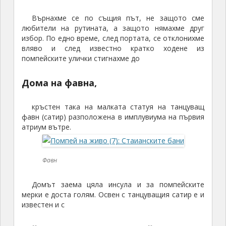
Върнахме се по същия път, не защото сме
любители на рутината, а защото нямахме друг
избор. По едно време, след портата, се отклонихме
вляво и след известно кратко ходене из
помпейските улички стигнахме до
Дома на фавна,
кръстен така на малката статуя на танцуващ
фавн (сатир) разположена в имплувиума на първия
атриум вътре.
Фавн
Домът заема цяла инсула и за помпейските
мерки е доста голям. Освен с танцуващия сатир е и
известен и с