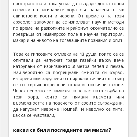
пространства и така успял да създаде доста точни
отливки на загиналите хора със запазени в тях
единствено кости и черепи. От времето на този
археолог започват да се използват научни методи
по време на разкопките и районът окончателно се
превръща от иманярско поле в научна територия,
макар и на нивото на тогавашните познания и опит.
Това са гипсовите отливки на
13
души, които са се
опитвали да напуснат града газейки върху вече
натрупани от изригването
3
метра пепел и пемза.
Най-вероятно са посрещнали смъртта си бързо,
изгорени или задушени от пирокластичния състоящ
се от свръхнагорещени скали и токсични газове.
Човек неволно се замисля за нещастната съдба на
тези хора, които са нямали късмета или
възможността на повечето от своите съграждани,
да напуснат навреме Помпей. И неволно се пита,
как са се чувствали,
какви са били последните им мисли?