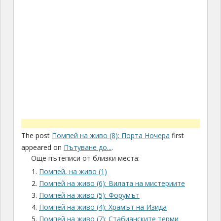
The post
Помпей на живо (8): Порта Ночера
first
appeared on
Пътуване до...
.
Още пътеписи от близки места:
Помпей, на живо (1)
Помпей на живо (6): Вилата на мистериите
Помпей на живо (5): Форумът
Помпей на живо (4): Храмът на Изида
Помпей на живо (7): Стабианските терми