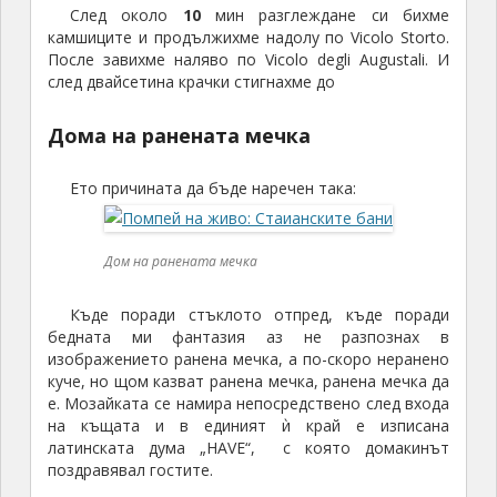
След около
10
мин разглеждане си бихме
камшиците и продължихме надолу по Vicolo Storto.
После завихме наляво по Vicolo degli Augustali. И
след двайсетина крачки стигнахме до
Дома на ранената мечка
Ето причината да бъде наречен така:
Дом на ранената мечка
Къде поради стъклото отпред, къде поради
бедната ми фантазия аз не разпознах в
изображението ранена мечка, а по-скоро неранено
куче, но щом казват ранена мечка, ранена мечка да
е. Мозайката се намира непосредствено след входа
на къщата и в единият ѝ край е изписана
латинската дума „HAVE“, с която домакинът
поздравявал гостите.