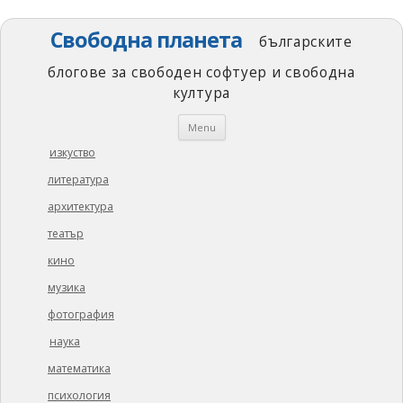
Свободна планета
българските
блогове за свободен софтуер и свободна
култура
Skip
Menu
to
content
изкуство
литература
архитектура
театър
кино
музика
фотография
наука
математика
психология