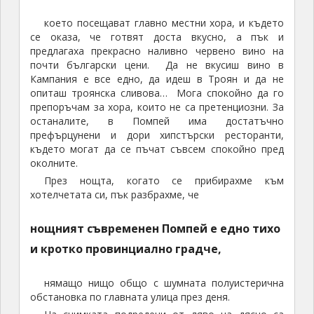
което посещават главно местни хора, и където
се оказа, че готвят доста вкусно, а пък и
предлагаха прекрасно наливно червено вино на
почти български цени. Да не вкусиш вино в
Кампания е все едно, да идеш в Троян и да не
опиташ троянска сливова… Мога спокойно да го
препоръчам за хора, които не са претенциозни. За
останалите, в Помпей има достатъчно
префърцунени и дори хипстърски ресторанти,
където могат да се пъчат съвсем спокойно пред
околните.
През нощта, когато се прибирахме към
хотелчетата си, пък разбрахме, че
нощният съвременен Помпей е едно тихо
и кротко провинциално градче,
нямащо нищо общо с шумната полуистерична
обстановка по главната улица през деня.