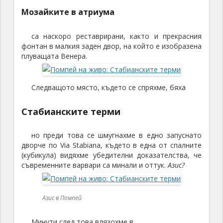
Мозайките в атриума
са наскоро реставрирани, както и прекрасния
фонтан в малкия заден двор, на който е изобразена
плуващата Венера.
Следващото място, където се спряхме, бяха
Стабианските терми
но преди това се шмугнахме в едно запуснато
дворче по Via Stabiana, където в една от спалните
(кубикула) видяхме убедителни доказателства, че
съвременните варвари са минали и оттук.
Азис?
Азис в Помпей
Минути след това влязохме в