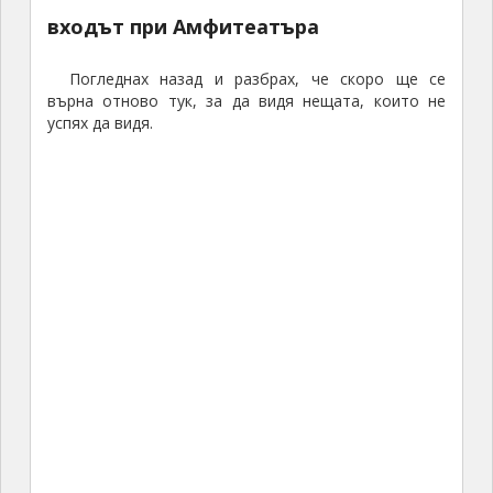
входът при Амфитеатъра
Погледнах назад и разбрах, че скоро ще се
върна отново тук, за да видя нещата, които не
успях да видя.