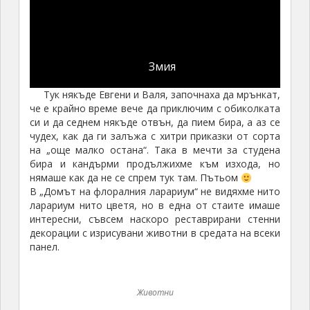
Змия
Тук някъде Евгени и Валя, започнаха да мрънкат,
че е крайно време вече да приключим с обиколката
си и да седнем някъде отвън, да пием бира, а аз се
чудех, как да ги залъжа с хитри приказки от сорта
на „още малко остана“. Така в мечти за студена
бира и кандърми продължихме към изхода, но
нямаше как да не се спрем тук там. Пътьом
В „Домът на флоралния ларариум“ не видяхме нито
ларариум нито цветя, но в една от стаите имаше
интересни, съвсем наскоро реставрирани стенни
декорации с изрисувани животни в средата на всеки
панел.
Животни