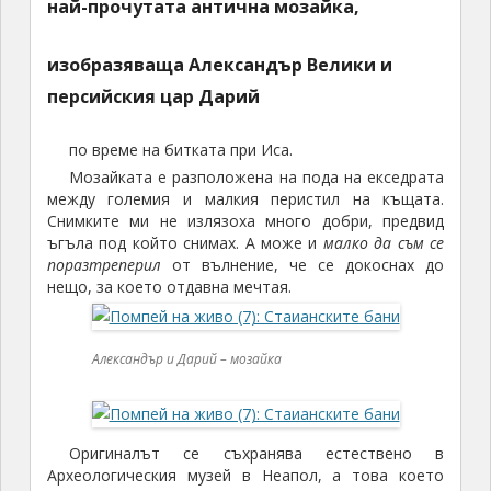
най-прочутата антична мозайка,
изобразяваща Александър Велики и
персийския цар Дарий
по време на битката при Иса.
Мозайката е разположена на пода на екседрата
между големия и малкия перистил на къщата.
Снимките ми не излязоха много добри, предвид
ъгъла под който снимах. А може и
малко да съм се
поразтреперил
от вълнение, че се докоснах до
нещо, за което отдавна мечтая.
Александър и Дарий – мозайка
Оригиналът се съхранява естествено в
Археологическия музей в Неапол, а това което