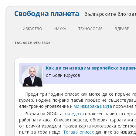
Свободна планета
българските блогове
ИЗКУСТВО
НАУКА
ТЕХНОЛОГИЯ
ЗДРАВЕ
ЛИТЕРАТУРА
МАТЕМАТИКА
АВТОМОБИЛИ
ЕКОЛОГИЯ
TAG ARCHIVES:
ЕЗОК
АРХИТЕКТУРА
ПСИХОЛОГИЯ
НАПРАВИ САМ
ХРАНА
ТЕАТЪР
ФИЛОСОФИЯ
ПРОГРАМИРАНЕ
МЕДИЦИНА
Как да си извадим европейска здрав
КИНО
ФИЗИКА
СВОБОДЕН СОФТУЕР
СПОРТ
от Боян Юруков
МУЗИКА
ОБРАЗОВАНИЕ
СВОБОДЕН ХАРДУЕР
Преди три години описах как може да се поръча п
ФОТОГРАФИЯ
ДЖАДЖИ
куриер. Година по-рано такъв процес не съществуваш
електронно управление и
ми изкараха карта
поръчана п
ИНТЕРНЕТ
В края на 2024-та
въведоха
по-лесен начин за поръ
районната каса. Описах процеса, обнових първата ми с
от всички извадили такава карта използваха електр
пъти за това нещо.
Тогава описах
данните за изважд