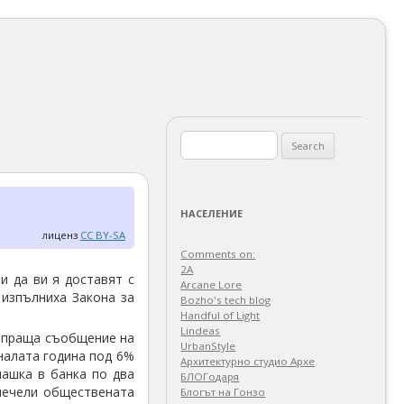
Search
for:
НАСЕЛЕНИЕ
лиценз
CC BY-SA
Comments on:
2A
и да ви я доставят с
Arcane Lore
 изпълниха Закона за
Bozho's tech blog
Handful of Light
Lindeas
изпраща съобщение на
UrbanStyle
иналата година под 6%
Архитектурно студио Архе
пашка в банка по два
БЛОГодаря
печели обществената
Блогът на Гонзо