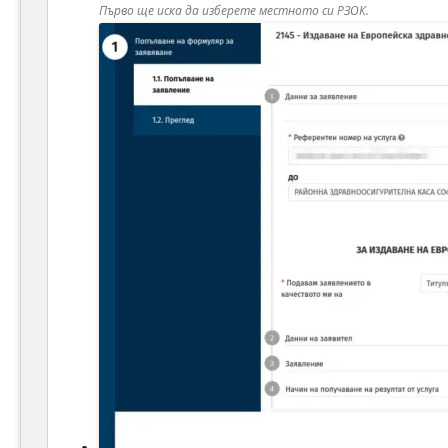
Първо ще иска да изберете местното си РЗОК.