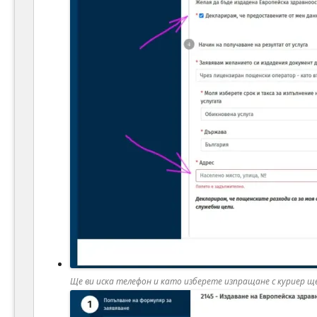
Ще ви иска телефон и като изберете изпращане с куриер ще