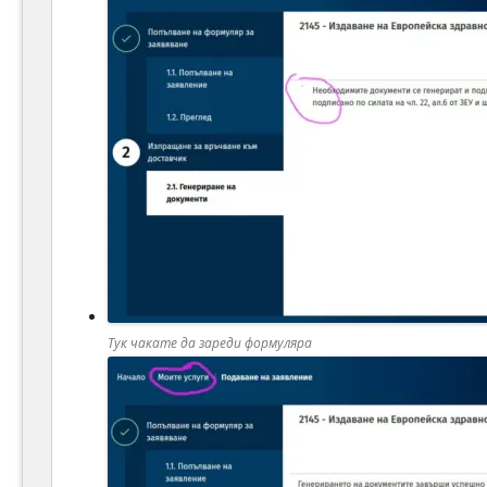
Тук чакате да зареди формуляра