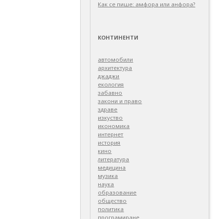
Как се пише: амфора или анфора?
КОНТИНЕНТИ
автомобили
архитектура
джаджи
екология
забавно
закони и право
здраве
изкуство
икономика
интернет
история
кино
литература
медицина
музика
наука
образование
общество
политика
програмиране