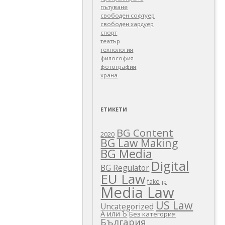
пътуване
свободен софтуер
свободен хардуер
спорт
театър
технология
философия
фотография
храна
ЕТИКЕТИ
BG Content
2020
BG Law Making
BG Media
Digital
BG Regulator
EU Law
fake
ip
Media Law
US Law
Uncategorized
А или Ъ
Без категория
България