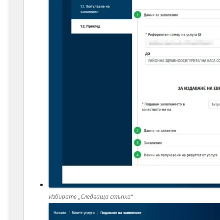
Избирате „Следваща стъпка“