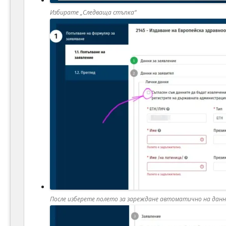
Избирате „Следваща стъпка“
После изберете полето за зареждане автоматично на дан