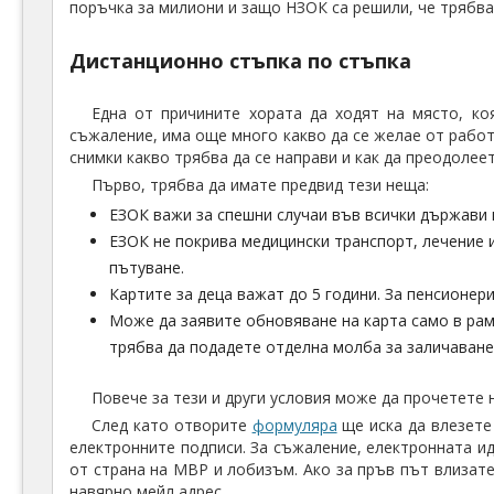
поръчка за милиони и защо НЗОК са решили, че трябва
Дистанционно стъпка по стъпка
Една от причините хората да ходят на място, к
съжаление, има още много какво да се желае от рабо
снимки какво трябва да се направи и как да преодолее
Първо, трябва да имате предвид тези неща:
ЕЗОК важи за спешни случаи във всички държави 
ЕЗОК не покрива медицински транспорт, лечение и
пътуване.
Картите за деца важат до 5 години. За пенсионери
Може да заявите обновяване на карта само в рамк
трябва да подадете отделна молба за заличаване 
Повече за тези и други условия може да прочетете
След като отворите
формуляра
ще иска да влезете 
електронните подписи. За съжаление, електронната и
от страна на МВР и лобизъм. Ако за пръв път влизат
навярно мейл адрес.