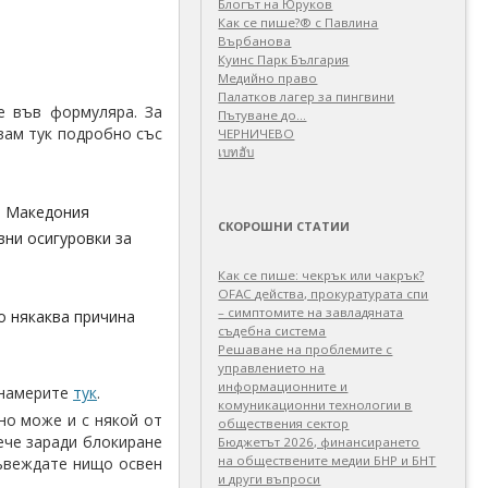
Блогът на Юруков
Как се пише?® с Павлина
Върбанова
Куинс Парк България
Медийно право
Палатков лагер зa пингвини
е във формуляра. За
Пътуване до…
вам тук подробно със
ЧЕРНИЧЕВО
เบทฮับ
и Македония
СКОРОШНИ СТАТИИ
вни осигуровки за
Как се пише: чекрък или чакрък?
OFAC действа, прокуратурата спи
– симптомите на завладяната
о някаква причина
съдебна система
Решаване на проблемите с
управлението на
информационните и
 намерите
тук
.
комуникационни технологии в
но може и с някой от
обществения сектор
ече заради блокиране
Бюджетът 2026, финансирането
на обществените медии БНР и БНТ
въвеждате нищо освен
и други въпроси