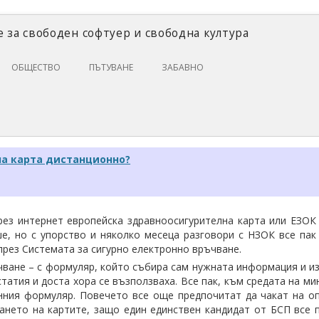
 за свободен софтуер и свободна култура
Skip
ОБЩЕСТВО
ПЪТУВАНЕ
ЗАБАВНО
to
content
ЗАКОНИ И ПРАВО
ИКОНОМИКА
ИСТОРИЯ
на карта дистанционно?
ПОЛИТИКА
ЦИФРОВИ ПРАВА
рез интернет европейска здравноосигурителна карта или ЕЗОК 
е, но с упорство и няколко месеца разговори с НЗОК все пак
рез Системата за сигурно електронно връчване.
чване – с формуляр, който събира сам нужната информация и 
татия и доста хора се възползваха. Все пак, към средата на м
онния формуляр. Повечето все още предпочитат да чакат на о
ането на картите, защо един единствен кандидат от БСП все 