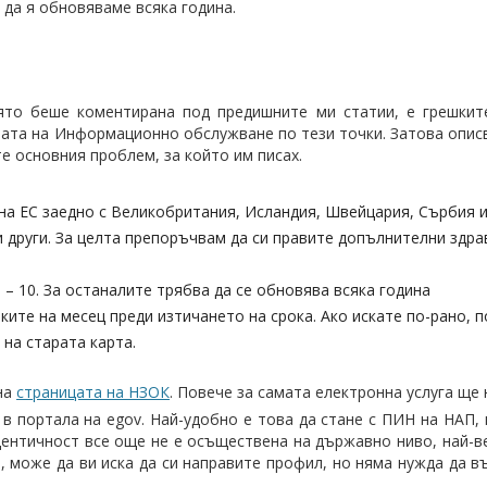
 да я обновяваме всяка година.
оято беше коментирана под предишните ми статии, е грешкит
тата на Информационно обслужване по тези точки. Затова опис
те основния проблем, за който им писах.
на ЕС заедно с Великобритания, Исландия, Швейцария, Сърбия 
 други. За целта препоръчвам да си правите допълнителни здра
 – 10. За останалите трябва да се обновява всяка година
ите на месец преди изтичането на срока. Ако искате по-рано, п
на старата карта.
 на
страницата на НЗОК
. Повече за самата електронна услуга ще
в портала на egov. Най-удобно е това да стане с ПИН на НАП, 
дентичност все още не е осъществена на държавно ниво, най-в
е, може да ви иска да си направите профил, но няма нужда да 