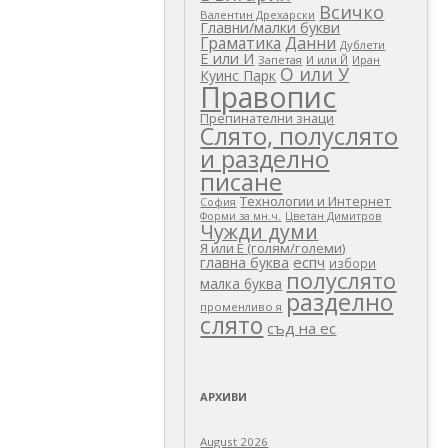
Всичко
Валентин Дрехарски
Главни/малки букви
Граматика
Данни
Дублети
Е или И
Запетая
И или Й
Иран
О или У
Куинс Парк
Правопис
Препинателни знаци
Слято, полуслято
и разделно
писане
Технологии и Интернет
София
Цветан Димитров
Форми за мн.ч.
Чужди думи
Я или Е (голям/големи)
еспч
главна буква
избори
полуслято
малка буква
разделно
променливо я
слято
съд на ес
АРХИВИ
August 2026