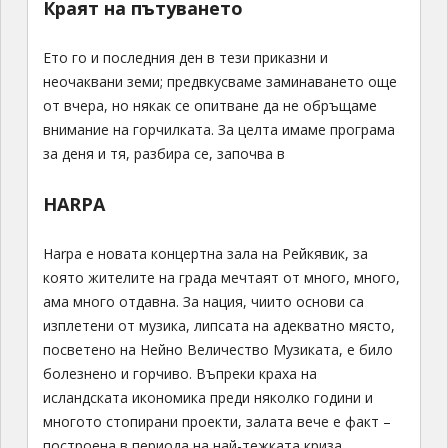
Краят на пътуването
Ето го и последния ден в тези приказни и
неочаквани земи; предвкусваме заминаването още
от вчера, но някак се опитване да не обръщаме
внимание на горчилката. За целта имаме програма
за деня и тя, разбира се, започва в
HARPA
Harpa е новата концертна зала на Рейкявик, за
която жителите на града мечтаят от много, много,
ама много отдавна. За нация, чиито основи са
изплетени от музика, липсата на адекватно място,
посветено на Нейно Величество Музиката, е било
болезнено и горчиво. Въпреки краха на
исландската икономика преди няколко години и
многото стопирани проекти, залата вече е факт –
построена в периода на най-тежката криза,