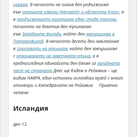
църква
.
В началото на осмия ден родължихме
към
горещите извори Hveravellir и областта
Kjolur
, а
в
продължението посетихме едно стадо тюлени
.
Началото на деветия ден тръгнахме
към
Западните фиорди
, който ден
завършихме в
Патрексфиорд
. В началото десети ден навлязохме
в
Царството на птиците
, който ден завършихме
с
откриването на заветната птица
, а в
предпоследния единайсети ден бяхме из
западната
част на страната
Днес ще бъдем в Рейкявик – ще
видим HARPA, един истински исландски музей с много
отговори и Катедралата на Рейкявик
Приятно
четене:
Исландия
ден 12