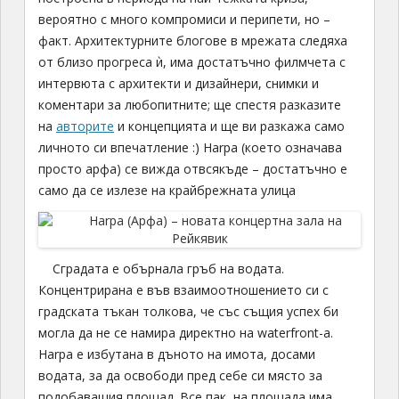
вероятно с много компромиси и перипети, но –
факт. Архитектурните блогове в мрежата следяха
от близо прогреса ѝ, има достатъчно филмчета с
интервюта с архитекти и дизайнери, снимки и
коментари за любопитните; ще спестя разказите
на
авторите
и концепцията и ще ви разкажа само
личното си впечатление :) Harpa (което означава
просто арфа) се вижда отвсякъде – достатъчно е
само да се излезе на крайбрежната улица
Сградата е обърнала гръб на водата.
Концентрирана e във взаимоотношението си с
градската тъкан толкова, че със същия успех би
могла да не се намира директно на waterfront-а.
Harpa е избутана в дъното на имота, досами
водата, за да освободи пред себе си място за
подобаващия площад. Все пак, на площада има