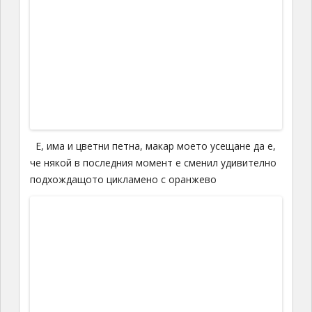
симултанен превод и дигитализиран звук
Зала с равен под, променлива акустика без