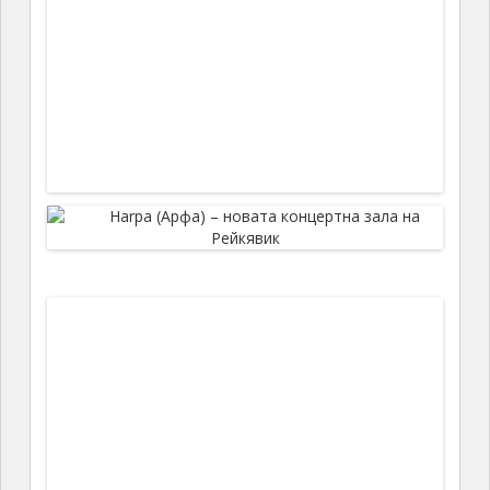
Двойна (делима) зала с равен под, променлива
акустика (въртящи се странични пана), прибиращи
се амфитеатрални места, възможности за