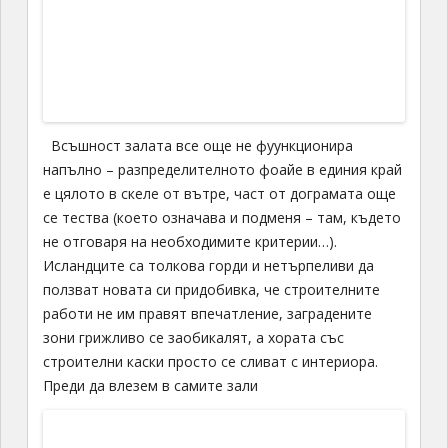
и нейно Величество – Главната Зала
Червеното трябвало да асоциира огън, лава или
нещо подобно. Странно, личното ми усещане е, че
не им се е получило особено През цялото време се
оглеждам за Органа – онзи, големият,
умопомрачителният, символът на Исландия,
органът с главно О…. та какво би била концертна
зала в Исландия без орган!???! Дори селските
църкви са оборудвани поне с хармониум, при това
от стотици години! А залата – залата трябва да
притежава нещо несравнимо, уникално,
произведение на изкуството във всяко отношение,
орган, само от видът на който да ти се подкосяват