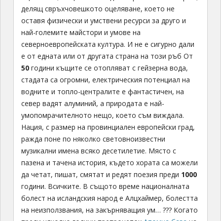
По пътя за летището Исландия ни изпраща
крайно подобаващо