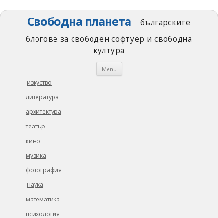
Свободна планета
българските
блогове за свободен софтуер и свободна
култура
Skip
Menu
to
content
изкуство
литература
архитектура
театър
кино
музика
фотография
наука
математика
психология