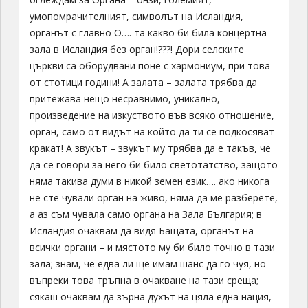
което е отвъд способностите ми, отвъд
разбирането. Съзнанието ми не обича такива
невъзможности (сигурно затова дойдохме), но
дванадесетте дни, прекарани в лутане из острова
не ме доведоха и на милиметър по-близо до
отговора…. За довиждане влизаме в
един от символите на Рейкявик