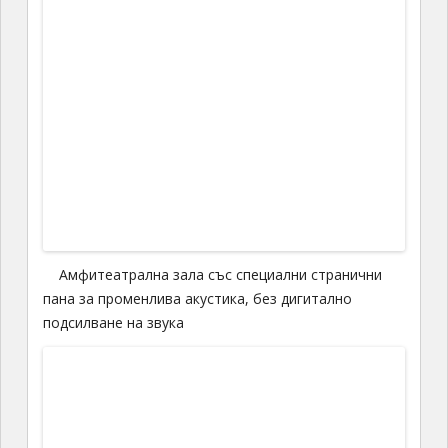
точно това, от което имаме нужда в момента –
отговори
…
И на други места има такива музеи – с истински
сгради от едно време, млади хора, облечени в
съответните носии с подобаващо поведение и
разкази за начина на живот преди примерно
300
години. На другите места, обаче, дори не сме
изпитвали потребност да влезем, камо ли – да
разпитваме