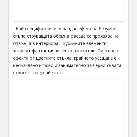
Aмфитеатрална зала със специални странични
пана за променлива акустика, без дигитално
подсилване на звука