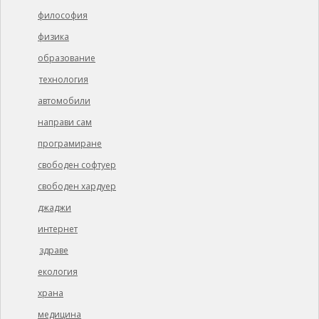
философия
физика
образование
технология
автомобили
направи сам
програмиране
свободен софтуер
свободен хардуер
джаджи
интернет
здраве
екология
храна
медицина