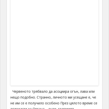
е от едната или от другата страна на този ръб От
50
години къщите се отопляват с гейзерна вода,
стадата са огромни, електрическия потенциал на
водните и топло-централите е фантастичен, на
север вадят алуминий, а природата е най-
умопомрачителното нещо, което съм виждала.
Нация, с размер на провинциален европейски град,
ражда поне по няколко световноизвестни
музикални имена всяко десетилетие. Място с
пазена и тачена история, където хората са можели
да четат, пишат, смятат и редят поезия преди
1000
години. Всичките. В същото време националната
болест на исландския народ е Алцхаймер, болестта
на неизползвания, на закърняващия ум… ??? Когато
преди няколко години препрочетох
Атомна база
на
n-айсти път, затварянето на задната корица ме
остави със същото едва доловимо неразбиране, с
което я затворих първия път, преди
20
години; има
нещо в начина на мислене и ценностната система,