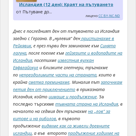
Исландия (12 ден): Краят на пътуването
от Пътуване до...
лиценз
CC BY-NC-ND
Днес е последният ден от пътуването из Исландия
заедно с Гергана. В „нулевия“ ден
пристигнахме в
Рейкявик
, е през първи ден заминахме към
Синята
лагуна
, после поехме към
гейзерите и водопадите на
Исландия
, посетихме
известния вулкан
Еяфялайокул
и близките глетчери, тръгнахме
по
непреодолимите части на страната
, които в
крайна
сметка преминахме
. Миналия път
започнхам
петия ден от приключението
в приказната
Исландия, който
иимаше и продължение
. За
последно търсихме
тъмната страна на Исландия
, в
началото на седмия ден тръгнахме
на „лов“ за
китове и на риболов
, в първото
продължение
видяхме как са живели древните
исландци
, а във второто
продължение ходихме на