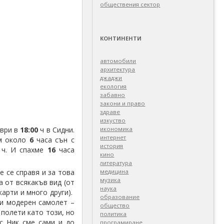
обществения сектор
КОНТИНЕНТИ
автомобили
архитектура
джаджи
екология
забавно
закони и право
здраве
изкуство
ври в
18:00
ч в Сидни.
икономика
интернет
ем около
6
часа сън с
история
0
ч. И спахме
16
часа
кино
литература
е се справя и за това
медицина
музика
а от всякакъв вид (от
наука
карти и много други).
образование
 и модерен самолет –
общество
 полети като този, но
политика
 с Ник сме сами и до
програмиране