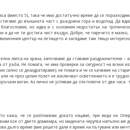
аса (вместо 5), така че има достатъчно време да се поразходим
стигаме до външната част с дъждовна гора и водопад. Да вди
 благословия, но идва и с основния недостатък на тропичес
и и да не ти достига чист въздух. Добре, че паркчето е малко, 
евизионния център на летището и засядаме там. Нищо интересно
телна липса на храна, започваме да ставаме раздразнителни – а
 от ръба. Не помага, че има проверки за сигурност на всеки и
ие силно се дехидратираме); не помага и че се качваме на стари
 или че през целия полет не изключват осветлението и е трудно 
оръчали веган. Аз лично не успявам да спя повече от два часа. 
то кажа, че се разплаквам докато кацаме, при вида на Опер
 знам кое от двете доминира, но мидената черупка напълно ме 
ва дълго време (вие решете дали е време на пътуване или мечт