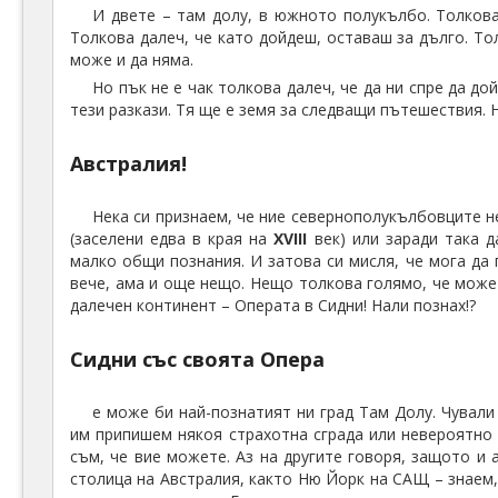
И двете – там долу, в южното полукълбо. Толкова
Толкова далеч, че като дойдеш, оставаш за дълго. То
може и да няма.
Но пък не е чак толкова далеч, че да ни спре да д
тези разкази. Тя ще е земя за следващи пътешествия. 
Австралия!
Нека си признаем, че ние севернополукълбовците н
(заселени едва в края на
XVIII
век) или заради така 
малко общи познания. И затова си мисля, че мога да п
вече, ама и още нещо. Нещо толкова голямо, че може
далечен континент – Операта в Сидни! Нали познах!?
Сидни със своята Опера
е може би най-познатият ни град Там Долу. Чували
им припишем някоя страхотна сграда или невероятно 
съм, че вие можете. Аз на другите говоря, защото и 
столица на Австралия, както Ню Йорк на САЩ – знаем, 