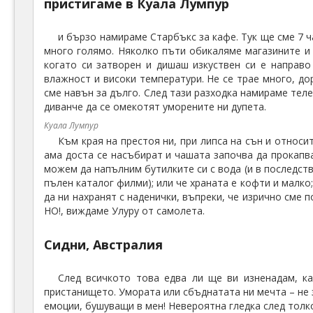
пристигаме в Куала Лумпур
и бързо намираме Старбъкс за кафе. Тук ще сме 7 ч
много голямо. Няколко пъти обикаляме магазините и 
когато си затворен и дишаш изкуствен си е направо
влажност и високи температури. Не се трае много, дор
сме навън за дълго. След тази разходка намираме тел
диванче да се омекотят уморените ни дупета.
Куала Лумпур
Към края на престоя ни, при липса на сън и относи
ама доста се насъбират и чашата започва да прокапва
можем да напълним бутилките си с вода (и в последств
пълен каталог филми); или че храната е кофти и малко;
да ни нахранят с наденички, въпреки, че изрично сме п
НО!, виждаме Улуру от самолета.
Сидни, Австралия
След всичкото това едва ли ще ви изненадам, ка
пристанището. Умората или сбъднатата ни мечта – не
емоции, бушуващи в мен! Невероятна гледка след толко