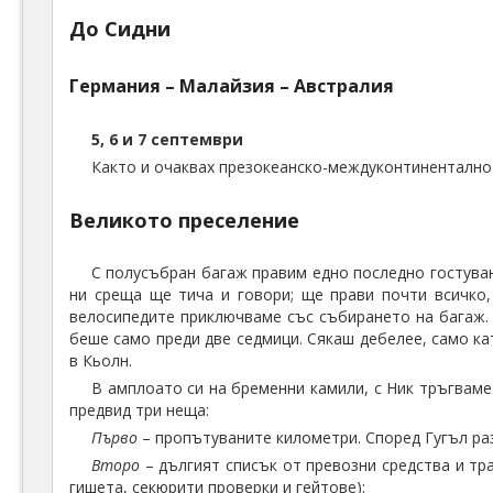
До Сидни
Германия – Малайзия – Австралия
5, 6 и 7 септември
Както и очаквах презокеанско-междуконтиненталнот
Великото преселение
С полусъбран багаж правим едно последно гостуван
ни среща ще тича и говори; ще прави почти всичко,
велосипедите приключваме със събирането на багаж. 
беше само преди две седмици. Сякаш дебелее, само ка
в Кьолн.
В амплоато си на бременни камили, с Ник тръгвам
предвид три неща:
Първо
– пропътуваните километри. Според Гугъл ра
Второ
– дългият списък от превозни средства и тр
гишета, секюрити проверки и гейтове):