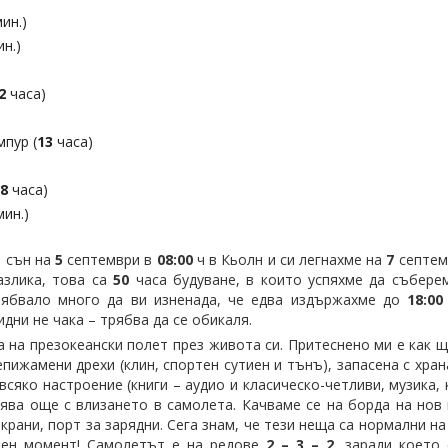
ин.)
н.)
2
часа)
пур (
13
часа)
(
8
часа)
ин.)
т сън на
5
септември в
08:00
ч в Кьолн и си легнахме на
7
септем
азлика, това са
50
часа будуване, в които успяхме да събер
рябвало много да ви изненада, че едва издържахме до
18:0
дни не чака – трябва да се обикаля.
а на презокеански полет през живота си. Притеснено ми е как щ
ижамени дрехи (клин, спортен сутиен и тънъ), запасена с хран
сяко настроение (книги – аудио и класическо-четливи, музика, 
ява още с влизането в самолета. Качваме се на борда на нов
екрани, порт за зарядни. Сега знам, че тези неща са нормални на
мен момент! Самолетът е на редове
2 – 3 – 2
, заради което