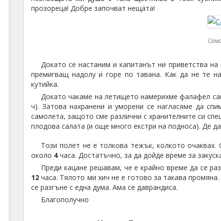
прозореца! Добре започват нещата!
Само
Докато се настаним и капитанът ни приветства на 
премигващ надолу и горе по тавана. Как да не те н
кутийка.
Докато чакаме на летището намерихме фалафел санд
ч). Затова нахранени и уморени се нагласяме да спи
самолета, защото сме различни с хранителните си спец
плодова салата (и още много екстри на подноса). Де 
Този полет не е толкова тежък, колкото очаквах.
около
4
часа. Достатъчно, за да дойде време за закуска
Преди кацане решавам, че е крайно време да се ра
12
часа. Тялото ми хич не е готово за такава промяна. 
се разгъне с една дума. Ама се даврандиса.
Благополучно