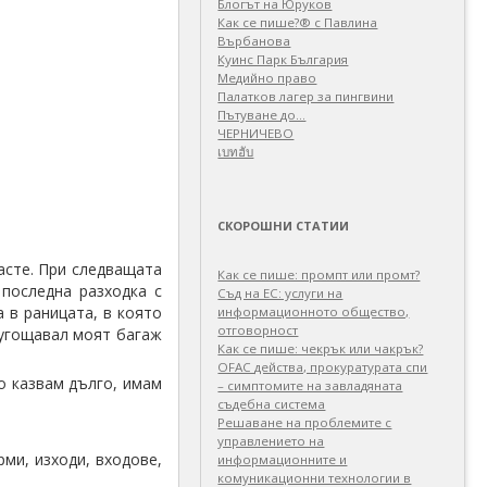
Блогът на Юруков
Как се пише?® с Павлина
Върбанова
Куинс Парк България
Медийно право
Палатков лагер зa пингвини
Пътуване до…
ЧЕРНИЧЕВО
เบทฮับ
СКОРОШНИ СТАТИИ
асте. При следващата
Как се пише: промпт или промт?
 последна разходка с
Съд на ЕС: услуги на
 в раницата, в която
информационното общество,
отговорност
е угощавал моят багаж
Как се пише: чекрък или чакрък?
OFAC действа, прокуратурата спи
о казвам дълго, имам
– симптомите на завладяната
съдебна система
Решаване на проблемите с
управлението на
ми, изходи, входове,
информационните и
комуникационни технологии в