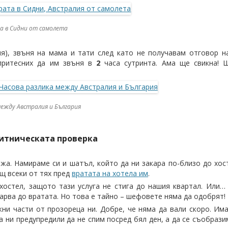
а в Сидни от самолета
я), звъня на мама и тати след като не получавам отговор н
 притесних да им звъня в
2
часа сутринта. Ама ще свикна! 
между Австралия и България
митническата проверка
жа. Намираме си и шатъл, който да ни закара по-близо до хост
ащ всеки от тях пред
вратата на хотела им
.
хостел, защото тази услуга не стига до нашия квартал. Или
арва до вратата. Но това е тайно – шефовете няма да одобрят!
жни части от прозореца ни. Добре, че няма да вали скоро. И
а ни предупредили да не спим посред бял ден, а да се съобраз