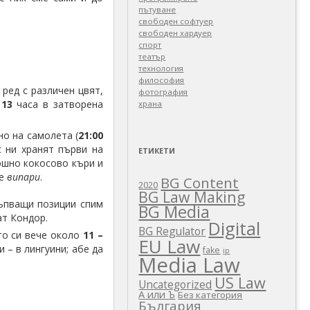
пътуване
свободен софтуер
свободен хардуер
спорт
театър
технология
философия
ред с различен цвят,
фотография
и
13
часа в затворена
храна
о на самолета (
21:00
с ни хранят първи на
ЕТИКЕТИ
кошно кокосово къри и
ме
випари
.
BG Content
2020
BG Law Making
ръпващи позиции спим
BG Media
дат Кондор.
Digital
BG Regulator
то си вече около
11 –
EU Law
 – в лингуини; абе да
fake
ip
Media Law
US Law
Uncategorized
А или Ъ
Без категория
България