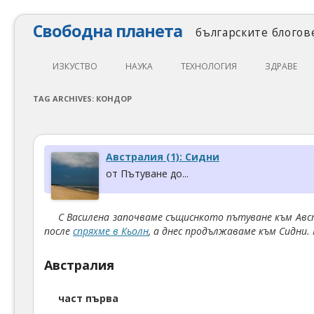
Свободна планета
българските блогове
ИЗКУСТВО
НАУКА
ТЕХНОЛОГИЯ
ЗДРАВЕ
ЛИТЕРАТУРА
МАТЕМАТИКА
АВТОМОБИЛИ
ЕКОЛОГИЯ
TAG ARCHIVES:
КОНДОР
АРХИТЕКТУРА
ПСИХОЛОГИЯ
НАПРАВИ САМ
ХРАНА
ТЕАТЪР
ФИЛОСОФИЯ
ПРОГРАМИРАНЕ
МЕДИЦИНА
Австралия (1): Сидни
КИНО
ФИЗИКА
СВОБОДЕН СОФТУЕР
СПОРТ
от Пътуване до...
МУЗИКА
ОБРАЗОВАНИЕ
СВОБОДЕН ХАРДУЕР
С Василена започваме същиснкото пътуване към Авс
ФОТОГРАФИЯ
ДЖАДЖИ
после
спряхме в Кьолн
, а днес продължаваме към Сидни.
ИНТЕРНЕТ
Австралия
част първа