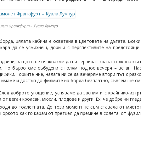
лет Франкфурт – Куала Лумпур
борда, цялата кабина е осветена в цветовете на дъгата. Всеки 
акара да се усмихнеш, дори и с перспективите на предстоящ
вичи, защото не очаквахме да ни сервират храна толкова късн
м. Но бързо сме събудени с голям поднос вечеря – веган. На
ифики. Горките ние, налага ни се да вечеряме втори път с раз
да имаме и достъп до филмите на борда безплатно, съвсем ще с
 След доброто угощение, успяваме да заспим и с крайнико-изт
 от веган кроасан, мюсли, плодове и други. Ех, че добре ни гле
зходя до тоалетната. До този момент не съм ставала от място
Горкото как го карам от претцел да премине в солета; от фузили