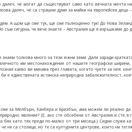
 далеч, че могат да съществуват само като вечната мечта н
лкова далеч, че са страшни думи за майки на европейски деца 
ойдем. А щом ще сме тук, ще сме пълноценно тук! До Нова Зелан
Но съм сигурна, че вече знаете – Австралия ще я изръшкаме до 
е знаем толкова много за тези южни земи. Дали заради краткат
далечното им местонахождение от нашите географски ширини,
озная какво ви минава през главата, когато чуете за нея: кен
 би е единствената истинска неприродна забележителност, коя
 сме за Мелбърн, Канбера и Бризбън, ама можем ли реално да 
природно явление? (Е, ако сте обсебени от Австралия и сте я 
аз бях като тях преди по-малко от три месеца.) Сидни служи к
че не са столици, но те са културните центрове, които ни тегл