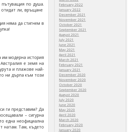
а пътуващия по душа.
February 2022
– отидат ли, връщане
January 2022
December 2021
November 2021
дия няма да стигнем в
October 2021
дупка!
September 2021
August 2021
July 2021
June 2021
May 2021
April 2021
а им модерна история
March 2021
 Австралия е земя на
February 2021
гурута и плажове най-
January 2021
то ни дърпа към този
December 2020
November 2020
October 2020
September 2020
August 2020
July 2020
June 2020
си ги представим? Да
May 2020
посещавали – сигурна
April 2020
March 2020
ато една неофициална
February 2020
ят натам. Там, където
January 2020