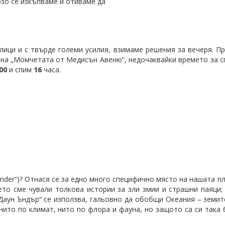
рзо се изкъпваме и отиваме да
ици и с твърде големи усилия, взимаме решения за вечеря. Пр
д на „Момчетата от Медисън Авеню”, недочаквайки времето за с
00
и спим
16
часа.
nder“)? Отнася се за едно много специфично място на нашата пл
оето сме чували толкова истории за зли змии и страшни паяци;
„Даун Ъндър“ се използва, гальовно да обобщи Океания – земит
нито по климат, нито по флора и фауна, но защото са си така 