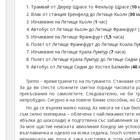
Трамвай от Дюрер Щрасе то Фенльор Щрасе (
10
м
Влак от станция Еренфелд до Летище Кьолн (
30
ми
Изчакване на Летище Кьолн (
1
час)
Автобус от Летище Кьолн до Летище Франкфурт (
Изчакване на Летище Франкфурт (
1,5
часа)
Полет от Летище Франкфурт до Летище Коала Лум
Изчакване на Летище Куала Лумпур (
7
часа)
Полет от Летище Куала Лумпур до Летище Сидни 
Автобус от Летище Сидни до Хостел Балмейн (
40
м
Трето
– времетраенето на пътуването. Станахме о
За да ви спестя сложните сметки поради часовата р
прекъсвания по самолетите. Следователно, не би т
непробудно. Сигурно и на повече бяхме способни, но Си
Но да се върнем малко назад. Аз никога не съм бил
съм силно екипирана – облечена с най-пижаместите неп
ябълки до шоколади) и подготвена със забавления за в
За мое щастие немската авиолиния Кондор ме успоко
възглавничка и одеало на всяка седалка, touch screen 
незнаещата ми душа е така щастлива в този субли