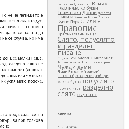
Всичко
Валентин Дрехарски
Главни/малки букви
Граматика
Данни
Дублети
. То не че летището е
Е или И
Запетая
И или Й
Иран
О или У
шаш истински въздух,
Куинс Парк
Правопис
кия климат – огромна
че да не се налага да
Препинателни знаци
Слято, полуслято
 не се случва, но има
и разделно
писане
з де! Все малки неща,
Технологии и Интернет
София
Цветан Димитров
Форми за мн.ч.
зход, следователно не
Чужди думи
чък самолет (дори и с
Я или Е (голям/големи)
да спим; или че искат
еспч
главна буква
избори
полуслято
Ник успя мако повече.
малка буква
разделно
променливо я
слято
съд на ес
ата кордисала се на
АРХИВИ
довършва при толкова
аене)!
August 2026