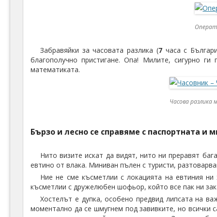
Операт
Забравяйки за часовата разлика (
7
часа с Българи
благополучно пристигане. Опа! Милите, сигурно ги
математиката.
Часова разлика 
Бързо и лесно се справяме с паспортната и 
Нито визите искат да видят, нито ни преравят бага
евтино от влака. Миниван пълен с туристи, разтоварв
Ние не сме късметлии с локацията на евтиния ни 
късметлии с дружелюбен шофьор, който все пак ни зак
Хостелът е дупка, особено предвид липсата на ва
моментално да се шмугнем под завивките, но всички с