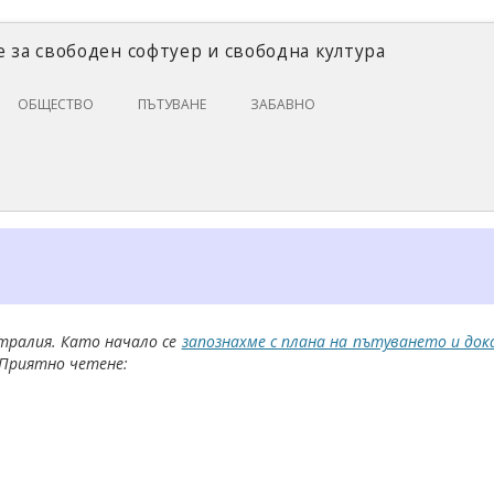
 за свободен софтуер и свободна култура
Skip
ОБЩЕСТВО
ПЪТУВАНЕ
ЗАБАВНО
to
content
ЗАКОНИ И ПРАВО
ИКОНОМИКА
ИСТОРИЯ
ПОЛИТИКА
ЦИФРОВИ ПРАВА
тралия. Като начало се
запознахме с плана на пътуването и док
 Приятно четене: