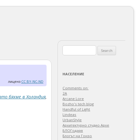
Search
for:
НАСЕЛЕНИЕ
лиценз
CC BY-NC-ND
Comments on:
2A
ато бяхме в Холандия
,
Arcane Lore
Bozho's tech blog
Handful of Light
Lindeas
UrbanStyle
Архитектурно студио Архе
БЛОГодаря
Блогът на Гонзо