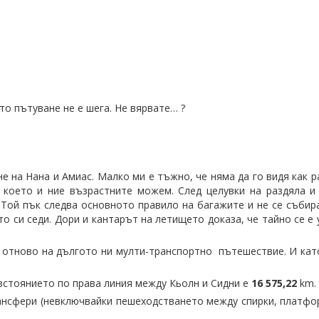
о пътуване не е шега. Не вярвате… ?
е на Нана и Амиас. Малко ми е тъжно, че няма да го видя как р
 което и ние възрастните можем. След целувки на раздяла и
Той пък следва основното правило на багажите и не се събира
то си седи. Дори и кантарът на летището доказа, че тайно се 
е отново на дългото ни мулти-транспортно пътешествие. И кат
зстоянието по права линия между Кьолн и Сидни е
16 575,22
km.
ансфери (невключвайки пешеходстването между спирки, платфор