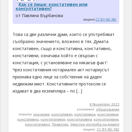
Как се пише: констативен или
консултативен?
от Павлина Върбанова
лиценз
CC BY-NC-ND
Това са две различни думи, които се употребяват
съобразно значението, вложено в тях. Думата
констативен, също и констативна, констативно,
констативни, означава ’който е свързан с
констатация, с установяване на някакъв факт’.
Чрез констативния нотариален акт нотариусът
признава едно лице за собственик на даден
недвижим имот. Констативните протоколи се
издават в два екземпляра – по […]
8 November 2023
континент:
образование
етикети:
значение
,
констативен
,
констативна
,
констативни
,
констативно
,
консултативен
,
консултативна
,
консултативни
,
консултативно
,
Правопис
,
Уместна употреба на думите
лиценз:
CC BY-NC-ND