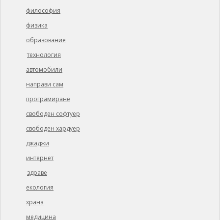
философия
физика
образование
технология
автомобили
направи сам
програмиране
свободен софтуер
свободен хардуер
джаджи
интернет
здраве
екология
храна
медицина