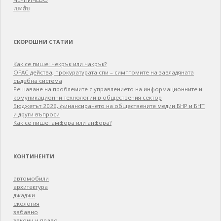
เบทฮับ
СКОРОШНИ СТАТИИ
Как се пише: чекрък или чакрък?
OFAC действа, прокуратурата спи – симптомите на завладяната
съдебна система
Решаване на проблемите с управлението на информационните и
комуникационни технологии в обществения сектор
Бюджетът 2026, финансирането на обществените медии БНР и БНТ
и други въпроси
Как се пише: амфора или анфора?
КОНТИНЕНТИ
автомобили
архитектура
джаджи
екология
забавно
закони и право