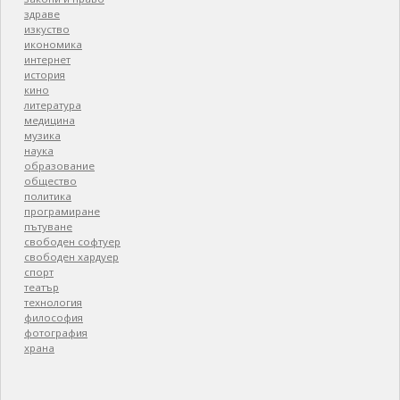
здраве
изкуство
икономика
интернет
история
кино
литература
медицина
музика
наука
образование
общество
политика
програмиране
пътуване
свободен софтуер
свободен хардуер
спорт
театър
технология
философия
фотография
храна