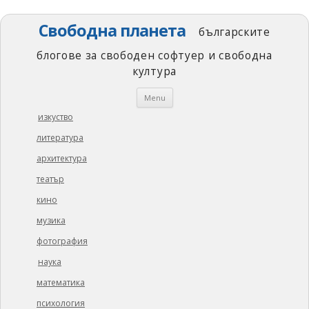
Свободна планета
българските
блогове за свободен софтуер и свободна
култура
Skip
Menu
to
content
изкуство
литература
архитектура
театър
кино
музика
фотография
наука
математика
психология