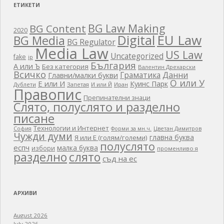
ЕТИКЕТИ
BG Law Making
BG Content
2020
EU Law
Digital
BG Media
BG Regulator
Media Law
US Law
Uncategorized
fake
ip
България
А или Ъ
Без категория
Валентин Дрехарски
Всичко
Граматика
Данни
Главни/малки букви
О или У
Е или И
Куинс Парк
Дублети
Запетая
И или Й
Иран
Правопис
Препинателни знаци
Слято, полуслято и разделно
писане
Технологии и Интернет
Цветан Димитров
София
Форми за мн.ч.
Чужди думи
главна буква
Я или Е (голям/големи)
полуслято
еспч
малка буква
избори
променливо я
разделно
слято
съд на ес
АРХИВИ
August 2026
July 2026