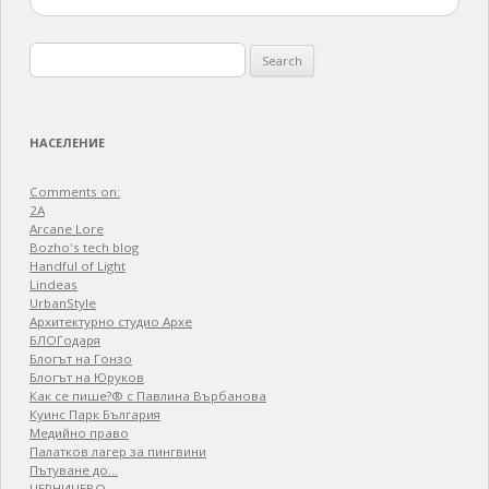
Search
for:
НАСЕЛЕНИЕ
Comments on:
2A
Arcane Lore
Bozho's tech blog
Handful of Light
Lindeas
UrbanStyle
Архитектурно студио Архе
БЛОГодаря
Блогът на Гонзо
Блогът на Юруков
Как се пише?® с Павлина Върбанова
Куинс Парк България
Медийно право
Палатков лагер зa пингвини
Пътуване до…
ЧЕРНИЧЕВО