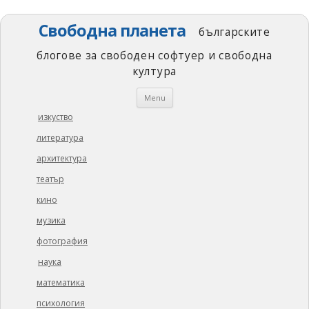
Свободна планета
българските
блогове за свободен софтуер и свободна
култура
Skip
Menu
to
content
изкуство
литература
архитектура
театър
кино
музика
фотография
наука
математика
психология