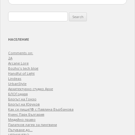
Search
for:
НАСЕЛЕНИЕ
Comments on:
2A
Arcane Lore
Bozho's tech blog
Handful of Light
Lindeas
UrbanStyle
Архитектурно студио Архе
БЛОГодаря
Блогът на Гонзо
Блогът на Юруков
Как се пише?® с Павлина Върбанова
Куинс Парк България
Медийно право
Палатков лагер зa пингвини
Пътуване до…
ЧЕРНИЧЕВО