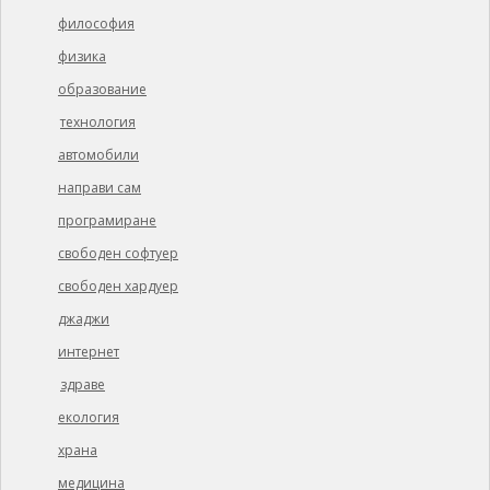
философия
физика
образование
технология
автомобили
направи сам
програмиране
свободен софтуер
свободен хардуер
джаджи
интернет
здраве
екология
храна
медицина