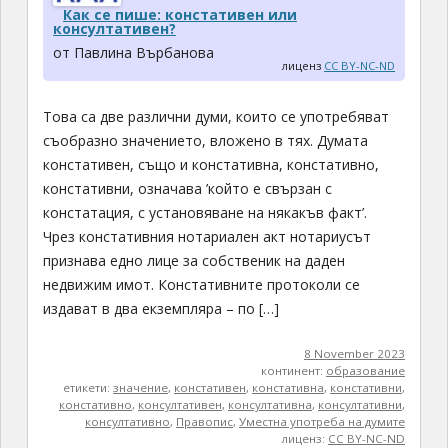
Как се пише: констативен или
консултативен?
от Павлина Върбанова
лиценз
CC BY-NC-ND
Това са две различни думи, които се употребяват
съобразно значението, вложено в тях. Думата
констативен, също и констативна, констативно,
констативни, означава ’който е свързан с
констатация, с установяване на някакъв факт’.
Чрез констативния нотариален акт нотариусът
признава едно лице за собственик на даден
недвижим имот. Констативните протоколи се
издават в два екземпляра – по […]
8 November 2023
континент:
образование
етикети:
значение
,
констативен
,
констативна
,
констативни
,
констативно
,
консултативен
,
консултативна
,
консултативни
,
консултативно
,
Правопис
,
Уместна употреба на думите
лиценз:
CC BY-NC-ND