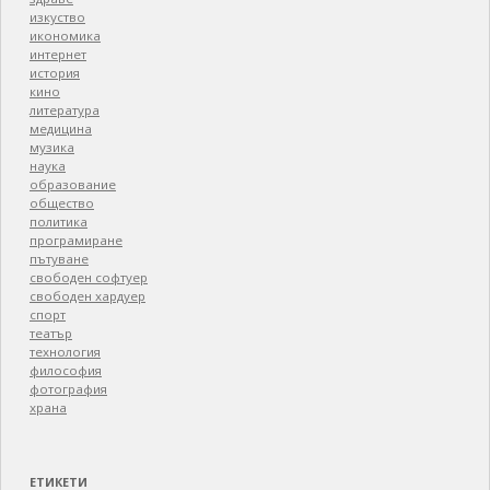
изкуство
икономика
интернет
история
кино
литература
медицина
музика
наука
образование
общество
политика
програмиране
пътуване
свободен софтуер
свободен хардуер
спорт
театър
технология
философия
фотография
храна
ЕТИКЕТИ