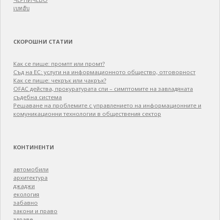
เบทฮับ
СКОРОШНИ СТАТИИ
Как се пише: промпт или промт?
Съд на ЕС: услуги на информационното общество, отговорност
Как се пише: чекрък или чакрък?
OFAC действа, прокуратурата спи – симптомите на завладяната
съдебна система
Решаване на проблемите с управлението на информационните и
комуникационни технологии в обществения сектор
КОНТИНЕНТИ
автомобили
архитектура
джаджи
екология
забавно
закони и право
здраве