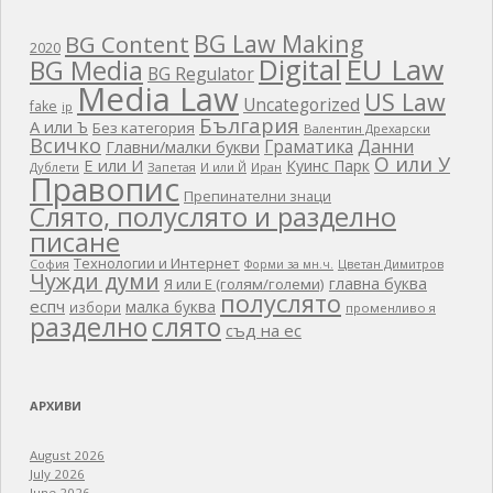
BG Law Making
BG Content
2020
EU Law
Digital
BG Media
BG Regulator
Media Law
US Law
Uncategorized
fake
ip
България
А или Ъ
Без категория
Валентин Дрехарски
Всичко
Граматика
Данни
Главни/малки букви
О или У
Е или И
Куинс Парк
Дублети
Запетая
И или Й
Иран
Правопис
Препинателни знаци
Слято, полуслято и разделно
писане
Технологии и Интернет
Цветан Димитров
София
Форми за мн.ч.
Чужди думи
главна буква
Я или Е (голям/големи)
полуслято
еспч
малка буква
избори
променливо я
разделно
слято
съд на ес
АРХИВИ
August 2026
July 2026
June 2026