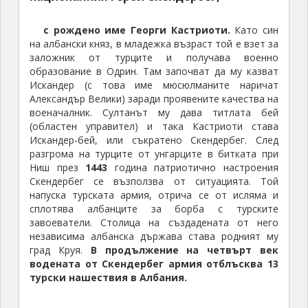
с рождено име Георги Кастриоти.
Като син
на албански княз, в младежка възраст той е взет за
заложник от турците и получава военно
образование в Одрин. Там започват да му казват
Искандер (с това име мюсюлманите наричат
Александър Велики) заради проявените качества на
военачалник. Султанът му дава титлата бей
(областен управител) и така Кастриоти става
Искандер-бей, или съкратено Скендербег. След
разгрома на турците от унгарците в битката при
Ниш през
1443
година патриотично настроения
Скендербег се възползва от ситуацията. Той
напуска турската армия, отрича се от исляма и
сплотява албанците за борба с турските
завоеватели. Столица на създадената от него
независима албанска държава става родният му
град Круя.
В продължение на четвърт век
водената от Скендербег армия отблъсква 13
турски нашествия в Албания.