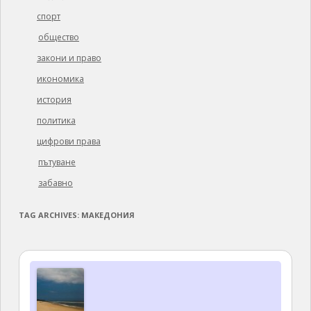
спорт
общество
закони и право
икономика
история
политика
цифрови права
пътуване
забавно
TAG ARCHIVES:
МАКЕДОНИЯ