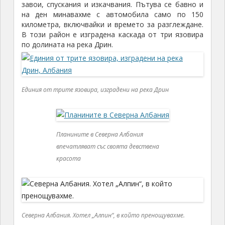
завои, спускания и изкачвания. Пътува се бавно и
на ден минавахме с автомобила само по 150
километра, включвайки и времето за разглеждане.
В този район е изградена каскада от три язовира
по долината на река Дрин.
Единия от трите язовира, изградени на река Дрин
Планините в Северна Албания
впечатляват със своята девствена
красота
Северна Албания. Хотел „Алпин“, в който пренощувахме.