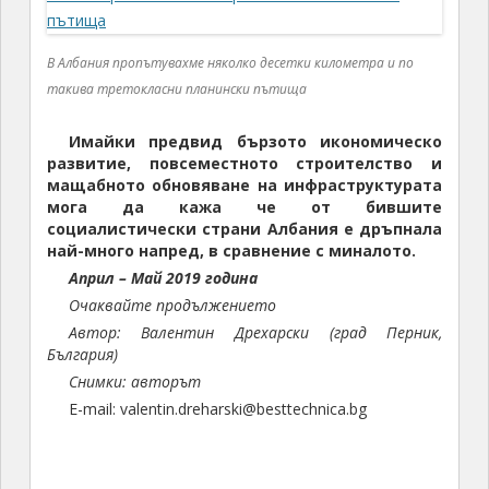
В Албания пропътувахме няколко десетки километра и по
такива третокласни планински пътища
Имайки предвид бързото икономическо
развитие, повсеместното строителство и
мащабното обновяване на инфраструктурата
мога да кажа че от бившите
социалистически страни Албания е дръпнала
най-много напред, в сравнение с миналото.
Април – Май 2019 година
Очаквайте продължението
Автор: Валентин Дрехарски (град Перник,
България)
Снимки: авторът
E-mail: valentin.dreharski@besttechnica.bg