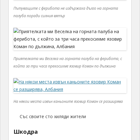
Пътуващите с ферибота не издържаха дълго на горната
палуба поради силния вятър
Приятелката ми Веселка на горната палуба на ферибота, с
който за три часа прекосихме язовир Коман по дължина
На някои места извън каньоните язовир Коман се разширява
Със своите сто хиляди жители
Шкодра