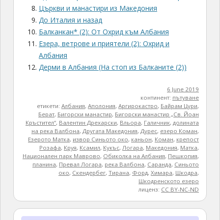
Църкви и манастири из Македония
До Италия и назад
Балканкан* (2): От Охрид към Албания
Езера, ветрове и приятели (2): Охрид и
Албания
Дерми в Албания (На стоп из Балканите (2))
6 June 2019
континент:
пътуване
етикети:
Албания
,
Аполония
,
Аргирокастро
,
Байрам Цури
,
Берат
,
Бигорски манастир
,
Бигорски манастир „Св. Йоан
Кръстител“
,
Валентин Дрехарски
,
Вльора
,
Галичник
,
долината
на река Валбона
,
Другата Македония
,
Дурес
,
езеро Коман
,
Езерото Матка
,
извор Синьото око
,
каньон
,
Коман
,
крепост
Розафа
,
Круя
,
Ксамил
,
Кукъс
,
Логара
,
Македония
,
Матка
,
Национален парк Маврово
,
Обиколка на Албания
,
Пешкопия
,
планина
,
Превал Логара
,
река Валбона
,
Саранда
,
Синьото
око
,
Скендербег
,
Тирана
,
Форд
,
Химара
,
Шкодра
,
Шкодренското езеро
лиценз:
CC BY-NC-ND