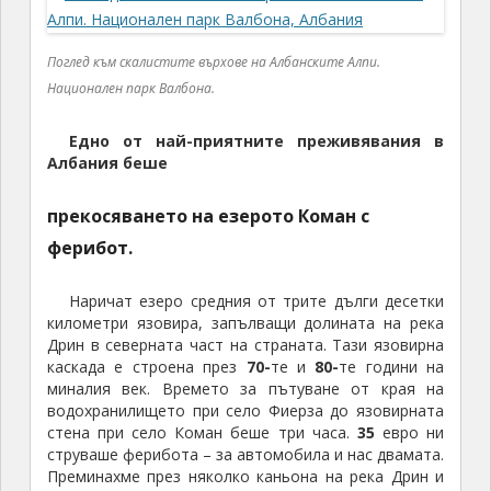
Поглед към скалистите върхове на Албанските Алпи.
Национален парк Валбона.
Едно от най-приятните преживявания в
Албания беше
прекосяването на езерото Коман с
ферибот.
Наричат езеро средния от трите дълги десетки
километри язовира, запълващи долината на река
Дрин в северната част на страната. Тази язовирна
каскада е строена през
70-
те и
80-
те години на
миналия век. Времето за пътуване от края на
водохранилището при село Фиерза до язовирната
стена при село Коман беше три часа.
35
евро ни
струваше ферибота – за автомобила и нас двамата.
Преминахме през няколко каньона на река Дрин и