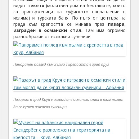
видят
текето
(молитвен дом на бекташите, които
са привърженици на суфиското направление в
исляма) и турската баня. По пътя от центъра на
града към крепостта се минава през
пазара,
изграден в османски стил.
Там има огромно
разнообразие от всякакви сувенири.
Панорамен поглед към хълма с крепостта в град Круя
Пазарът в град Круя е изграден в османски стил и там могат
да се купят всякакви сувенири