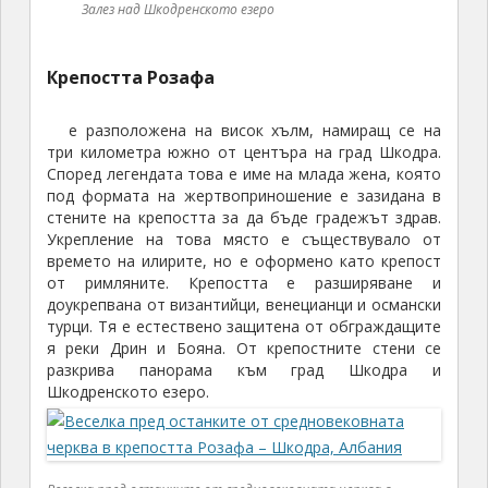
Залез над Шкодренското езеро
Крепостта Розафа
е разположена на висок хълм, намиращ се на
три километра южно от центъра на град Шкодра.
Според легендата това е име на млада жена, която
под формата на жертвоприношение е зазидана в
стените на крепостта за да бъде градежът здрав.
Укрепление на това място е съществувало от
времето на илирите, но е оформено като крепост
от римляните. Крепостта е разширяване и
доукрепвана от византийци, венецианци и османски
турци. Тя е естествено защитена от обграждащите
я реки Дрин и Бояна. От крепостните стени се
разкрива панорама към град Шкодра и
Шкодренското езеро.