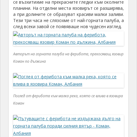
се възхитихме на прекрасните гледки към околните
планини. На отделни места язовирът се разширява,
а при долините се образуват красиви малки заливи.
Тези три часа не слязохме от най-горната палуба, а
след всеки завой се появяваше нов чудесен изглед.
Авторът на горната палуба на ферибота, прекосяващ язовир
Коман по дължина
Поглед от ферибота към малка река, която се влива в язовира
Коман