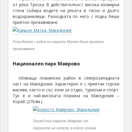
от река Треска. В действителност висока язовирна
стена събира водите на реката в тясно и дълго
водохранилище. Разходката по него с лодка беше
приятно преживяване.
Разходката с лодка по езерото Матка беше приятно
преживяване
Национален парк Маврово
обхваща планински район в северозападната
част на Македония. Характерен е с приятни горски
масиви, както и със зони за отдих, туризъм и спорт.
Тук е и най-високата планина на Македония –
Кораб (2764м.).
Поглед към езерото Маврово от
терасата на хотела, в който спахме