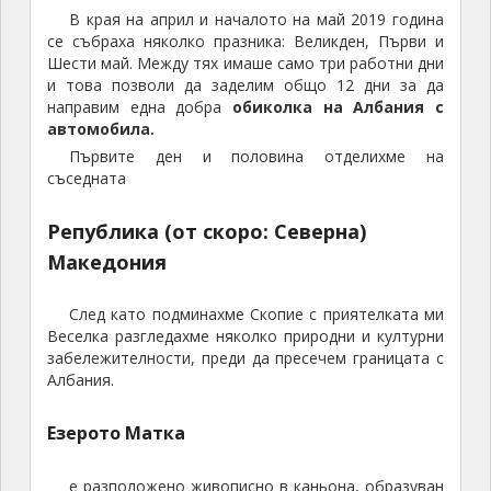
В края на април и началото на май 2019 година
се събраха няколко празника: Великден, Първи и
Шести май. Между тях имаше само три работни дни
и това позволи да заделим общо 12 дни за да
направим една добра
обиколка на Албания с
автомобила.
Първите ден и половина отделихме на
съседната
Република (от скоро: Северна)
Македония
След като подминахме Скопие с приятелката ми
Веселка разгледахме няколко природни и културни
забележителности, преди да пресечем границата с
Албания.
Езерото Матка
е разположено живописно в каньона, образуван