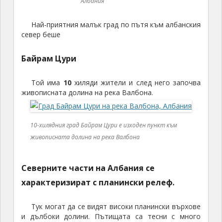
Албания
Най-приятния малък град по пътя към албанския
север беше
Байрам Цури
Той има
10
хиляди жители и след него започва
живописната долина на река Валбона.
10-хилядния град Байрам Цури е изходен пункт към
живописната долина на река Валбона
Северните части на Албания се
характеризират с планински релеф.
Тук могат да се видят високи планински върхове
и дълбоки долини. Пътищата са тесни с много