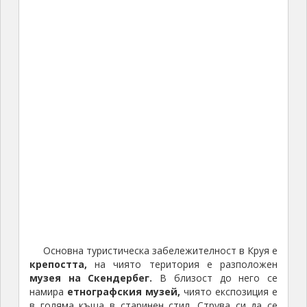
Основна туристическа забележителност в Круя е
крепостта,
на чиято територия е разположен
музея на Скендербег.
В близост до него се
намира
етнографския музей,
чиято експозиция е
в голяма къща в старинен стил. Струва си да се