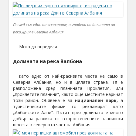
Поглед към един от язовирите, изградени по долината на
река Дрин в Северна Албания
Мога да определя
долината на река Валбона
като едно от най-красивите места не само в
Северна Албания, но и в цялата страна. Тя е
разположена сред планината Проклетия, или
„проклетите планини“, както още местните наричат
този район. Обявена е за
национален парк,
а
туристическите фирми го рекламират като
„Албанските Алпи“. Пътят през долината е много
добър за разлика от второстепенните планински
шосета в северната част на Албания.