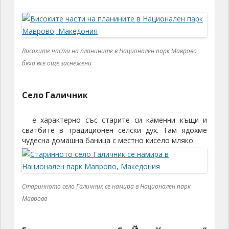
Високите части на планините в Национален парк Маврово
бяха все още заснежени
Село Галичник
е характерно със старите си каменни къщи и
сватбите в традиционен селски дух. Там ядохме
чудесна домашна баница с местно кисело мляко.
Старинното село Галичник се намира в Национален парк
Маврово