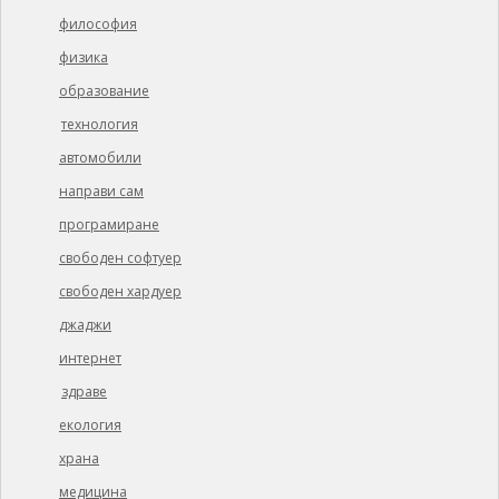
философия
физика
образование
технология
автомобили
направи сам
програмиране
свободен софтуер
свободен хардуер
джаджи
интернет
здраве
екология
храна
медицина