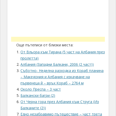
Още пътеписи от близки места:
От Вльора към Тирана (5 част на Албания през
пролетта)
Албания (Западни Балкани, 2006 (2 част))
Съботно- Неделна разходка из Кораб планина
– Македония и Албания с изкачване на
първенеца й – връх Кораб – 2764 м
Около Преспа – 3 част
Балкански багри (2)
От Черна гора през Албания към Струга (Из
Балканите (2))
Едно незабравимо пътешествие – част трета