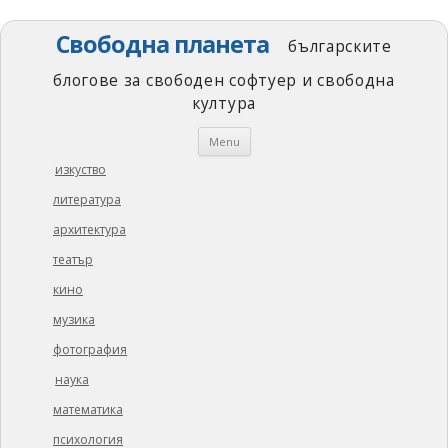
Свободна планета
българските
блогове за свободен софтуер и свободна
култура
Skip
Menu
to
content
изкуство
литература
архитектура
театър
кино
музика
фотография
наука
математика
психология