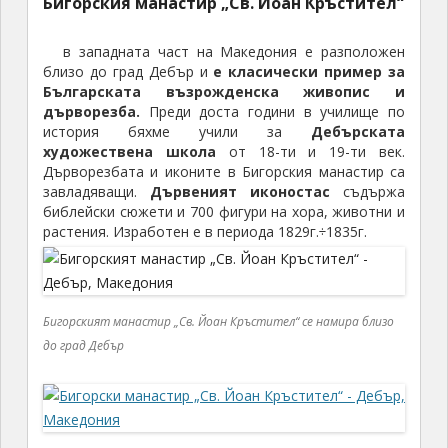
Бигорския манастир „Св. Йоан Кръстител“
в западната част на Македония е разположен
близо до град Дебър и
е класически пример за
Българската възрожденска живопис и
дърворезба.
Преди доста години в училище по
история бяхме учили за
Дебърската
художествена школа
от 18-ти и 19-ти век.
Дърворезбата и иконите в Бигорския манастир са
завладяващи.
Дървеният иконостас
съдържа
библейски сюжети и 700 фигури на хора, животни и
растения. Изработен е в периода 1829г.÷1835г.
Бигорският манастир „Св. Йоан Кръстител“ се намира близо
до град Дебър