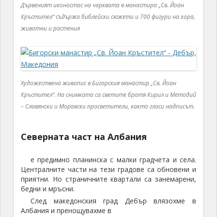
Дървеният иконостас на черквата в манастира „Св. Йоан
Кръстител“ съдържа библейски сюжети и 700 фигури на хора,
животни и растения
Художествена живопис в Бигорския манастир „Св. Йоан
Кръстител“. На снимката са светите братя Кирил и Методий
– Славянски и Моравски просветители, както гласи надписът.
Северната част на Албания
е предимно планинска с малки градчета и села.
Централните части на тези градове са обновени и
приятни. Но страничните квартали са занемарени,
бедни и мръсни.
След македонския град Дебър влязохме в
Албания и пренощувахме в