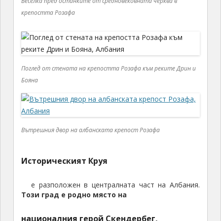
Веселка пред останките от средновековната черква в
крепостта Розафа
Поглед от стената на крепостта Розафа към реките Дрин и
Бояна
Вътрешния двор на албанската крепост Розафа
Историческият Круя
е разположен в централната част на Албания.
Този град е родно място на
националния герой Скендербег,