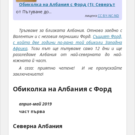
Обиколка на Албания с Форд (1): Северът
от Пътуване до...
лиценз
CC BY-NC-ND
Тръгваме за близката Албания. Отново заедно с
Валентин и с неговия пернишки Форд.
Същият Форд,
с който две години по-рано той обиколи Западна
Африка
. Този път ще пътуваме само 12 дни и ще
разгледаме Албания от най-северната до най-
южната й част.
А сега: приятно четене! И не пропускайте
заключението
!
Обиколка на Албания с Форд
април-май 2019
част първа
Северна Албания