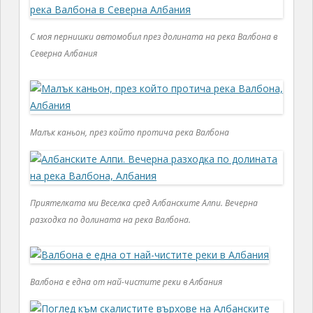
С моя пернишки автомобил през долината на река Валбона в
Северна Албания
Малък каньон, през който протича река Валбона
Приятелката ми Веселка сред Албанските Алпи. Вечерна
разходка по долината на река Валбона.
Валбона е една от най-чистите реки в Албания