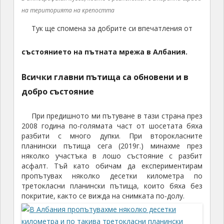
на територията на крепостта
Тук ще спомена за добрите си впечатления от
състоянието на пътната мрежа в Албания.
Всички главни пътища са обновени и в
добро състояние
При предишното ми пътуване в тази страна през
2008 година по-голямата част от шосетата бяха
разбити с много дупки. При второкласните
планински пътища сега (2019г.) минахме през
няколко участъка в лошо състояние с разбит
асфалт. Тъй като обичам да експериментирам
пропътувах няколко десетки километра по
третокласни планински пътища, които бяха без
покритие, както се вижда на снимката по-долу.