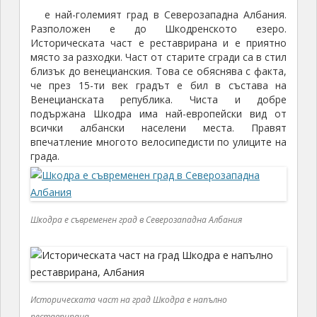
е най-големият град в Северозападна Албания.
Разположен е до Шкодренското езеро.
Историческата част е реставрирана и е приятно
място за разходки. Част от старите сгради са в стил
близък до венецианския. Това се обяснява с факта,
че през 15-ти век градът е бил в състава на
Венецианската република. Чиста и добре
подържана Шкодра има най-европейски вид от
всички албански населени места. Правят
впечатление многото велосипедисти по улиците на
града.
Шкодра е съвременен град в Северозападна Албания
Историческата част на град Шкодра е напълно
реставрирана