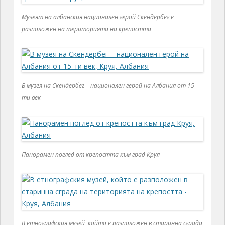
Музеят на албанския национален герой Скендербег е
разположен на територията на крепостта
В музея на Скендербег – национален герой на Албания от 15-
ти век
Панорамен поглед от крепостта към град Круя
В етнографския музей, който е разположен в старинна сграда