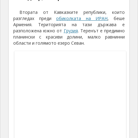
Втората от Кавказките републики, които
разгледах преди
обиколката на ИРАН
, беше
Армения. Територията на тази държава е
разположена южно от
Грузия
. Теренът е предимно
планински с красиви долини, малко равнинни
области и голямото езеро Севан.
Езерото Севан
Армения е с население близо
3,3
млн., а
територията й е
30
хил. квадратни километра, т. е.
над
3,5
пъти по-малка от нашата.
По мои впечатления арменците са
свободолюбив и горд народ с високо национално
самочувствие, основаващо се на богатото
историческо минало.
Първите държавни образувания на територията
на днешна Армения възникват през третото
хилядолетие преди новата ера. Официално първата