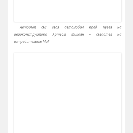
Снимка на държавника Анастас Микоян с Джон Кенеди
Снимка на държавника Анастас Микоян с Джавахарлал
Неру и Индира Ганди
Манастирския комплекс в Санаин