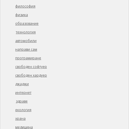
философия
физика
образование
технология
автомобили
направи сам
програмиране
свободен софтуер
свободен хардуер
джаджи
интернет
здраве
екология
храна
медицина