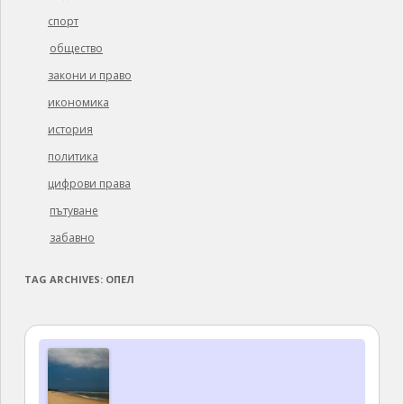
спорт
общество
закони и право
икономика
история
политика
цифрови права
пътуване
забавно
TAG ARCHIVES:
ОПЕЛ