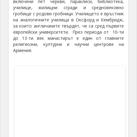
Манастирският комплекс в Санаин