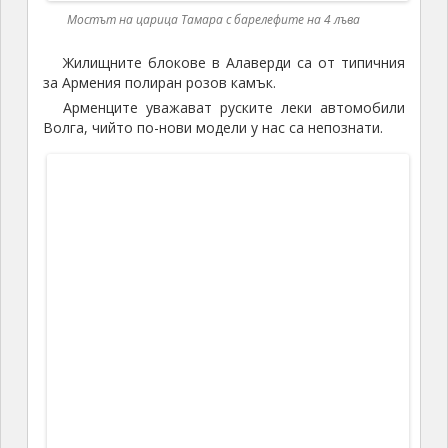
председател на министерския съвет на СССР.
Третият брат Микоян, обаче, е неграмотен и цял
живот работи в местния селскостопански колхоз.