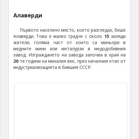
Мостът на царица Тамара с барелефите на 4 лъва