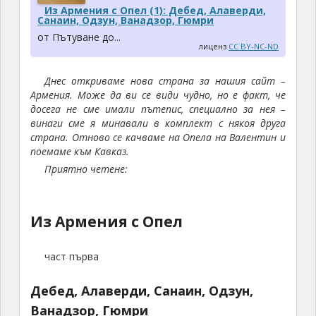
Из Армения с Опел (1): Дебед, Алаверди,
Санаин, Одзун, Ванадзор, Гюмри
от Пътуване до...
лиценз
CC BY-NC-ND
Днес откриваме нова страна за нашия сайт –
Армения. Може да ви се види чудно, но е факт, че
досега не сме имали пътепис, специално за нея –
винаги сме я минавали в комплект с някоя друга
страна. Отново се качваме на Опела на Валентин и
поемаме към Кавказ.
Приятно четене:
Из Армения с Опел
част първа
Дебед, Алаверди, Санаин, Одзун,
Ванадзор, Гюмри