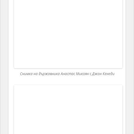
Манастирският комплекс в Санаин