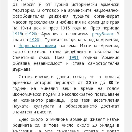
Типична Арменска надгробна плоча, наречена Хачкари,
поставена в Арменския квартал в София
Моето впечатление на турист е, че средното
жизнено равнище е по-ниско от това в Грузия и е
съпоставимо с нашето от края на
90
-те години на
миналия век.
По мои наблюдения цените на основните стоки
са на равнища около
3/4
от българските. Входните
такси за основните музеи и забележителности са
между 1 и 4 лева. Цената на литър дизелово гориво
беше
1,80
лева през август 2012 година. Значителна
част от леките автомобили се движат с природен
газ (метан), с който изминаването на 100 км. струва
около
6-7
лева.
Първото нещо, което ме изненада в Армения,
беше про-руската политика и изключителните
русофилски настроения сред хората. Не очаквах, че
може да има държава, където мнозинството от
народа да изпитва такива чувства на привързаност