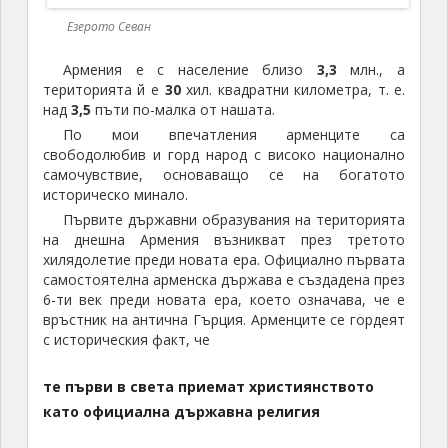
самостоятелна арменска държава е създадена през
6-ти век преди новата ера, което означава, че е
връстник на антична Гърция. Арменците се гордеят
с историческия факт, че
те първи в света приемат християнството
като официална държавна религия
през
301
година от новата ера. Първата
арменска азбука съществува от векове преди
новата ера, а съвременния й вариант е създаден в
началото на
5
-ти век от новата ера от духовника
към царския двор Месроб Мащоц. В периода на
най-голям политически, военен, стопански и
културен разцвет арменската империя е обхващала
територии от днешна Източна Турция,
Северозападен Иран, Грузия, Азербайджан и
Североизточна Сирия.