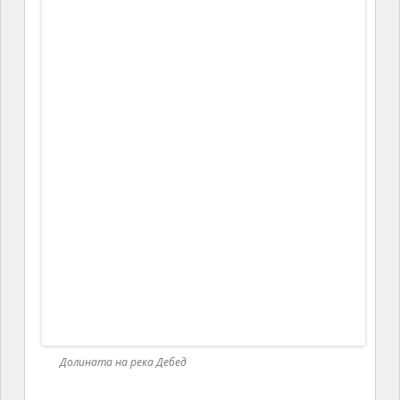
Завода за обогатяване на медна руда и за добив на мед
Медните мини са разположени в планината над
града.
Главната архитектурно-историческа
забележителност в града е средновековния мост,
построен по поръчение на царица Тамара.
Високата част на моста е украсена с барелефите на
4
лъва.