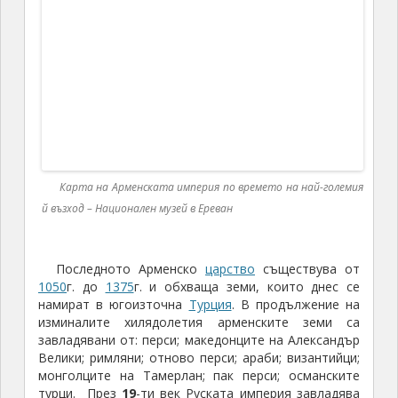
която по-късно става република в състава на
Съветския съюз. През
1991
година Армения
обявява независимост и става самостоятелна
държава.
Статистическите данни сочат, че в новата
арменска история периодът от
20
-те до
80
-те
години на миналия век е време на голям
икономически подем и неколкократно повишаване
на жизненото равнище. През тези десетилетия
науката, културата и образованието достигат
значителни висоти.
Днес около
5
милиона арменци живеят извън
родината си, в това число около 20 хиляди в
България. За мое съжаление, хората с които
разговарях не бяха чували за Яворов, който в
началото на миналия век написа прочувствени
стихове за многострадалния арменски народ.