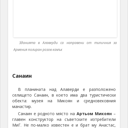
Авторът със своя автомобил пред музея на
авиоконструктора Артьом Микоян – създател на
изтребителите МиГ