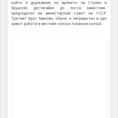
Авторът сред експонати в музея на Микоян