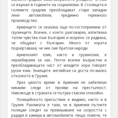
продължение на седем дни и половина.
Туристическите забележителности в този регион се
оказаха доста повече от очакваното. Там похарчих
465 лева, от които 115 лв. на границата за
автомобилни такси и застраховка гражданска
отговорност. Продължиха и ремонтите на стария
ми Опел.
Влизане от Грузия в Армения
Пристигнах на граничния пункт привечер,
преминаващите границата автомобили не бяха
много, но всичките формалности и документи ми
отнеха около час и половина. Тогава това ми се
видя страшно много защото не знаех какво ме чака
при влизането в Иран.
За влизане в Армения е необходима виза, която
струва 8 щатски долара. Тя може да се издаде и на
граничния пункт, но аз си бях подсигурил такава от
посолството на Армения в София.