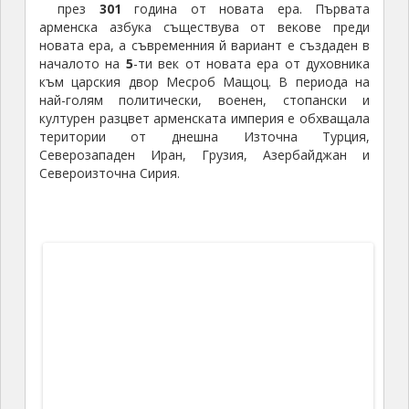
Карта на Арменската империя по времето на най-големия
й възход – Национален музей в Ереван
Последното Арменско
царство
съществува от
1050
г. до
1375
г. и обхваща земи, които днес се
намират в югоизточна
Турция
. В продължение на
изминалите хилядолетия арменските земи са
завладявани от: перси; македонците на Александър
Велики; римляни; отново перси; араби; византийци;
монголците на Тамерлан; пак перси; османските
турци. През
19
-ти век Руската империя завладява
от Персия и от Турция исторически арменски
територии. В отговор на арменските национално-
освободителни движения турците организират
масови преселвания и избивания на арменци в края
на 19-ти век и през 1915 година. През периода
1918
г.÷
1920
г. Армения е независима
република
. В
края на
1920
г. Турция завладява западна Армения,
а
Червената армия
завзема Източна Армения,