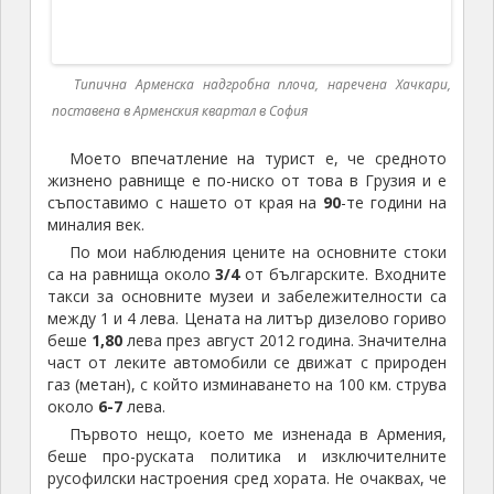
леки автомобили, предимно германско
производство.
Арменците се оказаха още по-гостоприемни от
грузинците. Всички, с които разговарях, изпитваха
топли чувства към България и искрено се радваха,
че общуват с българин. Много от хората
подчертаваха, че ние сме братски народи.
Арменският език, както и грузинския, е
неразбираем за нас. Почти всички възрастни и
преобладаващата част от младите хора говорят
руски език. Знаещите английски са доста по-малко
отколкото в Грузия.
През цялото време в Армения не забелязах
никакви следи от прояви на престъпност.
Навсякъде в страната се пътува съвсем спокойно.
Полицейското присъствие е видимо, както и в
Грузия. Разликата е тази, че в Армения пътните
полицаи следят за превишаване на скоростта с
радари и камери в автомобилите. Нещо повече, те
прилагат много „гаден номер“. На доста места с
отдалечени от пътя къщи липсва табела за начало