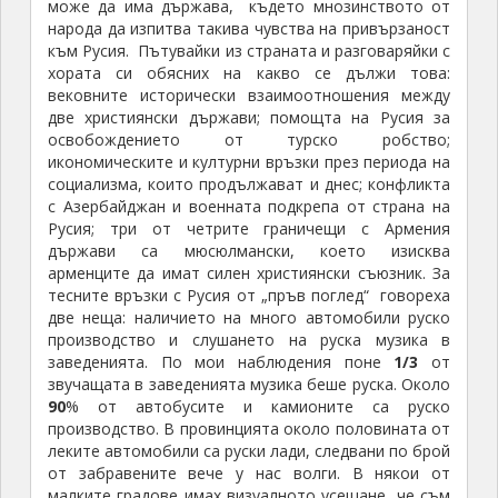
на населено място. Където свършват тези къщи,
обаче, има табела за край на селището. Там скрит
под сянката на дърво, обикновено се крие
полицейски автомобил и засича с радар тези, които
не са намалили скоростта в така (не)означеното
населено място.
Състоянието на пътната мрежа е по-лошо
отколкото в Грузия и доста по-лошо отколкото у
нас. Типичните за България „дупки-убийци“ са
малко, но неравностите по настилката, които
трошат автомобила са навсякъде. През планините
средната скорост на придвижване е 20÷25 км. в час.
За някои туристически обекти няма означения или
има табелка само за отклонението от главния път,
пък после нека туриста да си „троши главата“.
Позната „родна картинка“.
На основните пътища указателните табели
освен на арменски са изписани и на латиница, а на
някои места и на кирилица. Като цяло, Армения е
по-трудна за автотуриста, в сравнение с Грузия.
През тази малка по територия страна и през
Нагорни Карабах пропътувах 1 700 килиметра в