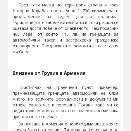
След бързата паспортна проверка започна
оформянето на документите за колата. Първо се
наредих на опашка, където трябваше да ми
изчислят какви такси да платя за автомобила. С
един руснак си чакахме реда, но нахални грузински
шофьори на камиони започнаха да ни пререждат
като обясняваха, че са си платили таксата и трябва
само да подадат бележката с документите. След
4÷5
минути такова пререждане „ми писна“ и се
разкращях на грузинските шофьори, че са нахални и
е несправедливо да минават пред нас. Явно съм
викал доста силно и гневно, защото грузинците се
стреснаха и застанаха на реда, а арменския
чиновник се почувства засегнат, че един чужденец
трябва да въвежда ред. Самият аз се изненадах от
себе си, че мога толкова добре да се карам на
руски език. Следваше отиване до банковия офис,
обмяна на валута, плащане на таксите и връщане
при чиновниците за оформяне на документите за
лекия автомобил. После дълго писане на
застраховката гражданска отговорност и лепенето
на стикер на предното стъкло.
Вече се беше почти стъмнило, няколко