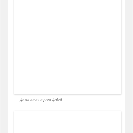
Алаверди
Първото населено място, което разгледах, беше
Алаверди. Това е малко градче с около
15
хиляди
жители, голяма част от които са миньори в
медните мини или металурзи в медодобивния
завод. Изграждането на завода започва в края на
20
-те години на миналия век, през началния етап от
индустриализацията в бившия СССР.