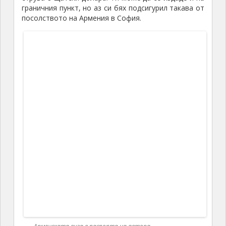
километра след границата отбих от главния път и
си намерих спокойно място за нощувка. Първата ми
среща с Армения приключи.
В хронологичен ред следват снимки с кратки
пояснения от някои от посетените места в
Армения.
Рано сутринта продължих по пътя през
красивата долина на река Дебед