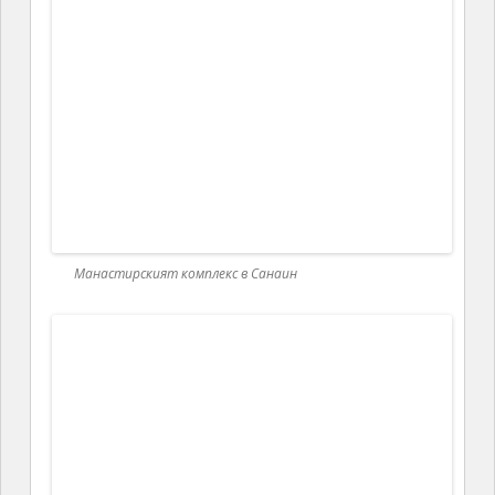
Одзун
Историческият град Одзун с неговите манастири
и черкви е разположен на високо плато на левия
бряг на река Дебед.