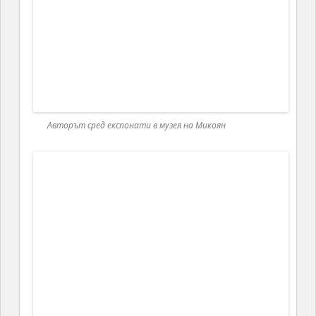
е изграден през 10-ти век по времето на
арменския цар Абас Багратуни. В комплекса са
включени пет черкви, параклиси, библиотека,
училище, жилищни сгради и средновековно
гробище с родови гробници. Училището е връстник
на аналогичните училища в Оксфорд и Кембридж,
за които англичаните твърдят, че са сред първите
европейски университети. През периода от 10-ти
до 13-ти век манастирът е един от главните
религиозни, културни и научни центрове на
Армения.