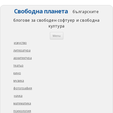
Свободна планета
българските
блогове за свободен софтуер и свободна
култура
Skip
Menu
to
content
изкуство
литература
архитектура
театър
кино
музика
фотография
наука
математика
психология