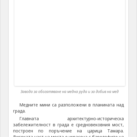
Жилищните блокове в Алаверди са от типичния
за Армения полиран розов камък.
Арменците уважават руските леки автомобили
Волга, чийто по-нови модели у нас са непознати.