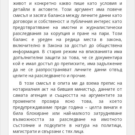
живот и конкретно какво пише като условия и
детайли в актовете. Този аргумент има повече
смисъл и засяга баланса между личните данни като
договори и собственост и публичния интерес като
предотвратяване на имотни и журналистически
разследвания за корупция и пране на пари. Този
баланс е уреден на редица места в закона,
включително в Закона за достъп до обществена
информация. В стария режим на вписванията има
допълнителни защити за това, че се документира
кой е имал достъп до преписките, има задължение
да не се разпространяват личните данни отвъд
целите на разследването и прочие.
В този смисъл в опита ми да взема препис на
нотариалния акт на бившия министър, данните от
самата агенция и същността на аргументите за
промените прозира ясно това, за което
предупреждавахме преди година – целта винаги е
била блокиране или най-малкото затрудняване
възможността за разследване на имотното
състояние и подкупите в натура на политици,
магистрати и свързани с тях лица.