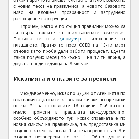
с новия текст на правилника, а новото базовото
ниво на влошена прозрачност и затруднено
разследване на корупция.
Впрочем, както е по същия правилник можех да
си върна таксите за неизпълнените заявления.
Попълва се този
формуляр
с извлечение от
плащането. Пратих го през ССЕВ на 13-ти март
отново като проба дали работи процесът. Едната
такса получих месец по-късно – на 17-ти април, а
другата преди седмица на 8-ми май.
Исканията и отказите за преписки
Междувременно, исках по ЗДОИ от Агенцията по
вписванията данните за всички заявки по преписки
по чл. 51 за последните 16 години. Тъй като е
имало промени в правилата междувременно,
особено обсъжданото тук, исках справката е по
новия смисъл на правилника, т.е. предоставиха ми
отделно заверени по ал. 1 и незаверени по ал. 3 и
отделно незаверени по ал. 1. Общо данните