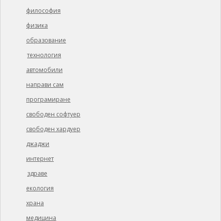
философия
физика
образование
технология
автомобили
направи сам
програмиране
свободен софтуер
свободен хардуер
джаджи
интернет
здраве
екология
храна
медицина