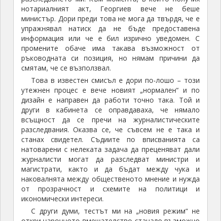
нотариалният акт, Георгиев вече не беше
министър. Дори преди това не мога да твърдя, че е
упражнявал натиск да не бъде предоставена
информация или че е бил изрично уведомен. С
промените обаче има такава възможност от
ръководната си позиция, но нямам причини да
смятам, че се възползвал.
Това в известен смисъл е дори по-лошо – този
утежнен процес е вече новият „нормален“ и по
дизайн е направен да работи точно така. Той и
други в кабинета се оправдаваха, че нямало
всъщност да се пречи на журналистическите
разследвания. Оказва се, че съвсем не е така и
станах свидетел. Съдиите по вписванията са
натоварени с нелеката задача да преценяват дали
журналисти могат да разследват министри и
магистрати, както и да бъдат между чука и
наковалнята между общественото мнение и нужда
от прозрачност и схемите на политици и
икономически интереси.
С други думи, тестът ми на „новия режим“ не
откри нарочното вмешателство станало възможно