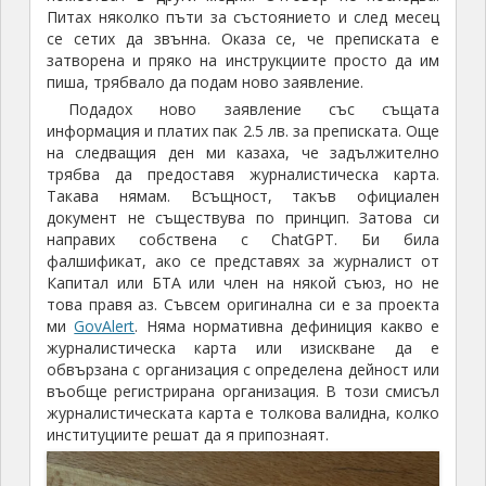
Питах няколко пъти за състоянието и след месец
се сетих да звънна. Оказа се, че преписката е
затворена и пряко на инструкциите просто да им
пиша, трябвало да подам ново заявление.
Подадох ново заявление със същата
информация и платих пак 2.5 лв. за преписката. Още
на следващия ден ми казаха, че задължително
трябва да предоставя журналистическа карта.
Такава нямам. Всъщност, такъв официален
документ не съществува по принцип. Затова си
направих собствена с ChatGPT. Би била
фалшификат, ако се представях за журналист от
Капитал или БТА или член на някой съюз, но не
това правя аз. Съвсем оригинална си е за проекта
ми
GovAlert
. Няма нормативна дефиниция какво е
журналистическа карта или изискване да е
обвързана с организация с определена дейност или
въобще регистрирана организация. В този смисъл
журналистическата карта е толкова валидна, колко
институциите решат да я припознаят.