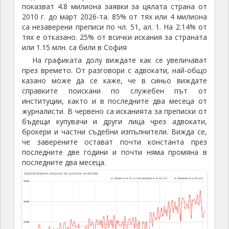
показват 4.8 милиона заявки за цялата страна от
2010 г. до март 2026-та. 85% от тях или 4 милиона
са незаверени преписи по чл. 51, ал. 1. На 2.14% от
тях е отказано. 25% от всички искания за страната
или 1.15 млн. са били в София
На графиката долу виждате как се увеличават
през времето. От разговори с адвокати, най-общо
казано може да се каже, че в синьо виждате
справките поискани по служебен път от
институции, както и в последните два месеца от
журналисти. В червено са исканията за преписки от
бъдещи купувачи и други лица чрез адвокати,
брокери и частни съдебни изпълнители. Вижда се,
че заверените остават почти константа през
последните две години и почти няма промяна в
последните два месеца.