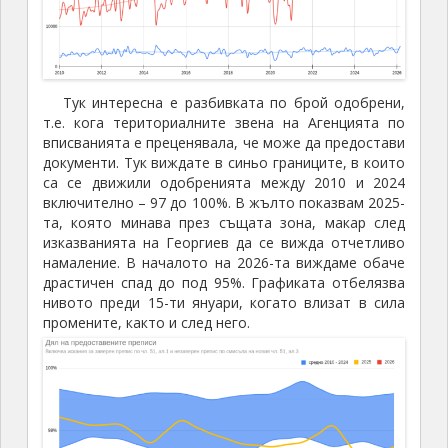
Тук интересна е разбивката по брой одобрени,
т.е. кога териториалните звена на Агенцията по
вписванията е преценявала, че може да предостави
документи. Тук виждате в синьо границите, в които
са се движили одобренията между 2010 и 2024
включително – 97 до 100%. В жълто показвам 2025-
та, която минава през същата зона, макар след
изказванията на Георгиев да се вижда отчетливо
намаление. В началото на 2026-та виждаме обаче
драстичен спад до под 95%. Графиката отбелязва
нивото преди 15-ти януари, когато влизат в сила
промените, както и след него.