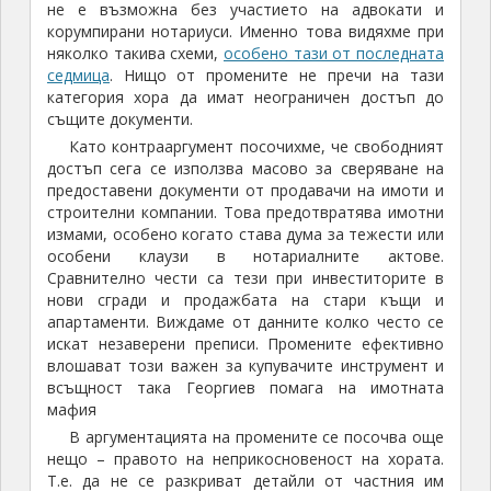
не е възможна без участието на адвокати и
корумпирани нотариуси. Именно това видяхме при
няколко такива схеми,
особено тази от последната
седмица
. Нищо от промените не пречи на тази
категория хора да имат неограничен достъп до
същите документи.
Като контрааргумент посочихме, че свободният
достъп сега се използва масово за сверяване на
предоставени документи от продавачи на имоти и
строителни компании. Това предотвратява имотни
измами, особено когато става дума за тежести или
особени клаузи в нотариалните актове.
Сравнително чести са тези при инвеститорите в
нови сгради и продажбата на стари къщи и
апартаменти. Виждаме от данните колко често се
искат незаверени преписи. Промените ефективно
влошават този важен за купувачите инструмент и
всъщност така Георгиев помага на имотната
мафия
В аргументацията на промените се посочва още
нещо – правото на неприкосновеност на хората.
Т.е. да не се разкриват детайли от частния им