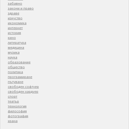
забавно
закони и право
здраве
изкуство
икономика
интернет
история
кино
литература
медицина
музика
наука
образование
общество
политика
програмиране
пътуване
свободен софтуер
свободен хардуер
спорт
театър
технология
философия
фотография
храна