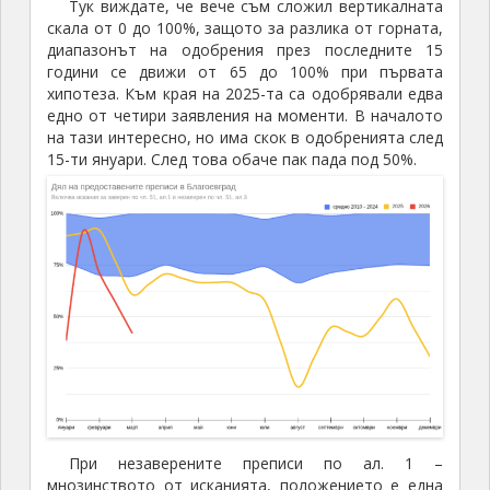
Тук виждате, че вече съм сложил вертикалната
скала от 0 до 100%, защото за разлика от горната,
диапазонът на одобрения през последните 15
години се движи от 65 до 100% при първата
хипотеза. Към края на 2025-та са одобрявали едва
едно от четири заявления на моменти. В началото
на тази интересно, но има скок в одобренията след
15-ти януари. След това обаче пак пада под 50%.
При незаверените преписи по ал. 1 –
мнозинството от исканията, положението е една