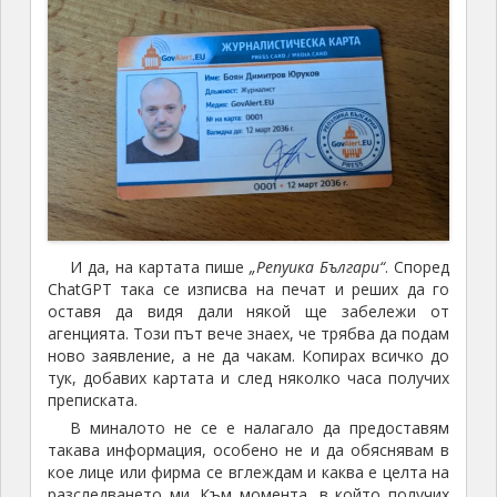
И да, на картата пише
„Репуика Българи“
. Според
ChatGPT така се изписва на печат и реших да го
оставя да видя дали някой ще забележи от
агенцията. Този път вече знаех, че трябва да подам
ново заявление, а не да чакам. Копирах всичко до
тук, добавих картата и след няколко часа получих
преписката.
В миналото не се е налагало да предоставям
такава информация, особено не и да обяснявам в
кое лице или фирма се вглеждам и каква е целта на
разследването ми. Към момента, в който получих