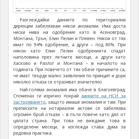
Разглеждайки данните по териториални
дирекции забелязвам някои аномалии. Има доста
ниски нива на одобрение като в Асеновград,
Монтана, Трън, Елин Пелин и Плевен. Някои от тях
имат по 94% одобрение, а други – под 80%. При
някои като Елин Пелин одобренията спадат
наполовина през летните месеци, а други като
Хасково и Разлог и Монтана – в началото на
годината. При повечето от тях обаче причините са,
че имат твърде малко заявления по принцип и дори
няколко отказа се отразяват значително
Най-голяма аномалия има обаче в Благоевград.
Споменах ги изрично покрай
данните на НСИ за
застрояването
, защото имаше аномалия и там. При
преписките на нотариални актове се забелязва
огромен брой откази – в пъти повече като дял от
цялата страна. При това не виждаме това в
определени месеци, а изглежда става дума за
редовна практика.