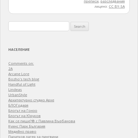
преписи
,
разследвания
лиценз:
CC BY-SA
Search
for:
НАСЕЛЕНИЕ
Comments on:
2A
Arcane Lore
Bozho's tech blog
Handful of Light
Lindeas
UrbanStyle
Архитектурно студио Архе
БЛОГодаря
Блогът на Гонзо
Блогът на Юруков
Как се пише?® с Павлина Върбанова
Куинс Парк България
Медийно право
Палатков лагер зa пингвини