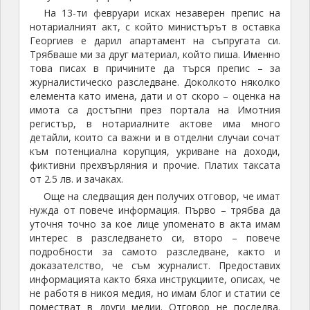
На 13-ти февруари исках незаверен препис на
нотариалният акт, с който министърът в оставка
Георгиев е дарил апартамент на съпругата си.
Трябваше ми за друг материал, който пиша. Именно
това писах в причините да търся препис – за
журналистическо разследване. Доколкото няколко
елемента като имена, дати и от скоро – оценка на
имота са достъпни през портала на Имотния
регистър, в нотариалните актове има много
детайли, които са важни и в отделни случаи сочат
към потенциална корупция, укриване на доходи,
фиктивни прехвърляния и прочие. Платих таксата
от 2.5 лв. и зачаках.
Още на следващия ден получих отговор, че имат
нужда от повече информация. Първо – трябва да
уточня точно за кое лице упоменато в акта имам
интерес в разследването си, второ – повече
подробности за самото разследване, както и
доказателство, че съм журналист. Предоставих
информацията както бяха инструкциите, описах, че
не работя в никоя медия, но имам блог и статии се
поместват в други медии. Отговор не последва.