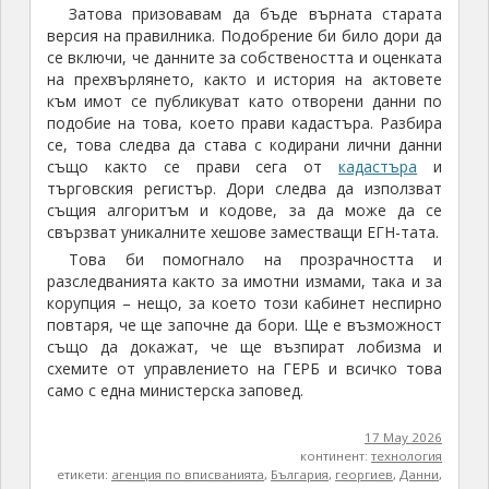
Затова призовавам да бъде върната старата
версия на правилника. Подобрение би било дори да
се включи, че данните за собствеността и оценката
на прехвърлянето, както и история на актовете
към имот се публикуват като отворени данни по
подобие на това, което прави кадастъра. Разбира
се, това следва да става с кодирани лични данни
също както се прави сега от
кадастъра
и
търговския регистър. Дори следва да използват
същия алгоритъм и кодове, за да може да се
свързват уникалните хешове заместващи ЕГН-тата.
Това би помогнало на прозрачността и
разследванията както за имотни измами, така и за
корупция – нещо, за което този кабинет неспирно
повтаря, че ще започне да бори. Ще е възможност
също да докажат, че ще възпират лобизма и
схемите от управлението на ГЕРБ и всичко това
само с една министерска заповед.
17 May 2026
континент:
технология
етикети:
агенция по вписванията
,
България
,
георгиев
,
Данни
,