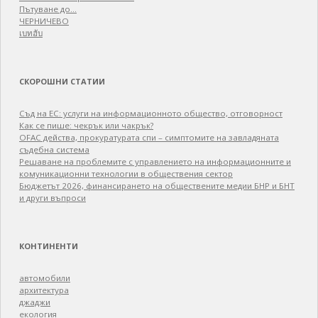
Пътуване до…
ЧЕРНИЧЕВО
เบทฮับ
СКОРОШНИ СТАТИИ
Съд на ЕС: услуги на информационното общество, отговорност
Как се пише: чекрък или чакрък?
OFAC действа, прокуратурата спи – симптомите на завладяната
съдебна система
Решаване на проблемите с управлението на информационните и
комуникационни технологии в обществения сектор
Бюджетът 2026, финансирането на обществените медии БНР и БНТ
и други въпроси
КОНТИНЕНТИ
автомобили
архитектура
джаджи
екология