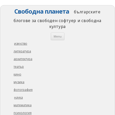
Свободна планета
българските
блогове за свободен софтуер и свободна
култура
Skip
Menu
to
content
изкуство
литература
архитектура
театър
кино
музика
фотография
наука
математика
психология