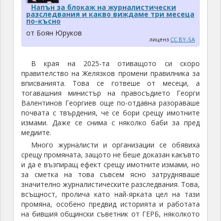
Напън за блокаж на журналистически
разследвания и какво виждаме три месеца
по-късно
от Боян Юруков
лиценз
CC BY-SA
В края на 2025-та отиващото си скоро
правителство на Желязков промени правилника за
вписванията. Това се готвеше от месеци, а
тогавашния министър на правосъдието Георги
Валентинов Георгиев още по-отдавна разораваше
почвата с твърдения, че се бори срещу имотните
измами. Даже се снима с няколко баби за пред
медиите.
Много журналисти и организации се обявиха
срещу промяната, защото не беше доказан какъвто
и да е възпиращ ефект срещу имотните измами, но
за сметка на това съвсем ясно затрудняваше
значително журналистическите разследвания. Това,
всъщност, пролича като най-ярката цел на тази
промяна, особено предвид историята и работата
на бившия общински съветник от ГЕРБ, няколкото