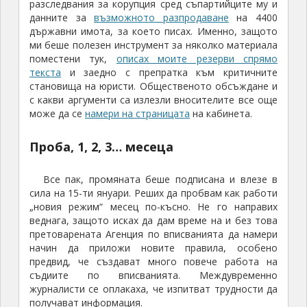
разследвания за корупция сред съпартийците му и
данните за
възможното разпродаване
на 4400
държавни имота, за което писах. Именно, защото
ми беше полезен инструмент за няколко материала
поместени тук,
описах моите резерви спрямо
текста
и заедно с препратка към критичните
становища на юристи. Общественото обсъждане и
с какви аргументи са излезли вносителите все още
може да се
намери на страницата
на кабинета.
Проба, 1, 2, 3… месеца
Все пак, промяната беше подписана и влезе в
сила на 15-ти януари. Реших да пробвам как работи
„новия режим“ месец по-късно. Не го направих
веднага, защото исках да дам време на и без това
претоварената Агенция по вписванията да намери
начин да приложи новите правила, особено
предвид, че създават много повече работа на
съдиите по вписванията. Междувременно
журналисти се оплакаха, че изпитват трудности да
получават информация.