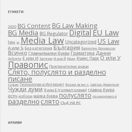
ЕТИКЕТИ
BG Law Making
BG Content
2020
EU Law
Digital
BG Media
BG Regulator
Media Law
US Law
Uncategorized
fake
ip
България
А или Ъ
Без категория
Валентин Дрехарски
Всичко
Граматика
Данни
Главни/малки букви
О или У
Е или И
Куинс Парк
Дублети
Запетая
И или Й
Иран
Правопис
Препинателни знаци
Слято, полуслято и разделно
писане
Технологии и Интернет
Цветан Димитров
София
Форми за мн.ч.
Чужди думи
главна буква
Я или Е (голям/големи)
полуслято
еспч
малка буква
избори
променливо я
разделно
слято
съд на ес
АРХИВИ