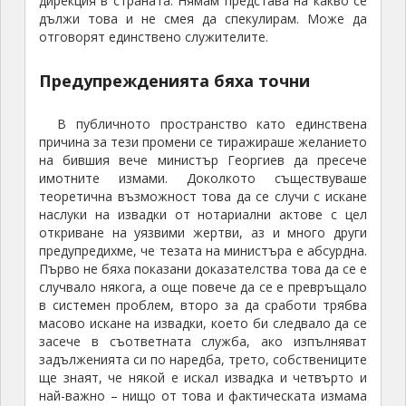
дирекция в страната. Нямам представа на какво се
дължи това и не смея да спекулирам. Може да
отговорят единствено служителите.
Предупрежденията бяха точни
В публичното пространство като единствена
причина за тези промени се тиражираше желанието
на бившия вече министър Георгиев да пресече
имотните измами. Доколкото съществуваше
теоретична възможност това да се случи с искане
наслуки на извадки от нотариални актове с цел
откриване на уязвими жертви, аз и много други
предупредихме, че тезата на министъра е абсурдна.
Първо не бяха показани доказателства това да се е
случвало някога, а още повече да се е превръщало
в системен проблем, второ за да сработи трябва
масово искане на извадки, което би следвало да се
засече в съответната служба, ако изпълняват
задълженията си по наредба, трето, собствениците
ще знаят, че някой е искал извадка и четвърто и
най-важно – нищо от това и фактическата измама