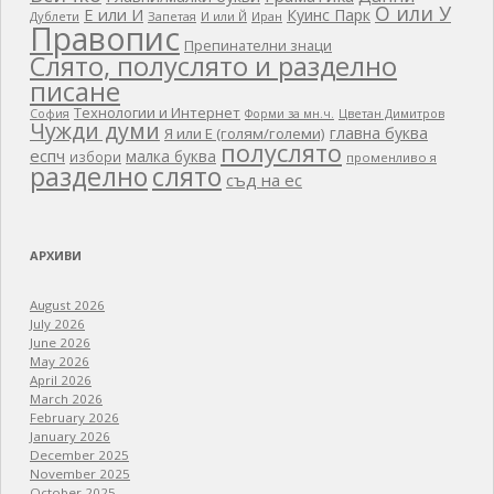
О или У
Е или И
Куинс Парк
Дублети
Запетая
И или Й
Иран
Правопис
Препинателни знаци
Слято, полуслято и разделно
писане
Технологии и Интернет
Цветан Димитров
София
Форми за мн.ч.
Чужди думи
главна буква
Я или Е (голям/големи)
полуслято
еспч
малка буква
избори
променливо я
разделно
слято
съд на ес
АРХИВИ
August 2026
July 2026
June 2026
May 2026
April 2026
March 2026
February 2026
January 2026
December 2025
November 2025
October 2025