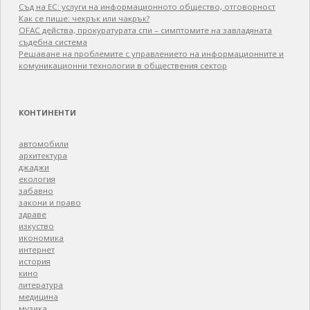
Съд на ЕС: услуги на информационното общество, отговорност
Как се пише: чекрък или чакрък?
OFAC действа, прокуратурата спи – симптомите на завладяната
съдебна система
Решаване на проблемите с управлението на информационните и
комуникационни технологии в обществения сектор
КОНТИНЕНТИ
автомобили
архитектура
джаджи
екология
забавно
закони и право
здраве
изкуство
икономика
интернет
история
кино
литература
медицина
музика