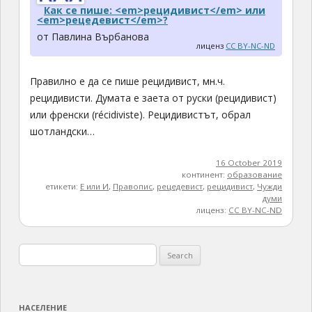
Как се пише: <em>рецидивист</em> или
<em>рецедевист</em>?
от Павлина Върбанова
лиценз
CC BY-NC-ND
Правилно е да се пише рецидивист, мн.ч.
рецидивисти. Думата е заета от руски (рецидивист)
или френски (récidiviste). Рецидивистът, обрал
шотландски…
16 October 2019
континент:
образование
етикети:
Е или И
,
Правопис
,
рецедевист
,
рецидивист
,
Чужди
думи
лиценз:
CC BY-NC-ND
Search
for:
НАСЕЛЕНИЕ