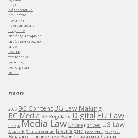
наука
образование
общество
политика
програмиране
пътуване
свободен софтуер
свободен хардуер
спорт
театър
технология
философия
фотография
храна
ЕТИКЕТИ
BG Law Making
BG Content
2020
EU Law
Digital
BG Media
BG Regulator
Media Law
US Law
Uncategorized
fake
ip
България
А или Ъ
Без категория
Валентин Дрехарски
Всичко
Граматика
Данни
Главни/малки букви