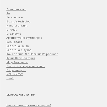
Comments on:
2A
Arcane Lore
Bozho's tech blog
Handful of Light
Lindeas
UrbanStyle
Архитектурно студио Архе
БЛОГодаря
Блогът на Гонзо
Блогът на Юруков
Как се пише?® с Павлина Върбанова
Куинс Парк България
Медийно право
Палатков лагер зa пингвини
Пътуване до…
ЧЕРНИЧЕВО
เบทฮับ
СКОРОШНИ СТАТИИ
Как се пише: промпт или промт?