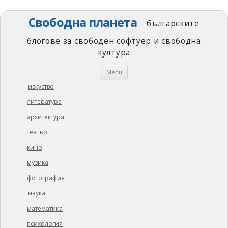
Свободна планета
българските
блогове за свободен софтуер и свободна
култура
Skip
Menu
to
content
изкуство
литература
архитектура
театър
кино
музика
фотография
наука
математика
психология