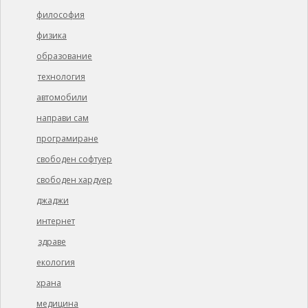
философия
физика
образование
технология
автомобили
направи сам
програмиране
свободен софтуер
свободен хардуер
джаджи
интернет
здраве
екология
храна
медицина