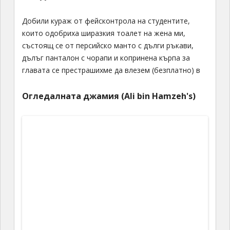
Добили кураж от фейсконтрола на студентите,
които одобриха ширазкия тоалет на жена ми,
състоящ се от персийско манто с дълги ръкави,
дълъг панталон с чорапи и копринена кърпа за
главата се престрашихме да влезем (безплатно) в
Огледалната джамия (А
li
bin
Н
amzeh's
)