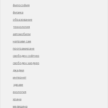
философия
физика
образование
технология
автомобили
направи сам
програмиране
свободен софтуер
свободен хардуер
джаджи
интернет
здраве
екология
храна
медицина