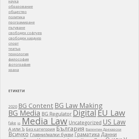
наука
образование
общество
политика
програмиране
пътуване
свободен софтуер
свободен хардуер
спорт
театър
технология
философия
фотография
храна
ЕТИКЕТИ
BG Law Making
BG Content
2020
EU Law
Digital
BG Media
BG Regulator
Media Law
US Law
Uncategorized
fake
ip
България
А или Ъ
Без категория
Валентин Дрехарски
Всичко
Граматика
Данни
Главни/малки букви