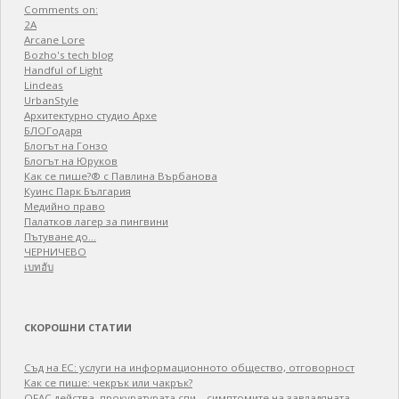
Comments on:
2A
Arcane Lore
Bozho's tech blog
Handful of Light
Lindeas
UrbanStyle
Архитектурно студио Архе
БЛОГодаря
Блогът на Гонзо
Блогът на Юруков
Как се пише?® с Павлина Върбанова
Куинс Парк България
Медийно право
Палатков лагер зa пингвини
Пътуване до…
ЧЕРНИЧЕВО
เบทฮับ
СКОРОШНИ СТАТИИ
Съд на ЕС: услуги на информационното общество, отговорност
Как се пише: чекрък или чакрък?
OFAC действа, прокуратурата спи – симптомите на завладяната