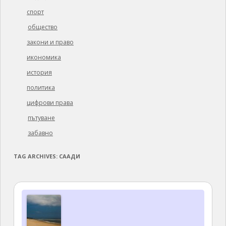
спорт
общество
закони и право
икономика
история
политика
цифрови права
пътуване
забавно
TAG ARCHIVES:
СААДИ