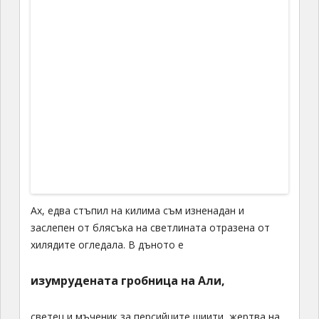
Ах, едва стъпил на килима съм изненадан и
заслепен от блясъка на светлината отразена от
хилядите огледала. В дъното е
изумрудената гробница на Али,
светец и мъченик за персийците шиити, жертва на