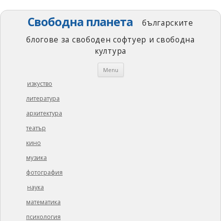
Свободна планета
българските
блогове за свободен софтуер и свободна
култура
Skip
Menu
to
content
изкуство
литература
архитектура
театър
кино
музика
фотография
наука
математика
психология