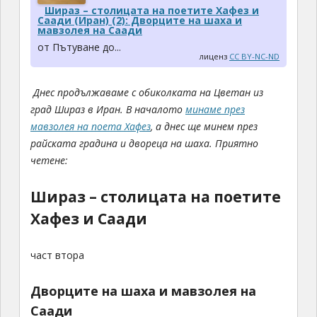
Шираз – столицата на поетите Хафез и
Саади (Иран) (2): Дворците на шаха и
мавзолея на Саади
от Пътуване до...
лиценз
CC BY-NC-ND
Днес продължаваме с обиколката на Цветан из
град Шираз в Иран. В началото
минаме през
мавзолея на поета Хафез
, а днес ще минем през
райската градина и двореца на шаха.
Приятно
четене:
Шираз – столицата на поетите
Хафез и Саади
част втора
Дворците на шаха и мавзолея на
Саади