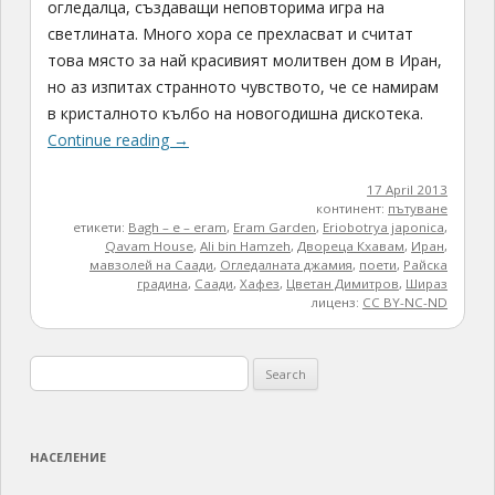
огледалца, създаващи неповторима игра на
светлината. Много хора се прехласват и считат
това място за най красивият молитвен дом в Иран,
но аз изпитах странното чувството, че се намирам
в кристалното кълбо на новогодишна дискотека.
Continue reading
→
17 April 2013
континент:
пътуване
етикети:
Bagh – e – eram
,
Eram Garden
,
Eriobotrya japonica
,
Qavam House
,
Аli bin Нamzeh
,
Двореца Кхавам
,
Иран
,
мавзолей на Саади
,
Огледалната джамия
,
поети
,
Райска
градина
,
Саади
,
Хафез
,
Цветан Димитров
,
Шираз
лиценз:
CC BY-NC-ND
Search
for:
НАСЕЛЕНИЕ