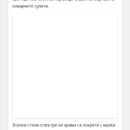
коварните сунити.
Всички стени отвътре на храма са покрити с малки