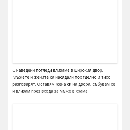
С наведени погледи влизаме в широкия двор.
Мъжете и жените са насядали поотделно и тихо
разговарят. Оставям жена си на двора, събувам се
и влизам през входа за мъже в храма.