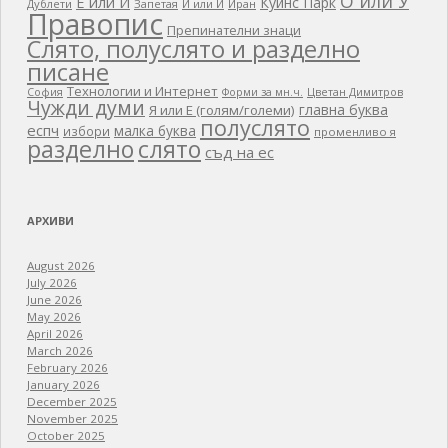
О или У
Е или И
Куинс Парк
Дублети
Запетая
И или Й
Иран
Правопис
Препинателни знаци
Слято, полуслято и разделно
писане
Технологии и Интернет
Цветан Димитров
София
Форми за мн.ч.
Чужди думи
главна буква
Я или Е (голям/големи)
полуслято
еспч
малка буква
избори
променливо я
разделно
слято
съд на ес
АРХИВИ
August 2026
July 2026
June 2026
May 2026
April 2026
March 2026
February 2026
January 2026
December 2025
November 2025
October 2025