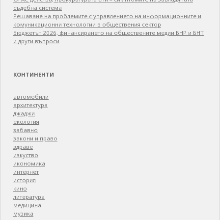
съдебна система
Решаване на проблемите с управлението на информационните и
комуникационни технологии в обществения сектор
Бюджетът 2026, финансирането на обществените медии БНР и БНТ
и други въпроси
КОНТИНЕНТИ
автомобили
архитектура
джаджи
екология
забавно
закони и право
здраве
изкуство
икономика
интернет
история
кино
литература
медицина
музика