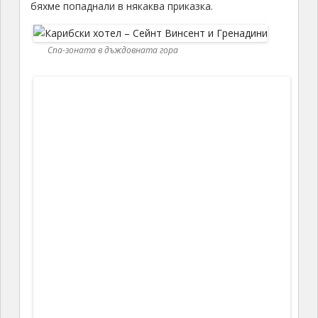
дворче и басейнче, или поне шадраванче. Около
къщичките също имаше шадраванчета, градинки,
цветя и много колибрита. Забравих да спомена, че
на Карибите за първи път през живота си видях на
живо колибри. За тези които не знаят – това е най-
малката птица в света. Има размерите на голяма
пчела и е страшно красива.
След като разгледахме „нашия“ хотел разбрахме,
че на
30
мин от тук и на горе в гората има друг
също много скъп хотел. Имайки предвид какво
видяхме тук, много се чудехме, с какво толкова
може да ни изненада горния. Но никой не намери
силите, да отиде да го види. По-късно разбрахме,
че това е хотел „Chocolat”, където освен, че има
страшно много шоколадови неща и услуги, се
предлага
обучение по шоколад
. Всички служители са
минали през такова и могат да отговарят на
всякакви въпроси, свързани с шоколада.
Естествено аз лично много съжалих, че ме домързя
да се разходя до там.