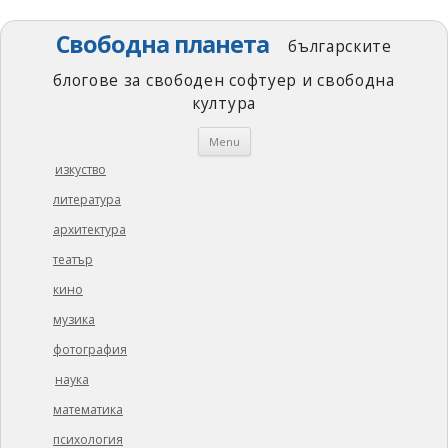
Свободна планета
българските
блогове за свободен софтуер и свободна
култура
Skip
Menu
to
content
изкуство
литература
архитектура
театър
кино
музика
фотография
наука
математика
психология