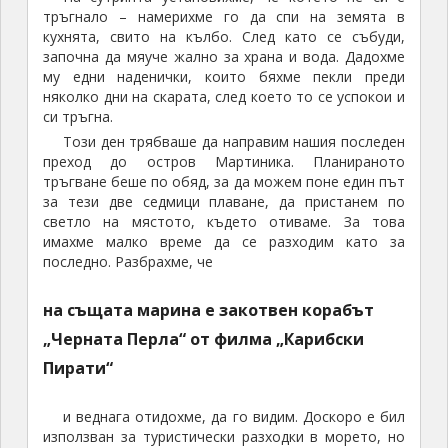
гребане, горивото им беше свършило, а навън
отново се изсипваха кратки проливни дъждове.