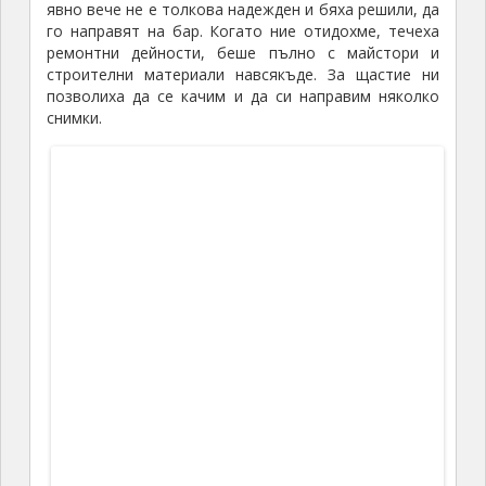
Намерихме мястото и започнаха мъките по
приставането на едно супер тясно място между две
лодки. Наложи се абсолютно всички да се включим.
Едни държаха кранци, за да не одраскаме лодката в
съседната и търчаха от един борд на друг. Други
бяха хванали едно въже и дърпаха дружно, за да
приближат катамарана, трети отговаряха за това,
да не се ударим в кея, но и да се приближим
достатъчно, за да можем да слизаме и да се
качваме после. Все пак след два часа задружни
усилия направихме най-перфектното приставане. За
награда си сготвихме най-вкусната паста, този път
със сладка вода и седнахме за една последна
вечеря на борда на нашия катамаран.
Ден 14:
Сутринта имахме доста задачи, които трябваше,
да свършим за много кратко време.
Първо, трябваше да изчистим катамарана, за
да не ни глобят,
второ, трябваше да излезем от марината, да