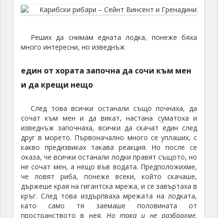
Реших да снимам едната лодка, понеже бяха
много интересни, но изведнъж
един от хората започна да сочи към мен
и да крещи нещо
След това всички останали също почнаха, да
сочат към мен и да викат, настана суматоха и
изведнъж започнаха, всички да скачат един след
друг в морето. Първоначално много се уплаших, с
какво предизвиках такава реакция. Но после се
оказа, че всички останали лодки правят същото, но
не сочат мен, а нещо във водата. Предположихме,
че ловят риба, понеже всеки, който скачаше,
държеше края на гигантска мрежа, и се завъртаха в
кръг. След това издърпваха мрежата на лодката,
като само тя заемаше половината от
пространството в нея.
Но така и не разбрахме,