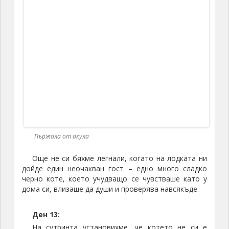
В търсене на бензиностанцията
И така за съжаление последният ни опит, да
направим поне едно приставане по светло за тези
две седмици се провали.
Пристигнахме в Le Marin
и тръгнахме, да си търсим място. Но понеже не
сме много маневрени, а коридорчетата са малки,
изпратихме двама човека с дингито, да търсят
място. След известно време дингито се върна с