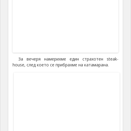
е при колите под наем, така и при лодките трябва,
да се върнат с пълен резервоар. Чартьорът обаче
нещо ни обърка и ни прати в един огромен залив,
където загубихме почти
2
часа, за да установим, че
няма къде да заредим.
Остров Мартиника