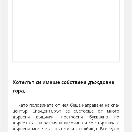
като половината от нея беше направена на спа-
център. Спа-центърът се състоеше от много
дървени къщички, построени буквално по
дърветата, на различна височина и се свързваха с
дървени мостчета, пътеки и стълбища. Все едно
бяхме попаднали в някаква приказка.
Спа-зоната в дъждовната гора
От рецепцията на спа-зоната специално провериха, коя
къщичка е свободна, за да можем, да ги разгледаме и от
вътре
Другата част от дъждовната гора беше също
оборудвана с дървени пътеки, въжени мостове и
т.н., но беше предназначена предимно за разходки.
Повечето къщички към хотела, ако не и всички
бяха разделени със стени, и всяка разполагаше с