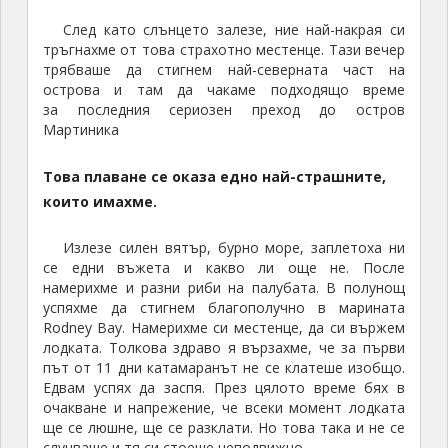
нищо не се различаваше от нашите в България.
Беше пълно с кафенца, заведенийца и хотелчета.
Изобщо вече се усещаше, как нашето екзотично
приключение е към своя край.
За вечеря намерихме един страхотен steak-
house, след което се прибрахме на катамарана.
Пържола от акула
Още не си бяхме легнали, когато на лодката ни
дойде един неочакван гост – едно много сладко
черно коте, което учудващо се чувстваше като у
дома си, влизаше да души и проверява навсякъде.
Ден 13:
На сутринта установихме, че котето не си е
тръгнало – намерихме го да спи на земята в