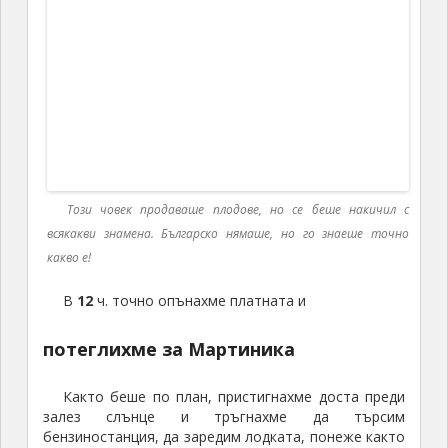
Препаратите също свършиха, минахме на веро и
сапун, които също свършиха и останахме само на
солената вода. Отделно имахме няколко дребни
щети, от сорта на счупен капак на тоалетна чиния,
или дръжка на чайник. Добре, че бях взела
моментно лепило, та след като поизмихме,
тръгнах, да обикалям с лепилото и да замазвам
положението.
През цялото това време и целия този хаос,
лодката се придвижи до бензиностанцията, зареди
с гориво и се върна обратно на марината. И точно
в
10
ч пристигнахме! Е, не бяхме пристанали (което
обикновено ни отнемаше по два часа), но
чартьорът ни посрещна и помогна да завържем
лодката за кея.
И така приключи нашето невероятно
плаване в Карибско море