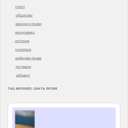
спорт
общество
закони и право
икономика
история
политика
цифрови права
пътуване
забавно
TAG ARCHIVES:
САНТА ЛУСИЯ