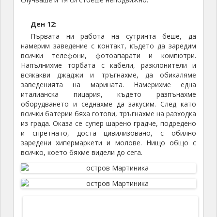
кухнята, свито на кълбо. След като се събуди,
започна да мяуче жално за храна и вода. Дадохме
му едни наденички, които бяхме пекли преди
няколко дни на скарата, след което то се успокои и
си тръгна.
Този ден трябваше да направим нашия последен
преход до остров Мартиника. Планираното
тръгване беше по обяд, за да можем поне един път
за тези две седмици плаване, да пристанем по
светло на мястото, където отиваме. За това
имахме малко време да се разходим като за
последно. Разбрахме, че
на същата марина е закотвен корабът
„Черната Перла“ от филма „Карибски
Пирати“
и веднага отидохме, да го видим. Доскоро е бил
използван за туристически разходки в морето, но
явно вече не е толкова надежден и бяха решили, да