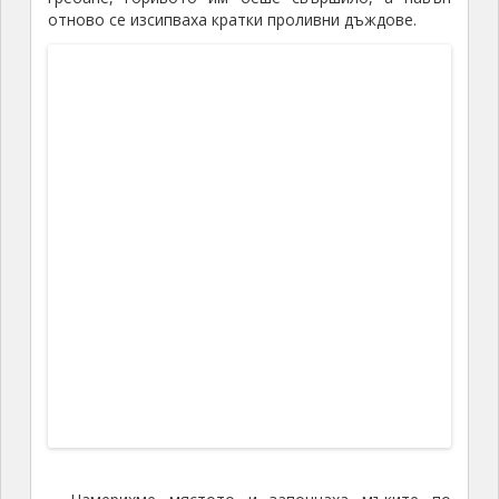
Една малка част от багажите
Междувременно наблюдавахме, как една нова
група туристи се настаняваше на нашето
катамаранче. Усещането беше странно, имайки
предвид, че това беше нашия дом през последните
две седмици и имайки предвид всичките ни
преживявания, а сега го очакваха нови.