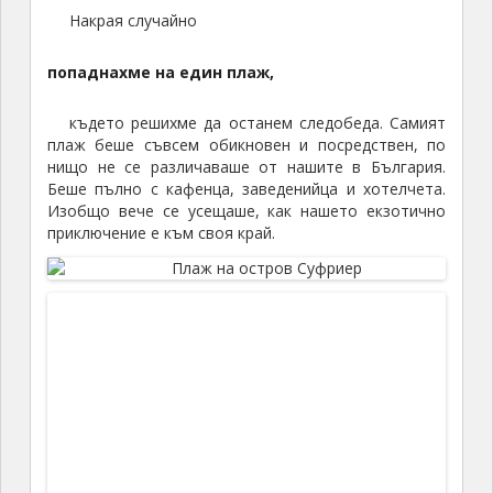
Черната Перла
Този човек продаваше плодове, но се беше накичил с
всякакви знамена. Българско нямаше, но го знаеше точно
какво е!
В
12
ч. точно опънахме платната и
потеглихме за Мартиника
Както беше по план, пристигнахме доста преди
залез слънце и тръгнахме да търсим
бензиностанция, да заредим лодката, понеже както