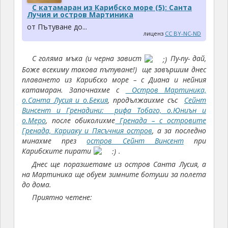
С катамаран из Карибско море (5): Санта
Лучия и остров Мартиника
от Пътуване до...
лиценз
CC BY-NC-ND
С голяма мъка (и черна завист
Пу-пу- дай,
Боже всекиму такова пътуване!) ще завършим днес
плаването из Карибско море – с Диана и нейния
катамаран. Започнахме с
Остров Мартиника,
о.Санта Лусия и о.Бекия
, продължаихме със
Сейнт
Винсент и Гренадини: рифа Тобаго, о.Юниън и
о.Меро
, после обиколихме
Гренада – с островите
Гренада, Кариаку и Пясъчния остров
, а за последно
минахме през
остров Сейнт Винсент
при
Карибските пирати
.
Днес ще поразшетаме из остров Санта Лусия, а
на Мартиника ще обуем зимните ботуши за полета
до дома.
Приятно четене: