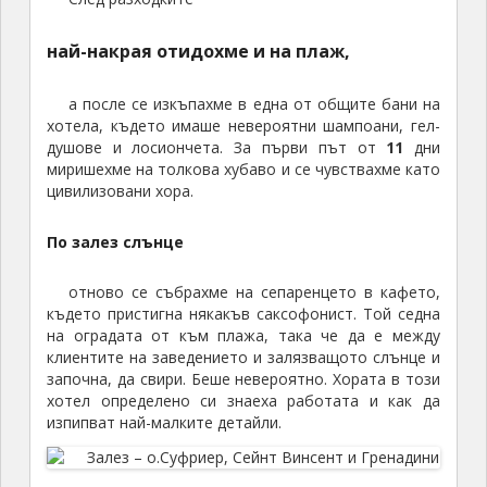
заведенията на марината. Намерихме една
италианска пицария, където разпънахме
оборудването и седнахме да закусим. След като
всички батерии бяха готови, тръгнахме на разходка
из града. Оказа се супер шарено градче, подредено
и спретнато, доста цивилизовано, с обилно
заредени хипермаркети и молове. Нищо общо с
всичко, което бяхме видели до сега.
В един от моловете
Накрая случайно
попаднахме на един плаж,
където решихме да останем следобеда. Самият
плаж беше съвсем обикновен и посредствен, по