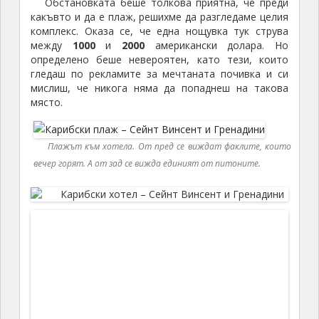
Обстановката беше толкова приятна, че преди
какъвто и да е плаж, решихме да разгледаме целия
комплекс. Оказа се, че една нощувка тук струва
между
1000
и
2000
американски долара. Но
определено беше невероятен, като тези, които
гледаш по рекламите за мечтаната почивка и си
мислиш, че никога няма да попаднеш на такова
място.
Плажът към хотела. От пред се виждат факлите, които
вечер горят. А от зад се вижда единият от питоните.
Хотелът си имаше собствена дъждовна
гора,