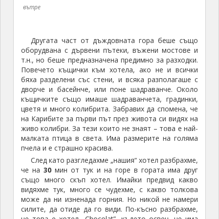
подобни хотели. Особено на едно хълмче, което
има директна гледка към двата питона, от другата
страна на Суфриер. Там се намират хотели номер
1,
3
и
6
в света. Едни от най-скъпите на планетата. В
тези хотели няма телевизори и се спазват
специални правила, като например са забранени
всякакви телефони, пейджъри и т.н. Ако искаш
може, да си ги ползваш в стаята, но никъде
другаде. Но реално ти нямаш нужда, да излизаш
никъде, защото всички стаи си имат двор с
инфинити басейн и всички имат една и съща гледка
– към питоните.
Стаите нямат стена от към двора
и басейна
и реално си спиш на открито.
След разходките
най-накрая отидохме и на плаж,
а после се изкъпахме в една от общите бани на
хотела, където имаше невероятни шампоани, гел-
душове и лосиончета. За първи път от
11
дни
миришехме на толкова хубаво и се чувствахме като