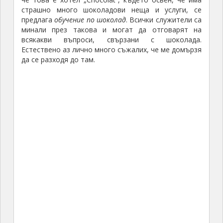
цивилизовани хора.
По залез слънце
отново се събрахме на сепаренцето в кафето,
където пристигна някакъв саксофонист. Той седна
на оградата от към плажа, така че да е между
клиентите на заведението и залязващото слънце и
започна, да свири. Беше невероятно. Хората в този
хотел определено си знаеха работата и как да
изпипват най-малките детайли.
След като слънцето залезе, ние най-накрая си
тръгнахме от това страхотно местенце. Тази вечер
трябваше да стигнем най-северната част на
острова и там да чакаме подходящо време
за последния сериозен преход до остров
Мартиника