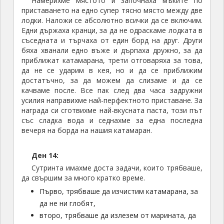
Нашият катамаран (по средата на снимката) отново на
марина „Le Marin“, очакващ следващите туристи, които
потеглиха още същия следобед
Решихме, да направим един последен плаж.