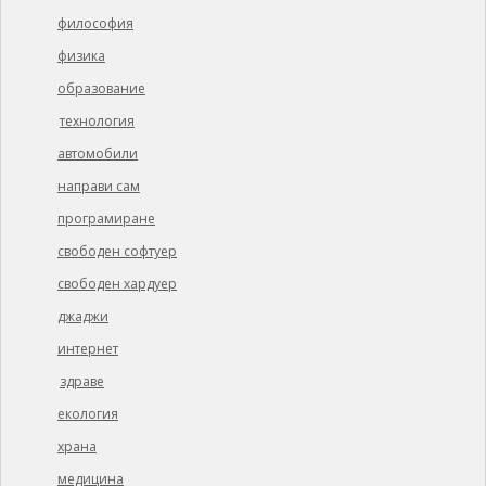
философия
физика
образование
технология
автомобили
направи сам
програмиране
свободен софтуер
свободен хардуер
джаджи
интернет
здраве
екология
храна
медицина