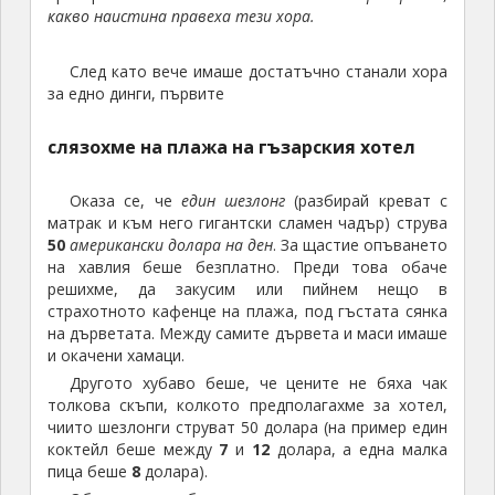
какво наистина правеха тези хора.
След като вече имаше достатъчно станали хора
за едно динги, първите
слязохме на плажа на гъзарския хотел
Оказа се, че
един шезлонг
(разбирай креват с
матрак и към него гигантски сламен чадър) струва
50
американски долара на ден
. За щастие опъването
на хавлия беше безплатно. Преди това обаче
решихме, да закусим или пийнем нещо в
страхотното кафенце на плажа, под гъстата сянка
на дърветата. Между самите дървета и маси имаше
и окачени хамаци.
Другото хубаво беше, че цените не бяха чак
толкова скъпи, колкото предполагахме за хотел,
чиито шезлонги струват 50 долара (на пример един
коктейл беше между
7
и
12
долара, а една малка
пица беше
8
долара).