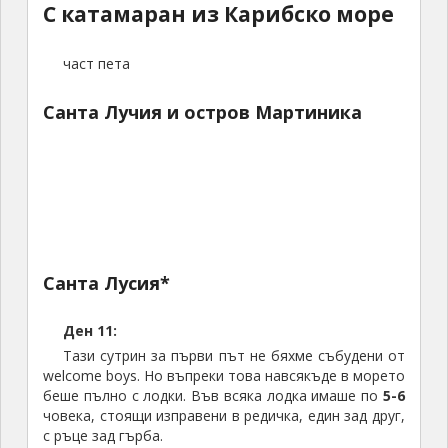
С катамаран из Карибско море
част пета
Санта Лучия и остров Мартиника
Санта Лусия*
Ден 11:
Тази сутрин за първи път не бяхме събудени от
welcome boys. Но въпреки това навсякъде в морето
беше пълно с лодки. Във всяка лодка имаше по
5-6
човека, стоящи изправени в редичка, един зад друг,
с ръце зад гърба.