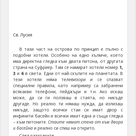
Това плаване се оказа едно най-страшните,
които имахме.
Излезе силен вятър, бурно море, заплетоха ни
се едни въжета и какво ли още не. После
намерихме и разни риби на палубата. В полунощ
успяхме да стигнем благополучно в марината
Rodney Bay. Намерихме си местенце, да си вържем
лодката. Толкова здраво я вързахме, че за първи
път от 11 дни катамаранът не се клатеше изобщо.
Едвам успях да заспя. През цялото време бях в
очакване и напрежение, че всеки момент лодката
ще се люшне, ще се разклати. Но това така и не се
случваше и тя си стоеше неподвижно.
Ден 12:
Първата ни работа на сутринта беше, да
намерим заведение с контакт, където да заредим
всички телефони, фотоапарати и компютри.
Напълнихме торбата с кабели, разклонители и
всякакви джаджи и тръгнахме, да обикаляме