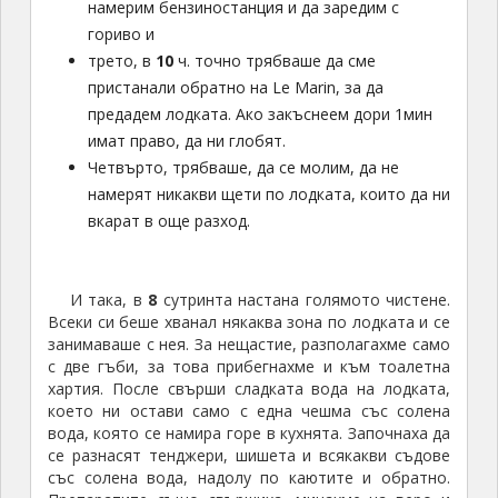
Уговорихме се с един таксиметраджия, да ни закара
до най-хубавия плаж на острова и след това, да
дойде, да ни вземе в
17:20
ч.
Плажът определено не беше лош, имаше палми,
зелени поляни, ситен бял пясък и т.н. Но огромната
разлика между Мартиника и малките островчета на
юг беше, че
това е част от Франция, съответно и
от Европа.
Плажовете са претъпкани от туристи
(основно пенсионери), цените са супер високи, в
заведенията и магазините говорят само френски и
се държат арогантно и надменно с всеки, който не
говори техния език.