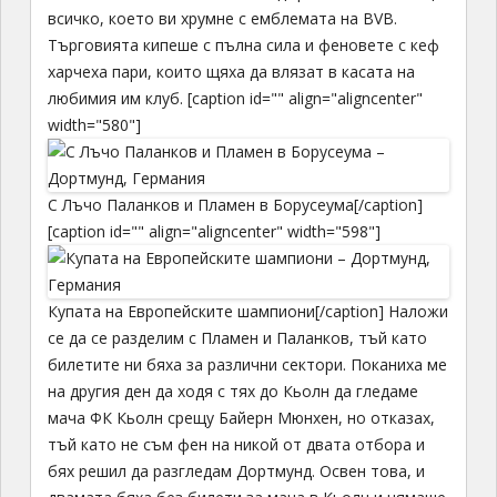
всичко, което ви хрумне с емблемата на BVB.
Търговията кипеше с пълна сила и феновете с кеф
харчеха пари, които щяха да влязат в касата на
любимия им клуб. [caption id="" align="aligncenter"
width="580"]
С Лъчо Паланков и Пламен в Борусеума[/caption]
[caption id="" align="aligncenter" width="598"]
Купата на Европейските шампиони[/caption] Наложи
се да се разделим с Пламен и Паланков, тъй като
билетите ни бяха за различни сектори. Поканиха ме
на другия ден да ходя с тях до Кьолн да гледаме
мача ФК Кьолн срещу Байерн Мюнхен, но отказах,
тъй като не съм фен на никой от двата отбора и
бях решил да разгледам Дортмунд. Освен това, и