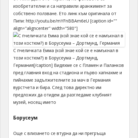
изобретателни и са направили аранжимент за
собствено ползване. Ето линк към оригинала от
Пипи: http://youtu.be/mYFnBBAm6eU [caption id=""
align="aligncenter" width="580"]
С пчеличката Емма (кой знае кой се е намъкнал в
този костюм?) в Борусеума – Дортмунд,
Германия[/caption] Видяхме се с Пламен и Паланков
пред главния вход на стадиона и първо хапнахме и
пийнахме задължителните за мач в Германия
вурстчета и бира. След това директно им
предложих да отидем да разгледаме клубният
музей, носещ името
Борусеум
Още с влизането се втурна да ни прегръща