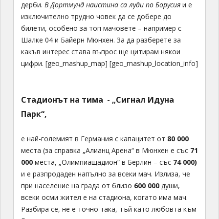
дерби.
В Дортмунд наистина са луди по Борусия
и е
изключително трудно човек да се добере до
билети, особено за топ мачовете – например с
Шалке 04 и Байерн Мюнхен. За да разберете за
какъв интерес става въпрос ще цитирам някои
цифри. [geo_mashup_map] [geo_mashup_location_info]
Стадионът на тима - „Сигнал Идуна
Парк“,
е най-големият в Германия с капацитет от
80 000
места (за справка „Алианц Арена“ в Мюнхен е със
71
000
места, „Олимпиащадион“ в Берлин – със
74 000)
и е разпродаден напълно за всеки мач. Излиза, че
при население на града от близо
600 000
души,
всеки осми жител е на стадиона, когато има мач.
Разбира се, не е точно така, тъй като любовта към