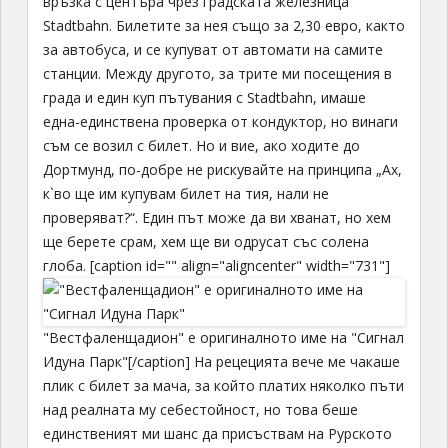
връзка с центъра чрез градската железница
Stadtbahn. Билетите за нея също за 2,30 евро, както
за автобуса, и се купуват от автомати на самите
станции. Между другото, за трите ми посещения в
града и един куп пътувания с Stadtbahn, имаше
една-единствена проверка от кондуктор, но винаги
съм се возил с билет. Но и вие, ако ходите до
Дортмунд, по-добре не рискувайте на принципа „Ах,
к`во ще им купувам билет на тия, нали не
проверяват?“. Един път може да ви хванат, но хем
ще берете срам, хем ще ви одрусат със солена
глоба. [caption id="" align="aligncenter" width="731"]
"Вестфаленщадион" е оригиналното име на "Сигнал
Идуна Парк"[/caption] На рецецията вече ме чакаше
плик с билет за мача, за който платих няколко пъти
над реалната му себестойност, но това беше
единственият ми шанс да присъствам на Рурското