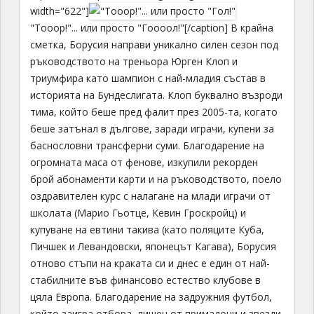
width="622"]
"Тооор!"... или просто "Гоооол!"[/caption] В крайна
сметка, Борусия направи уникално силен сезон под
ръководството на треньора Юрген Клоп и
триумфира като шампион с най-младия състав в
историята на Бундеслигата. Клоп буквално възроди
тима, който беше пред фалит през 2005-та, когато
беше затънал в дългове, заради играчи, купени за
баснословни трансферни суми. Благодарение на
огромната маса от фенове, изкупили рекорден
брой абонаменти карти и на ръководството, поело
оздравителен курс с налагане на млади играчи от
школата (Марио Гьотце, Кевин Гроскройц) и
купуване на евтини такива (като поляците Куба,
Пичшек и Левандовски, японецът Кагава), Борусия
отново стъпи на краката си и днес е един от най-
стабилните във финансово естество клубове в
цяла Европа. Благодарение на задружния футбол,
който заигра отбора, лишен от примадони и звезди,