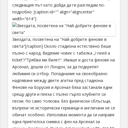
следващия път като дойда да ги разгледам по-
подробно. [caption id="" align="aligncenter"
width="614"]
Звездата, посветена на "Най-добрите фенове в
света"[/caption] Около стадиона естествено беше
пълно с народ. Видяхме човек с табелка „I need a
ticket”/”Трябва ми билет“. Имаше и доста фенове на
Арсенал, дошли от Лондон, за да подкрепят
любимия си отбор. Попаднахме на своеобразно
надпяване между двете агитки пред стадиона.
Фенове на Борусия и Арсенал бяха застанали едни
срещу други и пееха с пълно гърло клубните си
песни. Но само толкова. Без физически сблъсъци,
въпреки че исторически германци и англичани не се
обичат особено. Използвах момента да си направя
една приятелска снимка с фен на Арсенал за