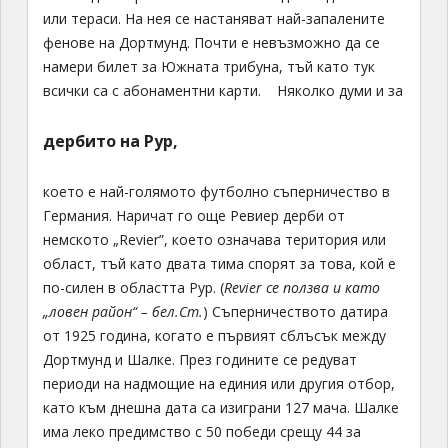
или тераси. На нея се настаняват най-запалените
фенове на Дортмунд. Почти е невъзможно да се
намери билет за Южната трибуна, тъй като тук
всички са с абонаментни карти.
Няколко думи и за
дербито на Рур,
което е най-голямото футболно съперничество в
Германия. Наричат го още Ревиер дерби от
немското „Revier”, което означава територия или
област, тъй като двата тима спорят за това, кой е
по-силен в областта Рур. (
Revier се ползва и като
„ловен район“ – бел.Ст.
) Съперничеството датира
от 1925 година, когато е първият сблъсък между
Дортмунд и Шалке. През годините се редуват
периоди на надмощие на единия или другия отбор,
като към днешна дата са изиграни 127 мача. Шалке
има леко предимство с 50 победи срещу 44 за