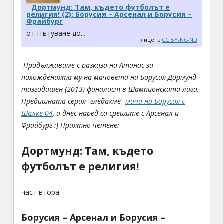
Дортмунд: Там, където футболът е
религия! (2): Борусия – Арсенал и Борусия –
Фрайбург
от Пътуване до...
лиценз
CC BY-NC-ND
Продължаваме с разказа на Атанас за
похожденията му на мачовета на Борусия Дормунд –
тазгодишен (2013) финалист в Шампионската лига.
Предишната серия "гледахме"
мача на Борусия с
Шалке 04
, а днес наред са срещите с Арсенал и
Фрайбург :)
Приятно четене:
Дортмунд: Там, където
футболът е религия!
част втора
Борусия – Арсенал и Борусия –