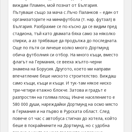
виждам Пламен, мой познат от България.
Пътуваше също за мача с Лъчо Паланков – един от
организаторите на минифутбола (т. нар. футзал) в
България. Разбрахме се по-късно да се видим пред
стадиона, тъй като двамата бяха само за няколко
спирки, а аз трябваше да продължа до последната.
Още по пътя си личеше колко много Дортмунд
обича футболния си отбор. На много къщи, вместо
флагът на Германия, се вееха жълто-черни
знамена на Борусия. Другото, което ми направи
впечатление беше ниското строителство. Виждаш
само къщи, къщи и къщи. И тук-там някое ниско
три-четири етажно блокче. Затова и градът е
разпростян на голяма площ. Иначе населението е
580 000 души, нареждайки Дортмунд на осмо място
в Германия и на първо в Рурската област. След
повече от час с автобуса стигнах до хотела, който
беше в покрайнините на Дортмунд, но с удобна