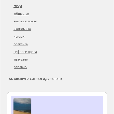
спорт
общество
закони и право
икономика
история
политика
цифрови права
пътуване
забавно
TAG ARCHIVES:
СИГНАЛ ИДУНА ПАРК