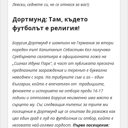
Левски, седнете си, не се отнася за вас!)
Дортмунд: Там, където
футболът е религия!
Борусия Дортмунд е шампион на Германия за втори
пореден път! Капитанът Себастиян Кел получава
Сребърната салатиера в официалната ложа на
„Сигнал Идуна Парк“, а част от публиката прескача
предпазните заграждения и теренът е буквално
наводнен с хора. На трибуните съм и аз – един
българин, който е впечатлен от традициите,
феновете и историята на отбора преди 16-17
години и оттогава Борусия неизменно има място в
сърцето му. Със следващия пътепис за трите ми
посещения в Дортмунд ще се опитам да разкажа как
цял един град е луд по футболния си отбор, който е
неговата най-голяма гордост.
Първо посещение: