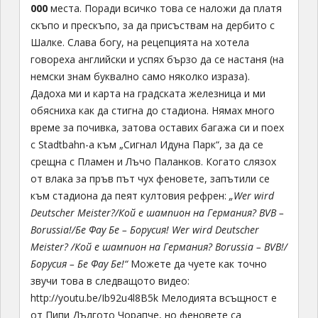
000
места. Поради всичко това се наложи да платя
скъпо и прескъпо, за да присъствам на дербито с
Шалке. Слава богу, на рецепцията на хотела
говореха английски и успях бързо да се настаня (на
немски знам буквално само няколко израза).
Дадоха ми и карта на градската железница и ми
обясниха как да стигна до стадиона. Нямах много
време за почивка, затова оставих багажа си и поех
с Stadtbahn-a към „Сигнал Идуна Парк“, за да се
срещна с Пламен и Лъчо Паланков. Когато слязох
от влака за пръв път чух феновете, запътили се
към стадиона да пеят култовия рефрен:
„Wer wird
Deutscher Meister?/Кой е шампион на Германия?
BVB –
Borussia!/Бе Фау Бе – Борусия!
Wer wird Deutscher
Meister? /Кой е шампион на Германия?
Borussia – BVB!/
Борусия – Бе Фау Бе!“
Можете да чуете как точно
звучи това в следващото видео:
http://youtu.be/Ib92u4l8B5k Мелодията всъщност е
от Пипи Дългото Чорапче, но феновете са