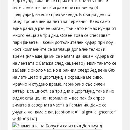
Дортмунд, така че се спрях на тях. Мачът беше
изтеглен и щеше се играе в петък вечер (
4
февруари), вместо през уикенда. В същия ден по
обед трябвашеи да летя за Германия. Взех само
една раница ръчен багаж, тъй като нямах нужда от
много неща за три дни. Освен това се спестяват
пари (знаете - всеки допълнителен куфар при лоу-
кост компаниите се заплаща допълнително) и
време (нямаше да ми се налага да чакам куфара си
на лентата с багажа след кацането). Излитането се
забави с около час, но в ранния следобед вече бях
на летището в Дортмунд. Посрещна ме сиво,
мрачно и студено време, гарнирано със силен
вятър. Всъщност, за три дни в Дортмунд така и не
видях слънце, но нормално – все пак бях през
зимата в северната част на Германия. Даже се
учудих, че няма сняг. [caption id="" align="aligncenter"
width="614"]