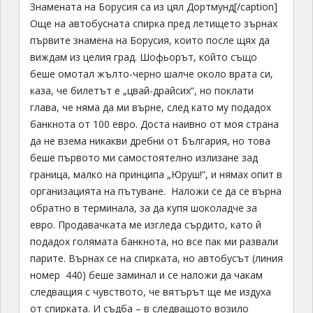
Знамената на Борусия са из цял Дортмунд[/caption]
Още на автобусната спирка пред летището зърнах
първите знамена на Борусия, които после щях да
виждам из целия град. Шофьорът, който също
беше омотал жълто-черно шалче около врата си,
каза, че билетът е „цвай-драйсих“, но поклати
глава, че няма да ми върне, след като му подадох
банкнота от 100 евро. Доста наивно от моя страна
да не взема никакви дребни от България, но това
беше първото ми самостоятелно излизане зад
граница, малко на принципа „Юруш!“, и нямах опит в
организацията на пътуване. Наложи се да се върна
обратно в терминала, за да купя шоколадче за
евро. Продавачката ме изгледа сърдито, като й
подадох голямата банкнота, но все пак ми развали
парите. Върнах се на спирката, но автобусът (линия
номер 440) беше заминал и се наложи да чакам
следващия с чувството, че вятърът ще ме издуха
от спирката. И съдба – в следващото возило