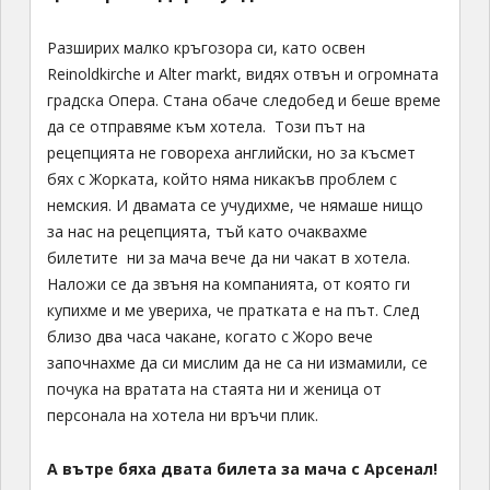
Разширих малко кръгозора си, като освен
Reinoldkirche и Alter markt, видях отвън и огромната
градска Опера. Стана обаче следобед и беше време
да се отправяме към хотела. Този път на
рецепцията не говореха английски, но за късмет
бях с Жорката, който няма никакъв проблем с
немския. И двамата се учудихме, че нямаше нищо
за нас на рецепцията, тъй като очаквахме
билетите ни за мача вече да ни чакат в хотела.
Наложи се да звъня на компанията, от която ги
купихме и ме увериха, че пратката е на път. След
близо два часа чакане, когато с Жоро вече
започнахме да си мислим да не са ни измамили, се
почука на вратата на стаята ни и женица от
персонала на хотела ни връчи плик.
А вътре бяха двата билета за мача с Арсенал!