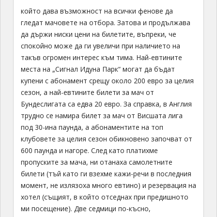
който дава възможност на всички фенове да
гледат мачовете на отбора. Затова и продължава
да държи ниски цени на билетите, въпреки, че
спокойно може да ги увеличи при наличието на
такъв огромен интерес към тима. Най-евтините
места на „Сигнал Идуна Парк“ могат да бъдат
купени с абонамент срещу около 200 евро за целия
сезон, а най-евтините билети за мач от
Бундеслигата са едва 20 евро. За справка, в Англия
трудно се намира билет за мач от Висшата лига
под 30-ина паунда, а абонаментите на топ
клубовете за целия сезон обикновено започват от
600 паунда и нагоре. След като платихме
пропуските за мача, ни отанаха самолетните
билети (тъй като ги взехме кажи-речи в последния
момент, не излязоха много евтино) и резервация на
хотел (същият, в който отседнах при предишното
ми посещение). Две седмици по-късно,