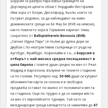
Борусия се разпростира извън границите на
Дортмунд из цялата област Нордрайн-Вестфалия.
Има хора от Бохум, Дюселфорд, Кьолн, които си
пътуват редовно, за да наблюдават на живо
домакинските срещи на Бе Фау Бе (BVB на немски),
както повечето хора в Германия наричат тима,
съкратено от
Ballspielverein Borussia (BVB)
.
„Сигнал Идуна Парк“ се пълни до дупка дори за
двубои с по-неатрактивни съперници от рода на
Аугсбург, Фрайбург, Хофенхайм и т.н., а
Борусия е
отборът с най-висока средна посещаемост в
цяла Европа
с повече души средно на мач от Реал
Мадрид и Барселона, въпреки че техните стадиони
са по-големи. Регулярно над
50 000
души си купуват
абонаментни карти за сезона и в свободна
продажба остават по-малко от половината места
на стадиона. Още по-трудно е да се намери място
за мач от европейските турнири, тъй като за
международни срещи капацитета се намалява до
67