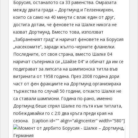
Борусия, останалото са 33 равенства. Омразата
между двата града – Дортмунд и Гелзенкирхен,
които са само на 40 минути с влак един от друг,
достига дотам, че феновете на Шалке никога не
казват Дортмунд. Вместо това, използват
„Забраненият град“ и наричат феновете на Борусия
„насекомите“, заради жълто-черните фланелки.
Последните, от своя страна, вместо Шалке 04
наричат съперника си „Шайзе 04“ и обичат да им се
подиграват за липсата на шампионска титла във
витрината от 1958 година. През 2008 година дори
част от фен фракциите на Дортмунд организираха
тържества по случай 50 години, откакто Шалке не
са ставали шампиони. Година по-рано, именно
Дортмунд беше спрял Шалке по пътя към титлата,
побеждавайки го с 2:0 два кръга преди края на
сезона.
[caption id="" align="aligncenter" width="580"]