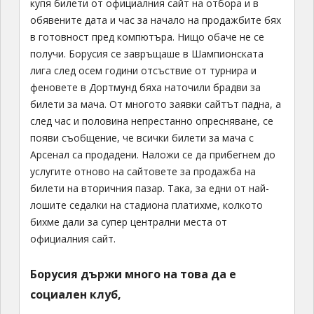
купя билети от официалния сайт на отбора и в
обявените дата и час за начало на продажбите бях
в готовност пред компютъра. Нищо обаче не се
получи. Борусия се завръщаше в Шампионската
лига след осем години отсъствие от турнира и
феновете в Дортмунд бяха наточили брадви за
билети за мача. От многото заявки сайтът падна, а
след час и половина непрестанно опресняване, се
появи съобщение, че всички билети за мача с
Арсенал са продадени. Наложи се да прибегнем до
услугите отново на сайтовете за продажба на
билети на вторичния пазар. Така, за едни от най-
лошите седалки на стадиона платихме, колкото
бихме дали за супер централни места от
официалния сайт.
Борусия държи много на това да е
социален клуб,