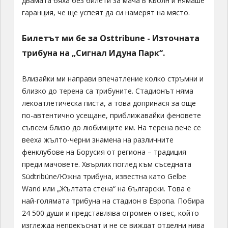
двамата бяха без билети за мача в Кьолн и нямаше
гаранция, че ще успеят да си намерят на място.
Билетът ми бе за Osttribune - Източната
трибуна на „Сигнал Идуна Парк“.
Влизайки ми направи впечатление колко стръмни и
близко до терена са трибуните. Стадионът няма
лекоатлетическа писта, а това допринася за още
по-автентично усещане, приближавайки феновете
съвсем близо до любимците им. На терена вече се
вееха жълто-черни знамена на различните
фенклубове на Борусия от региона – традиция
преди мачовете. Хвърлих поглед към съседната
Südtribüne/Южна трибуна, известна като Gelbe
Wand или „Жълтата стена“ на български. Това е
най-голямата трибуна на стадион в Европа. Побира
24 500 души и представлява огромен отвес, който
изглежда непрекъснат и не се виждат отделни нива