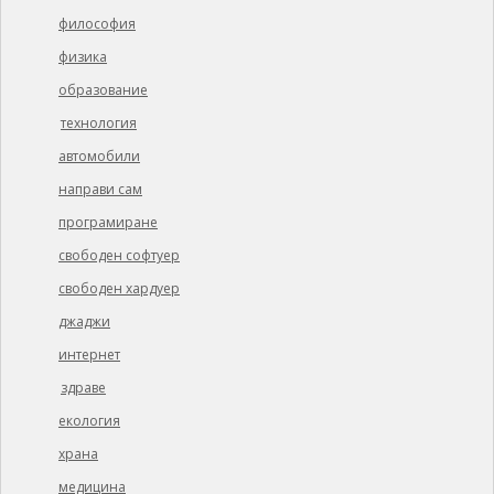
философия
физика
образование
технология
автомобили
направи сам
програмиране
свободен софтуер
свободен хардуер
джаджи
интернет
здраве
екология
храна
медицина