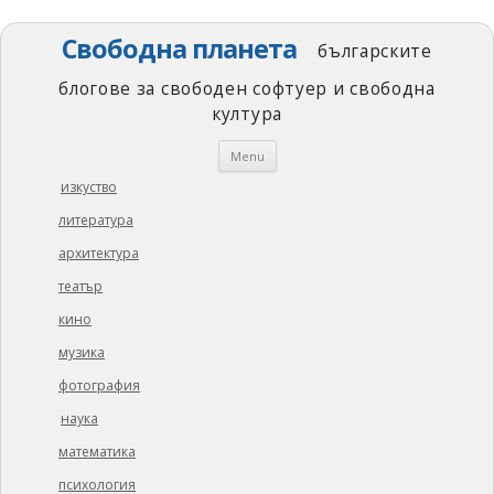
Свободна планета
българските
блогове за свободен софтуер и свободна
култура
Skip
Menu
to
content
изкуство
литература
архитектура
театър
кино
музика
фотография
наука
математика
психология