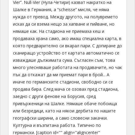
Vier”. Null-Vier (Нула-Четири) казват накратко на
Шалке в Германия, а “scheisse” мисля, че няма
нужда от превод. Между другото, на полувремето
исках да си взема нещо за хапване и пийване, но
нямаше как. На стадиона не приемаха кеш и
продаваха храна само, ако имаш специална карта, в
която предварително си вкарал пари. С допиране до
сканиращо устройство от картата автоматично се
изваждаше дължимата сума. Съгласен съм, това
много улесняваше работата на продавачите, но чак
пък да откажат да ми приемат пари в брой... А
иначе по германските стадиони, свободно си се
продава бира. След мача се озовах пред стадиона,
заедно с други фенове на Борусия, сред
привърженици на Шалке. Нямаше обаче побоища
или безредици, като на някои дербита по нашите
географски ширини, а само словесни закачки.
Културна и възпитана работа. Типично по
германски. [caption id="" align="aligncenter"