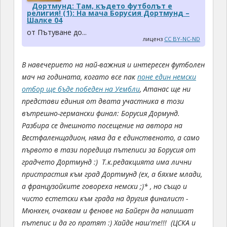
Дортмунд: Там, където футболът е
религия! (1): На мача Борусия Дортмунд –
Шалке 04
от Пътуване до...
лиценз
CC BY-NC-ND
В навечерието на най-важния и интересен футболен
мач на годината, когато все пак
поне един немски
отбор ще бъде победен на Уембли
, Атанас ще ни
представи единия от двата участника в този
вътрешно-германски финал: Борусия Дормунд.
Разбира се днешното посещение на автора на
Вестфаленщадион, няма да е единственото, а само
първото в тази поредица пътеписи за Борусия от
градчето Дортмунд :)
Т.к.редакцията има лични
пристрастия към град Дортмунд (ех, а бяхме млади,
а французойките говореха немски ;)* , но също и
чисто естетски към града на другия финалист -
Мюнхен, очаквам и фенове на Байерн да напишат
пътепис и да го пратят :)
Хайде наш'те!!!
(ЦСКА и