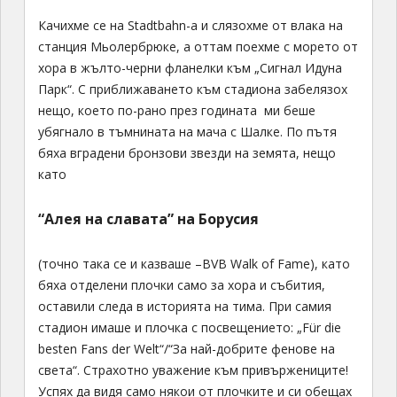
Качихме се на Stadtbahn-а и слязохме от влака на
станция Мьолербрюке, а оттам поехме с морето от
хора в жълто-черни фланелки към „Сигнал Идуна
Парк“. С приближаването към стадиона забелязох
нещо, което по-рано през годината ми беше
убягнало в тъмнината на мача с Шалке. По пътя
бяха вградени бронзови звезди на земята, нещо
като
“Алея на славата” на Борусия
(точно така се и казваше –BVB Walk of Fame), като
бяха отделени плочки само за хора и събития,
оставили следа в историята на тима. При самия
стадион имаше и плочка с посвещението: „Für die
besten Fans der Welt“/“За най-добрите фенове на
света“. Страхотно уважение към привържениците!
Успях да видя само някои от плочките и си обещах