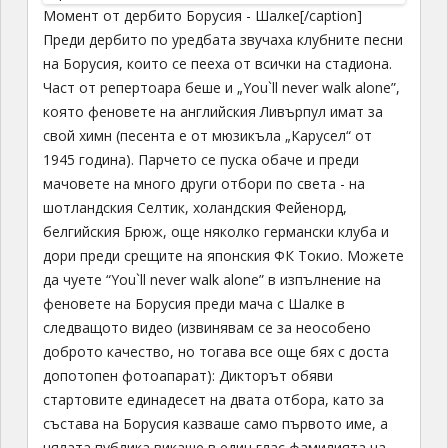
Момент от дербито Борусия - Шалке[/caption]
Преди дербито по уредбата звучаха клубните
песни
на Борусия, които се пееха от всички на стадиона.
Част от репертоара беше и „You`ll never walk alone”,
която феновете на английския Ливърпул имат за
свой химн (песента е от мюзикъла „Карусел“ от
1945 година). Парчето се пуска обаче и преди
мачовете на много други отбори по света - на
шотландския Селтик, холандския Фейенорд,
белгийския Брюж, още няколко германски клуба и
дори преди срещите на японския ФК Токио. Можете
да чуете “You`ll never walk alone” в изпълнение на
феновете на Борусия преди мача с Шалке в
следващото видео (извинявам се за неособено
доброто качество, но тогава все още бях с доста
допотопен фотоапарат): Дикторът обяви
стартовите единадесет на двата отбора, като за
състава на Борусия казваше само първото име, а
цялата публика викаше в един глас фамилията на