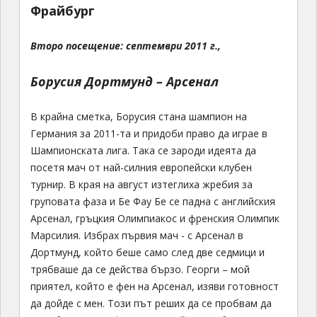
Фрайбург
Второ посещение: септември 2011 г.,
Борусия Дортмунд – Арсенал
В крайна сметка, Борусия стана шампион на
Германия за 2011-та и придоби право да играе в
Шампионската лига. Така се зароди идеята да
посетя мач от най-силния европейски клубен
турнир. В края на август изтеглиха жребия за
груповата фаза и Бе Фау Бе се падна с английския
Арсенал, гръцкия Олимпиакос и френския Олимпик
Марсилия. Избрах първия мач - с Арсенал в
Дортмунд, който беше само след две седмици и
трябваше да се действа бързо. Георги – мой
приятел, който е фен на Арсенал, изяви готовност
да дойде с мен. Този път реших да се пробвам да