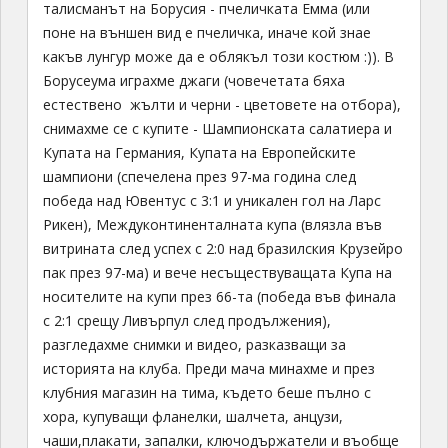
талисманът на Борусия - пчеличката Емма (или
поне на външен вид е пчеличка, иначе кой знае
какъв лунгур може да е облякъл този костюм :)). В
Борусеума играхме джаги (човечетата бяха
естествено жълти и черни - цветовете на отбора),
снимахме се с купите - Шампионската салатиера и
Купата на Германия, Купата на Европейските
шампиони (спечелена през 97-ма година след
победа над Ювентус с 3:1 и уникален гол на Ларс
Рикен), Междуконтиненталната купа (влязла във
витрината след успех с 2:0 над бразилския Крузейро
пак през 97-ма) и вече несъществуващата Купа на
носителите на купи през 66-та (победа във финала
с 2:1 срещу Ливърпул след продължения),
разгледахме снимки и видео, разказващи за
историята на клуба. Преди мача минахме и през
клубния магазин на тима, където беше пълно с
хора, купуващи фланелки, шалчета, анцузи,
чаши,плакати, запалки, ключодържатели и въобще