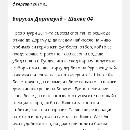
февруари 2011 г.,
Борусия Дортмунд – Шалке 04
През януари 2011-та съвсем спонтанно реших да
отида до Дортмунд да гледам най-после на живо
любимия си германски футболен отбор, който се
представяше страхотно този сезон и водеше
убедително в Бундеслигата след първия полусезон.
Изборът ми падна върху дербито на Рур срещу най-
големия съперник на „жълто-черните“ - Шалке 04.
Беше трдуно да се намерят билети, както за всички
домакински срещи на Борусия. Единственият ми
шанс беше да се възползвам от услугите на онлайн
агенция за продажба на билети за спортни
събития, което и направих. Следваше резервация
на хотел и покупка на самолетен билет. Wizz Air
имат удобни и изгодни директни полети София –