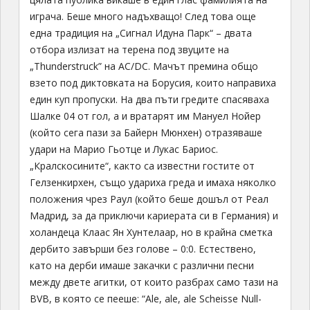
играча. Беше много надъхващо! След това още
една традиция на „Сигнал Идуна Парк“ – двата
отбора излизат на терена под звуците на
„Thunderstruck” на AC/DC. Мачът премина общо
взето под диктовката на Борусия, които направиха
един куп пропуски. На два пъти гредите спасяваха
Шалке 04 от гол, а и вратарят им Мануел Нойер
(който сега пази за Байерн Мюнхен) отразяваше
удари на Марио Гьотце и Лукас Бариос.
„Кралскосините“, както са известни гостите от
Гелзенкирхен, също удариха греда и имаха няколко
положения чрез Раул (който беше дошъл от Реал
Мадрид, за да приключи кариерата си в Германия) и
холандеца Клаас Ян Хунтелаар, но в крайна сметка
дербито завърши без голове – 0:0. Естествено,
като на дерби имаше закачки с различни песни
между двете агитки, от които разбрах само тази на
BVB, в която се пееше: “Ale, ale, ale Scheisse Null-