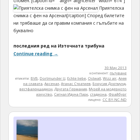
спомен. [caption id="" align="aligncenter" width="614"]
Приятелска
снимка с фен на Арсенал[/caption] Според билетите
ни трябваше да си правим компания с гълъбите на
буквално
последния ред на Източната трибуна
Continue reading
→
30 May 2013
континент:
пътуване
етикети:
BVB
,
Dortmunder U
,
Echte liebe
,
Ostwall
,
Wizz air
,
Алея
на славата
,
Арсенал
,
Атанас Стратиев
,
Борусия Дортмунд
,
вестфаленщадион
,
Другата Германия
,
Музей на модерното
изкуство
,
Сигнал Идуна Парк
,
стадиона
,
Фрайбург
лиценз:
CC BY-NC-ND