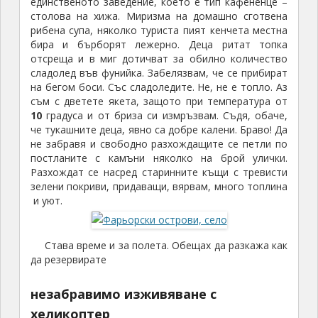
единственото заведение, което е тип кафененце –
столова на хижа. Миризма на домашно сготвена
рибена супа, няколко туриста пият кенчета местна
бира и бърборят лежерно. Деца ритат топка
отсреща и в миг дотичват за обилно количество
сладолед във фунийка. Забелязвам, че се прибират
на бегом боси. Със сладоледите. Не, не е топло. Аз
съм с дветете якета, защото при температура от
10
градуса и от бриза си измръзвам. Съдя, обаче,
че тукашните деца, явно са добре калени. Браво! Да
не забравя и свободно разхождащите се петли по
постланите с камъни няколко на брой улички.
Разхождат се насред старинните къщи с тревисти
зелени покриви, придаващи, вярвам, много топлина
и уют.
Става време и за полета. Обещах да разкажа как
да резервирате
незабравимо изживяване с
хеликоптер