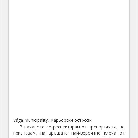
Vága Municipality, Фарьорски острови
В началото се респектирам от препоръката, но
признавам, на връщане най-вероятно клеча от