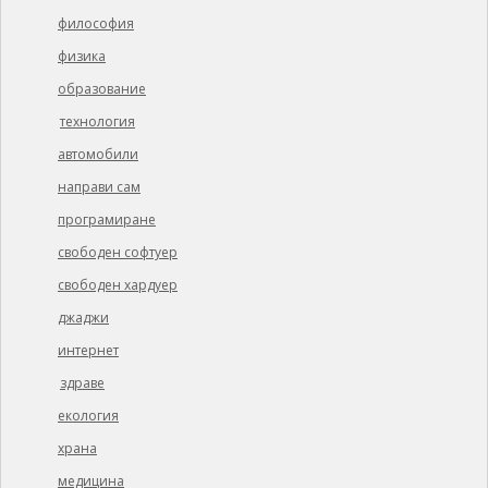
философия
физика
образование
технология
автомобили
направи сам
програмиране
свободен софтуер
свободен хардуер
джаджи
интернет
здраве
екология
храна
медицина