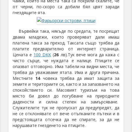
чайки, които на места така са покрили скалите, че
от черни, по-скоро са добили бял цвят заради
гнездящите ята.
Вървейки така, някъде по средата, те посрещат
двама младежи, които проверяват дали имаш
платена такса за преход. Таксата също трябва да
платите предварително от интернет страница.
Цената е
100 DKK
(
26
лв).Тук вече мога да кажа с
чисто сърце, че нуждата е налице. Птиците се
опазват отговорно. Има табели на видни места, че
трябва да уважаваме ятата. Има и друга причина.
Местните
14
човека трябва да имат защита за
земите и териториите си, както и за запазването на
спокойствието си. Масовият туризъм на това
място би довел до погубване на природните
дадености и силна степен на замърсяване.
Служителите тук не пропускат да предупредят, да
не се отклонявате от вече отъпканите пътеки и в
предстоящата отсечка да не спирате, за да не
нарушавате гнезденето на птиците.