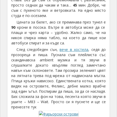
просто седнах да чакам и така…
45
мин. Добре, че
съм с пухеното яке и ветровката. На едно място
студа е по-осезаем.
Цената за билет, ако се преминава през тунел е
90
крони в посока. Вътре в автобуса може да се
плаща и чрез карта – удобно. Жалко само, че на
никоя спирка няма табло, на което да пише кои
автобуси спират и за къде са.
След следобеден сън,
вече в хостела
, седя до
прозореца и пиша. Пуснала съм плейлиста със
скандинавска ambient музика и тя звучи в
слушалките докато хвърлям поглед замечтано
навън към склоновете. Там прозира зеленият цвят
на лятната трева под мрежа от надвиснала мъгла.
Птица кръжи нависоко. Единствената котка, която
видях на островите, Феликс, дебне малко врабче
зад един ъгъл. Поспирам да пиша, за да се насладя.
Бих сложила за фон на това, песента която звучи в
ушите – M83 – Wait. Просто си я пуснете и ще се
пренесете тук