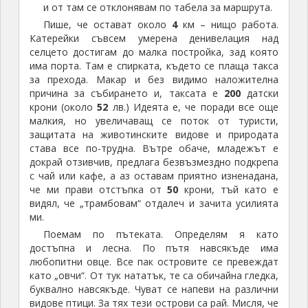
и от там се отклонявам по табела за маршрута.
Пише, че остават около
4
км – нищо работа.
Катерейки съвсем умерена денивелация над
селцето достигам до малка постройка, зад която
има порта. Там е спирката, където се плаща такса
за прехода. Макар и без видимо наложителна
причина за събирането и, таксата е
200
датски
крони (около
52
лв.) Идеята е, че поради все още
малкия, но увеличаващ се поток от туристи,
защитата на животинските видове и природата
става все по-трудна. Вътре обаче, младежът е
докрай отзивчив, предлага безвъзмездно подкрепа
с чай или кафе, а аз оставам приятно изненадана,
че ми прави отстъпка от
50
крони, тъй като е
видял, че „трамбовам“ отдалеч и зачита усилията
ми.
Поемам по пътеката. Определям я като
достъпна и лесна. По пътя навсякъде има
любопитни овце. Все пак островите се превеждат
като „овчи“. От тук нататък, те са обичайна гледка,
буквално навсякъде. Чуват се напеви на различни
видове птици. За тях тези острови са рай. Мисля, че