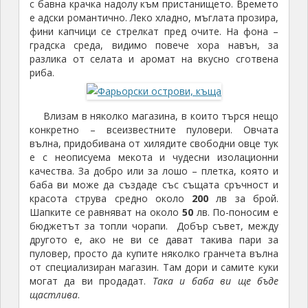
с бавна крачка надолу към пристанището. Времето
е адски романтично. Леко хладно, мъглата прозира,
фини капчици се стрелкат пред очите. На фона –
градска среда, видимо повече хора навън, за
разлика от селата и аромат на вкусно сготвена
риба.
Влизам в няколко магазина, в които търся нещо
конкретно – всеизвестните пуловери. Овчата
вълна, придобивана от хилядите свободни овце тук
е с неописуема мекота и чудесни изолационни
качества. За добро или за лошо – плетка, която и
баба ви може да създаде със същата сръчност и
красота струва средно около
200
лв за брой.
Шапките се равняват на около
50
лв. По-поносим е
бюджетът за топли чорапи. Добър съвет, между
другото е, ако не ви се дават такива пари за
пуловер, просто да купите няколко гранчета вълна
от специализиран магазин. Там дори и самите куки
могат да ви продадат.
Така и баба ви ще бъде
щастлива
.