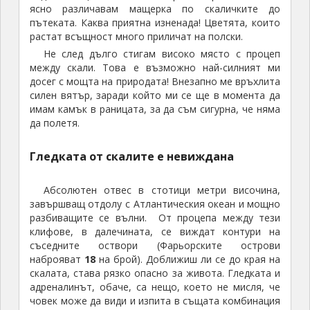
ясно различавам мащерка по скаличките до
пътеката. Каква приятна изненада! Цветята, които
растат всъщност много приличат на полски.
Не след дълго стигам високо място с процеп
между скали. Това е възможно най-силният ми
досег с мощта на природата! Внезапно ме връхлита
силен вятър, заради който ми се ще в момента да
имам камък в раницата, за да съм сигурна, че няма
да полетя.
Гледката от скалите е невиждана
Абсолютен отвес в стотици метри височина,
завършващ отдолу с Атлантическия океан и мощно
разбиващите се вълни. От процепа между тези
клифове, в далечината, се виждат контури на
съседните оствори (Фарьорските острови
наброяват
18
на брой). Доближиш ли се до края на
скалата, става рязко опасно за живота. Гледката и
адреналинът, обаче, са нещо, което не мисля, че
човек може да види и изпита в същата комбинация