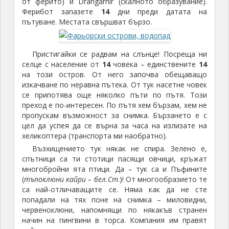
от ферито) и Drangarnir (скалното образувание).
Ферибот запазете
14
дни преди датата на
пътуване. Местата свършват бързо.
Пристигайки се радвам на слънце! Посреща ни
селце с население от
14
човека – единствените
14
на този остров. От него започва обещаващо
изкачване по неравна пътека. От тук насетне човек
се припотява още няколко пъти по пътя. Този
преход е по-интересен. По пътя хем бързам, хем не
пропускам възможност за снимка. Бързането е с
цел да успея да се върна за часа на излизате на
хеликоптера (транспорта ми наобратно).
Възхищението тук някак не спира. Зелено е,
спътници са ти стотици пасящи овчици, кръжат
многобройни ята птици. Да – тук са и Пъфините
(
тъпоклюни кайри – бел.Ст
.)! От многообразието те
са най-отличаващите се. Няма как да не сте
попадали на тях поне на снимка – миловидни,
червеноклюни, напомнящи по някакъв странен
начин на пингвини в торса. Компания им правят