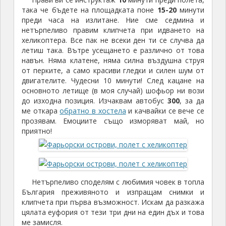
така че бъдете на площадката поне
15-20
минути
преди часа на излитане. Ние сме седмина и
нетърпеливо правим клипчета при идването на
хеликоптера. Все пак не всеки ден ти се случва да
летиш така. Вътре усещането е различно от това
навън. Няма клатене, няма силна въздушна струя
от перките, а само красиви гледки и силен шум от
двигателите. Чудесни 10 минути! След кацане на
основното летище (в моя случай) шофьор ни вози
до изходна позиция. Изчаквам автобус
300
, за да
ме откара
обратно в хостела
и качвайки се вече се
прозявам. Емоциите също изморяват май, но
приятно!
Нетърпеливо споделям с любимия човек в топла
България преживяното и изпращам снимки и
клипчета при първа възможност. Искам да разкажа
цялата еуфория от тези три дни на един дъх и това
ме замисля.