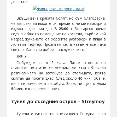
две ръце!
Вкъщи вече краката болят, но съм благодарна,
че въпреки заплахите си, времето не ме намокри и
издуха в днешния ден. В
23:00
ч. българско време
седя в общото помещение на хостела, сърбам чай
насред жуженето от хорските разговори и пиша в
лилавия тефтер. Прозявам се, а навън е все така
светло. Дано спя добре – заслужих си го.
Ден
2
Събуждам се в 5 часа. Лягам отново, но
ставайки по-късно се усещам, че съм объркала
разписанието на автобуса до столицата, която
смятам да посетя днес. След около
40
мин., обаче,
вече се намирам в автобуса. Знам, че ще пътувам
50
мин. и ще премина през
тунел до съседния остров – Streymoy
Тунелите тук наистина не са шега! По една лента