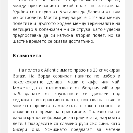
между прикачванията никой полет не закъснява.
Удобно се пътува от България до Дания и от там
до островите. Моята резервация е с 2 часа между
полетите и дългото ходене между терминалите на
летището в Копенхаген ми се струва като чудесна
предпоставка да си изпусна втория полет, но за
щастие времето се оказва достатъчно.
В самолета
На полета с Atlantic имате право на 23 кг чекиран
багаж. На борда сервират напитка по избор и
неколкократно доливат чаши с кафе или чай.
Можете да се възползвате от бордния wifi и да
наблюдавате от спускащите се дисплеи над
седалките интерактивна карта, показваща къде в
момента прелита самолетът, с каква скорост и
очакваното време на пристигане. Полезно ви се
дава и кратка информация за градчетата, над които
лети. Стюардесите са сламено руси със сини, като
бисери очи. Усмихнато предлагат за четене