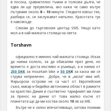
в посока, сравнително тъмни и толкова дълги, че
едва ли ще преувелича, ако кажа че само вътре
пътуваме около
8 – 10
минути. Гледките извън тях,
разбира се, си заслужават напълно. Красотата тук
е навсякъде.
Слизам до търговския център SMS. Нещо като
мол-а в най-малката столица на света
Torshavn
официално е именно най-малката столица. Исках
да наема колело, за да обикалям през деня, но
времето е доста мъгливо и ръмящо, а и наема от
250 DKK
за mountain bike и
50 DK
K
за каска ми се
струва неприличен. Добре, че в „мола“ има wifi.
Фарьорски острови не са част от Европейския
съюз, макар и бидейки автономна област в рамките
на кралство Дания и съответно тарифният ми план
за пренос на данни от това малко късче от
планетата ще да ми коства около
10
лв за MB.
Вътре не е силно впечатляващо, затова поемам