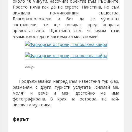
около
10
минути, насочила обектив към Пъфините.
Просто няма как да не спрете. Наистина, не съм
виждала по-миловидни същества.
Благоразположени и без да се чувстват
застрашени, те ще позират пред апарата
предостатъчно. Щастлива съм, че имам тази
възможност да ги заснема за мил спомен!
Кайри
Продължавайки напред към известния тук фар,
разменям с други туристи услугата „снимай ме,
моля“ и вече и мен достойно ме има
фотографирана. В края на острова, на най-
високата му точка,
фарът