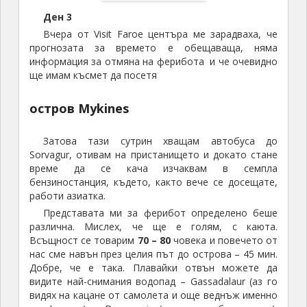
Ден 3
Вчера от Visit Faroe центъра ме зарадваха, че
прогнозата за времето е обещаваща, няма
информация за отмяна на ферибота и че очевидно
ще имам късмет да посетя
остров Mykines
Затова тази сутрин хващам автобуса до
Sorvagur, отивам на пристанището и докато стане
време да се кача изчаквам в семпла
бензиностанция, където, както вече се досещате,
работи азиатка.
Представата ми за ферибот определено беше
различна. Мислех, че ще е голям, с каюта.
Всъщност се товарим
70 – 80
човека и повечето от
нас сме навън през целия път до острова – 45 мин.
Добре, че е така. Плавайки отвън можете да
видите най-снимания водопад – Gassadalaur (аз го
видях на кацане от самолета и още веднъж именно