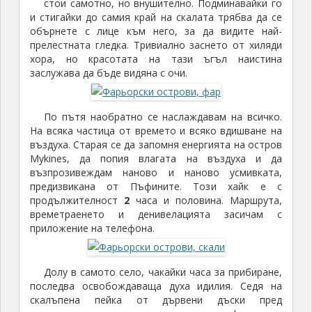
стои самотно, но внушително. Подминавайки го
и стигайки до самия край на скалата трябва да се
обърнете с лице към него, за да видите най-
прелестната гледка. Тривиално заснето от хиляди
хора, но красотата на тази ъгъл наистина
заслужава да бъде видяна с очи.
По пътя наобратно се наслаждавам на всичко.
На всяка частица от времето и всяко вдишване на
въздуха. Старая се да запомня енергията на остров
Mykines, да попия влагата на въздуха и да
възпрозивеждам наново и наново усмивката,
предизвикана от Пъфините. Този хайк е с
продължителност
2
часа и половина. Маршрута,
времетраенето и денивелацията засичам с
приложение на телефона.
Долу в самото село, чакайки часа за прибиране,
последва освобождаваща духа идилия. Седя на
скалъпена пейка от дървени дъски пред