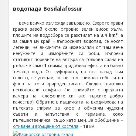
водопада Bosdalafossur
вече всичко изглежда завършено. Езерото прави
красив завой около отровно зелен висок хълм,
площите на водосбора се разстилат на
3,4 km²
, а
за самия му край – въпросният водопад, се носят
легенди, че викингите са изхвърляли от там вече
ненужните и изморените си роби. Въпреки
стативът поривите на вятъра са толкова силни на
ръба, че само
1
снимка придобива ефекта на бавно
течаща вода. От еуфорията, по път назад към
селото, се усещам, че не съм снимала себе си на
фона на този природен гигант. Следват няколко
нескопосани селфита (не снимайте с предната
камера на телефоните си, ако търсите добро
качество). Обратно в къщичката на вход/изхода на
пътеката спирам за кафе и обменям чудесни
съвети и напътствия с германка, соло
пътешественичка също като мен. За обобщение –
отиване и връщане от хостел
а
–
18
км.