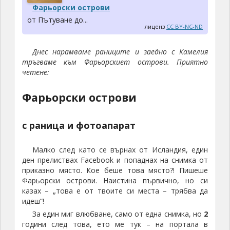
Фарьорски острови
от Пътуване до...
лиценз
CC BY-NC-ND
Днес нарамваме раниците и заедно с Камелия
тръгваме към Фарьорскиет острови. Приятно
четене:
Фарьорски острови
с раница и фотоапарат
Малко след като се върнах от Исландия, един
ден прелиствах Facebook и попаднах на снимка от
приказно място. Кое беше това място?! Пишеше
Фарьорски острови. Наистина първично, но си
казах – „това е от твоите си места – трябва да
идеш“!
За един миг влюбване, само от една снимка, но
2
години след това, ето ме тук – на портала в