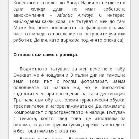
Копенхаген за полет до Вагар. Нация от петдесет и
една хиляди души, но имат собствена
авиокомпания –
Atlantic Airways
. С интерес
наблюдавам какви хора ще пътуват с мен до там.
Може би, поне половината са фарьорци (голяма
част от младото население на островите учи или
работи в Дания, като държава под чиято опека са).
Отново съм само с раница.
Бюджетното пътуване за мен вече не е табу.
Очакват ме
4
нощувки и 3 пълни дни на тамошна
земя. Този път с голям фотоапарат. Заема
половината от багажа ми, но е абсолютно
задължителен при посещение на тази дестинация.
Тръгнала съм обута с големи туристически обувки,
трек панталон и нагоре пижамата си. Да, пижамата.
Компромисът с пространството е налице. Пътувам
с тениска, която след това ще използвам за
пижама, за да не трупам купища дрехи, там където
и без това няма място за тях.
Всичко е по план. Въпреки малкото време,