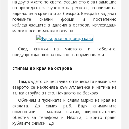
на друго място по света. Усещането е за надмощие
на природата, за чувство на респект, за прилив на
адреналин в кръвта и за безкрай. Безкрай създават
големите скални форми и постепенно
избледняващите в далечина острови, изглеждащи
малки и все по-малки в океана.
След снимки на мястото и табелите,
предупреждаващи за опасност, подминавам и
стигам до края на острова
Там, където съществува оптическата илюзия, че
езерото се наклонява към Атлантика и изтича на
тънка струйка в него. Началото на безкрая.
Обличам и пухенката и сядам мирно на края на
скалата. До самия ръб. Вадя снимачните
помощници – малкия статив, широкоъгълния
обектив за телефона и Nikon-а, с който правя
хубавите снимки. До