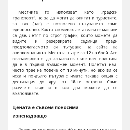
Местните го използват като „градски
транспорт“, но за да могат да опитат и туристите,
за тях (нас) е позволено пътуването само
еднопосочно. Както споменах летателните машини
са две. Летят по строг график, който можете да
видите и резервирате седмица преди
предполагаемото си пътуване на сайта на
авиокомпанията. Местата вътре са
12
на брой. Ако
възнамерявате да запазвате, съветвам наистина
да е в първия възможен момент. Полетът най-
често трае не повече от
10
минути, но ако ви се
иска и по-дълго пътуване имате такава опция с
дестинация до друг от
18
-те острова. Само
разучете къде и в кои дни можете да се
възползвате.
Цената е съвсем поносима –
изненадващо
Прави ви се инструктаж
10
минути преди полета,