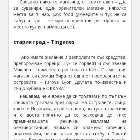
Срещнах няколко магазина, от които един – два
за сувенири, един хранителен магазин, няколко
места за т. нар. junk food (дюнерите и тук не са
табу) и три – четири по-известни ресторанта за
местна кухня, намиращи се в
стария град – Tinganes
Ако имате желание и разполагате със средства,
препоръчвам горещо. Тук се гордеят и със звезди
Мишлен – а именно в ресторанта Koks. От местния
магазин си взимам бира от една от пивоварните на
островите – Faroya Bjor. Другата по-известна и
също хубава е OKKARA.
Решавам, че е време да си тръгвам и по път към
спирката тръгвам през парка. На островите, също
както в Исландия, дървета няма, но тук са залесили
и е доста приятно да се разходиш до тихо
преминаващата рекичка. Излизам на
бензиностанция, взимам си блажено капучино,
подозирайки, че ще чакам доста автобуса. Така и
става. Без да съм се обременявала с разписания,