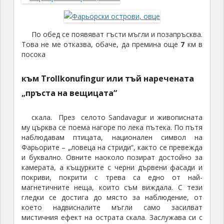
По обед се появяват гъсти мъгли и позапръсква.
Това не ме отказва, обаче, да премина още
7
км в
посока
към Trollkonufingur или тъй наречената
„пръста на вещицата“
скала. През селото Sandavagur и живописната
му църква се поема нагоре по лека пътека. По пътя
наблюдавам птицата, национален символ на
Фарьорите – „ловеца на стриди“, както се превежда
и буквално. Овните наоколо позират достойно за
камерата, а къщурките с черни дървени фасади и
покриви, покрити с трева са едно от най-
магнетичните неща, които съм виждала. С тези
гледки се достига до място за наблюдение, от
което надвисналите мъгли само засилват
мистичния ефект на острата скала. Заслужава си с