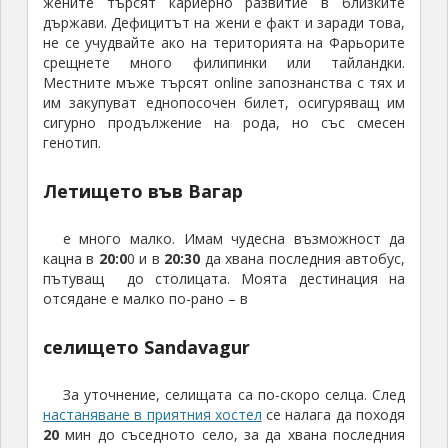
жените търсят кариерно развитие в близките
държави. Дефицитът на жени е факт и заради това,
не се учудвайте ако на територията на Фарьорите
срещнете много филипинки или тайландки.
Местните мъже търсят online запознанства с тях и
им закупуват еднопосочен билет, осигуряващ им
сигурно продължение на рода, но със смесен
генотип.
Летището във Вагар
е много малко. Имам чудесна възможност да
кацна в
20:0
0 и в
20:30
да хвана последния автобус,
пътуващ до столицата. Моята дестинация на
отсядане е малко по-рано – в
селището Sandavagur
За уточнение, селищата са по-скоро селца. След
настаняване в приятния хостел
се налага да походя
20
мин до съседното село, за да хвана последния