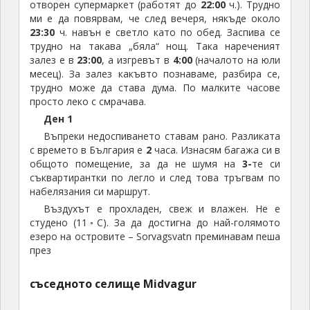
отворен супермаркет (работят до
22:00
ч.). Трудно
ми е да повярвам, че след вечеря, някъде около
23:30
ч. навън е светло като по обед. Заспива се
трудно на такава „бяла“ нощ. Така нареченият
залез е в
23:00
, а изгревът в
4:00
(началото на юли
месец). За залез какъвто познаваме, разбира се,
трудно може да става дума. По малките часове
просто леко с смрачава.
Ден 1
Въпреки недоспиването ставам рано. Разликата
с времето в България е
2
часа. Изнасям багажа си в
общото помещение, за да не шумя на
3-
те си
съквартирантки по легло и след това тръгвам по
набелязания си маршрут.
Въздухът е прохладен, свеж и влажен. Не е
студено (11◦C). За да достигна до най-голямото
езеро на островите – Sorvagsvatn преминавам пеша
през
съседното селище Midvagur