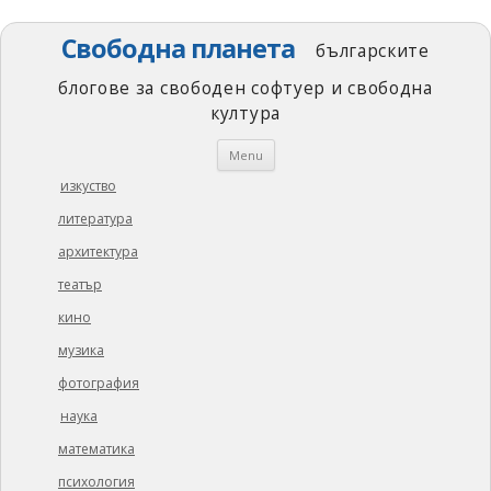
Свободна планета
българските
блогове за свободен софтуер и свободна
култура
Skip
Menu
to
content
изкуство
литература
архитектура
театър
кино
музика
фотография
наука
математика
психология