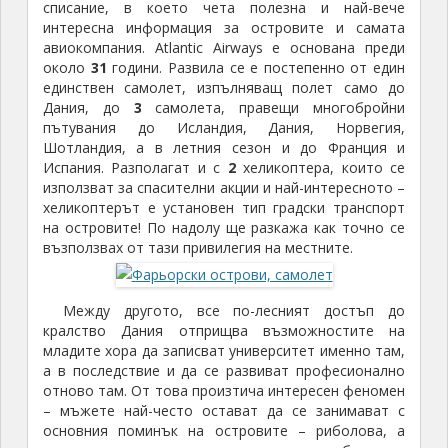
списание, в което чета полезна и най-вече
интересна информация за островите и самата
авиокомпания. Atlantic Airways е основана преди
около
31
години. Развила се е постепенно от един
единствен самолет, изпълняващ полет само до
Дания, до
3
самолета, правещи многобройни
пътувания до Исландия, Дания, Норвегия,
Шотландия, а в летния сезон и до Франция и
Испания. Разполагат и с
2
хеликоптера, които се
използват за спасителни акции и най-интересното –
хеликоптерът е установен тип градски транспорт
на островите! По надолу ще разкажа как точно се
възползвах от тази привилегия на местните.
Между другото, все по-лесният достъп до
кралство Дания отприщва възможностите на
младите хора да записват университет именно там,
а в последствие и да се развиват професионално
отново там. От това произтича интересен феномен
– мъжете най-често остават да се занимават с
основния поминък на островите – риболова, а