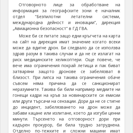
Отговорното лице за обработване на
информация за географските зони е началник
отдел “Безпилотни летателни системи,
международна дейност и иновации”, дирекция
„Авиационна безопасност“ в ГД ГВА.
Може би се питате защо едни кръгчета на карта
на сайт на дирекция имат значение когато всеки
може да вдигне дрон. Би следвало да се използва
здрав разум в такива случаи и да не се излагат на
риск медицинските хеликоптери. Още повече, че
вече има ограничения покрай летища и пак биват
затваряни защото дронове се забелязват в
близост. При липса на такива ограничения обаче
съвсем няма причина да се санкционират
неразумните. Такива би били например медиите ни
гонещи кадри на кръв за новинарските си емисии
или други търсачи на сензации. Дори да не се стигне
до инцидент, забелязването на дрон може да
забави кацане или излитане, което да изгуби ценни
минути. Търсенето на отговорност дори при
кадърен прокурор, би била трудно затруднена.
Отделно по-тежките и сложни машини имат