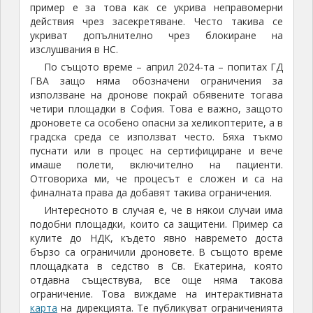
пример е за това как се укрива неправомерни
действия чрез засекретяване. Често такива се
укриват допълнително чрез блокиране на
изслушвания в НС.
По същото време – април 2024-та – попитах ГД
ГВА защо няма обозначени ограничения за
използване на дронове покрай обявените тогава
четири площадки в София. Това е важно, защото
дроновете са особено опасни за хеликоптерите, а в
градска среда се използват често. Бяха тъкмо
пуснати или в процес на сертифициране и вече
имаше полети, включително на пациенти.
Отговориха ми, че процесът е сложен и са на
финалната права да добавят такива ограничения.
Интересното в случая е, че в някои случаи има
подобни площадки, които са защитени. Пример са
кулите до НДК, където явно навремето доста
бързо са ограничили дроновете. В същото време
площадката в седство в Св. Екатерина, която
отдавна съществува, все още няма такова
ограничение. Това виждаме на интерактивната
карта
на дирекцията. Те публикуват ограниченията