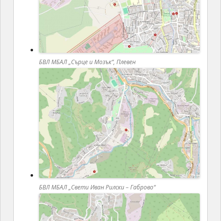
БВЛ МБАЛ „Сърце и Мозък“, Плевен
БВЛ МБАЛ „Свети Иван Рилски – Габрово“