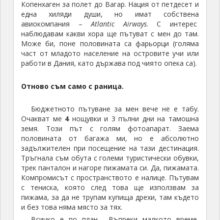
Копенхаген за полет до Вагар. Нация от петдесет и
една хиляди души, но имат собствена
авиокомпания –
Atlantic Airways
. С интерес
наблюдавам какви хора ще пътуват с мен до там.
Може би, поне половината са фарьорци (голяма
част от младото население на островите учи или
работи в Дания, като държава под чиято опека са).
Отново съм само с раница.
Бюджетното пътуване за мен вече не е табу.
Очакват ме
4
нощувки и 3 пълни дни на тамошна
земя. Този път с голям фотоапарат. Заема
половината от багажа ми, но е абсолютно
задължителен при посещение на тази дестинация.
Тръгнала съм обута с големи туристически обувки,
трек панталон и нагоре пижамата си. Да, пижамата.
Компромисът с пространството е налице. Пътувам
с тениска, която след това ще използвам за
пижама, за да не трупам купища дрехи, там където
и без това няма място за тях.
Всичко е по план. Въпреки малкото време,