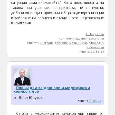
ситуация „ами внимавайте“. Като цяло липсата на
такива при условие, че признаха, че са нужни,
добавя още един щрих към общата дезорганизация
и забавяне на процеса и въздушното (не)спасяване
в България.
15 May 2026
континент:
здраве
,
технология
етикети:
България
,
дронове
,
медицински
,
площадки
,
хеликоптер
лиценз:
CC BY-SA
Площадки за дронове и медицински
хеликоптери
от Боян Юруков
лиценз
CC BY-SA
Сагата с медицинските хеликоптери върви от