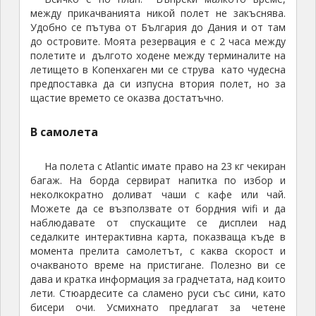
между прикачванията никой полет не закъснява.
Удобно се пътува от България до Дания и от там
до островите. Моята резервация е с 2 часа между
полетите и дългото ходене между терминалите на
летището в Копенхаген ми се струва като чудесна
предпоставка да си изпусна втория полет, но за
щастие времето се оказва достатъчно.
В самолета
На полета с Atlantic имате право на 23 кг чекиран
багаж. На борда сервират напитка по избор и
неколкократно доливат чаши с кафе или чай.
Можете да се възползвате от бордния wifi и да
наблюдавате от спускащите се дисплеи над
седалките интерактивна карта, показваща къде в
момента прелита самолетът, с каква скорост и
очакваното време на пристигане. Полезно ви се
дава и кратка информация за градчетата, над които
лети. Стюардесите са сламено руси със сини, като
бисери очи. Усмихнато предлагат за четене