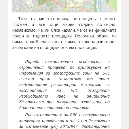
Този път ми отговориха, че процесът е много
сложен и все още върви година по-късно,
независимо, че ми бяха казали, че са на финалната
права за първите площадки. Посочиха обаче, че
нямало проблем, защото нямало такова изискване
за пускане на площадките в експлоатация.
Поради технологични особености и
ограничения, процесът по публикуване на
информация за географските зони на БЛС
изисква време. Независимо от това,
действащите регулаторни механизми за
експлоатация на БЛС осигуряват
необходимото ниво на авиационна
безопасност при текущото използване на
болничните вертолетни площадки.
При експлоатация на БЛС в неограничена
категория, определена в чл. 4 от Регламент
за изпълнение (ЕС) 2019/947, дистанционно