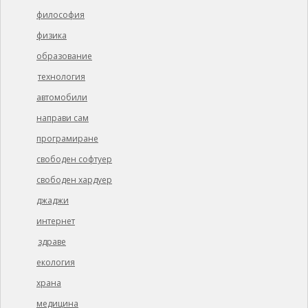
философия
физика
образование
технология
автомобили
направи сам
програмиране
свободен софтуер
свободен хардуер
джаджи
интернет
здраве
екология
храна
медицина