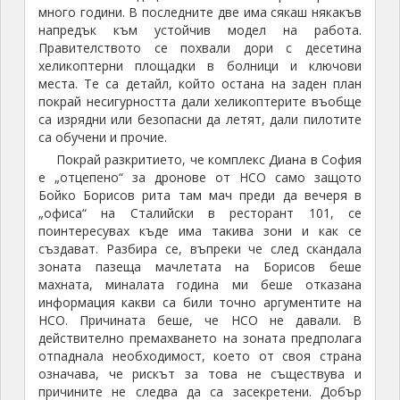
много години. В последните две има сякаш някакъв
напредък към устойчив модел на работа.
Правителството се похвали дори с десетина
хеликоптерни площадки в болници и ключови
места. Те са детайл, който остана на заден план
покрай несигурността дали хеликоптерите въобще
са изрядни или безопасни да летят, дали пилотите
са обучени и прочие.
Покрай разкритието, че комплекс Диана в София
е „отцепено“ за дронове от НСО само защото
Бойко Борисов рита там мач преди да вечеря в
„офиса“ на Сталийски в ресторант 101, се
поинтересувах къде има такива зони и как се
създават. Разбира се, въпреки че след скандала
зоната пазеща мачлетата на Борисов беше
махната, миналата година ми беше отказана
информация какви са били точно аргументите на
НСО. Причината беше, че НСО не давали. В
действително премахването на зоната предполага
отпаднала необходимост, което от своя страна
означава, че рискът за това не съществува и
причините не следва да са засекретени. Добър