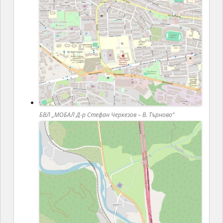
БВЛ „МОБАЛ Д-р Стефан Черкезов – В. Търново“