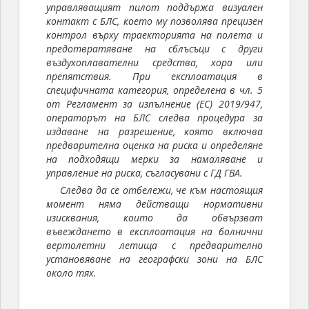
управляващият пилот поддържа визуален
контакт с БЛС, което му позволява прецизен
контрол върху траекторията на полета и
предотвратяване на сблъсъци с други
въздухоплавателни средства, хора или
препятствия. При експлоатация в
специфичната категория, определена в чл. 5
от Регламент за изпълнение (ЕС) 2019/947,
операторът на БЛС следва процедура за
издаване на разрешение, която включва
предварителна оценка на риска и определяне
на подходящи мерки за намаляване и
управление на риска, съгласувани с ГД ГВА.
Следва да се отбележи, че към настоящия
момент няма действащи нормативни
изисквания, които да обвързват
въвеждането в експлоатация на болнични
вертолетни летища с предварително
установяване на географски зони на БЛС
около тях.