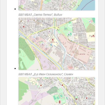
БВЛ МБАЛ „Света Петка“, Видин
БВЛ МБАЛ „Д-р Иван Селимински“, Сливен