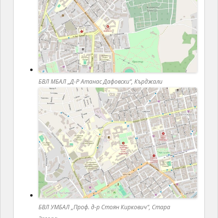
БВЛ МБАЛ „Д-Р Атанас Дафовски“, Кърджали
БВЛ УМБАЛ „Проф. д-р Стоян Киркович“, Стара