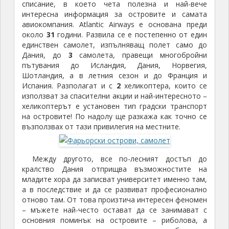
списание, в което чета полезна и най-вече
интересна информация за островите и самата
авиокомпания. Atlantic Airways е основана преди
около
31
години. Развила се е постепенно от един
единствен самолет, изпълняващ полет само до
Дания, до
3
самолета, правещи многобройни
пътувания до Исландия, Дания, Норвегия,
Шотландия, а в летния сезон и до Франция и
Испания. Разполагат и с
2
хеликоптера, които се
използват за спасителни акции и най-интересното –
хеликоптерът е установен тип градски транспорт
на островите! По надолу ще разкажа как точно се
възползвах от тази привилегия на местните.
Между другото, все по-лесният достъп до
кралство Дания отприщва възможностите на
младите хора да записват университет именно там,
а в последствие и да се развиват професионално
отново там. От това произтича интересен феномен
– мъжете най-често остават да се занимават с
основния поминък на островите – риболова, а