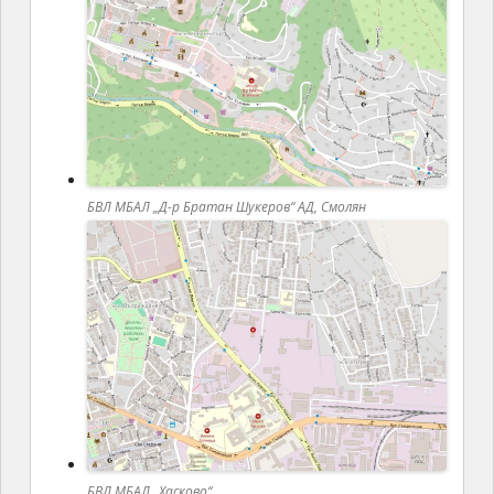
БВЛ МБАЛ „Д-р Братан Шукеров“ АД, Смолян
БВЛ МБАЛ „Хасково“