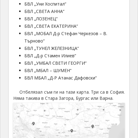
БВЛ „Уни Хоспитал“
БВЛ „СВЕТА АННА“
БВЛ „ЛОЗЕНЕЦ“
БВЛ „СВЕТА ЕКАТЕРИНА“
БВЛ „МОБАЛ Д-р Стефан Черкезов – В.
Търново“
БВЛ „ТУНЕЛ ЖЕЛЕЗНИЦА“
БВЛ „Д-р Стамен Илиев“
БВЛ „УМБАЛ СВЕТИ ГЕОРГИ“
БВЛ „МБАЛ – ШУМЕН“
БВЛ МБАЛ „Д-Р Атанас Дафовски“
Отбелязал съм ги на тази карта. Три са в София.
Няма такива в Стара Загора, Бургас или Варна.