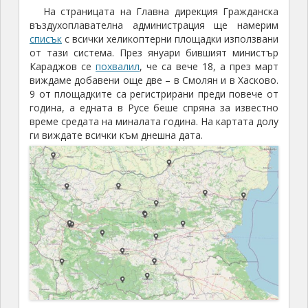
На страницата на Главна дирекция Гражданска
въздухоплавателна администрация ще намерим
списък
с всички хеликоптерни площадки използвани
от тази система. През януари бившият министър
Караджов се
похвалил
, че са вече 18, а през март
виждаме добавени още две – в Смолян и в Хасково.
9 от площадките са регистрирани преди повече от
година, а едната в Русе беше спряна за известно
време средата на миналата година. На картата долу
ги виждате всички към днешна дата.