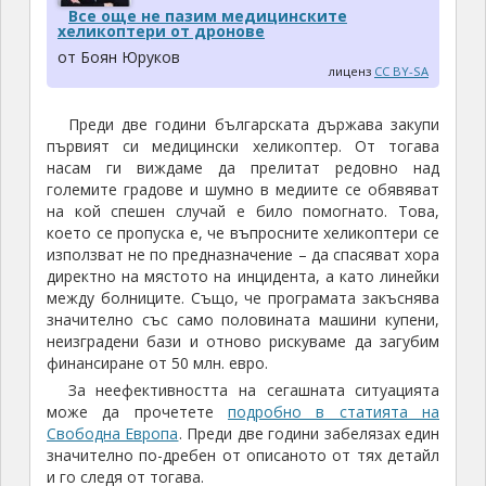
Все още не пазим медицинските
хеликоптери от дронове
от Боян Юруков
лиценз
CC BY-SA
Преди две години българската държава закупи
първият си медицински хеликоптер. От тогава
насам ги виждаме да прелитат редовно над
големите градове и шумно в медиите се обявяват
на кой спешен случай е било помогнато. Това,
което се пропуска е, че въпросните хеликоптери се
използват не по предназначение – да спасяват хора
директно на мястото на инцидента, а като линейки
между болниците. Също, че програмата закъснява
значително със само половината машини купени,
неизградени бази и отново рискуваме да загубим
финансиране от 50 млн. евро.
За неефективността на сегашната ситуацията
може да прочетете
подробно в статията на
Свободна Европа
. Преди две години забелязах един
значително по-дребен от описаното от тях детайл
и го следя от тогава.