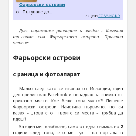
Фарьорски острови
от Пътуване до...
лиценз
CC BY-NC-ND
Днес нарамваме раниците и заедно с Камелия
тръгваме към Фарьорскиет острови. Приятно
четене:
Фарьорски острови
с раница и фотоапарат
Малко след като се върнах от Исландия, един
ден прелиствах Facebook и попаднах на снимка от
приказно място. Кое беше това място?! Пишеше
Фарьорски острови. Наистина първично, но си
казах – „това е от твоите си места – трябва да
идеш“!
За един миг влюбване, само от една снимка, но
2
години след това, ето ме тук – на портала в