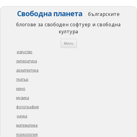
Свободна планета
българските
блогове за свободен софтуер и свободна
култура
Skip
Menu
to
content
изкуство
литература
архитектура
театър
кино
музика
фотография
наука
математика
психология