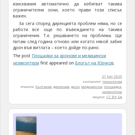
изисквания автоматично да избягват такива
ограничителни зони, което прави този списък
важен.
За сега според дирекцията проблем няма, но се
работи все още по въвеждането на такива
ограничения. Т.е. решаването на проблема. Ще
питам след година отново или когато някой забие
дрон във витлата – което дойде по-рано.
The post
Площадки за дронове и медицински
хеликоптери
first appeared on
Блогът на Юруков
.
21 July 2025
континент:
технология
етикети:
България
,
дирекция
,
дрон
,
медицински
,
площадка
,
хеликоптер
лиценз:
CC BY-SA