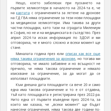
Нещо, което забелязах при пускането на
първите хеликоптери в началото на 2024-та е, че
на
картата
с ограниченията за летене на дронове
на ГД ГВА няма ограничение за тези нови площадки
за медицински хеликоптери. Има такива за други
частни площадки, като тази на сградата Милениум
в София, но не и на медицинската в съседство. През
април 2024-та исках информация по ЗДОИ и ми
отговориха, че е много сложно и всеки момент ще
стане.
Миналата година през юли
описах как все още
няма такива ограничения за дронове
, но тогава ми
отговориха, че имало забавяне и но всъщност не
пречило, че няма такова ограничение и нямало
изискване за ограничение, за да могат да се
използват площадките.
Към днешна дата площадките са вече 20 и само
една има такова ограничение и то е от отдавна,
тъй като площадката е регистрирана през 2022-ра.
Нито една от първите въведени през 2024-та, за
които ми казаха, че „всеки момент“ ще бъдат
нанесени ограничения, няма такова две години по-