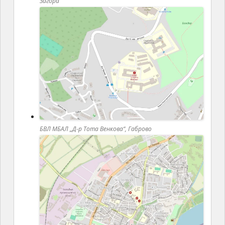
Загора
БВЛ МБАЛ „Д-р Тота Венкова“, Габрово