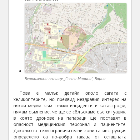
Вертолетно летище „Света Марина“, Варна
Това е малък детайл около сагата с
хеликоптерите, но предвид нездравия интерес на
някои медии към тежки инциденти и катастрофи,
нямам съмнение, че ще се сблъскаме със ситуация,
в която дронове на папараци ще поставят в
опасност медицинския персонал и пациентите.
Доколкото тези ограничителни зони са инструкция
определено са по-добра такава от сегашната