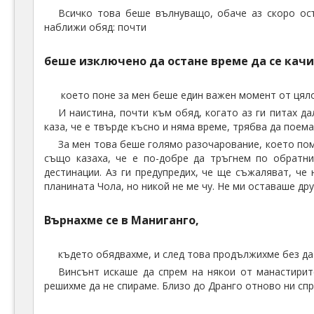
Всичко това беше вълнуващо, обаче аз скоро осъ
наближи обяд: почти
беше изключено да остане време да се качи
което поне за мен беше един важен момент от цял
И наистина, почти към обяд, когато аз ги питах д
каза, че е твърде късно и няма време, трябва да поем
За мен това беше голямо разочарование, което помр
също казаха, че е по-добре да тръгнем по обратн
дестинации. Аз ги предупредих, че ще съжаляват, че
планината Чола, но никой не ме чу. Не ми оставаше дру
Върнахме се в Маниганго,
където обядвахме, и след това продължихме без да 
Винсънт искаше да спрем на някои от манастирите
решихме да не спираме. Близо до Дранго отново ни спр