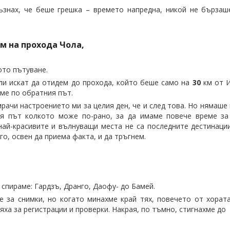
знах, че беше грешка – времето напредна, никой не бързаше
м на прохода Чола,
ото пътуване.
али искат да отидем до прохода, който беше само на
30
км от И
аме по обратния път.
ачи настроението ми за целия ден, че и след това. Но нямаше 
ия път колкото може по-рано, за да имаме повече време за
 най-красивите и вълнуващи места не са последните дестинации
го, освен да приема факта, и да тръгнем.
спираме: Гардзъ, Дранго, Даофу- до Бамей.
 за снимки, но когато минахме край тях, повечето от хорат
яха за регистрации и проверки. Накрая, по тъмно, стигнахме до