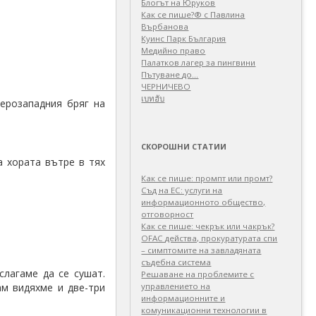
Блогът на Юруков
Как се пише?® с Павлина
Върбанова
Куинс Парк България
Медийно право
Палатков лагер зa пингвини
Пътуване до…
ЧЕРНИЧЕВО
เบทฮับ
ерозападния бряг на
СКОРОШНИ СТАТИИ
а хората вътре в тях
Как се пише: промпт или промт?
Съд на ЕС: услуги на
информационното общество,
отговорност
Как се пише: чекрък или чакрък?
OFAC действа, прокуратурата спи
– симптомите на завладяната
съдебна система
слагаме да се сушат.
Решаване на проблемите с
ам видяхме и две-три
управлението на
информационните и
комуникационни технологии в