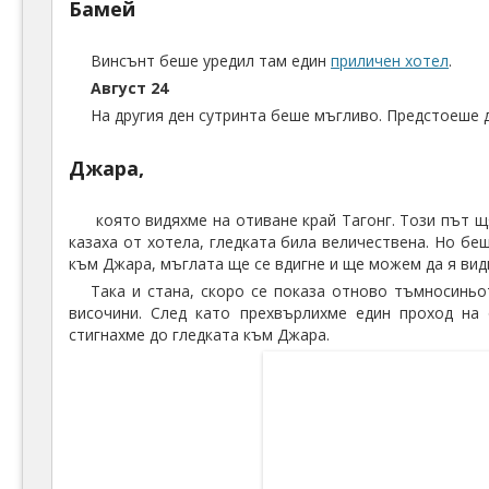
Бамей
Винсънт беше уредил там един
приличен хотел
.
Август 24
На другия ден сутринта беше мъгливо. Предстоеше 
Джара,
която видяхме на отиване край Тагонг. Този път щ
казаха от хотела, гледката била величествена. Но бе
към Джара, мъглата ще се вдигне и ще можем да я вид
Така и стана, скоро се показа отново тъмносиньо
височини. След като прехвърлихме един проход на 
стигнахме до гледката към Джара.