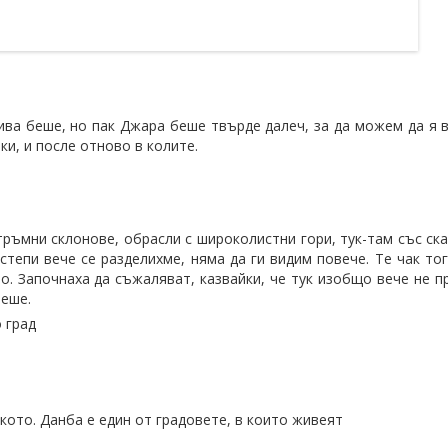
сива беше, но пак Джара беше твърде далеч, за да можем да я 
ки, и после отново в колите.
тръмни склонове, обрасли с широколистни гори, тук-там със ска
степи вече се разделихме, няма да ги видим повече. Те чак то
. Започнаха да съжаляват, казвайки, че тук изобщо вече не пр
беше.
 град
кото. Данба е един от градовете, в които живеят