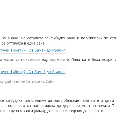
нбо Юрце. На сутринта се събудих рано и пообиколих по сев
 се оттичаха в една река.
о малко се показваше над върховете. Палатките бяха мокри, 
и край езеро Гардзъ, Източен Тибет –
се събудиха, започнахме да разглобяваме палатките и да ги 
сле повечето от нас отидоха до дървения мост за снимки. Т
е и с група монаси (лами), дошли на екскурзия до езерото.