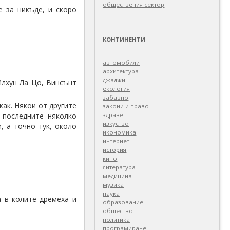
обществения сектор
 за никъде, и скоро
КОНТИНЕНТИ
автомобили
архитектура
джаджи
лхун Ла Цо, Винсънт
екология
забавно
как. Някои от другите
закони и право
 последните няколко
здраве
изкуство
, а точно тук, около
икономика
интернет
история
кино
литература
медицина
музика
наука
а в колите дремеха и
образование
общество
политика
програмиране