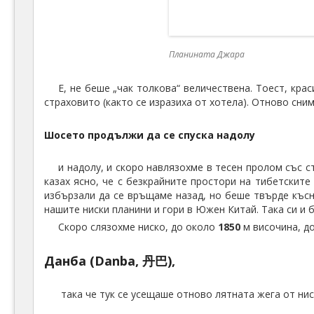
Планината Джара
Е, не беше „чак толкова“ величествена. Тоест, кра
страховито (както се изразиха от хотела). Отново сним
Шосето продължи да се спуска надолу
и надолу, и скоро навлязохме в тесен пролом със с
казах ясно, че с безкрайните простори на тибетските 
избързали да се връщаме назад, но беше твърде късно
нашите ниски планини и гори в Южен Китай. Така си и 
Скоро слязохме ниско, до около
1850
м височина, до
Данба (Danba, 丹巴),
така че тук се усещаше отново лятната жега от нис