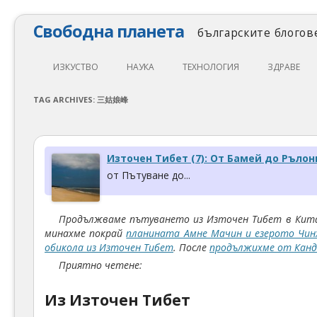
Свободна планета
българските блогове
ИЗКУСТВО
НАУКА
ТЕХНОЛОГИЯ
ЗДРАВЕ
ЛИТЕРАТУРА
МАТЕМАТИКА
АВТОМОБИЛИ
ЕКОЛОГИЯ
TAG ARCHIVES:
三姑娘峰
АРХИТЕКТУРА
ПСИХОЛОГИЯ
НАПРАВИ САМ
ХРАНА
ТЕАТЪР
ФИЛОСОФИЯ
ПРОГРАМИРАНЕ
МЕДИЦИНА
Източен Тибет (7): От Бамей до Рълон
КИНО
ФИЗИКА
СВОБОДЕН СОФТУЕР
СПОРТ
от Пътуване до...
МУЗИКА
ОБРАЗОВАНИЕ
СВОБОДЕН ХАРДУЕР
Продължваме пътуването из Източен Тибет в Кита
ФОТОГРАФИЯ
ДЖАДЖИ
минахме покрай
планината Амне Мачин и езерото Чин
обикола из Източен Тибет
. После
продължихме от Канд
ИНТЕРНЕТ
Приятно четене:
Из Източен Тибет