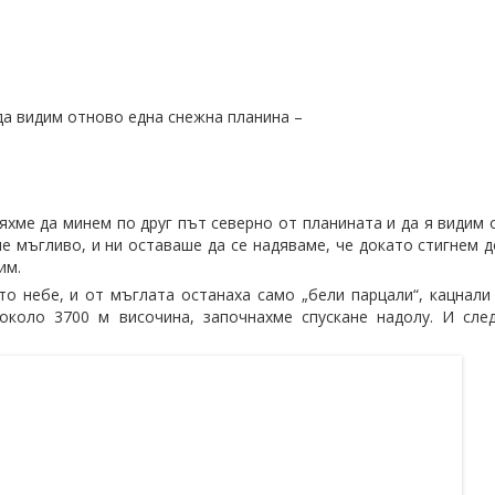
да видим отново една снежна планина –
яхме да минем по друг път северно от планината и да я видим о
ше мъгливо, и ни оставаше да се надяваме, че докато стигнем 
им.
то небе, и от мъглата останаха само „бели парцали“, кацнали
около 3700 м височина, започнахме спускане надолу. И сле