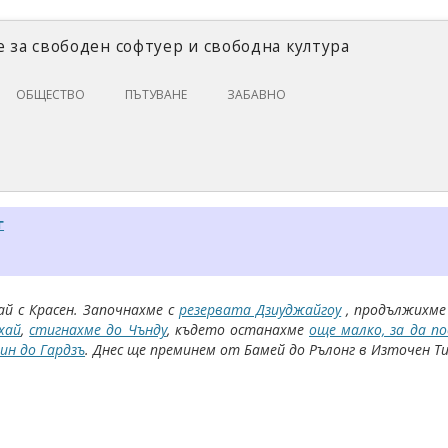
 за свободен софтуер и свободна култура
Skip
ОБЩЕСТВО
ПЪТУВАНЕ
ЗАБАВНО
to
content
ЗАКОНИ И ПРАВО
ИКОНОМИКА
ИСТОРИЯ
г
ПОЛИТИКА
ЦИФРОВИ ПРАВА
й с Красен. Започнaхме с
резервата Дзиуджайгоу
, продължихм
хай
,
стигнахме до Чънду
, където останахме
още малко, за да 
ин до Гардзъ
. Днес ще преминем от Бамей до Рълонг в Източен Т