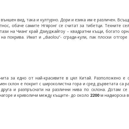
 външен вид, така и културно. Дори и езика им е различен. Всъ
 етнос, обаче самите Нгяронг се считат за тибетци. Техните с
 тази на Чианг край Дзиуджайгоу – квадратни къщи, богато орн
на покрива. Имат и „diaolou“- сгради-кули, пак плоски отгоре
счита за едно от най-красивите в цял Китай. Разположено е
ъмен склон е покрит с широколистна гора и сред дърветата са 
друга и разпръснати на различни нива по склона. Дотам се 
 нагоре и криволичи между къщите- до около
2200
м надморска в