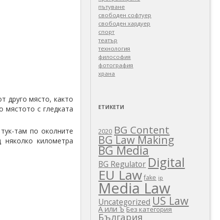
пътуване
свободен софтуер
свободен хардуер
спорт
театър
технология
философия
фотография
храна
т друго място, както
ЕТИКЕТИ
до мястото с гледката
BG Content
 тук-там по околните
2020
BG Law Making
д няколко километра
BG Media
Digital
BG Regulator
EU Law
fake
ip
Media Law
US Law
Uncategorized
А или Ъ
Без категория
България