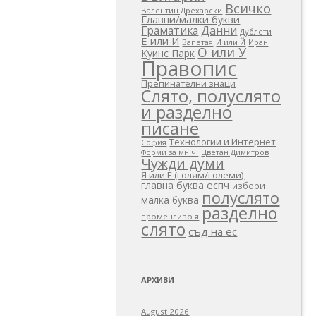
Всичко
Валентин Дрехарски
Главни/малки букви
Граматика
Данни
Дублети
Е или И
Запетая
И или Й
Иран
О или У
Куинс Парк
Правопис
Препинателни знаци
Слято, полуслято
и разделно
писане
Технологии и Интернет
София
Цветан Димитров
Форми за мн.ч.
Чужди думи
Я или Е (голям/големи)
еспч
главна буква
избори
полуслято
малка буква
разделно
променливо я
слято
съд на ес
АРХИВИ
August 2026