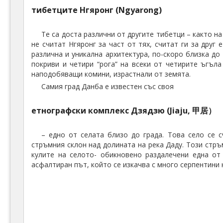
тибетците Нгяронг (Ngyarong)
Те са доста различни от другите тибетци – както на
не считат Нгяронг за част от тях, считат ги за друг
различна и уникална архитектура, по-скоро близка до
покриви и четири “рога” на всеки от четирите ъгъла 
наподобяващи комини, израстнали от земята.
Самия град Данба е известен със своя
етнографски комплекс Дзядзю (Jiaju, 甲居）
– едно от селата близо до града. Това село се 
стръмния склон над долината на река Даду. Този стр
кулите на селото- обикновено раздалечени една от 
асфалтиран път, който се изкачва с много серпентини