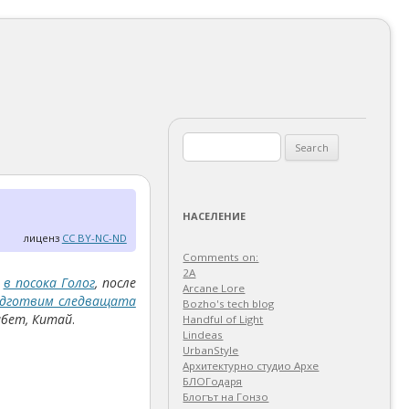
Search
for:
НАСЕЛЕНИЕ
лиценз
CC BY-NC-ND
Comments on:
2A
е
в посока Голог
, после
Arcane Lore
подготвим следващата
Bozho's tech blog
ибет, Китай
.
Handful of Light
Lindeas
UrbanStyle
Архитектурно студио Архе
БЛОГодаря
Блогът на Гонзо