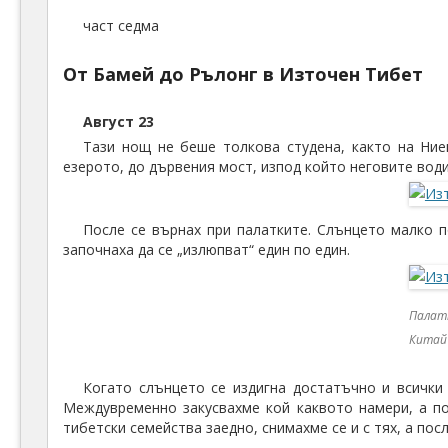
част седма
От Бамей до Рълонг в Източен Тибет
Август 23
Тази нощ не беше толкова студена, както на Ние
езерото, до дървения мост, изпод който неговите води
После се върнах при палатките. Слънцето малко п
започнаха да се „излюпват“ един по един.
Палатк
Китай
Когато слънцето се издигна достатъчно и всички 
Междувременно закусвахме кой каквото намери, а по
тибетски семейства заедно, снимахме се и с тях, а посл