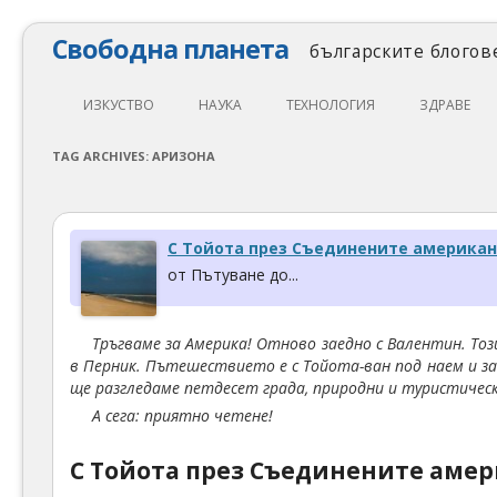
Свободна планета
българските блогове
ИЗКУСТВО
НАУКА
ТЕХНОЛОГИЯ
ЗДРАВЕ
ЛИТЕРАТУРА
МАТЕМАТИКА
АВТОМОБИЛИ
ЕКОЛОГИЯ
TAG ARCHIVES:
АРИЗОНА
АРХИТЕКТУРА
ПСИХОЛОГИЯ
НАПРАВИ САМ
ХРАНА
ТЕАТЪР
ФИЛОСОФИЯ
ПРОГРАМИРАНЕ
МЕДИЦИНА
С Тойота през Съединените американс
КИНО
ФИЗИКА
СВОБОДЕН СОФТУЕР
СПОРТ
от Пътуване до...
МУЗИКА
ОБРАЗОВАНИЕ
СВОБОДЕН ХАРДУЕР
Тръгваме за Америка! Отново заедно с Валентин.
Тоз
ФОТОГРАФИЯ
ДЖАДЖИ
в Перник. Пътешествието е с Тойота-ван под наем и з
ще разгледаме петдесет града, природни и туристиче
ИНТЕРНЕТ
А сега: приятно четене!
С Тойота през Съединените амер