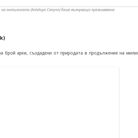
 на антилопата (Antelope Canyon) беше вълнуващо преживяване
k)
а брой арки, създадени от природата в продължение на мили