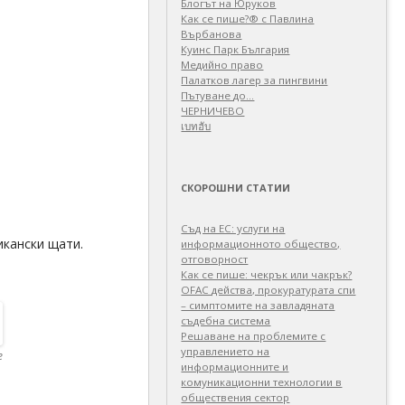
Блогът на Юруков
Как се пише?® с Павлина
Върбанова
Куинс Парк България
Медийно право
Палатков лагер зa пингвини
Пътуване до…
ЧЕРНИЧЕВО
เบทฮับ
СКОРОШНИ СТАТИИ
Съд на ЕС: услуги на
икански щати.
информационното общество,
отговорност
Как се пише: чекрък или чакрък?
OFAC действа, прокуратурата спи
– симптомите на завладяната
съдебна система
Решаване на проблемите с
управлението на
е
информационните и
комуникационни технологии в
обществения сектор