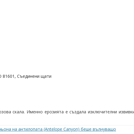
 CO 81601, Съединени щати
зова скала. Именно ерозията е създала изключителни извивки