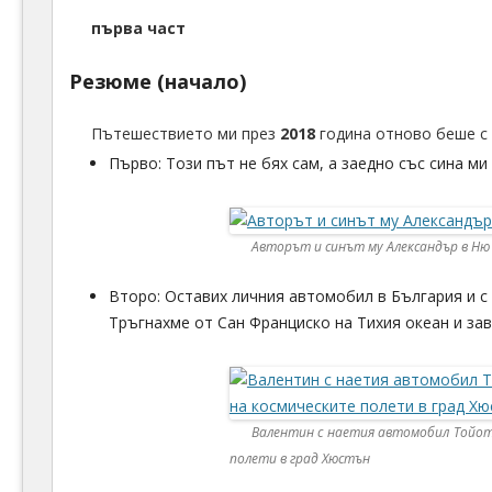
първа част
Резюме (начало)
Пътешествието ми през
2018
година отново беше с 
Първо: Този път не бях сам, а заедно със сина ми
Авторът и синът му Александър в Ню
Второ: Оставих личния автомобил в България и с 
Тръгнахме от Сан Франциско на Тихия океан и за
Валентин с наетия автомобил Тойота
полети в град Хюстън