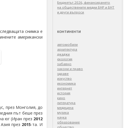
Бюджетът 2026, финансирането
на обществените медии БНР и БНТ
и други въпроси
 следващата снимка е
КОНТИНЕНТИ
инените американски
автомобили
архитектура
джаджи
екология
забавно
закони и право
здраве
изкуство
икономика
интернет
история
кино
литература
ус, през Монголия, до
медицина
ледния път беше през
музика
наука
на юг (Иран през
2012
образование
а Азия през
2015
-та. И
общество