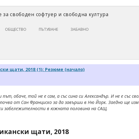
 за свободен софтуер и свободна култура
Skip
ОБЩЕСТВО
ПЪТУВАНЕ
ЗАБАВНО
to
content
ЗАКОНИ И ПРАВО
ИКОНОМИКА
ИСТОРИЯ
ки щати, 2018 (1): Резюме (начало)
ПОЛИТИКА
ЦИФРОВИ ПРАВА
и път, обаче, той не е сам, а със сина си Александър. И не е със с
апочва от Сан Франциско за да завърши в Ню Йорк. Заедно ще из
ски забележителности в южната половина на САЩ.
икански щати, 2018