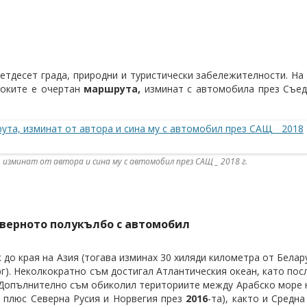
петдесет града, природни и туристически забележителности. На
осоките е очертан
маршрута,
изминат с автомобила през Съед
изминат от автора и сина му с автомобил през САЩ _ 2018 г.
еверното полукълбо с автомобил
к до края на Азия (тогава изминах 30 хиляди километра от Белар
г). Неколкократно съм достигал Атлантическия океан, като пос
 Допълнително съм обиколил териториите между Арабско море 
а плюс Северна Русия и Норвегия през
2016
-та), както и Средн