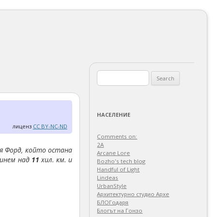
Search
for:
НАСЕЛЕНИЕ
лиценз
CC BY-NC-ND
Comments on:
2A
воя Форд, който остана
Arcane Lore
минем над
11
хил. км. и
Bozho's tech blog
Handful of Light
Lindeas
UrbanStyle
Архитектурно студио Архе
БЛОГодаря
Блогът на Гонзо