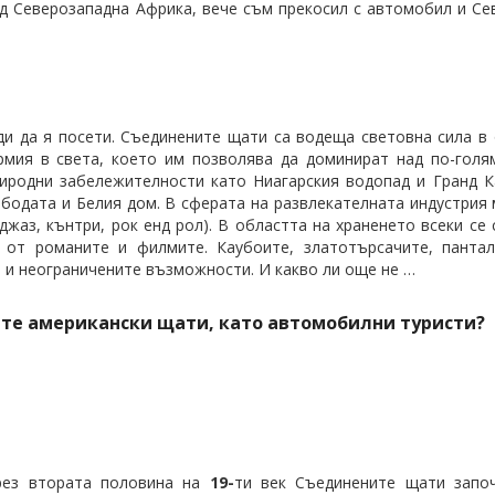
след Северозападна Африка, вече съм прекосил с автомобил и С
ди да я посети. Съединените щати са водеща световна сила в 
рмия в света, което им позволява да доминират над по-голя
иродни забележителности като Ниагарския водопад и Гранд К
ободата и Белия дом. В сферата на развлекателната индустрия
джаз, кънтри, рок енд рол). В областта на храненето всеки се
е от романите и филмите. Каубоите, златотърсачите, панта
а и неограничените възможности. И какво ли още не …
те американски щати, като автомобилни туристи?
рез втората половина на
19-
ти век Съединените щати запо