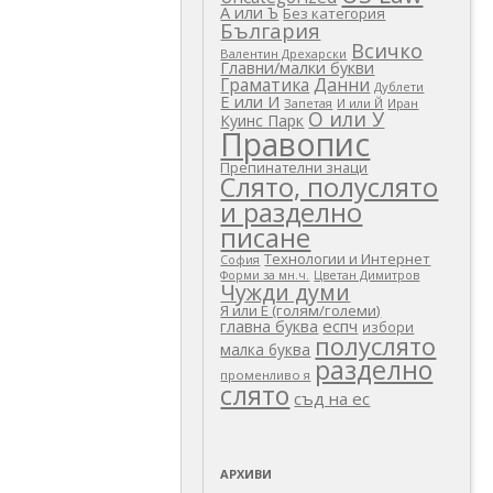
А или Ъ
Без категория
България
Всичко
Валентин Дрехарски
Главни/малки букви
Граматика
Данни
Дублети
Е или И
Запетая
И или Й
Иран
О или У
Куинс Парк
Правопис
Препинателни знаци
Слято, полуслято
и разделно
писане
Технологии и Интернет
София
Цветан Димитров
Форми за мн.ч.
Чужди думи
Я или Е (голям/големи)
еспч
главна буква
избори
полуслято
малка буква
разделно
променливо я
слято
съд на ес
АРХИВИ