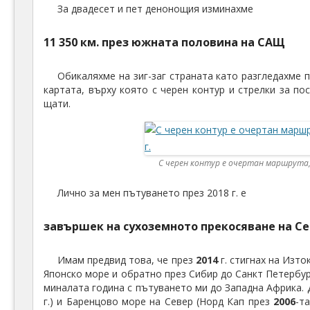
За двадесет и пет денонощия изминахме
11 350 км. през южната половина на САЩ
Обикаляхме на зиг-заг страната като разгледахме 
картата, върху която с черен контур и стрелки за п
щати.
С черен контур е очертан маршрута, 
Лично за мен пътуването през 2018 г. е
завършек на сухоземното прекосяване на С
Имам предвид това, че през
2014
г. стигнах на Изто
Японско море и обратно през Сибир до Санкт Петербур
миналата година с пътуването ми до Западна Африка.
г.) и Баренцово море на Север (Норд Кап през
2006
-т