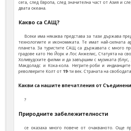
сега, след Европа, след значителна част от Азия и 
двата океана.
Какво са САЩ?
Всеки има някаква представа за тази държава пре
технологиите и икономиката. Те имат най-силната а
планета. За туристите САЩ са държавата с много пр
градове като Ню Йорк и Лос Анжелис, Статуята на св
Холивудските филми и да завършим с музиката (блус, 
Макдоладс и Кока-кола. Негрите-роби и индианцит
револверите Колт от
19
-ти век. Страната на свободат
Какви са нашите впечатления от Съединени
?
Природните забележителности
се оказаха много повече от очакваното. Още п