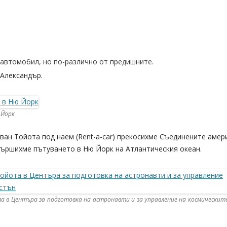
автомобил, но по-различно от предишните.
 Александър.
 Йорк
ван Тойота под наем (Rent-a-car) прекосихме Съединените амер
вършихме пътуването в Ню Йорк на Атлантическия океан.
 в Центъра за подготовка на астронавти и за управление на космическит