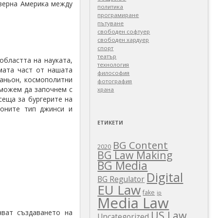
еверна Америка между
политика
програмиране
пътуване
свободен софтуер
свободен хардуер
спорт
театър
областта на науката,
технология
мата част от нашата
философия
аньон, космополитни
фотография
 можем да започнем с
храна
 сеща за бургерите на
лоните тип джинси и
ЕТИКЕТИ
BG Content
2020
BG Law Making
BG Media
Digital
BG Regulator
EU Law
fake
ip
Media Law
чват създаването на
US Law
Uncategorized