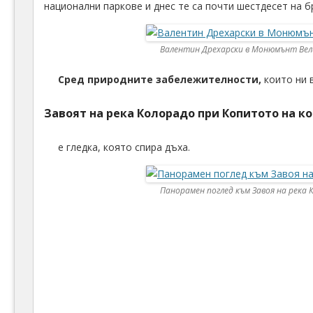
национални паркове и днес те са почти шестдесет на б
Валентин Дрехарски в Монюмънт Вели
Сред природните забележителности,
които ни 
Завоят на река Колорадо при Копитото на ко
е гледка, която спира дъха.
Панорамен поглед към Завоя на река 