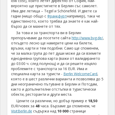
low cost), които летят директно от София, най-
вероятно ще пристигнете в Берлин със самолет.
Има две летища – Tegel и Schönefeld. И двете са
гадни (нищо общо с
Франкфурт
например), така че
единственото, което трябва да знаете е как най-
бързо да се махнете от тях.
За това и за транспорта ви в Берлин
препоръчваме да посетите сайта
http://www.bvg.de/
,
откъдето лесно ще намерите цени на билети,
връзки, карти и тем подобни. Само ще споменем,
че за малка група до пет души може да си вземете
еднодневна групова карта (важи от валидирането
до 03:00 ч. след полунощ) и да си решите изцяло
проблемите с транспорта за 16 EUR. Има и
специална карта за туристи -
Berlin WelcomeCard
,
която е в шест различни варианта и позволява до 5
дни неограничено пътуване в Берлин и Потсдам,
както и допълнителни отстъпки в туристически
обекти, ресторанти и други места.
Цените са различни, но добър пример е
18,50
EUR/човек за
48
часа. Бързаме да споменем, че
VisitBerlin.de
съдържа над
10 000
страници