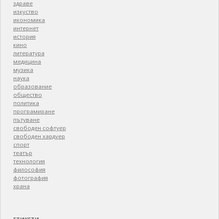
здраве
изкуство
икономика
интернет
история
кино
литература
медицина
музика
наука
образование
общество
политика
програмиране
пътуване
свободен софтуер
свободен хардуер
спорт
театър
технология
философия
фотография
храна