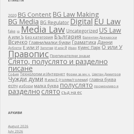
ЕТИКЕТИ
BG Law Making
BG Content
2020
EU Law
Digital
BG Media
BG Regulator
Media Law
US Law
Uncategorized
fake
ip
България
А или Ъ
Без категория
Валентин Дрехарски
Всичко
Граматика
Данни
Главни/малки букви
О или У
Е или И
Куинс Парк
Дублети
Запетая
И или Й
Иран
Правопис
Препинателни знаци
Слято, полуслято и разделно
писане
Технологии и Интернет
Цветан Димитров
София
Форми за мн.ч.
Чужди думи
главна буква
Я или Е (голям/големи)
полуслято
еспч
малка буква
избори
променливо я
разделно
слято
съд на ес
АРХИВИ
August 2026
July 2026