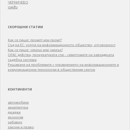
ЧЕРНИЧЕВО
เบทฮับ
СКОРОШНИ СТАТИИ
Как се пише: промпт или промт?
Съд на ЕС: услуги на информационното общество, отговорност
Как се пише: чекрък или чакрък?
OFAC действа, прокуратурата спи – симптомите на завладяната
съдебна система
Решаване на проблемите с управлението на информационните и
комуникационни технологии в обществения сектор
КОНТИНЕНТИ
автомобили
архитектура
джаджи
екология
забавно
закони и право