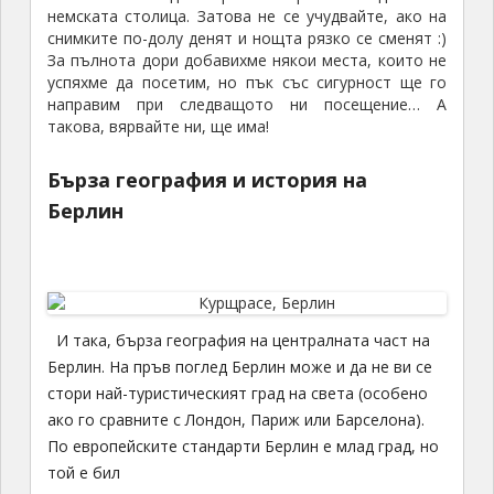
немската столица. Затова не се учудвайте, ако на
снимките по-долу денят и нощта рязко се сменят :)
За пълнота дори добавихме някои места, които не
успяхме да посетим, но пък със сигурност ще го
направим при следващото ни посещение… А
такова, вярвайте ни, ще има!
Бърза география и история на
Берлин
И така, бърза география на централната част на
Берлин. На пръв поглед Берлин може и да не ви се
стори най-туристическият град на света (особено
ако го сравните с Лондон, Париж или Барселона).
По европейските стандарти Берлин е млад град, но
той е бил