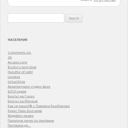
Search
for:
НАСЕЛЕНИЕ
Comments on:
2A
Arcane Lore
Bozho's tech blog
Handful of Light
Lindeas
UrbanStyle
Архитектурно студио Архе
БЛОГодаря
Блогът на Гонзо
Блогът на Юруков
Как се пише?® с Павлина Върбанова
Куинс Парк България
Медийно право
Палатков лагер зa пингвини
Пътуване до…