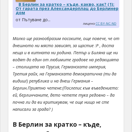
В Берлин за кратко – къде, какво, как? (1):
От гарата през Александерплац до Берлинер
дом
от Пътуване до...
лиценз
CC BY-NC-ND
Малко ще разнообразим посоките, още повече, че от
днешното ни място зависят, за щастие :P , доста
неща и в китната ни родина. Петър и Биляна ще ни
водят до един от любимите градове на редакцията
– столицата на Прусия, Германската империя,
Третия райх, на Германската демократична (ти да
видиш!) република и на днеш Германия –
Берлин.
Приятно четене:
(Послепис към въведението:
ей, берлинчаните, дето четете тука редовно – да
почна ли да ви критикувам, че още нищо не сте
написали за града? )
В Берлин за кратко – къде,