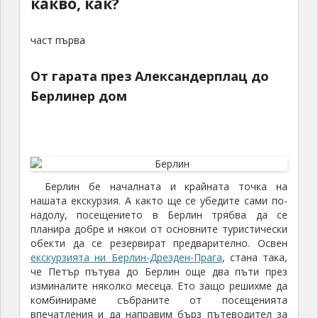
какво, как?
част първа
От гарата през Александерплац до
Берлинер дом
Берлин бе началната и крайната точка на
нашата екскурзия. А както ще се убедите сами по-
надолу, посещението в Берлин трябва да се
планира добре и някои от основните туристически
обекти да се резервират предварително. Освен
екскурзията ни Берлин-Дрезден-Прага
, стана така,
че Петър пътува до Берлин още два пъти през
изминалите няколко месеца. Ето защо решихме да
комбинираме събраните от посещенията
впечатления и да направим бърз пътеводител за