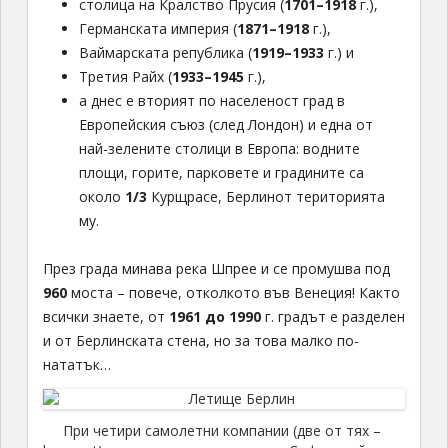
столица на Кралство Прусия (
1701–1918
г.),
Германската империя (
1871–1918
г.),
Ваймарската република (
1919–1933
г.) и
Третия Райх (
1933–1945
г.),
а днес е вторият по населеност град в
Европейския съюз (след Лондон) и една от
най-зелените столици в Европа: водните
площи, горите, парковете и градините са
около
1/3
Курщрасе, Берлинот територията
му.
През града минава река Шпрее и се промушва под
960
моста – повече, отколкото във Венеция! Както
всички знаете, от
1961 до 1990
г. градът е разделен
и от Берлинската стена, но за това малко по-
нататък…
При четири самолетни компании (две от тях –