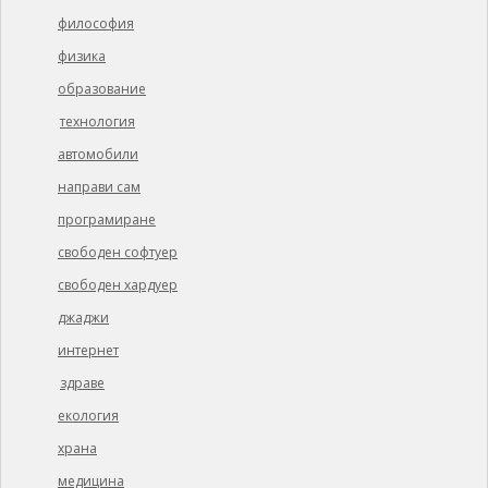
философия
физика
образование
технология
автомобили
направи сам
програмиране
свободен софтуер
свободен хардуер
джаджи
интернет
здраве
екология
храна
медицина