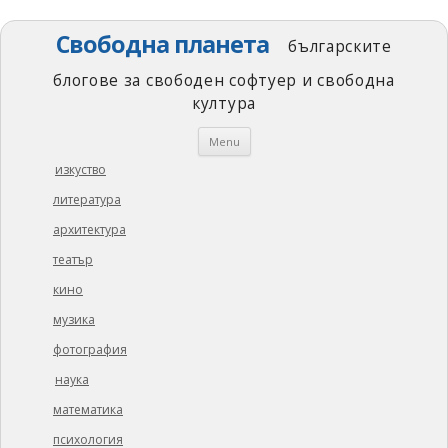
Свободна планета
българските
блогове за свободен софтуер и свободна
култура
Skip
Menu
to
content
изкуство
литература
архитектура
театър
кино
музика
фотография
наука
математика
психология