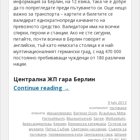
информация за Берлин, на 12 езика, така че е добре
да го попрегледате преди пътуването си. Още нещо
важно за транспорта – картите и билетите се
валидират еднократнопреди качването на
превозното средство. Валидатори има на всички
спирки, перони и станции. Ако не сте сигурни,
питайте, почти всички в Берлин говорят и
английски, тъй като немската столица е и най-
мултинационалният германски град, с над 470 000
постоянно пребиваващи чужденци от 180 различни
нации.
Централна ЖП гара Берлин
Continue reading
→
9 July 2013
континент:
пътуване
етикети:
Alexandeplatz
,
Berliner Dom
,
Brauhaus Mitte
,
Fernsehturm
,
Museumsinsel
,
Spree
,
Weltzeituhr
,
Александерплац
,
Берлин
,
Берлинска катедрала
,
Остров на
музеите
,
Петър Събев
,
Световен часовник
,
Съвети за
пътуване
,
телевизионна кула
,
Централна гара
,
Шпрее
лиценз:
CC BY-NC-ND