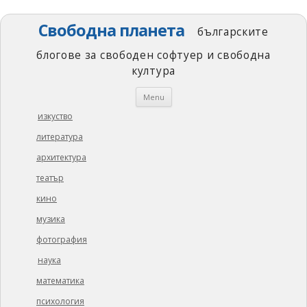
Свободна планета
българските
блогове за свободен софтуер и свободна
култура
Skip
Menu
to
content
изкуство
литература
архитектура
театър
кино
музика
фотография
наука
математика
психология