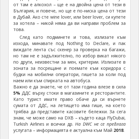
от там е алкохол – ще е на двойна цена от тези в
България, и повече, но ще е по-ниска цена от тези
в Дубай. Ако сте wine lover, или beer lover, си купете
за хотела – никой няма да ви направи проблем за
това.
След като подминете и това, излизате към
изхода, минавате под Nothing to Declare, и пак
виждате лента със скенер за проверка на багажи,
но там не е задължително, по избор викат някого
по други, неизвестни за мен, критерии. Излизате в
зоната за посрещане и поемате към коридора с
будки на мобилни оператори, гишета за коли под
наем или към спирката на автобуса.
Важно е да знаете, че от тази година влезе в сила
5%
ДДС върху стоки в магазините и ресторантите.
Като турист имате право обаче да си върнете
сумата от ДДС, на летището има гише, на което
трябва да представите касовите бележки. За сега
знам, че може само на DXB – където каца FlyDubai,
Turkish Airlines и всички др.
На DWC не се предлага
услугата – информацията е актуална към Май
2018
.