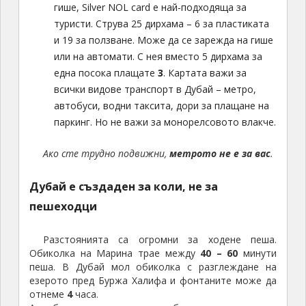
гише, Silver NOL card е най-подходяща за
туристи. Струва 25 дирхама – 6 за пластиката
и 19 за ползване. Може да се зарежда на гише
или на автомати. С нея вместо 5 дирхама за
една посока плащате
3
. Картата важи за
всички видове транспорт в Дубай – метро,
автобуси, водни таксита, дори за плащане на
паркинг. Но не важи за монорелсовото влакче.
Ако сте трудно подвижни,
метрото не е за вас
.
Дубай е създаден за коли, не за
пешеходци
Разстоянията са огромни за ходене пеша.
Обиколка на Марина трае между
40 – 60
минути
пеша. В Дубай мол обиколка с разглеждане на
езерото пред Буржа Халифа и фонтаните може да
отнеме
4
часа.