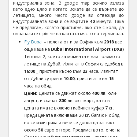
индустриална зона. В google map всичко излиза
като едно цяло и когато искате да се върнете до
летището, много често google ви отвежда до
индустриалната зона и се въртите
40
минути. Така
че предлагам, когато пристигне, ако сте с кола, да
си запазите с pin-че на картата място на терминала.
Fly Dubai
– полета от и за София към
2018
все
още каца на
Dubai International Airport (DXB)
Terminal 2, което за момента е най-голямото
летище на Дубай. Излитат в София следобед в
16:00
_ пристига късно към
23
часа. Излитат
от Дубай сутрин в
10:00
, пристигат към
15
часа на обяд.
Цени:
Цените се движат около
400
лв. юли-
август, и скачат
800
лв. окт-март, като в
цената имате включен кабинен куфар
7
кг.
Преди цената включваше 20 кг. багаж и обяд,
но се изхитриха и вече се доплаща за тях с
около
50
евро отгоре. Предимството, е че на