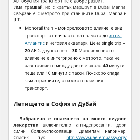
Автобусния транспорт не е добре развит.
Има трамвай, но с кратък маршрут в Dubai Marina.
Свързан е с метрото при станциите Dubai Marina и
JLT.
Monorail train – монорелсовото влакче, е вид
транспорт от началото на палмата до
хотел
Атлантис
и неговия аквапарк. Цена single trip –
20
AED, двупосочен –
30
Монорелсовото
влакче не е интегрирано с метрото, така че
разстоянието между двете е около
40
минути
пеша или 10 минути с такси. По-скоро спада
към атракциите, отколкото към вид
транспорт.
Летището в София и Дубай
Забранено е внасянето на много видове
лекарства
включително антидепресанти, дори
силни болкоуспокояващи. Диазепам например.
Списък тук –
http://www.uae-embassy.org/