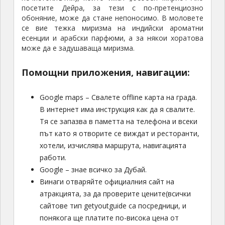
посетите Дейра, за тези с по-претенциозно
обоняние, може да стане непоносимо. В моловете
се вие тежка миризма на индийски ароматни
есенции и арабски парфюми, а за някои хоратова
може да е задушаваща миризма.
Помощни приложения, навигации:
Google maps – Свалете offline карта на града.
В интернет има инструкция как да я свалите.
Тя се запазва в паметта на телефона и всеки
път като я отворите се виждат и ресторанти,
хотели, изчислява маршрута, навигацията
работи.
Google – знае всичко за Дубай.
Винаги отваряйте официалния сайт на
атракцията, за да проверите цените(всички
сайтове тип getyoutguide са посредници, и
понякога ще платите по-висока цена от