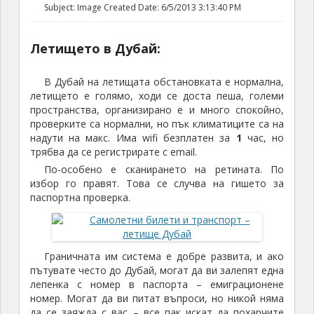
Subject: Image Created Date: 6/5/2013 3:13:40 PM
Летището в Дубай:
В Дубай на летищата обстановката е нормална,
летището е голямо, ходи се доста пеша, големи
пространства, организирано е и много спокойно,
проверките са нормални, но пък климатиците са на
надути на макс. Има wifi безплатен за
1
час, но
трябва да се регистрирате с email.
По-особено е сканирането на ретината. По
избор го правят. Това се случва на гишето за
паспортна проверка.
Граничната им система е добре развита, и ако
пътувате често до Дубай, могат да ви залепят една
лепенка с номер в паспорта – емиграционене
номер. Могат да ви питат въпроси, но никой няма
да се заяжда с вас – все пак искат да похарчите