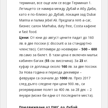
терминал, все още или се води Терминал 1.
Летището се намира между Дубай и Абу Даби,
като е по-близко до Дубай, локация зад Dubai
Marina и палма Jebel Ali. Предлага rent-a-car,
бизнес салон Marhaba, duty free, Costa кафене
и fast food.
Цени
: От юни до август цените падат до 160
лв. в две посоки (с discount-a за стандартно
членство). Септември до ноевмрви –
500 – 600
лв.само за билет. В тази цена е включен малък
кабинен багаж (
55
см. височина). За
23
кг.
куфар се доплаща около
160
лв. за две посоки.
За Нова година и периода декември –
февруари са скачали до
1000
лв. През 2017
след дълго следене при цени 900 лв., си
резервирахме полет за 400 лв. за 28 дек – 2
януари (може би едни от последните места).
Придвижване от DWC до Дубай