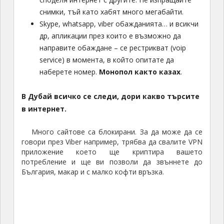
снимки, тъй като хабят много мегабайти.
Skype, whatsapp, viber обажданията… и всикчи
др, апликации през които е възможно да
направите обаждане – се рестрикват (voip
service) в момента, в който опитате да
наберете номер.
Монопол както казах
.
В Дубай всичко се следи, дори какво търсите
в интернет.
Много сайтове са блокирани. За да може да се
говори през Viber например, трябва да свалите VPN
приложение което ще криптира вашето
потребление и ще ви позволи да звъннете до
България, макар и с малко кофти връзка.