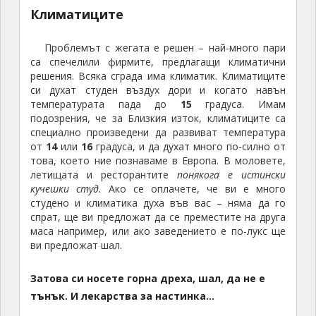
Климатиците
Проблемът с жегата е решен – най-много пари
са спечелили фирмите, предлагащи климатични
решения. Всяка сграда има климатик. Климатиците
си духат студен въздух дори и когато навън
температурата пада до
15
градуса. Имам
подозрения, че за Близкия изток, климатиците са
специално произведени да развиват температура
от
14
или
16
градуса, и да духат много по-силно от
това, което ние познаваме в Европа. В моловете,
летищата и ресторантите
понякога е истински
кучешки студ.
Ако се оплачете, че ви е много
студено и климатика духа във вас – няма да го
спрат, ще ви предложат да се преместите на друга
маса например, или ако заведението е по-лукс ще
ви предложат шал.
Затова си носете горна дреха, шал, да не е
тънък. И лекарства за настинка…