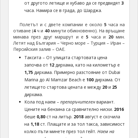
от другото летище и хубаво да се предвидят
3
часа. Намира се в града, до Шарджа.
Полетът и с двете компании е около
5
часа на
отиване (
4
ч и
40
минути обикновенно). На връщане
минава през друг маршрут и е
5
часа и
20
мин.
Летят над България – Черно море – Турция – Иран –
Персийския залив – ОАЕ.
Таксита – От улицата стартовата цена
започва от
12
дирхама, като на километър е
1,75
дирхама. Примерно разстояние от Dubai
Marina до Al Mamzar Beach е
100
дирхама. От
летището стартова цената е между
20
и
25
дирхама.
Кола под наем –
препоръчителен
вариант.
Цените на бензина са сравнително ниски.
2016
беше
0,80
ст на литър.
2018
август е скочила
на
1,18
ст. Плащате и за тол такса, зависимост
колко пъти минете през тол гейт.
Наем на