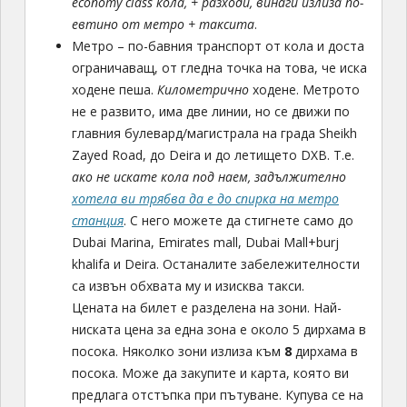
economy class кола, + разходи, винаги излиза по-
евтино от метро + таксита
.
Метро – по-бавния транспорт от кола и доста
ограничаващ, от гледна точка на това, че иска
ходене пеша.
Километрично
ходене. Метрото
не е развито, има две линии, но се движи по
главния булевард/магистрала на града Sheikh
Zayed Road, до Deira и до летището DXB. Т.е.
ако не искате кола под наем, задължително
хотела ви трябва да е до спирка на метро
станция
. С него можете да стигнете само до
Dubai Marina, Emirates mall, Dubai Mall+burj
khalifa и Deira. Останалите забележителности
са извън обхвата му и изисква такси.
Цената на билет е разделена на зони. Най-
ниската цена за една зона е около 5 дирхама в
посока. Няколко зони излиза към
8
дирхама в
посока. Може да закупите и карта, която ви
предлага отстъпка при пътуване. Купува се на