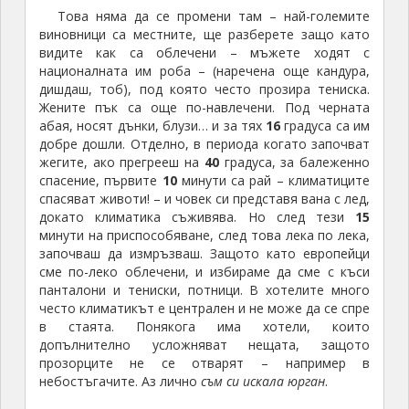
Това няма да се промени там – най-големите
виновници са местните, ще разберете защо като
видите как са облечени – мъжете ходят с
националната им роба – (наречена още кандура,
дишдаш, тоб), под която често прозира тениска.
Жените пък са още по-навлечени. Под черната
абая, носят дънки, блузи… и за тях
16
градуса са им
добре дошли. Отделно, в периода когато започват
жегите, ако прегрееш на
40
градуса, за балеженно
спасение, първите
10
минути са рай – климатиците
спасяват животи! – и човек си представя вана с лед,
докато климатика съживява. Но след тези
15
минути на приспособяване, след това лека по лека,
започваш да измръзваш. Защото като европейци
сме по-леко облечени, и избираме да сме с къси
панталони и тениски, потници. В хотелите много
често климатикът е централен и не може да се спре
в стаята. Понякога има хотели, които
допълнително усложняват нещата, защото
прозорците не се отварят – например в
небостъгачите. Аз лично
съм си искала юрган
.