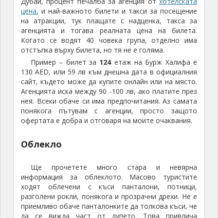
Дубай, процент печалба за агенция от
хотелската
цена
, и най-важното билети и такси за посещение
на атракции, тук плащате с надценка, такса за
агенцията и тогава реалната цена на билета.
Когато се водят 40 човека група, отделно има
отстъпка върху билета, но тя не е голяма.
Пример – билет за
124
етаж на Бурж Халифа е
130 AED, или 59 лв към днешна дата в официалния
сайт, където може да купите онлайн или на място.
Агенцията иска между 90 -100 лв, ако платите през
нея. Всеки обаче си има предпочитания. Аз самата
понякога пътувам с агенции, просто защото
офертата е добра и отговаря на моите очаквания.
Облекло
Ще прочетете много стара и невярна
информация за облеклото. Масово туристите
ходят облечени с къси панталони, потници,
разголени рокли, понякога и прозрачни дрехи. Не е
приемливо обаче панталонките да толкова къси, че
да се вижда част от дупето. Това привлича