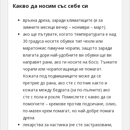
Какво да носим със себе си
връхна дреха, заради климатиците (и за
зимните месеци вечер – ноември – март).
ако ще пътувате, когато температурата е над
30 градуса носете обувки тип чехли или
маратонкис памучни чорапи, защото заради
влагата дори най-удобните ви обувки ще ви
направят рани, ако ги носите на босо. Тънките
чорапи или чорапогащници не помагат.
Кожата под подмишниците може да се
претрие до рана, ако сте с потник както и
кожата между бедрата (за по-пълните) ако
сте с пола и рокля. Помислете с какво да си
помогнете – кремове против подсичане, олио,
по-мазен крем помагат, но най-добре помага
дреха.
лекарства за настинка (не сте застраховани,