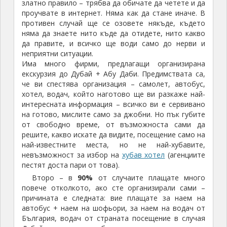
златно правило – трябва да обичате да четете и да
проучвате в интернет. Няма как да стане иначе. В
противен случай ще се озовете някъде, където
няма да знаете нито къде да отидете, нито какво
да правите, и всичко ще води само до нерви и
неприятни ситуации.
Има много фирми, предлагащи организирана
екскурзия до Дубай + Абу Даби. Предимствата са,
че ви спестява организация – самолет, автобус,
хотел, водач, който наготово ще ви разкаже най-
интересната информация – всичко ви е сервивано
на готово, мислите само за джобни. Но пък губите
от свободно време, от възможноста сами да
решите, какво искате да видите, посещение само на
най-известните места, но не най-хубавите,
невъзможност за избор на
хубав хотел
(агенциите
пестят доста пари от това).
Второ – в
90%
от случаите плащате много
повече отколкото, ако сте организирали сами –
причината е следната: вие плащате за наем на
автобус + наем на шофьори, за наем на водач от
България, водач от страната посещение в случая