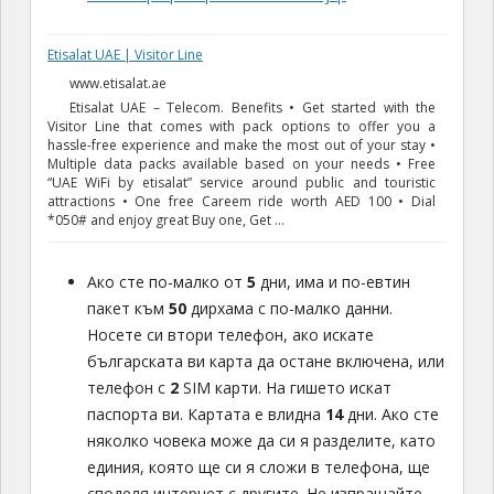
Etisalat UAE | Visitor Line
www.etisalat.ae
Etisalat UAE – Telecom. Benefits • Get started with the
Visitor Line that comes with pack options to offer you a
hassle-free experience and make the most out of your stay •
Multiple data packs available based on your needs • Free
“UAE WiFi by etisalat” service around public and touristic
attractions • One free Careem ride worth AED 100 • Dial
*050# and enjoy great Buy one, Get …
Ако сте по-малко от
5
дни, има и по-евтин
пакет към
50
дирхама с по-малко данни.
Носете си втори телефон, ако искате
българската ви карта да остане включена, или
телефон с
2
SIM карти. На гишето искат
паспорта ви. Картата е влидна
14
дни. Ако сте
няколко човека може да си я разделите, като
единия, която ще си я сложи в телефона, ще
споделя интернет с другите. Не изпращайте