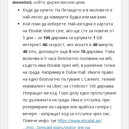
монопол,
който държи високи цени.
Къде да купите: На Летището и в моловете е
най-лесно да намерите будка или магазин.
Кой план да изберете: Най-изгодна е картата
на Etisalat Visitor Line, ако ще сте за повече от
5 дни – за
100
дирхама си купувате
1
GB
интернет
4G
скорост, ако искате и
40
минути,
40
sms, доплащте още
5
или
10
дирхама. Това
включва и 5 часа безплатно ползване на wifi,
където има Etisalat open wifi, в различни точки
на града. Например в Dubai mall. Имате право
на едно безплатно пътуване с Careem, техния
еквивалент на Uber, на стойснот 100 дирхама.
Изпращат ви код. Горе долу едно пропътуване
по дължината на града. Има и отсъпка, при
резервиране на сафари или арабска галера с
вечеря – изпращат код за отсъпка чрез смс.
Повече инфо тук
https://www.etisalat.ae/
…/mo…/prepaid-plans/visitor_line.jsp