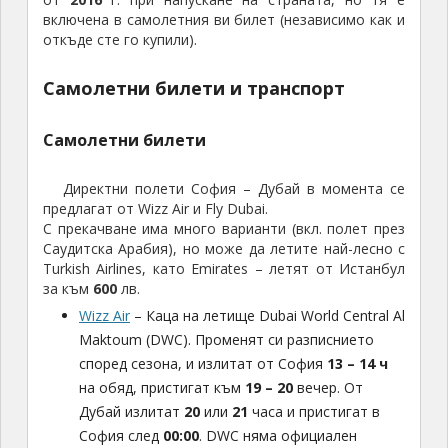
включена в самолетния ви билет (независимо как и
откъде сте го купили).
Самолетни билети и транспорт
Самолетни билети
Директни полети София – Дубай в момента се
предлагат от Wizz Air и Fly Dubai.
С прекачване има много варианти (вкл. полет през
Саудитска Арабия), но може да летите най-лесно с
Turkish Airlines, като Emirates – летят от Истанбул
за към
600
лв.
Wizz Air
– Каца на летище Dubai World Central Al
Maktoum (DWC). Променят си разписнието
според сезона, и излитат от София
13 – 14 ч
на обяд, пристигат към
19 – 20
вечер. От
Дубай излитат
20
или
21
часа и пристигат в
София след
00:00
. DWC няма официален