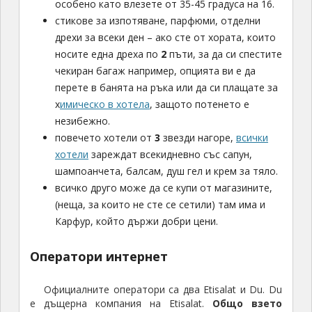
особено като влезете от 35-45 градуса на 16.
стикове за изпотяване, парфюми, отделни
дрехи за всеки ден – ако сте от хората, които
носите една дреха по
2
пъти, за да си спестите
чекиран багаж например, опцията ви е да
перете в банята на ръка или да си плащате за
х
имическо в хотела
, защото потенето е
незибежно.
повечето хотели от
3
звезди нагоре,
всички
хотели
зареждат всекидневно със сапун,
шампоанчета, балсам, душ гел и крем за тяло.
всичко друго може да се купи от магазините,
(неща, за които не сте се сетили) там има и
Карфур, който държи добри цени.
Оператори интернет
Официалните оператори са два Etisalat и Du. Du
е дъщерна компания на Etisalat.
Общо взето