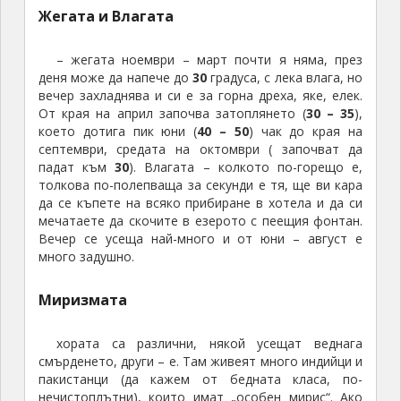
Жегата и Влагата
– жегата ноември – март почти я няма, през
деня може да напече до
30
градуса, с лека влага, но
вечер захладнява и си е за горна дреха, яке, елек.
От края на април започва затоплянето (
30 – 35
),
което дотига пик юни (
40 – 50
) чак до края на
септември, средата на октомври ( започват да
падат към
30
). Влагата – колкото по-горещо е,
толкова по-полепваща за секунди е тя, ще ви кара
да се къпете на всяко прибиране в хотела и да си
мечатаете да скочите в езерото с пеещия фонтан.
Вечер се усеща най-много и от юни – август е
много задушно.
Миризмата
хората са различни, някой усещат веднага
смърденето, други – е. Там живеят много индийци и
пакистанци (да кажем от бедната класа, по-
нечистоплътни), които имат „особен мирис“. Ако