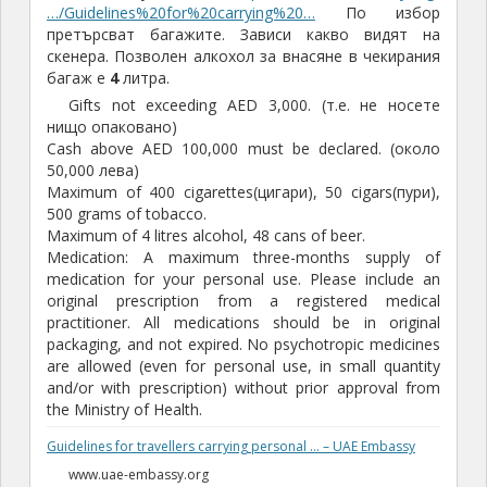
…/Guidelines%20for%20carrying%20…
По избор
претърсват багажите. Зависи какво видят на
скенера. Позволен алкохол за внасяне в чекирания
багаж е
4
литра.
Gifts not exceeding AED 3,000. (т.е. не носете
нищо опаковано)
Cash above AED 100,000 must be declared. (около
50,000 лева)
Maximum of 400 cigarettes(цигари), 50 cigars(пури),
500 grams of tobacco.
Maximum of 4 litres alcohol, 48 cans of beer.
Medication: A maximum three-months supply of
medication for your personal use. Please include an
original prescription from a registered medical
practitioner. All medications should be in original
packaging, and not expired. No psychotropic medicines
are allowed (even for personal use, in small quantity
and/or with prescription) without prior approval from
the Ministry of Health.
Guidelines for travellers carrying personal … – UAE Embassy
www.uae-embassy.org