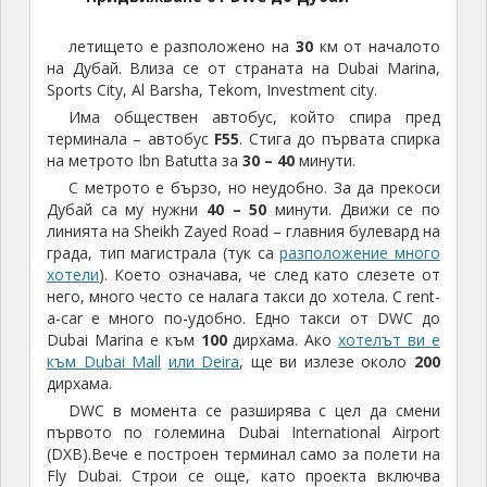
летището е разположено на
30
км от началото
на Дубай. Влиза се от страната на Dubai Marina,
Sports City, Al Barsha, Tekom, Investment city.
Има обществен автобус, който спира пред
терминала – автобус
F55
. Стига до първата спирка
на метрото Ibn Batutta за
30 – 40
минути.
С метрото е бързо, но неудобно. За да прекоси
Дубай са му нужни
40 – 50
минути. Движи се по
линията на Sheikh Zayed Road – главния булевард на
града, тип магистрала (тук са
разположение много
хотели
). Което означава, че след като слезете от
него, много често се налага такси до хотела. С rent-
a-car е много по-удобно. Едно такси от DWC до
Dubai Marina е към
100
дирхама. Ако
хотелът ви е
към Dubai Mall
или Deira
, ще ви излезе около
200
дирхама.
DWC в момента се разширява с цел да смени
първото по големина Dubai International Airport
(DXB).Вече е построен терминал само за полети на
Fly Dubai. Строи се още, като проекта включва