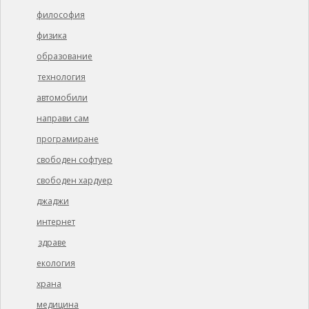
философия
физика
образование
технология
автомобили
направи сам
програмиране
свободен софтуер
свободен хардуер
джаджи
интернет
здраве
екология
храна
медицина