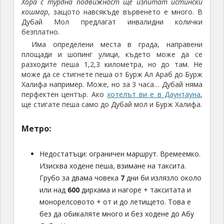
Хора с турдна подвижност ще изпитат истински
кошмар
, защото навсякъде вървенето е много. В
Дубай Мол предлагат инвалидни колички
безплатно.
Има определени места в града, направени
площади и шопинг улици, където може да се
разходите пеша 1,2,3 километра, но до там. Не
може да се стигнете пеша от Бурж Ал Араб до Бурж
Халифа например. Може, но за 3 часа… Дубай няма
перфектен център. Ако
хотелът ви е в Даунтауна
,
ще стигате пеша само до Дубай мол и Бурж Халифа.
Метро:
Недостатъци: ограничен маршрут. Времеемко.
Изисква ходене пеша, взимане на таксита.
Грубо за двама човека
7
дни би излязло около
или над
600
дирхама и нагоре + такситата и
монорелсовото + от и до летището. Това е
без да обикаляте много и без ходене до Абу