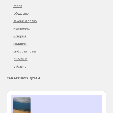
спорт
общество
закони и право
икономика
история
политика
цифрови права
пътуване
забавно
TAG ARCHIVES:
ДУБАЙ