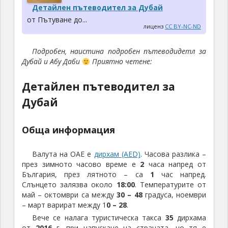
Детайлен пътеводител за Дубай
от Пътуване до...
лиценз
CC BY-NC-ND
Подробен, наистина подробен пътеводидетл за
Дубай и Абу Даби
Приятно четене:
Детайлен пътеводител за
Дубай
Обща информация
Валута на ОАЕ е
дирхам (AED)
. Часова разлика –
през зимното часово време е
2
часа напред от
България, през лятното – са
1
час напред.
Слънцето залязва около
18:00
. Температурите от
май – октомври са между
30 – 48
градуса, ноември
– март варират между 1
0 – 28
.
Вече се налага туристическа такса
35
дирхама
от
2016
г. при напускане на страната, но тя е