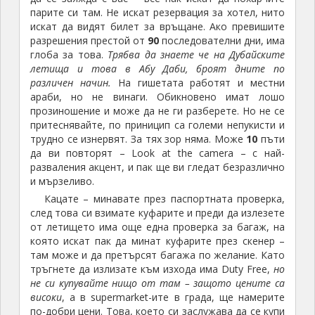
парите си там. Не искат резервация за хотел, нито
искат да видят билет за връщане. Ако превишите
разрешения престой от
90
последователни дни, има
глоба за това.
Трябва да знаете че на Дубайските
летища и това в Абу Даби, броят дните по
различен начин.
На гишетата работят и местни
араби, но не винаги. Обикновено имат лошо
прозиношение и може да не ги разберете. Но не се
притеснявайте, по приницип са големи непукисти и
трудно се изнервят. За тях зор няма. Може
10
пъти
да ви повторят – Look at the camera – с най-
разваления акцент, и пак ще ви гледат безразлично
и мързеливо.
Кацате – минавате през паспортната проверка,
след това си взимате куфарите и преди да излезете
от летището има още една проверка за багаж, на
която искат пак да минат куфарите през скенер –
там може и да претърсят багажа по желание. Като
тръгнете да излизате към изхода има Duty Free,
но
не си купувайте нищо от там – защото цените са
високи
, а в supermarket-ите в града, ще намерите
по-добри цени. Това, което си заслужава да се купи