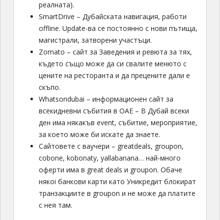
реалната).
SmartDrive – Дубайската навигация, работи
offline. Update-ва се постоянно с нови пътища,
магистрали, затворени участъци.
Zomato – сайт за Заведения и ревюта за тях,
където също може да си свалите менюто с
цените на ресторанта и да прецените дали е
скъпо.
Whatsondubai – информационен сайт за
всекидневни събития в ОАЕ – В Дубай всеки
ден има някакъв event, събитие, мероприятие,
за което може би искате да знаете.
Сайтовете с ваучери – greatdeals, groupon,
cobone, kobonaty, yallabanana… най-много
оферти има в great deals и groupon. Обаче
някоi банкови карти като Уникредит блокират
транзакциите в groupon и не може да платите
с нея там.