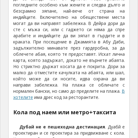
погледните особено към жените и следва дълго и
безсрамно зяпане, най-вече от страна на
индийците. Включително на обеществени места
могат да ви направят забележка. В Дейра дори да
сте с мъжа си, или с гаджето си няма да спре
арабите и индийците да ви зяпат в гърдите и в
краката. При посещение в Джамията в Абу Даби,
задължително минавате през гардеробна, за да
облечете абая, която те предоставят. Искат лична
карта, която задържат, докато не върнете абаята.
Но стриктно държат косата да е покрита. Дори за
малко да отместите качулката на абаята, или шал,
който може да си носите, идва охрана да ви
направи забележка. На плажа се обличате с
нормален бански, но само до пределите на плажа.
В
хотелите
има дрес код за ресторантите.
Кола под наем или метро+таксита
Дубай не е пешеходна дестинация
. Дуабй е
проектиран и се проектира за придвижване с кола.