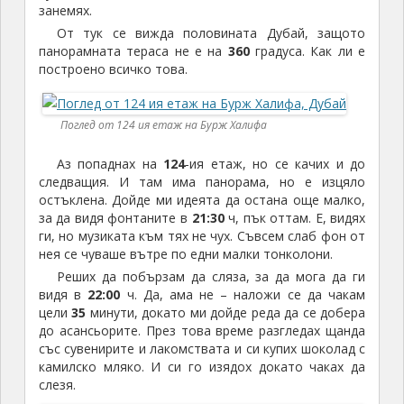
занемях.
От тук се вижда половината Дубай, защото
панорамната тераса не е на
360
градуса. Как ли е
построено всичко това.
Поглед от 124 ия етаж на Бурж Халифа
Аз попаднах на
124
-ия етаж, но се качих и до
следващия. И там има панорама, но е изцяло
остъклена. Дойде ми идеята да остана още малко,
за да видя фонтаните в
21:30
ч, пък оттам. Е, видях
ги, но музиката към тях не чух. Съвсем слаб фон от
нея се чуваше вътре по едни малки тонколони.
Реших да побързам да сляза, за да мога да ги
видя в
22:00
ч. Да, ама не – наложи се да чакам
цели
35
минути, докато ми дойде реда да се добера
до асансьорите. През това време разгледах щанда
със сувенирите и лакомствата и си купих шоколад с
камилско мляко. И си го изядох докато чаках да
слезя.