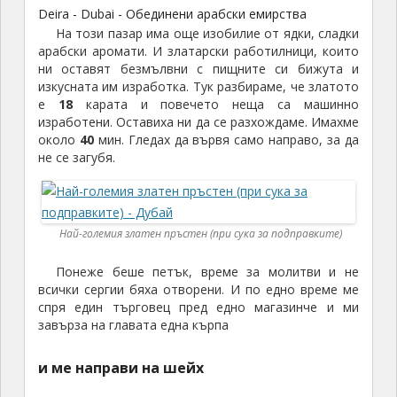
Deira - Dubai - Обединени арабски емирства
На този пазар има още изобилие от ядки, сладки
арабски аромати. И златарски работилници, които
ни оставят безмълвни с пищните си бижута и
изкусната им изработка. Тук разбираме, че златото
е
18
карата и повечето неща са машинно
изработени. Оставиха ни да се разхождаме. Имахме
около
40
мин. Гледах да вървя само направо, за да
не се загубя.
Най-големия златен пръстен (при сука за подправките)
Понеже беше петък, време за молитви и не
всички сергии бяха отворени. И по едно време ме
спря един търговец пред едно магазинче и ми
завърза на главата една кърпа
и ме направи на шейх