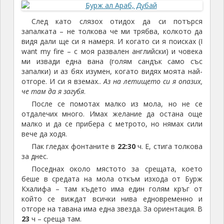
След като слязох отидох да си потърся
запалката – не толкова че ми трябва, колкото да
видя дали ще си я намеря. И когато си я поисках (I
want my fire – с моя развален английски) и човека
ми извади една вана (голям сандък само със
запалки) и аз бях изумен, когато видях моята най-
отгоре. И си я вземах..
Аз на летището си я опазих,
че там да я загубя
.
После се помотах малко из мола, но не се
отдалечих много. Имах желание да остана още
малко и да се прибера с метрото, но нямах сили
вече да ходя.
Пак гледах фонтаните в
22:30
ч. Е, стига толкова
за днес.
Поседнах около мястото за срещата, което
беше в средата на мола откъм изхода от Бурж
Кхалифа – там където има един голям кръг от
който се виждат всички нива едновременно и
отгоре на тавана има една звезда. За ориентация. В
23
ч – среща там.