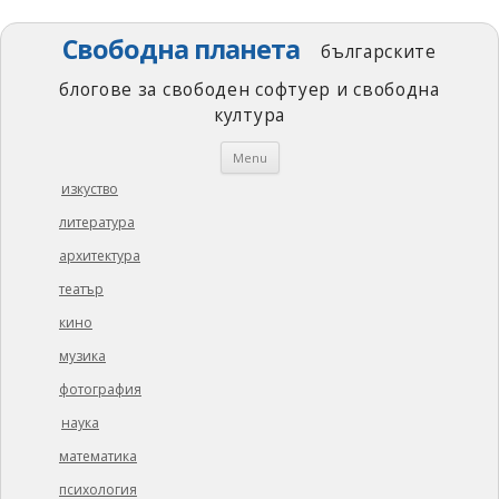
Свободна планета
българските
блогове за свободен софтуер и свободна
култура
Skip
Menu
to
content
изкуство
литература
архитектура
театър
кино
музика
фотография
наука
математика
психология