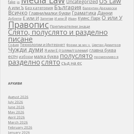
Media Law
US Law
Uncategorized
fake
ip
България
А или Ъ
Без категория
Валентин Дрехарски
Всичко
Граматика
Данни
Главни/малки букви
О или У
Е или И
Куинс Парк
Дублети
Запетая
И или Й
Иран
Правопис
Препинателни знаци
Слято, полуслято и разделно
писане
Технологии и Интернет
Цветан Димитров
София
Форми за мн.ч.
Чужди думи
главна буква
Я или Е (голям/големи)
полуслято
еспч
малка буква
избори
променливо я
разделно
слято
съд на ес
АРХИВИ
August 2026
July 2026
June 2026
May 2026
April 2026
March 2026
February 2026
January 2026