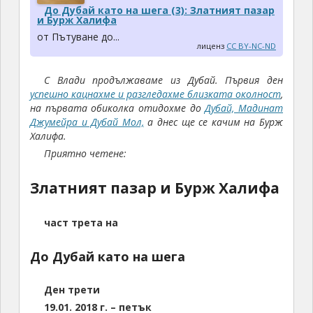
До Дубай като на шега (3): Златният пазар
и Бурж Халифа
от Пътуване до...
лиценз
CC BY-NC-ND
С Влади продължаваме из Дубай. Първия ден
успешно кацнахме и разгледахме близката околност
,
на първата обиколка отидохме до
Дубай, Мадинат
Джумейра и Дубай Мол,
а днес ще се качим на Бурж
Халифа.
Приятно четене:
Златният пазар и Бурж Халифа
част трета на
До Дубай като на шега
Ден трети
19.01. 2018 г. – петък