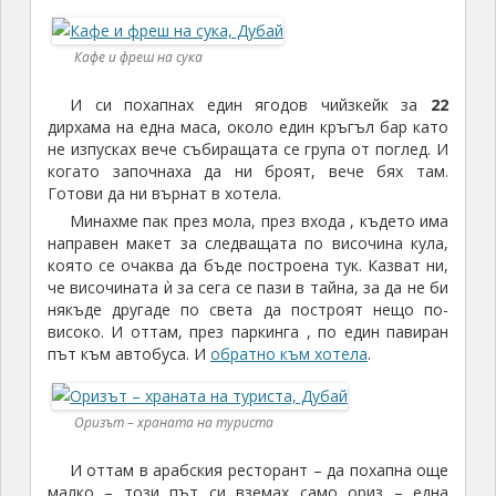
Кафе и фреш на сука
И си похапнах един ягодов чийзкейк за
22
дирхама на една маса, около един кръгъл бар като
не изпусках вече събиращата се група от поглед. И
когато започнаха да ни броят, вече бях там.
Готови да ни върнат в хотела.
Минахме пак през мола, през входа , където има
направен макет за следващата по височина кула,
която се очаква да бъде построена тук. Казват ни,
че височината ѝ за сега се пази в тайна, за да не би
някъде другаде по света да построят нещо по-
високо. И оттам, през паркинга , по един павиран
път към автобуса. И
обратно към хотела
.
Оризът – храната на туриста
И оттам в арабския ресторант – да похапна още
малко – този път си вземах само ориз – една