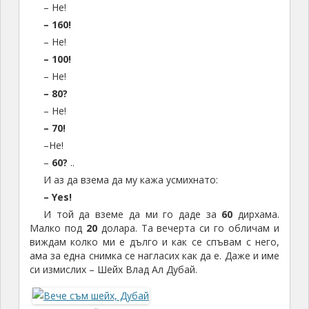
– Не!
– 160!
– Не!
– 100!
– Не!
– 80?
– Не!
– 70!
–Не!
–
60?
..
И аз да взема да му кажа усмихнато:
– Yes!
И той да вземе да ми го даде за
60
дирхама.
Малко под
20
долара. Та вечерта си го обличам и
виждам колко ми е дълго и как се спъвам с него,
ама за една снимка се нагласих как да е. Даже и име
си измислих – Шейх Влад Ал Дубай.