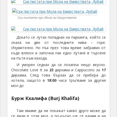
Ски пистата при Мола на Емирствата
Докато се лутах попаднах на паркинга, който се
оказа на две от последните нива – горе.
Изумително. Но пък през това време забравих от
къде влязох и започна пак едно лутане в търсене
на пътя към изхода.
И уморен седнах да си похапна нещо вкусно.
Chocolate Love It за
23
дирхама и Cappuccino за
17
дирхама. След това бързах да се прибера до
хотела, защото в
18:00
часа тръгваме за другия
мол до
Бурж Кхалифа (Burj Khalifa)
Там имаме да ни покажат какво друго може да
се види в този мол, а по-късно ще се качим и на