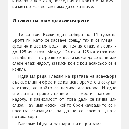
и имала
206
етажа, последния от които е на
62
6 –
ия метър. Чак дотам няма да се качваме.
И така стигаме до асансьорите
Те са три. Всеки един събира по
14
туристи.
Броят ги. Като се застане срещу тях и се гледа –
средния и десния водят до 124-ия етаж, а левия –
до 125-ия етаж. Между 124-ия и 125-ия етаж има
стълбище – вътрешно и всеки може да се качи или
слезе етаж надолу (зависи кой с кой асансьор се е
качил).
Идва ми реда. Гледам на вратата на асансьора
със светлинни ефекти се изписва времето в секунди
и етажа, до който се намира асансьора. И едно
светлинно правоъгълниче се мести нагоре –
надолу, в зависимост от това дали се качва или
слиза. Там има човек, който брои качващите се и
насочва слизащите, за да не се засичат двата
потока хора.
Влизаме
14
души, затварят ни и тръгваме.