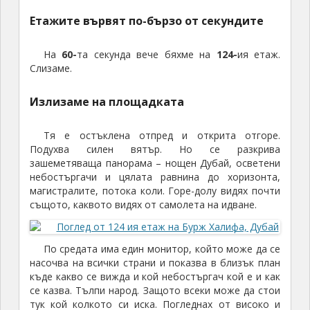
Етажите вървят по-бързо от секундите
На
60-
та секунда вече бяхме на
124-
ия етаж.
Слизаме.
Излизаме на площадката
Тя е остъклена отпред и открита отгоре.
Подухва силен вятър. Но се разкрива
зашеметяваща панорама – нощен Дубай, осветени
небостъргачи и цялата равнина до хоризонта,
магистралите, потока коли. Горе-долу видях почти
същото, каквото видях от самолета на идване.
По средата има един монитор, който може да се
насочва на всички страни и показва в близък план
къде какво се вижда и кой небостъргач кой е и как
се казва. Тълпи народ. Защото всеки може да стои
тук кой колкото си иска. Погледнах от високо и