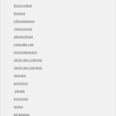
философия
физика
образование
технология
автомобили
направи сам
програмиране
свободен софтуер
свободен хардуер
джаджи
интернет
здраве
екология
храна
медицина