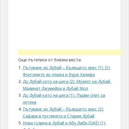
Още пътеписи от близки места:
Пътуване до Дубай – бъдещето днес (1): От
Фонтаните до плажа и Бурж Халифа
До Дубай като на шега (2): Музеят на Дубай,
Мадинат Джумейра и Дубай Мол
До Дубай като на шега (1): Първи опит за
летене
Пътуване до Дубай – бъдещето днес (2):
Сафари в пустинята и Стария Дубай
Нова година в Дубай и Абу Даби (ОАЕ) (1):