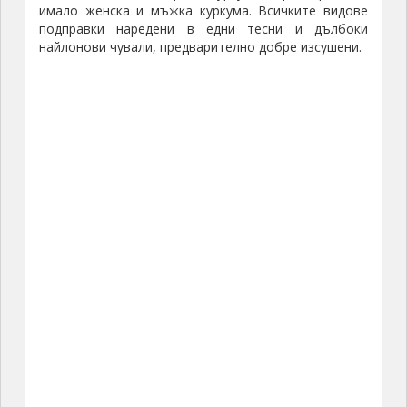
имало женска и мъжка куркума. Всичките видове
подправки наредени в едни тесни и дълбоки
найлонови чували, предварително добре изсушени.