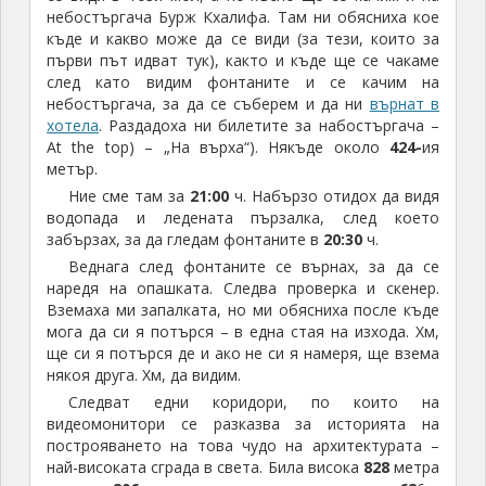
небостъргача Бурж Кхалифа. Там ни обясниха кое
къде и какво може да се види (за тези, които за
първи път идват тук), както и къде ще се чакаме
след като видим фонтаните и се качим на
небостъргача, за да се съберем и да ни
върнат в
хотела
. Раздадоха ни билетите за набостъргача –
At the top) – „На върха“). Някъде около
424-
ия
метър.
Ние сме там за
21:00
ч. Набързо отидох да видя
водопада и ледената пързалка, след което
забързах, за да гледам фонтаните в
20:30
ч.
Веднага след фонтаните се върнах, за да се
наредя на опашката. Следва проверка и скенер.
Вземаха ми запалката, но ми обясниха после къде
мога да си я потърся – в една стая на изхода. Хм,
ще си я потърся де и ако не си я намеря, ще взема
някоя друга. Хм, да видим.
Следват едни коридори, по които на
видеомонитори се разказва за историята на
построяването на това чудо на архитектурата –
най-високата сграда в света. Била висока
828
метра