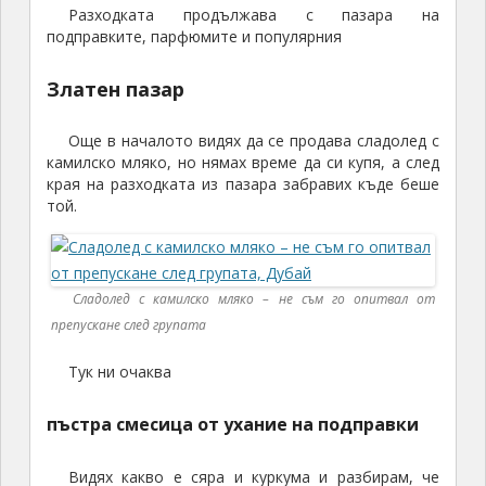
Разходката продължава с пазара на
подправките, парфюмите и популярния
Златен пазар
Още в началото видях да се продава сладолед с
камилско мляко, но нямах време да си купя, а след
края на разходката из пазара забравих къде беше
той.
Сладолед с камилско мляко – не съм го опитвал от
препускане след групата
Тук ни очаква
пъстра смесица от ухание на подправки
Видях какво е сяра и куркума и разбирам, че