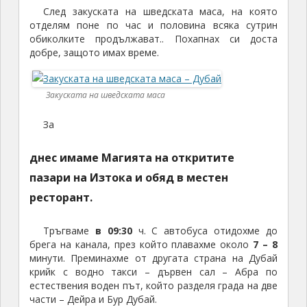
След закуската на шведската маса, на която
отделям поне по час и половина всяка сутрин
обиколките продължават.. Похапнах си доста
добре, защото имах време.
Закуската на шведската маса
За
днес имаме Магията на откритите
пазари на Изтока и обяд в местен
ресторант.
Тръгваме
в 09:30
ч. С автобуса отидохме до
брега на канала, през който плавахме около
7 – 8
минути. Преминахме от другата страна на Дубай
крийк с водно такси – дървен сал – Абра по
естествения воден път, който разделя града на две
части – Дейра и Бур Дубай.