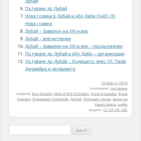
Дубай
Пътуване до Дубай
Нова година в Дубай и Абу Даби (ОАЕ) (3):
Нова година
Дубай – Вавилон на XXI-и век
Дубай – впечатления
Дубай – Вавилон на XXI-и век – продължение
Пътуване до Дубай и Абу Даби – организация
Пътуване до Дубай – бъдещето днес (3): Палм
Джумейра и делфините
30 March 2018
континент:
пътуване
етикети:
Burj Khalifa
,
Mall of the Emirates
,
Бурж Кхалифа
,
Бурж
Халифа
,
Владимир Георгиев
,
Дубай
,
Златният пазар
,
мола на
Емирствата
,
шейх
лиценз:
CC BY-NC-ND
Search
for: