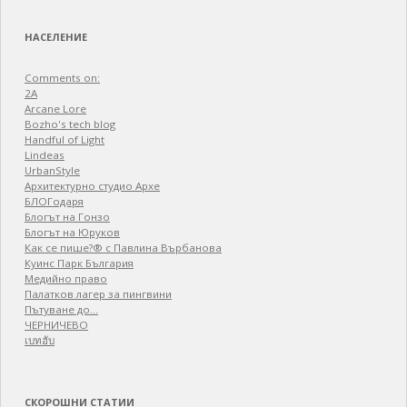
НАСЕЛЕНИЕ
Comments on:
2A
Arcane Lore
Bozho's tech blog
Handful of Light
Lindeas
UrbanStyle
Архитектурно студио Архе
БЛОГодаря
Блогът на Гонзо
Блогът на Юруков
Как се пише?® с Павлина Върбанова
Куинс Парк България
Медийно право
Палатков лагер зa пингвини
Пътуване до…
ЧЕРНИЧЕВО
เบทฮับ
СКОРОШНИ СТАТИИ