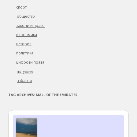
спорт
общество
закони и право
икономика
история
политика
цифрови права
пътуване
забавно
TAG ARCHIVES:
MALL OF THE EMIRATES