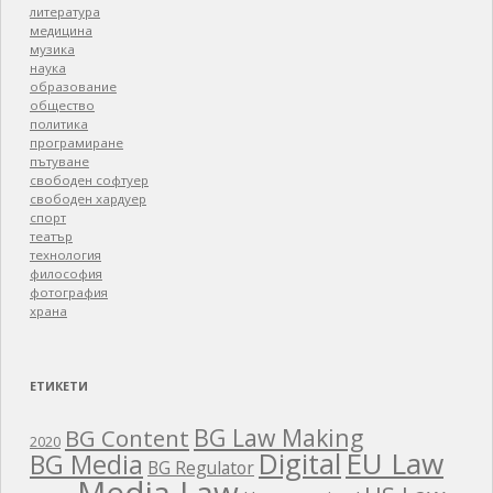
литература
медицина
музика
наука
образование
общество
политика
програмиране
пътуване
свободен софтуер
свободен хардуер
спорт
театър
технология
философия
фотография
храна
ЕТИКЕТИ
BG Law Making
BG Content
2020
EU Law
Digital
BG Media
BG Regulator