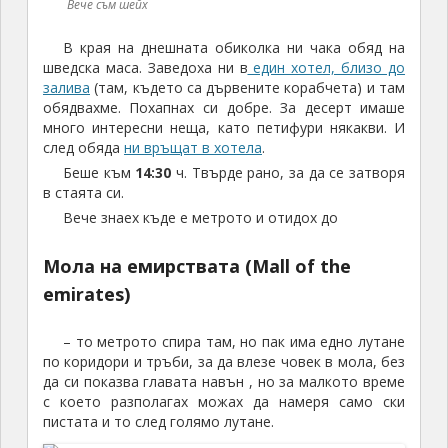
Вече съм шейх
В края на днешната обиколка ни чака обяд на
шведска маса. Заведоха ни в
един хотел, близо до
залива
(там, където са дървените корабчета) и там
обядвахме. Похапнах си добре. За десерт имаше
много интересни неща, като петифури някакви. И
след обяда
ни връщат в хотела
.
Беше към
14:30
ч. Твърде рано, за да се затворя
в стаята си.
Вече знаех къде е метрото и отидох до
Мола на емирствата (Mall of the
emirates)
– то метрото спира там, но пак има едно лутане
по коридори и тръби, за да влезе човек в мола, без
да си показва главата навън , но за малкото време
с което разполагах можах да намеря само ски
пистата и то след голямо лутане.