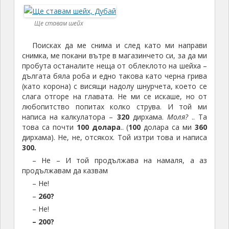
Ще ставам шейх
Поисках да ме снима и след като ми направи
снимка, ме покани вътре в магазинчето си, за да ми
пробута останалите неща от облеклото на шейха –
дългата бяла роба и едно такова като черна грива
(като корона) с висящи надолу шнурчета, което се
слага отгоре на главата. Не ми се искаше, но от
любопитство попитах колко струва. И той ми
написа на калкулатора –
320
дирхама.
Моля?
.. Та
това са почти
100 долара
.. (
100
долара са ми
360
дирхама). Не, не, отсякох. Той изтри това и написа
300.
– Не – И той продължава на намаля, а аз
продължавам да казвам
– Не!
–
260?
– Не!
– 200?