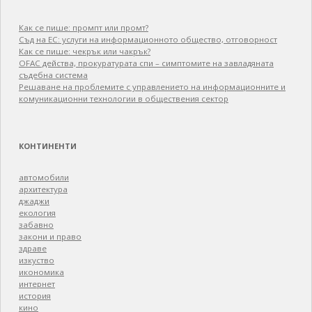
Как се пише: промпт или промт?
Съд на ЕС: услуги на информационното общество, отговорност
Как се пише: чекрък или чакрък?
OFAC действа, прокуратурата спи – симптомите на завладяната
съдебна система
Решаване на проблемите с управлението на информационните и
комуникационни технологии в обществения сектор
КОНТИНЕНТИ
автомобили
архитектура
джаджи
екология
забавно
закони и право
здраве
изкуство
икономика
интернет
история
кино