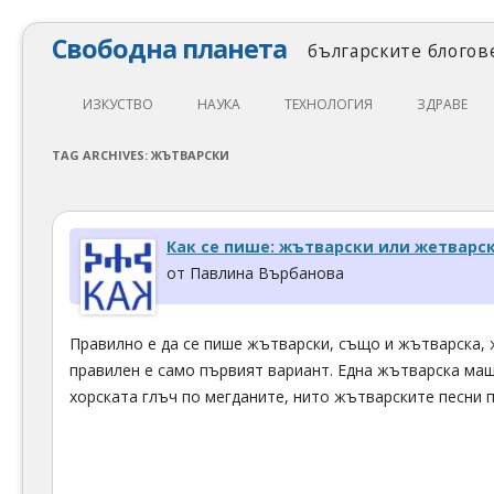
Свободна планета
българските блогове
ИЗКУСТВО
НАУКА
ТЕХНОЛОГИЯ
ЗДРАВЕ
ЛИТЕРАТУРА
МАТЕМАТИКА
АВТОМОБИЛИ
ЕКОЛОГИЯ
TAG ARCHIVES:
ЖЪТВАРСКИ
АРХИТЕКТУРА
ПСИХОЛОГИЯ
НАПРАВИ САМ
ХРАНА
ТЕАТЪР
ФИЛОСОФИЯ
ПРОГРАМИРАНЕ
МЕДИЦИНА
Как се пише: жътварски или жетварс
КИНО
ФИЗИКА
СВОБОДЕН СОФТУЕР
СПОРТ
от Павлина Върбанова
МУЗИКА
ОБРАЗОВАНИЕ
СВОБОДЕН ХАРДУЕР
Правилно е да се пише жътварски, също и жътварска, 
ФОТОГРАФИЯ
ДЖАДЖИ
правилен е само първият вариант. Една жътварска ма
ИНТЕРНЕТ
хорската глъч по мегданите, нито жътварските песни 