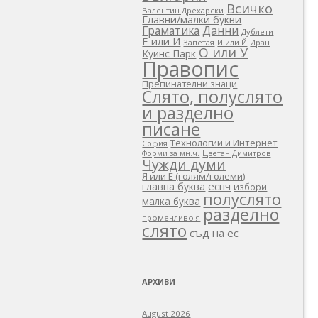
Всичко
Валентин Дрехарски
Главни/малки букви
Граматика
Данни
Дублети
Е или И
Запетая
И или Й
Иран
О или У
Куинс Парк
Правопис
Препинателни знаци
Слято, полуслято
и разделно
писане
Технологии и Интернет
София
Цветан Димитров
Форми за мн.ч.
Чужди думи
Я или Е (голям/големи)
еспч
главна буква
избори
полуслято
малка буква
разделно
променливо я
слято
съд на ес
АРХИВИ
August 2026