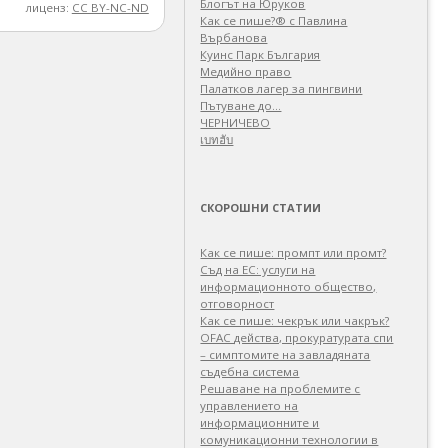
Блогът на Юруков
лиценз:
CC BY-NC-ND
Как се пише?® с Павлина
Върбанова
Куинс Парк България
Медийно право
Палатков лагер зa пингвини
Пътуване до…
ЧЕРНИЧЕВО
เบทฮับ
СКОРОШНИ СТАТИИ
Как се пише: промпт или промт?
Съд на ЕС: услуги на
информационното общество,
отговорност
Как се пише: чекрък или чакрък?
OFAC действа, прокуратурата спи
– симптомите на завладяната
съдебна система
Решаване на проблемите с
управлението на
информационните и
комуникационни технологии в