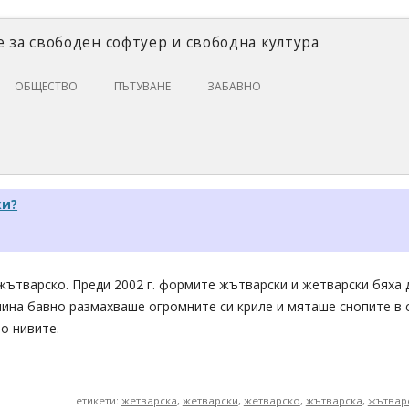
 за свободен софтуер и свободна култура
Skip
ОБЩЕСТВО
ПЪТУВАНЕ
ЗАБАВНО
to
content
ЗАКОНИ И ПРАВО
ИКОНОМИКА
ИСТОРИЯ
ки?
ПОЛИТИКА
ЦИФРОВИ ПРАВА
жътварско. Преди 2002 г. формите жътварски и жетварски бяха д
шина бавно размахваше огромните си криле и мяташе снопите в
по нивите.
етикети:
жетварска
,
жетварски
,
жетварско
,
жътварска
,
жътвар