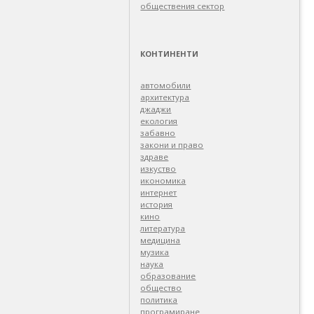
обществения сектор
КОНТИНЕНТИ
автомобили
архитектура
джаджи
екология
забавно
закони и право
здраве
изкуство
икономика
интернет
история
кино
литература
медицина
музика
наука
образование
общество
политика
програмиране