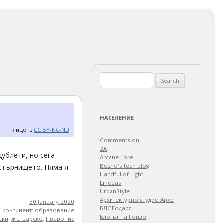
Search
for:
НАСЕЛЕНИЕ
лиценз
CC BY-NC-ND
Comments on:
2A
ублети, но сега
Arcane Lore
Bozho's tech blog
 стърнището. Няма я
Handful of Light
Lindeas
UrbanStyle
Архитектурно студио Архе
30 January 2020
БЛОГодаря
континент:
образование
Блогът на Гонзо
ски
,
жътварско
,
Правопис