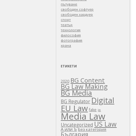
пътуване
свободен софтуер
свободен хардуер
спорт
театър
технология
философия
фотография
храна
ЕТИКЕТИ
BG Content
2020
BG Law Making
BG Media
Digital
BG Regulator
EU Law
fake
ip
Media Law
US Law
Uncategorized
А или Ъ
Без категория
България