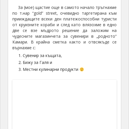
Следващият ден беше посветен на разглеждане
на югозападната част на острова –
Акротири и т.нар. Red Beach
Колко е „red” може да видите и сами, но пък от
друга страна е най-червеният, на който съм
стъпвал. А като отявлен цесекар
беше въпрос на
чест
да го посетим. На самия плаж няма чадъри, да
не говорим за заведения, което автоматично
направи престоя ни с продължителност точно
колкото едно мое къпане