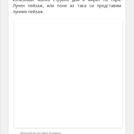
Санторини:
Други разкази свързани със о-в Санторини – на
картата: