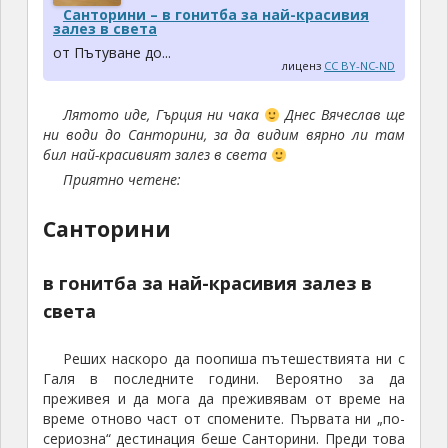
Санторини – в гонитба за най-красивия
залез в света
от Пътуване до...
лиценз
CC BY-NC-ND
Лятото иде, Гърция ни чака
Днес Вячеслав ще
ни води до Санторини, за да видим вярно ли там
бил най-красивият залез в света
Приятно четене:
Санторини
в гонитба за най-красивия залез в
света
Реших наскоро да поопиша пътешествията ни с
Галя в последните години. Вероятно за да
преживея и да мога да преживявам от време на
време отново част от спомените. Първата ни „по-
сериозна“ дестинация беше Санторини. Преди това