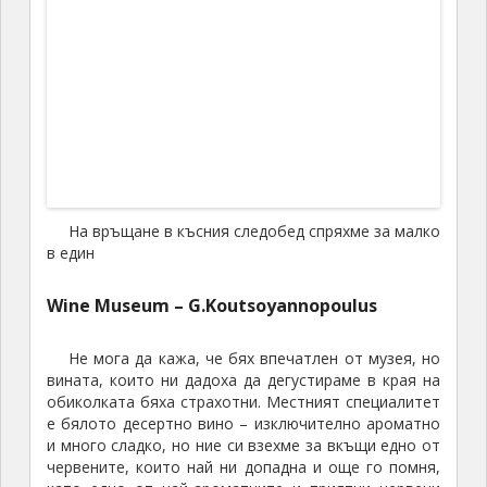
Опитахме улова на деня в приятно ресторантче
на самия бряг някъде наоколо и се прибрахме за
кратка почивка, защото ни очакваше най-
романтичната част –
НАЙ-КРАСИВИЯ ЗАЛЕЗ НА СВЕТА
Излишно е да споменавам, че
реалността както
обикновено доста се размина с рекламата
. Не, че
залезът не е прекрасен – дори напротив, вероятно
наистина е един от най-прекрасните които съм