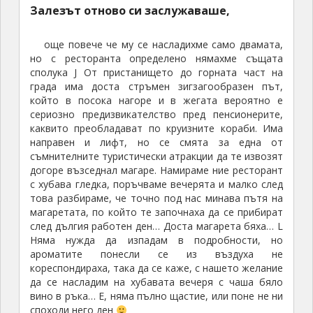
Това, което най ми хареса е, че като погледнеш
надолу от едната страна виждаш плажовете на
Камари, а от другата тези на Периса (на снимката).
Решихме да прескочим и до там. Няма пряк път
обаче от горе и се обикаля. Спряхме за малко в
Пиргос за една две снимки със снежно белите къщи
и ето ни в
Периса
тъкмо за обяд. Гръцката мусака и студената
биричка оправдаха изцяло нашите усилия. Като че
ли плажната ивица на Периса беше по-широка и с
по-фин пясък от нашата в Камари, но пък поне ние
не открихме толкова приятна крайбрежна алея
като при нас.
На връщане при влизането в Камари спряхме за
малко до един типично гръцки синьо бял параклис,