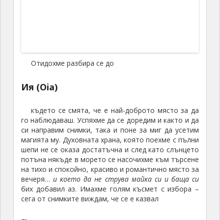
На следващия ден се разходих из
Камари
Влязох в местната църква и за пореден път се
убедих колко вярващи и религиозни са гърците в
сравнение с нас. То не че има народ, който да е по-
малко религиозен от нас, но това е друга и дълга
тема.
Следобеда се уморихме от лежане на плажа и
мързелуване и решихме да вечеряме във
Фира,
тъкмо да видим и още един залез и да го
сравним с вчерашния,
да не сме се прекарали
случайно.