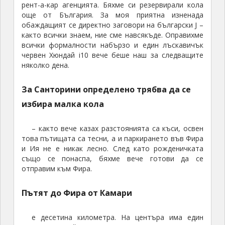
и гледката, и морето, и белите къщички.
Зашеметяващо е наистина.
Може да си видял и стотици на снимки на нещо.
Усещането да го видиш на живо е съвършено
различно. Поразходихме се малко напред назад. за
да потърсим и намерим кафето с най-хубавата
панорама, в което, трябва да призная, Галя беше
голям специалист и седнахме да се насладим. Беше
доста спокойно, вероятно заради жегата и след
като се поразхладихме и поснимахме на воля,
влязохме в църквата и
опитахме лек шопинг
За (мое) щастие още в самото начало тръгнахме
по т.нар “gold” street, очевидно таргетирана към
прииждащите всеки ден платежоспособни туристи
от круизните кораби и след като влязохме в едно
две се взе мъдрото решение да заложим на
чудесните магазинчета за сувенири в „родното“