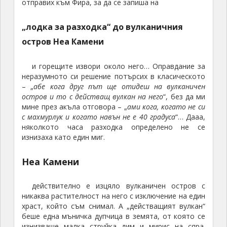
слънце. В крайна сметка и това свърши. Качих се на
лифта от пристанището и за секунди бях горе
спестявайки си катеренето по магарешкия път. На
басейна Галя ме чакаше и с най-голямо
удоволствие и бурен смях, изслуша гореописаното
изпитание за духа и тялото, през което бях
преминал днес, за разлика от нея
На другия ден станахме, стегнахме багажа и
доволни се отправихме по обратния път.
Санторини не е място, на което да се
върнеш,
но определено си заслужава да се посети
веднъж най-вече заради гледките, които се
откриват от Фира и Ия и заради романтичните
залези, разбира се
Автор: Владимир Георгиев
Снимки: авторът
Специални оферти за пренощуване на остров