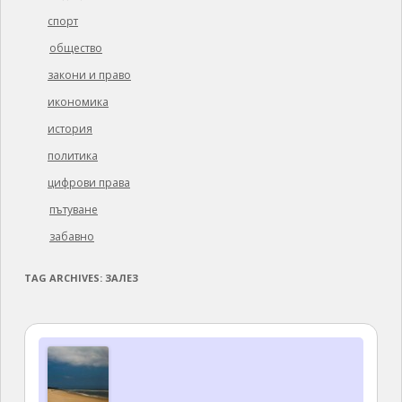
спорт
общество
закони и право
икономика
история
политика
цифрови права
пътуване
забавно
TAG ARCHIVES:
ЗАЛЕЗ