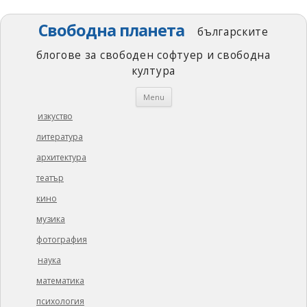
Свободна планета
българските
блогове за свободен софтуер и свободна
култура
Skip
Menu
to
content
изкуство
литература
архитектура
театър
кино
музика
фотография
наука
математика
психология