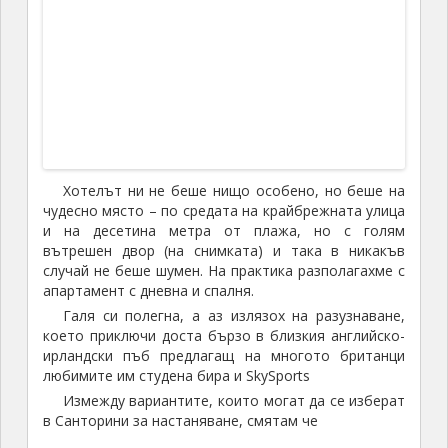
ирландски пъб предлагащ на многото британци
любимите им студена бира и SkySports
Измежду вариантите, които могат да се изберат
в Санторини за настаняване, смятам че
Камари
е най-разумния избор. Главния град Фира е доста
оживен и пълен с туристи от круизните кораби и
има огромния недостатък, че
няма плаж
. Камари е
по-близкия до него от двете градчета (другото е
Периса), които имат
хубави плажове
Така или иначе разстоянията на острова са
толкова малки, че с кола се преодоляват за минути,
но все пак за мен е много важно колата да не ми е
постоянно необходима – на почивка съм все пак.
Като за първа вечер се поразходихме и