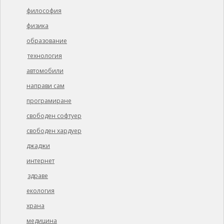
философия
физика
образование
технология
автомобили
направи сам
програмиране
свободен софтуер
свободен хардуер
джаджи
интернет
здраве
екология
храна
медицина