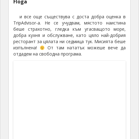
Залезът отново си заслужаваше,
още повече че му се насладихме само двамата,
но с ресторанта определено нямахме същата
сполука J От пристанището до горната част на
града има доста стръмен зигзагообразен път,