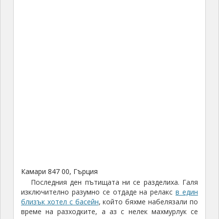
Храстът на Неа Камени
След разходката на острова за половин час ни
заведоха до т.нар. горещи извори – малко заливче,
където има по-скоро топли, отколкото горещи
извори, но преживяването е приятно, защото в
крайна сметка си във водата, а не под изгарящото