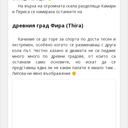
който се „извисява“ над градчето и направихме
тази хубава панорамна снимка от „нашето“ Камари.
За вечеря открихме не помня дали сами или по