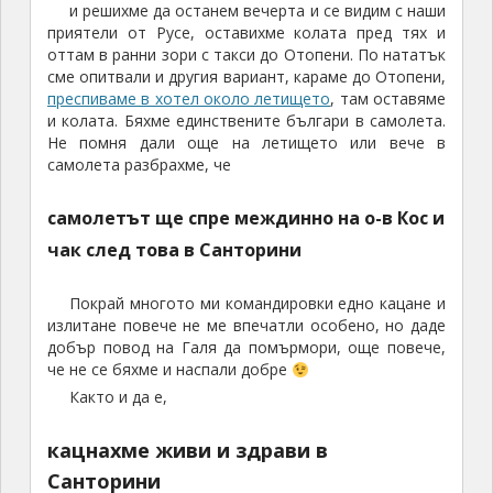
и решихме да останем вечерта и се видим с наши
приятели от Русе, оставихме колата пред тях и
оттам в ранни зори с такси до Отопени. По нататък
сме опитвали и другия вариант, караме до Отопени,
преспиваме в хотел около летището
, там оставяме
и колата. Бяхме единствените българи в самолета.
Не помня дали още на летището или вече в
самолета разбрахме, че
самолетът ще спре междинно на о-в Кос и
чак след това в Санторини
Покрай многото ми командировки едно кацане и
излитане повече не ме впечатли особено, но даде
добър повод на Галя да помърмори, още повече,
че не се бяхме и наспали добре
Както и да е,
кацнахме живи и здрави в
Санторини