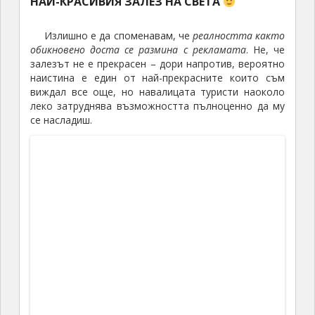
ресторант за цялата ни седмица тук. Мисията беше
изпълнена!
От там нататък можеше вече да
отдадем на свободна програма.