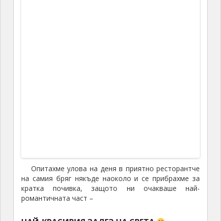
Ия (Oia)
където се смята, че е най-доброто място за да
го наблюдаваш. Успяхме да се доредим и както и да
си направим снимки, така и поне за миг да усетим
магията му. Духовната храна, която поехме с пълни
шепи не се оказа достатъчна и след като слънцето
потъна някъде в морето се насочихме към търсене
на тихо и спокойно, красиво и романтично място за
вечеря…
и което да не струва майка си и баща си
бих добавил аз. Имахме голям късмет с избора –
сега от снимките виждам, че се е казвал
Floga
и все още съществува с доста добра оценка в
TripAdvisor-а. Не се учудвам, мястото наистина
беше страхотно, гледка към угасващото море,
добра кухня и обслужване, като цяло най-добрия