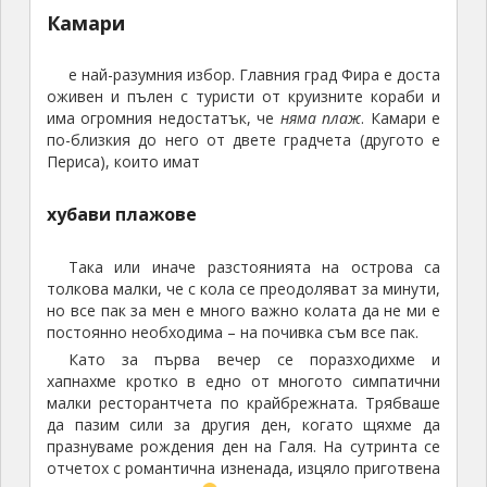
хапнахме кротко в едно от многото симпатични
малки ресторантчета по крайбрежната. Трябваше
да пазим сили за другия ден, когато щяхме да
празнуваме рождения ден на Галя. На сутринта се
отчетох с романтична изненада, изцяло приготвена
с местни материали
На следващия ден направихме и
първия си плаж
На нас свикналите с финия пясък по нашето
Черноморие, доста по-грубия и сив вулканичен
пясък тук няма как да ни хареса, но пък е част от
екзотиката на това място.
Бяхме се подготвили от България с аква-обувки
тъй като