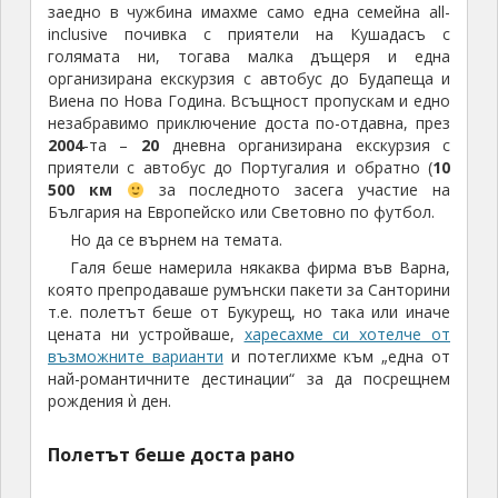
заедно в чужбина имахме само една семейна all-
inclusive почивка с приятели на Кушадасъ с
голямата ни, тогава малка дъщеря и една
организирана екскурзия с автобус до Будапеща и
Виена по Нова Година. Всъщност пропускам и едно
незабравимо приключение доста по-отдавна, през
2004
-та –
20
дневна организирана екскурзия с
приятели с автобус до Португалия и обратно (
10
500 км
за последното засега участие на
България на Европейско или Световно по футбол.
Но да се върнем на темата.
Галя беше намерила някаква фирма във Варна,
която препродаваше румънски пакети за Санторини
т.е. полетът беше от Букурещ, но така или иначе
цената ни устройваше,
харесахме си хотелче от
възможните варианти
и потеглихме към „една от
най-романтичните дестинации“ за да посрещнем
рождения ѝ ден.
Полетът беше доста рано