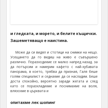
На връщане в късния следобед спряхме за малко
в един
Wine Museum – G.Koutsoyannopoulus
Не мога да кажа, че бях впечатлен от музея, но
вината, които ни дадоха да дегустираме в края на
обиколката бяха страхотни. Местният специалитет
е бялото десертно вино – изключително ароматно
и много сладко, но ние си взехме за вкъщи едно от
червените, които най ни допадна и още го помня,
като едно от най-ароматните и приятни червени
вина, които съм опитвал. Впечатляващо е как
хората на този вулканичен остров, където почвата
е кът, успяват да отглеждат достатъчно грозде и
да правят страхотно вино. Тук лозите са ниско на
земята като гнезда, за да устояват на силния
вятър.