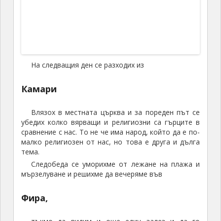
който в посока нагоре и в жегата вероятно е
сериозно предизвикателство пред пенсионерите,
каквито преобладават по круизните кораби. Има
направен и лифт, но се смята за една от
съмнителните туристически атракции да те извозят
догоре възседнал магаре. Намираме ние ресторант
с хубава гледка, поръчваме вечерята и малко след
това разбираме, че точно под нас минава пътя на
магаретата, по който те започнаха да се прибират
след дългия работен ден… Доста магарета бяха… L
Няма нужда да изпадам в подробности, но
ароматите понесли се из въздуха не
кореспондираха, така да се каже, с нашето желание
да се насладим на хубавата вечеря с чаша бяло
вино в ръка… Е, няма пълно щастие, или поне не ни
споходи него ден
На върха на огромната скала разделяща Камари
и Периса се намираха останките на
древния град Фира (Thira)