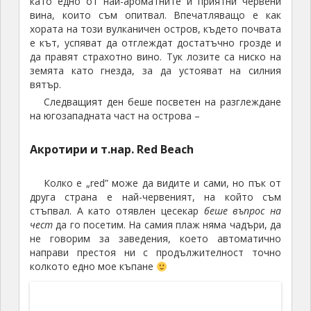
виждал все още, но навалицата туристи наоколо
леко затруднява възможността пълноценно да му
се насладиш.
Отидохме разбира се до