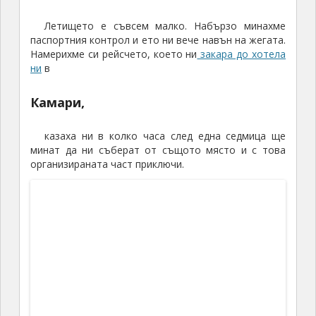
Летището е съвсем малко. Набързо минахме
паспортния контрол и ето ни вече навън на жегата.
Намерихме си рейсчето, което ни
закара до хотела
ни
в
Камари,
казаха ни в колко часа след една седмица ще
минат да ни съберат от същото място и с това
организираната част приключи.
Хотелът ни не беше нищо особено, но беше на
чудесно място – по средата на крайбрежната улица
и на десетина метра от плажа, но с голям
вътрешен двор (на снимката) и така в никакъв
случай не беше шумен. На практика разполагахме с
апартамент с дневна и спалня.
Галя си полегна, а аз излязох на разузнаване,
което приключи доста бързо в близкия английско-