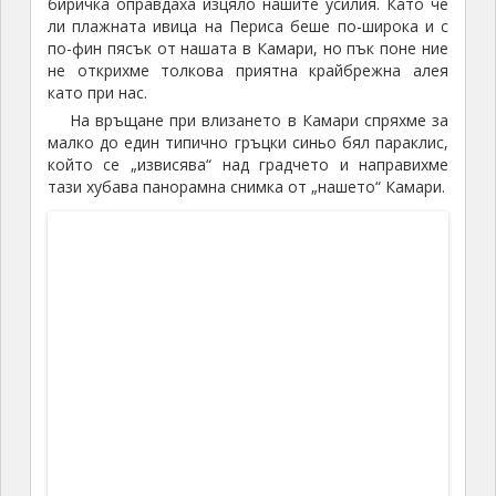
Камари 847 00, Гърция
Последния ден пътищата ни се разделиха. Галя
изключително разумно се отдаде на релакс
в един
близък хотел с басейн
, който бяхме набелязали по
време на разходките, а аз с нелек махмурлук се
отправих към Фира, за да се запиша на
„лодка за разходка“ до вулканичния
остров Неа Камени
и горещите извори около него… Оправдание за