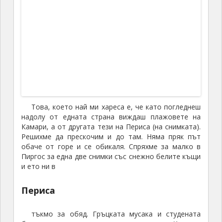
нечия препоръка посетихме един чуден малък
рибен ресторант на втора линия. Масичките бяха
разпръснати из овощната градина, а възрастният
сервитьор, който ни обслужваше се оказа
собственика, който сутрин влиза за риба и така
осигурява менюто за вечерта. Една от рибите,
които ни сервира все още остава в топ
5
на рибите,
които съм опитвал. Мисля, че каза, че е скорпид.
Запознахме се там и с една българка на средна
възраст, женена за доста възрастен грък –
„
плевенска шаврантия
“ според лаконичната оценка
на Галя
Както и да е, хапнахме и най-вече
пийнахме добре.