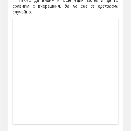
Качихме се до горе за спорта по доста тесен и
екстремен, особено когато се разминаваш с друга
кола път. Честно казано и двамата не си падаме
много много по древни градове, от които са
останали само основите, но искат да се
представиш едва ли не какви палати е имало там…
Липсва ни явно въображение