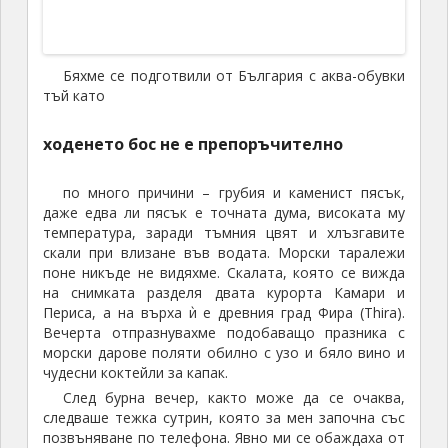
напред, както казват
боксьорите
J Набираме се ние
в жегата по едни стълби и …УАУ! Това било значи –