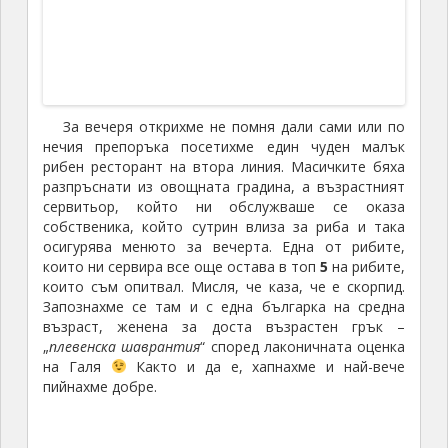
неразумното си решение потърсих в класическото
– „
абе кога друг път ще отидеш на вулканичен
остров и то с действащ вулкан на него
“, без да ми
мине през акъла отговора – „
ами кога, когато не си
с махмурлук и когато навън не е 40 градуса
“… Дааа,
няколкото часа разходка определено не се
изнизаха като един миг.
Неа Камени
действително е изцяло вулканичен остров с
никаква растителност на него с изключение на един
храст, който съм снимал. А „действащият вулкан“
беше една мъничка дупчица в земята, от която се
изнизваше малка струйка дим и мирис на сяра.
Лунен пейзаж, или поне аз така си представям
лунния пейзаж.