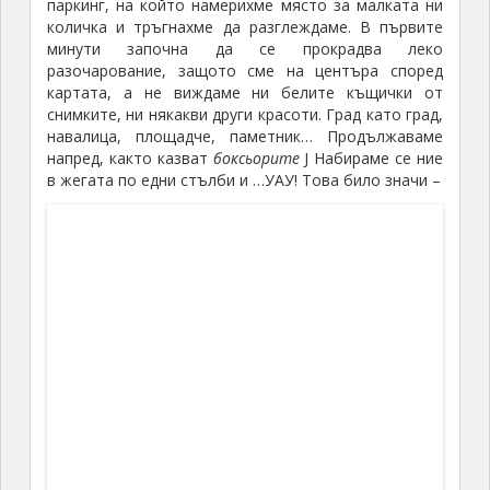
Камари. В крайна сметка както и отвсякъде се
върнахме с:
Сувенир за къщата,
Бижу за Галя и
Местни кулинарни продукти