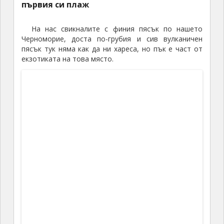
За Санторини определено трябва да се
избира малка кола
– както вече казах разстоянията са къси, освен
това пътищата са тесни, а и паркирането във Фира
и Ия не е никак лесно. След като рожденичката
също се понаспа, бяхме вече готови да се
отправим към Фира.
Пътят до Фира от Камари
е десетина километра. На центъра има един
паркинг, на който намерихме място за малката ни
количка и тръгнахме да разглеждаме. В първите
минути започна да се прокрадва леко
разочарование, защото сме на центъра според
картата, а не виждаме ни белите къщички от
снимките, ни някакви други красоти. Град като град,
навалица, площадче, паметник… Продължаваме