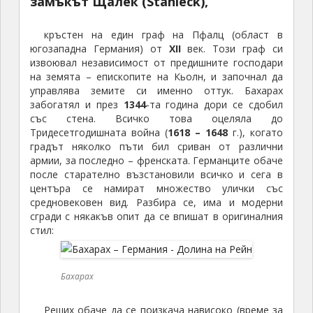
замъкът Щалек (Stahleck),
кръстен на един граф на Пфалц (област в
югозападна Германия) от
XII
век. Този граф си
извоювал независимост от предишните господари
на земята – епископите на Кьолн, и започнал да
управлява земите си именно оттук. Бахарах
забогатял и през
1344
-та година дори се сдобил
със стена. Всичко това оцеляла до
Тридесетгодишната война (
1618 – 1648
г.), когато
градът няколко пъти бил сриван от различни
армии, за последно – френската. Германците обаче
после старателно възстановили всичко и сега в
центъра се намират множество улички със
средновековен вид. Разбира се, има и модерни
сгради с някакъв опит да се впишат в оригиналния
стил:
Бахарах
Реших обаче да се поизкача нависоко (време за