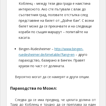
Кобленц – между тези два града е наистина
интересното. Ако сте пътували с влак до
съответния град, ползвате отстъпка след
представяне на билет от „Дойче бан“. С всеки
билет може да се прекачвате и на следващи
кораби по същия маршрут – попитайте на
касата.
Bingen-Rüdesheimer –
http://www.bingen-
ruedesheimer.de/timetable/?lang=en
– друго
параходство, базирано в Бинген. Правят
круизи по част от долината.
Вероятно могат да се намерят и други опции.
Параходства по Мозел:
Следва да се има предвид, че цялата долина от
Трир до Кобленц е трудно да се преплава за един