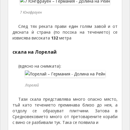
7 Юнгфрауен
След тях реката прави един голям завой и от
дясната ѝ страна (по посока на течението) се
извисява високата
132
метра
скала на Лорелай
(вдясно на снимката):
Лорелай
Тази скала представлява много опасно място,
тъй като течението преминава близо до нея, а
отдолу се образуват плитчини. Затова в
Средновековието много от претоварените кораби
с вино се разбивали тук. Така се появила и