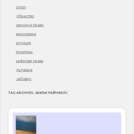
спорт
общество
закони и право
икономика
история
политика
цифрови права
пътуване
забавно
TAG ARCHIVES:
ЗАМЪК РАЙНФЕЛС