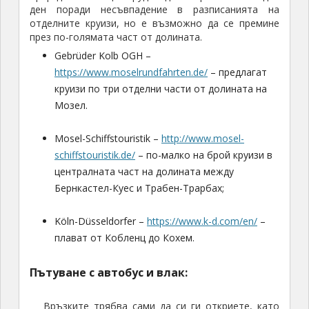
ден поради несъвпадение в разписанията на
отделните круизи, но е възможно да се премине
през по-голямата част от долината.
Gebrüder Kolb OGH –
https://www.moselrundfahrten.de/
– предлагат
круизи по три отделни части от долината на
Мозел.
Mosel-Schiffstouristik –
http://www.mosel-
schiffstouristik.de/
– по-малко на брой круизи в
централната част на долината между
Бернкастел-Куес и Трабен-Трарбах;
Köln-Düsseldorfer –
https://www.k-d.com/en/
–
плават от Кобленц до Кохем.
Пътуване с автобус и влак:
Връзките трябва сами да си ги откриете, като