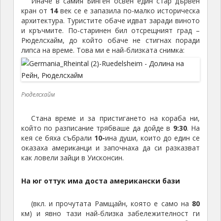
Иначе в самия Бинген освен един стар дървен
кран от
14
век се е запазила по-малко историческа
архитектура. Туристите обаче идват заради виното
и кръчмите. По-старинен бил отсрещният град –
Рюделсхайм, до който обаче не стигнах поради
липса на време. Това ми е най-близката снимка:
Рюделсхайм
Стана време и за пристигането на кораба ни,
който по разписание трябваше да дойде в
9:30
. На
кея се бяха събрали
10-
ина души, които до един се
оказаха американци и започнаха да си разказват
как ловели зайци в Уисконсин.
На юг оттук има доста американски бази
(вкл. и прочутата Рамщайн, която е само на
80
км) и явно тази най-близка забележителност ги