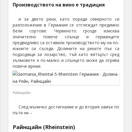
Производството на вино е традиция
и за двете реки, като поради северното си
разположение в Германия се отглеждат предимно
бели сортове. Червеното грозде изисква
значително повече слънце и германците
предвидливо са оставили производството му на по-
южните си съседи. Долините на реките пък са
подходящи за лозарство, тъй като вятърът сред
хълмовете е по-малко и слънцето може да огрява
повече време.
Райнщайн
След мъничко достигнахме и до втория замък по
пътя ни –
Райнщайн (Rheinstein)