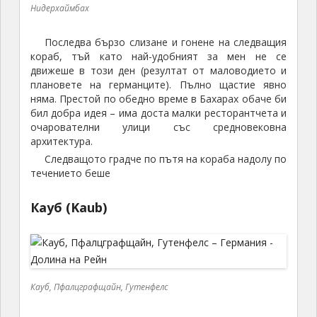
Нидерхаймбах
Последва бързо слизане и гонене на следващия
кораб, тъй като най-удобният за мен не се
движеше в този ден (резултат от маловодието и
плановете на германците). Пълно щастие явно
няма. Престой по обедно време в Бахарах обаче би
бил добра идея – има доста малки ресторантчета и
очарователни улици със средновековна
архитектура.
Следващото градче по пътя на кораба надолу по
течението беше
Кауб (Kaub)
Кауб, Пфалцграфщайн, Гутенфелс