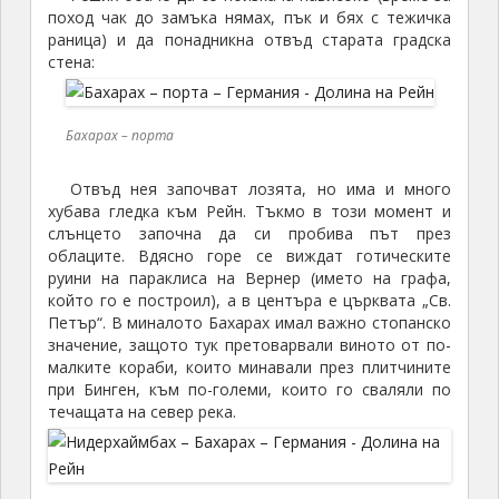
поход чак до замъка нямах, пък и бях с тежичка
раница) и да понадникна отвъд старата градска
стена:
Бахарах – порта
Отвъд нея започват лозята, но има и много
хубава гледка към Рейн. Тъкмо в този момент и
слънцето започна да си пробива път през
облаците. Вдясно горе се виждат готическите
руини на параклиса на Вернер (името на графа,
който го е построил), а в центъра е църквата „Св.
Петър“. В миналото Бахарах имал важно стопанско
значение, защото тук претоварвали виното от по-
малките кораби, които минавали през плитчините
при Бинген, към по-големи, които го сваляли по
течащата на север река.