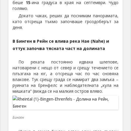
беше
15
-ина градуса в края на септември. Чудо
голямо.
Докато чаках, реших да поснимам панорамата,
като отсреща тъкмо започваше гроздоберът за
деня.
В Бинген в Рейн се влива река Нае (Nahe) и
оттук започва тясната част на долината
По реката постоянно идваха шлепове,
натоварени с нещо от север и срещу течението се
плъзгаха на юг, а отсреща час по час сновяха
влакове. Тук срещу града се намират два замъка –
руината на Еренфелс и наблюдателната „кула на
мишката“ (вижда се на малкия остров вляво.
Бинген