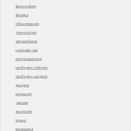
философия
физика
образование
технология
автомобили
направи сам
програмиране
свободен софтуер
свободен хардуер
джаджи
интернет
здраве
екология
храна
медицина