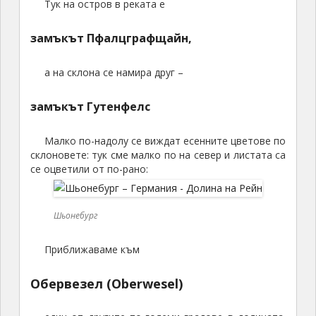
Тук на остров в реката е
замъкът Пфалцграфщайн,
а на склона се намира друг –
замъкът Гутенфелс
Малко по-надолу се виждат есенните цветове по
склоновете: тук сме малко по на север и листата са
се оцветили от по-рано:
Шьонебург
Приближаваме към
Обервезел (Oberwesel)