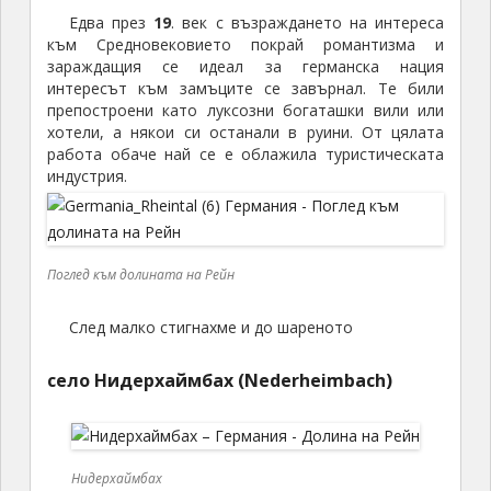
Едва през
19
. век с възраждането на интереса
към Средновековието покрай романтизма и
зараждащия се идеал за германска нация
интересът към замъците се завърнал. Те били
препостроени като луксозни богаташки вили или
хотели, а някои си останали в руини. От цялата
работа обаче най се е облажила туристическата
индустрия.
Поглед към долината на Рейн
След малко стигнахме и до шареното
село Нидерхаймбах (Nederheimbach)
Нидерхаймбах