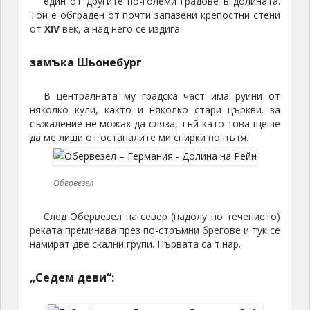
един от другите по-големи градове в долината.
Той е обграден от почти запазени крепостни стени
от
XIV
век, а над него се издига
замъка Шьонебург
В централната му градска част има руини от
няколко кули, както и няколко стари църкви. за
съжаление не можах да сляза, тъй като това щеше
да ме лиши от останалите ми спирки по пътя.
Обервезел
След Обервезел на север (надолу по течението)
реката преминава през по-стръмни брегове и тук се
намират две скални групи. Първата са т.нар.
„Седем деви“: