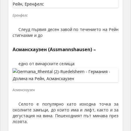
Еренфелс
Слеуд първия десен завой по течението на Рейн
стигнахме и до
Асмансхаузен (Assmannshausen) –
едно от винарските селища:
Асмансхаузен
Селото е популярно като изходна точка за
околните замъци, до които има и лифт, както и за
дегустация на вина. Пешеходният път минава през
лозята.