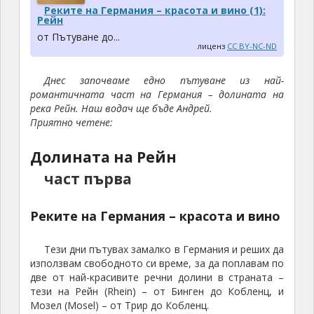
Реките на Германия – красота и вино (1):
Рейн
от Пътуване до...
лиценз
CC BY-NC-ND
Днес започваме едно пътуване из най-
романтичната част на Германия – долината на
река Рейн. Наш водач ще бъде Андрей.
Приятно четене:
Долината на Рейн
част първа
Реките на Германия – красота и вино
Тези дни пътувах замалко в Германия и реших да
използвам свободното си време, за да поплавам по
две от най-красивите речни долини в страната –
тези на Рейн (Rhein) – от Бинген до Кобленц, и
Мозел (Mosel) – от Трир до Кобленц.