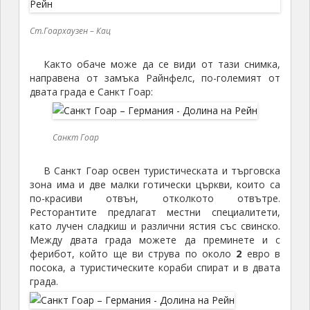
Ст.Гоархаузен – Кац
Както обаче може да се види от тази снимка,
направена от замъка Райнфелс, по-големият от
двата града е Санкт Гоар:
Санкт Гоар
В Санкт Гоар освен туристическата и търговска
зона има и две малки готически църкви, които са
по-красиви отвън, отколкото отвътре.
Ресторантите предлагат местни специалитети,
като лучен сладкиш и различни ястия със свинско.
Между двата града можете да преминете и с
ферибот, който ще ви струва по около
2
евро в
посока, а туристическите кораби спират и в двата
града.