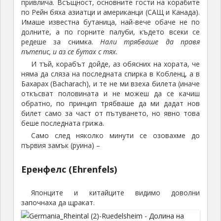
привлича. Всъщност, основните гости на корабите
по Рейн бяха азиатци и американци (САЩ и Канада).
Имаше известна бутаница, най-вече обаче не по
долните, а по горните палуби, където всеки се
редеше за снимка.
Нали трябваше да правя
пътепис, и аз се бутах с тях.
И тъй, корабът дойде, аз обясних на хората, че
няма да сляза на последната спирка в Кобленц, а в
Бахарах (Bacharach), и те не ми взеха билета (иначе
откъсват половината и не можеш да се качиш
обратно, по принцип трябваше да ми дадат нов
билет само за част от пътуването, но явно това
беше последната грижа.
Само след няколко минути се озовахме до
първия замък (руина) –
Еренфелс (Ehrenfels)
Японците и китайците видимо доволни
започнаха да щракат.