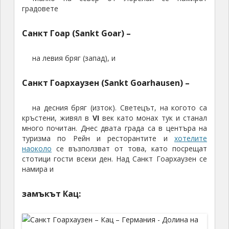
градовете
Санкт Гоар (Sankt Goar) –
на левия бряг (запад), и
Санкт Гоархаузен (Sankt Goarhausen) –
на десния бряг (изток). Светецът, на когото са
кръстени, живял в
VI
век като монах тук и станал
много почитан. Днес двата града са в центъра на
туризма по Рейн и ресторантите и
хотелите
наоколо
се възползват от това, като посрещат
стотици гости всеки ден. Над Санкт Гоархаузен се
намира и
замъкът Кац: