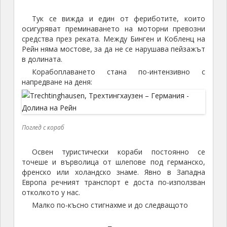
Тук се вижда и един от фериботите, които
осигуряват преминаването на моторни превозни
средства през реката. Между Бинген и Кобленц на
Рейн няма мостове, за да не се нарушава пейзажът
в долината.
Корабоплаването стана по-интензивно с
напредване на деня:
Поглед с кораб
Освен туристически кораби постоянно се
точеше и върволица от шлепове под германско,
френско или холандско знаме. Явно в Западна
Европа речният транспорт е доста по-използван
отколкото у нас.
Малко по-късно стигнахме и до следващото