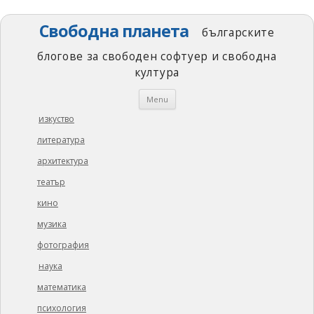
Свободна планета
българските
блогове за свободен софтуер и свободна
култура
Skip
Menu
to
content
изкуство
литература
архитектура
театър
кино
музика
фотография
наука
математика
психология