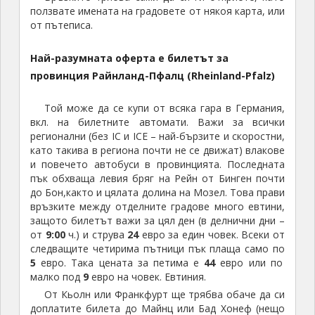
ползвате имената на градовете от някоя карта, или
от пътеписа.
Най-разумната оферта е билетът за
провинция Райнланд-Пфалц (Rheinland-Pfalz)
Той може да се купи от всяка гара в Германия,
вкл. на билетните автомати. Важи за всички
регионални (без IC и ICE – най-бързите и скоростни,
като такива в региона почти не се движат) влакове
и повечето автобуси в провинцията. Последната
пък обхваща левия бряг на Рейн от Бинген почти
до Бон,както и цялата долина на Мозел. Това прави
връзките между отделните градове много евтини,
защото билетът важи за цял ден (в делнични дни –
от
9:00
ч.) и струва
24
евро за един човек. Всеки от
следващите четирима пътници пък плаща само по
5
евро. Така цената за петима е
44
евро или по
малко под
9
евро на човек. Евтиния.
От Кьолн или Франкфурт ще трябва обаче да си
доплатите билета до Майнц или Бад Хонеф (нещо