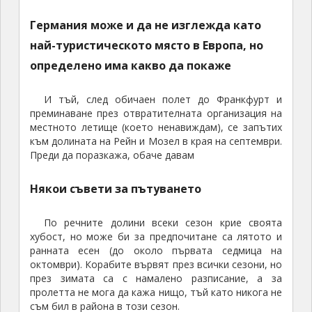
Германия може и да не изглежда като
най-туристическото място в Европа, но
определено има какво да покаже
И тъй, след обичаен полет до Франкфурт и
преминаване през отвратителната организация на
местното летище (което ненавиждам), се запътих
към долината на Рейн и Мозел в края на септември.
Преди да поразкажа, обаче давам
Някои съвети за пътуването
По речните долини всеки сезон крие своята
хубост, но може би за предпочитане са лятото и
ранната есен (до около първата седмица на
октомври). Корабите вървят през всички сезони, но
през зимата са с намалено разписание, а за
пролетта не мога да кажа нищо, тъй като никога не
съм бил в района в този сезон.