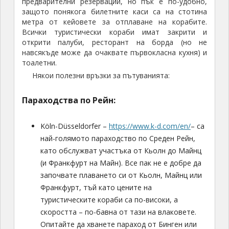
предварителни резервации, но пък е по-удобно,
защото понякога билетните каси са на стотина
метра от кейовете за отплаване на корабите.
Всички туристически кораби имат закрити и
открити палуби, ресторант на борда (но не
навсякъде може да очаквате първокласна кухня) и
тоалетни.
Някои полезни връзки за пътуванията:
Параходства по Рейн:
Köln-Düsseldorfer –
https://www.k-d.com/en/
– са
най-голямото параходство по Среден Рейн,
като обслужват участъка от Кьолн до Майнц
(и Франкфурт на Майн). Все пак не е добре да
започвате плаването си от Кьолн, Майнц или
Франкфурт, тъй като цените на
туристическите кораби са по-високи, а
скоростта – по-бавна от тази на влаковете.
Опитайте да хванете параход от Бинген или