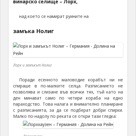
винарско селище – Лорх,
над което се намират руините на
замъка Нолиг
Лорх и замъкът Нолиг
Поради есенното маловодие корабът ни не
спираше в по-малките селца. Разписанието не
позволява и слизане във всички тях, тъй като на
ден минават само по четири кораба на едно
параходство. Това налага и внимателно планиране
с разписанията, за да се подберат добри спирки.
Малко по-надолу по реката се откри тази гледка: