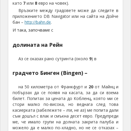
като
7
или
8
евро на човек).
Връзките между градовете може да следите в
приложението DB Navigator или на сайта на Дойче
бан –
http://bahn.de
.
И така, започваме с
долината на Рейн
Аз се оказах рано сутринта (около
9
) в
градчето Бинген (Bingen) –
на 50 километра от Франкфурт и
20
от Майнц и
побързах да се появя на касата, за да си взема
билет. Попитах за цената до Кобленц, която ми се
стори малко по-висока, но веднага след това
касиерката (забележете –
тя
, не аз) ме попита дали
съм дошъл с влак и смъкна десет евро. Предупреди
ме, че имало групи на долната закрита палуба и
можело да е малко по-хладно, но не се отказах –