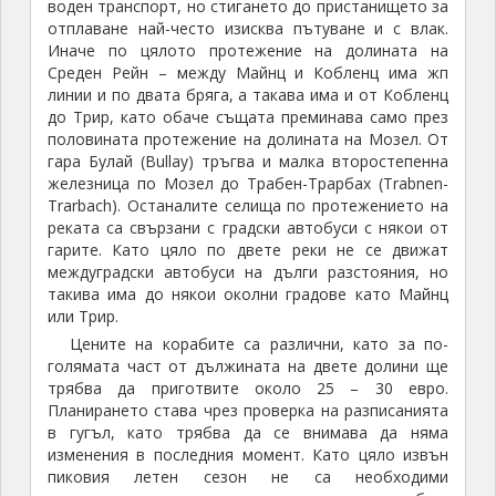
воден транспорт, но стигането до пристанището за
отплаване най-често изисква пътуване и с влак.
Иначе по цялото протежение на долината на
Среден Рейн – между Майнц и Кобленц има жп
линии и по двата бряга, а такава има и от Кобленц
до Трир, като обаче същата преминава само през
половината протежение на долината на Мозел. От
гара Булай (Bullay) тръгва и малка второстепенна
железница по Мозел до Трабен-Трарбах (Trabnen-
Trarbach). Останалите селища по протежението на
реката са свързани с градски автобуси с някои от
гарите. Като цяло по двете реки не се движат
междуградски автобуси на дълги разстояния, но
такива има до някои околни градове като Майнц
или Трир.
Цените на корабите са различни, като за по-
голямата част от дължината на двете долини ще
трябва да приготвите около 25 – 30 евро.
Планирането става чрез проверка на разписанията
в гугъл, като трябва да се внимава да няма
изменения в последния момент. Като цяло извън
пиковия летен сезон не са необходими