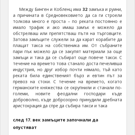
Между Бинген и Кобленц има
32
замъка и руини,
а причината в Средновековието да са ги строели
толкова много е проста – по реката постоянно е
имало трафик и ако имаш замък е можело да
обстрелваш или препятстваш пътя на търговците.
Затова замъците служели за да карат корабите да
плащат такса на собственика им. От събраните
пари пък можело да се закупят материали за още
замъци и така да се събират още повече такси. С
течение на времето това станало доста печеливша
индустрия, но друг избор почти нямало, тъй като
реката била единственият бърз и евтин път за
превоз на стоки. С течение на времето, когато
германските княжества се окрупнили и станали по-
големи, новите феодални господари къде
доброволно, къде доброзорно принудили дребната
аристокрация да спре да събира такси и така
след
17
. век замъците започнали да
опустяват