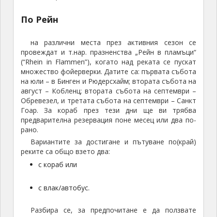
По Рейн
на различни места през активния сезон се
провеждат и т.нар. празненства „Рейн в пламъци“
(“Rhein in Flammen”), когато над реката се пускат
множество фойерверки. Датите са: първата събота
на юли – в Бинген и Рюдерсхайм; втората събота на
август – Кобленц; втората събота на септември –
Обревезел, и третата събота на септември – Санкт
Гоар. За кораб през тези дни ще ви трябва
предварителна резервация поне месец или два по-
рано.
Вариантите за достигане и пътуване по(край)
реките са общо взето два:
с кораб или
с влак/автобус.
Разбира се, за предпочитане е да ползвате