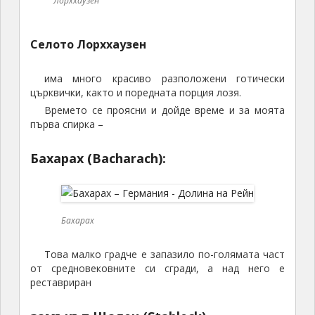
Лорххаузен
Селото Лорххаузен
има много красиво разположени готически
църквички, както и поредната порция лозя.
Времето се проясни и дойде време и за моята
първа спирка –
Бахарах (Bacharach):
Бахарах
Това малко градче е запазило по-голямата част
от средновековните си сгради, а над него е
реставриран