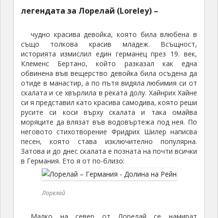
легендата за Лорелай (Loreley) –
чудно красива девойка, която била влюбена в
също толкова красив младеж. Всъщност,
историята измислил един германец през 19. век,
Клеменс Бертано, който разказал как една
обвинена във вещерство девойка била осъдена да
отиде в манастир, а по пътя видяла любимия си от
скалата и се хвърлила в реката долу. Хайнрих Хайне
си я представил като красива самодива, която реши
русите си коси върху скалата и така омайва
моряците да влязат във водовъртежа под нея. По
неговото стихотворение Фридрих Шилер написва
песен, която става изключително популярна.
Затова и до днес скалата е позната на почти всички
в Германия. Ето я от по-близо:
Лорелай
Малко на север от Лорелай се намират