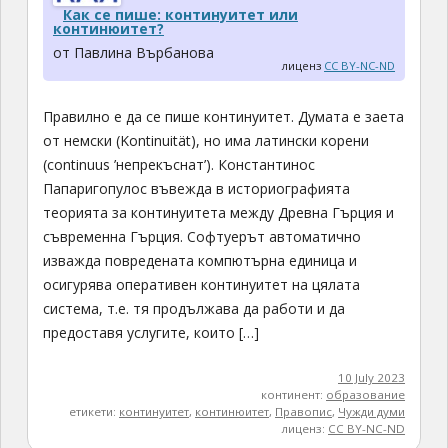
Как се пише: континуитет или
континюитет?
от Павлина Върбанова
лиценз
CC BY-NC-ND
Правилно е да се пише континуитет. Думата е заета
от немски (Kontinuität), но има латински корени
(continuus ’непрекъснат’). Константинос
Папаригопулос въвежда в историографията
теорията за континуитета между Древна Гърция и
съвременна Гърция. Софтуерът автоматично
изважда повредената компютърна единица и
осигурява оперативен континуитет на цялата
система, т.е. тя продължава да работи и да
предоставя услугите, които […]
10 July 2023
континент:
образование
етикети:
континуитет
,
континюитет
,
Правопис
,
Чужди думи
лиценз:
CC BY-NC-ND