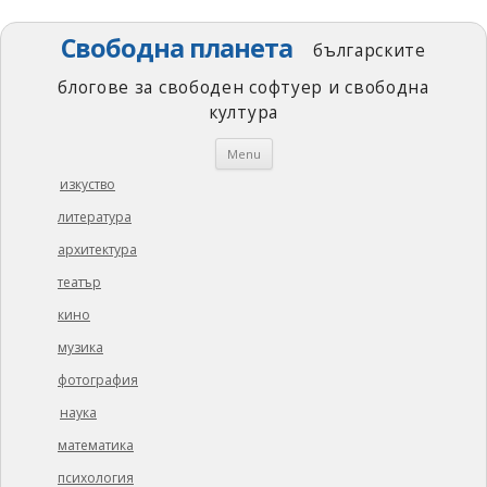
Свободна планета
българските
блогове за свободен софтуер и свободна
култура
Skip
Menu
to
content
изкуство
литература
архитектура
театър
кино
музика
фотография
наука
математика
психология