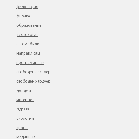
философия
физика
образование
технология
автомобили
направи сам
програмиране
свободен софтуер
свободен хардуер
джаджи
интернет
здраве
екология
храна
медицина