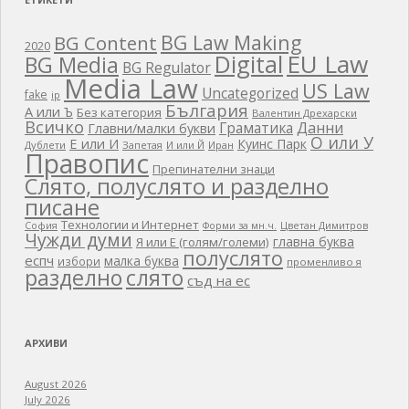
BG Law Making
BG Content
2020
EU Law
Digital
BG Media
BG Regulator
Media Law
US Law
Uncategorized
fake
ip
България
А или Ъ
Без категория
Валентин Дрехарски
Всичко
Граматика
Данни
Главни/малки букви
О или У
Е или И
Куинс Парк
Дублети
Запетая
И или Й
Иран
Правопис
Препинателни знаци
Слято, полуслято и разделно
писане
Технологии и Интернет
Цветан Димитров
София
Форми за мн.ч.
Чужди думи
главна буква
Я или Е (голям/големи)
полуслято
еспч
малка буква
избори
променливо я
разделно
слято
съд на ес
АРХИВИ
August 2026
July 2026