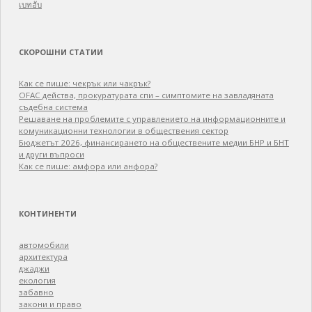
เบทฮับ
СКОРОШНИ СТАТИИ
Как се пише: чекрък или чакрък?
OFAC действа, прокуратурата спи – симптомите на завладяната
съдебна система
Решаване на проблемите с управлението на информационните и
комуникационни технологии в обществения сектор
Бюджетът 2026, финансирането на обществените медии БНР и БНТ
и други въпроси
Как се пише: амфора или анфора?
КОНТИНЕНТИ
автомобили
архитектура
джаджи
екология
забавно
закони и право