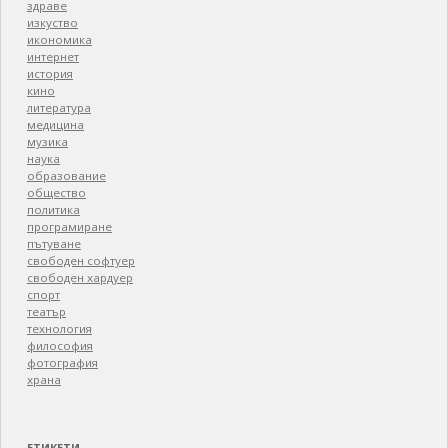
здраве
изкуство
икономика
интернет
история
кино
литература
медицина
музика
наука
образование
общество
политика
програмиране
пътуване
свободен софтуер
свободен хардуер
спорт
театър
технология
философия
фотография
храна
ЕТИКЕТИ