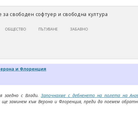
 за свободен софтуер и свободна култура
Skip
ОБЩЕСТВО
ПЪТУВАНЕ
ЗАБАВНО
to
content
ЗАКОНИ И ПРАВО
ИКОНОМИКА
ИСТОРИЯ
 Верона и Флоренция
ПОЛИТИКА
ЦИФРОВИ ПРАВА
я заедно с Влади.
Започнахме с дебненето на полета на Анг
с ще заминем към Верона и Флоренция, преди да поемем обрат