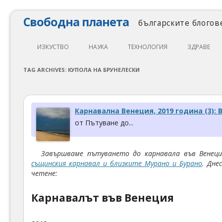
Свободна планета
българските блогове
ИЗКУСТВО
НАУКА
ТЕХНОЛОГИЯ
ЗДРАВЕ
ЛИТЕРАТУРА
МАТЕМАТИКА
АВТОМОБИЛИ
ЕКОЛОГИЯ
TAG ARCHIVES:
КУПОЛА НА БРУНЕЛЕСКИ
АРХИТЕКТУРА
ПСИХОЛОГИЯ
НАПРАВИ САМ
ХРАНА
ТЕАТЪР
ФИЛОСОФИЯ
ПРОГРАМИРАНЕ
МЕДИЦИНА
Карнавална Венеция, 2019 година (3):
КИНО
ФИЗИКА
СВОБОДЕН СОФТУЕР
СПОРТ
от Пътуване до...
МУЗИКА
ОБРАЗОВАНИЕ
СВОБОДЕН ХАРДУЕР
Завършваме пътуването до карнавала във Венеци
ФОТОГРАФИЯ
ДЖАДЖИ
същинския карнавал и близките Мурано и Бурано
. Дне
четене:
ИНТЕРНЕТ
Карнавалът във Венеция