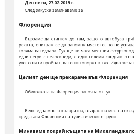
Ден пети, 27.02.2019 г.
След закуска заминаваме за
Флоренция
Бързаме да стигнем до там, защото автобуса тряб
реката, опитвам се да запомня мястото, но не успяв
голяма катедрала. Тук ще ни чака местния ексурзовод
едни негри с велосипеди, с едни големи сандъци от
ухото ни ги пробват, като ни говорят в тях. Идва жена
Целият ден ще прекараме във Флоренция
Обиколката на Флоренция започна оттук.
Беше една много колоритна, възрастна местна екску
представя Флоренция на туристическите групи.
Минаваме покрай къщата на Микеланджел