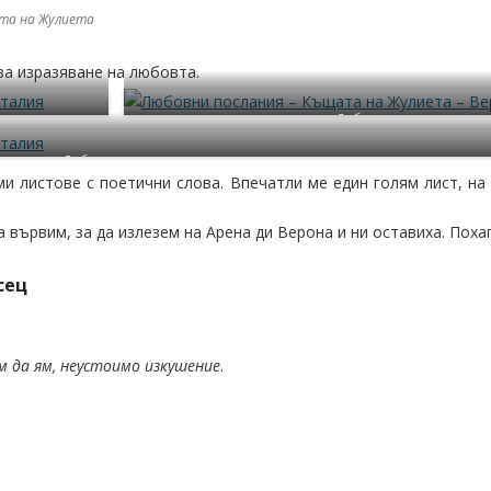
та на Жулиета
за изразяване на любовта.
Любовни послания
Любовни послания
ми листове с поетични слова. Впечатли ме един голям лист, н
 вървим, за да излезем на Арена ди Верона и ни оставиха. Поха
сец
 да ям, неустоимо изкушение
.