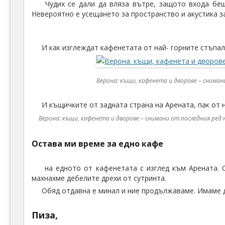
Чудих се дали да вляза вътре, защото входа б
Невероятно е усещането за пространство и акустика з
И как изглеждат кафенетата от най- горните стъпал
Верона: къщи, кафенета и дворове – сниман
И къщичките от задната страна на Арената, пак от 
Верона: къщи, кафенета и дворове – снимани от последния ред 
Остава ми време за едно кафе
на едното от кафенетата с изглед към Арената. О
махнахме дебелите дрехи от сутринта.
Обяд отдавна е минал и ние продължаваме. Имаме 
Пиза,