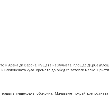
кто и Арена ди Верона, къщата на Жулиета, площад Д’Ербе (площ
 и наклонената кула. Времето до обед се затопли малко. Прист
а нашата пешеходна обиколка. Минаваме покрай крепостната