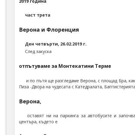
2019 година
част трета
Верона и Флоренция
Ден
четвърти
,
26.02.2019 г.
След закуска
отпътуваме за Монтекатини Терме
и по пътя ще разгледаме Верона, с площад Бра, ка
Пиза -Двора на чудесата с Катедралата, Баптистерията
Верона,
оставят ни на паркинга за автобусите и започв
центъра, където е