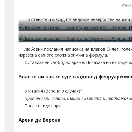
Къща
По стените и фасадите видяхме невероятни начини 
Любовни послания
Любовни послания написани на влаков билет, голе
изразена с много сложна химична формула.
Оставиха ни свободно време. Показаха ни на къде да
Знаете ли как се яде сладолед февруари ме
в Италия (Верона в случая)?
Протича ми сопола, бърша с кърпата и продължавам
После отидох при
Арена ди Верона