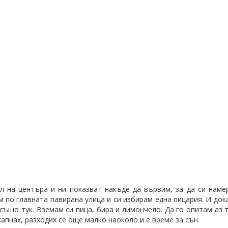
л на центъра и ни показват накъде да вървим, за да си наме
 по главната павирана улица и си избирам една пицария. И док
също тук. Вземам си пица, бира и лимончело. Да го опитам аз 
апнах, разходих се още малко наоколо и е време за сън.