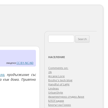
Search
for:
НАСЕЛЕНИЕ
лиценз
CC BY-NC-ND
Comments on:
2A
ела
, продължихме със
Arcane Lore
но към дома. Приятно
Bozho's tech blog
Handful of Light
Lindeas
UrbanStyle
Архитектурно студио Архе
БЛОГодаря
Блогът на Гонзо