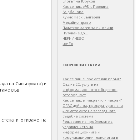
Блогът на Юруков
Как се пише?® с Павлина
Върбанова
Куинс Парк България
Медийно право
Палатков лагер зa пингвини
Пътуване до…
ЧЕРНИЧЕВО
เบทฮับ
СКОРОШНИ СТАТИИ
Как се пише: промпт или промт?
ада на Синьорията) и
Съд на ЕС: услуги на
игаме във
информационното общество,
отговорност
Как се пише: чекрък или чакрък?
OFAC действа, прокуратурата спи
– симптомите на завладяната
съдебна система
 стена и отиваме на
Решаване на проблемите с
управлението на
информационните и
комуникационни технологии в