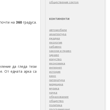
обществения сектор
КОНТИНЕНТИ
 почти на
360
градуса.
автомобили
архитектура
джаджи
екология
забавно
закони и право
здраве
изкуство
икономика
ление да гледа тези
интернет
е. От едната арка са
история
кино
литература
медицина
музика
наука
образование
общество
политика
програмиране