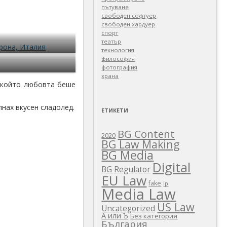
пътуване
свободен софтуер
свободен хардуер
спорт
театър
технология
философия
фотография
храна
а който любовта беше
пнах вкусен сладолед.
ЕТИКЕТИ
BG Content
2020
BG Law Making
BG Media
Digital
BG Regulator
EU Law
fake
ip
Media Law
US Law
Uncategorized
А или Ъ
Без категория
България