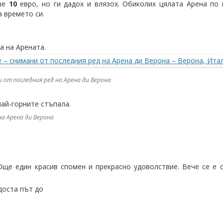
еше
10
евро, но ги дадох и влязох. Обиколих цялата Арена по 
а времето си.
а на Арената.
и от последния ред на Арена ди Верона
най-горните стъпала.
на Арена ди Верона
ще един красив спомен и прекрасно удоволствие. Вече се е 
доста път до