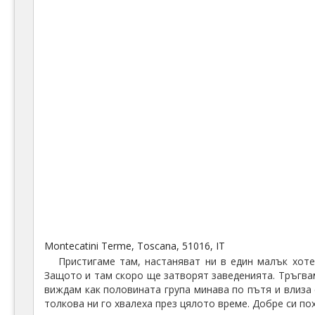
Montecatini Terme, Toscana, 51016, IT
Пристигаме там, настаняват ни в един малък хоте
Защото и там скоро ще затворят заведенията. Тръгвам
виждам как половината група минава по пътя и влиза 
толкова ни го хвалеха през цялото време. Добре си пох