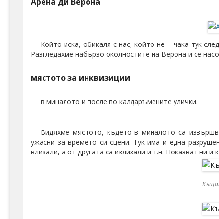
Арена ди Верона
Който иска, обикаля с нас, който не – чака тук сл
Разгледахме набързо околностите на Верона и се насо
мястото за инквизиции
в миналото и после по калдаръмените улички.
Видяхме мястото, където в миналото са извършва
ужасни за времето си сцени. Тук има и една разруше
влизали, а от другата са излизали и т.н. Показват ни и
Къща