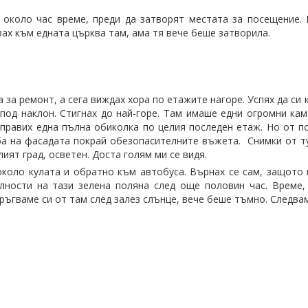
около час време, преди да затворят местата за посещение. 
зах към едната църква там, ама тя вече беше затворила.
 за ремонт, а сега виждах хора по етажите нагоре. Успях да си 
 под наклон. Стигнах до най-горе. Там имаше едни огромни ка
направих една пълна обиколка по целия последен етаж. Но от п
ба на фасадата покрай обезопасителните въжета. Снимки от т
ият град, осветен. Доста голям ми се видя.
около кулата и обратно към автобуса. Върнах се сам, защото 
лности на тази зелена поляна след още половин час. Време,
Тръгваме си от там след залез слънце, вече беше тъмно. Следва