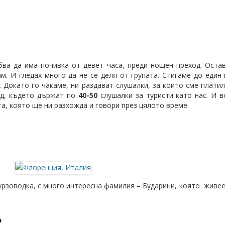
ва да има почивка от девет часа, преди нощен преход. Оста
ам. И гледах много да не се деля от групата. Стигаме до един
. Докато го чакаме, ни раздават слушалки, за които сме плати
зад, където държат по
40-50
слушалки за туристи като нас. И в
та, която ще ни разхожда и говори през цялото време.
рзоводка, с много интересна фамилия – Бударини, която живее 
о