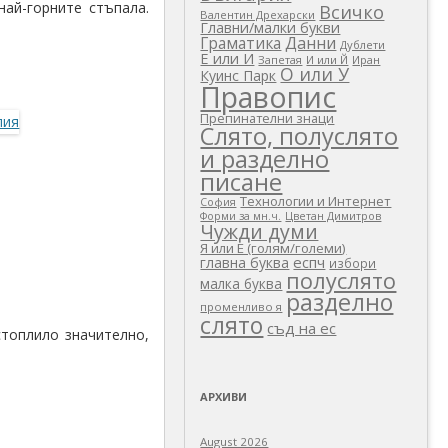
най-горните стъпала.
Всичко
Валентин Дрехарски
Главни/малки букви
Граматика
Данни
Дублети
Е или И
Запетая
И или Й
Иран
О или У
Куинс Парк
Правопис
Препинателни знаци
Слято, полуслято
и разделно
писане
Технологии и Интернет
София
Цветан Димитров
Форми за мн.ч.
Чужди думи
Я или Е (голям/големи)
еспч
главна буква
избори
полуслято
малка буква
разделно
променливо я
слято
съд на ес
стоплило значително,
АРХИВИ
August 2026