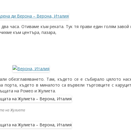
ед два часа. Отиваме към реката. Тук тя прави един голям завой
чихме към центъра, пазара,
ли обезглавяването. Там, където се е събирало цялото насе
на порта, където в миналото са вървели търговците с каруцит
 къщата на Ромео и Жулиета.
та на Жулиета