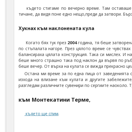
където стигаме по вечерно време. Там оставаше 
тичане, да видя поне едно нещо,преди да затвори. Бър
Хукнах към наклонената кула
Когато бях тук през
2004
година, тя беше затворена
по стъпалата нагоре. През цялото време се чувствах
балансираха цялата конструкция. Така си мислех. И 
беше много страшно така под наклон да вървя по ръ
беше вечер. От върха на кулата се вижда прекрасно цел
Остана ми време за по една пица от заведенията 
изхода на влизане към кулата и другите забележите
разгледам различните сувенири по сергиите наоколо. 
към Монтекатини Терме,
където ще спим
.