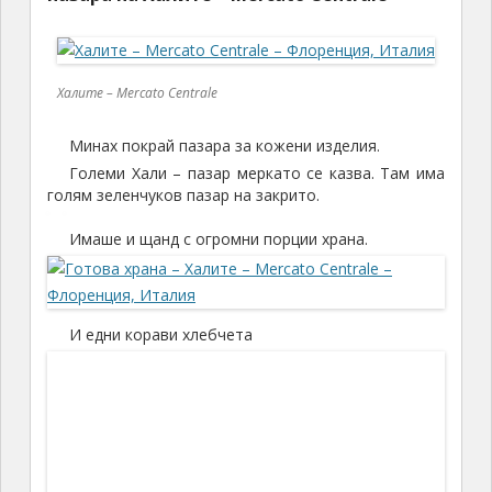
Хлебчета
Похапнах си добре. После се върнах пак на
площада.