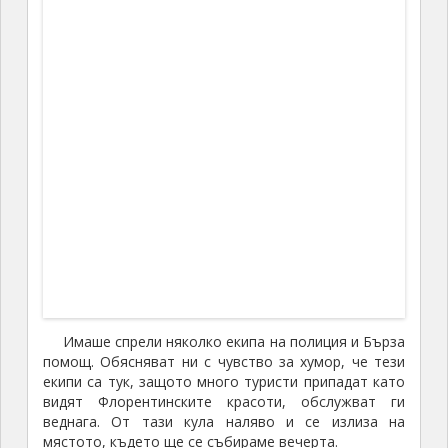
Имаше спрели няколко екипа на полиция и Бърза
помощ. Обясняват ни с чувство за хумор, че тези
екипи са тук, защото много туристи припадат като
видят Флорентинските красоти, обслужват ги
веднага. От тази кула наляво и се излиза на
мястото, където ще се събираме вечерта.
Скъпи са файтоните за разходка.
Все пак става дума за два коня. Тук някои се
шегуваха, като казват: „Ами да откачат единия, за
да падне цената наполовина”. А екскурзовода казва:
„
Скъпи са Флорентинските коне. По-добре пеша с
мен, отколкото с файтон. А е и по-здравословно
”.
Минаваме да видим и прасенцето.
Минаваме
да видим и
прасенцето
Оставят ни тук, събират ни слушалките и ни