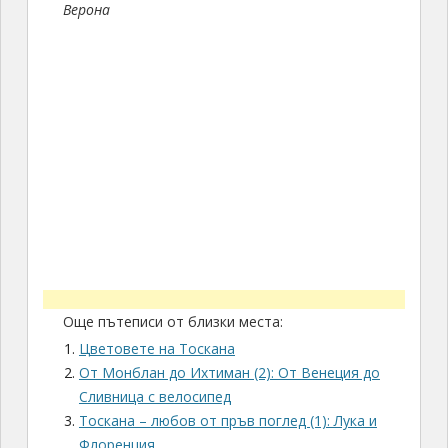
Цветовете на Тоскана
От Монблан до Ихтиман (2): От Венеция до
Сливница с велосипед
Тоскана – любов от пръв поглед (1): Лука и
Флоренция
Италия през март (Флоренция, Тоскана)
Когато мечтите се сбъдват (2): Тоскана
До Италия и назад
Тоскана: Cinque Terre, Пиза и марината й,
Флоренция, Лука
Когато мечтите се сбъдват (3): Флоренция
Истинският град на една измислена любов:
Верона
Тоскана за две седмици: Съвети за пътуване
Малките градчета на Тоскана
Флоренция – красива, единствена и
неповторима (1)
6 July 2020