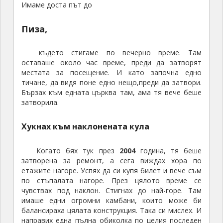
етажите нагоре. Успях да си купя билет и вече съм
по стъпалата нагоре. През цялото време се
чувствах под наклон. Стигнах до най-горе. Там
имаше едни огромни камбани, които може би
балансираха цялата конструкция. Така си мислех. И
направих една пълна обиколка по целия последен
етаж. Но от по-наклонената страна беше много
страшно така под наклон да вървя по ръба на
фасадата покрай обезопасителните
въжета. Снимки от тук няма, защото вече беше
вечер. От върха на кулата се вижда прекрасно
целият град, осветен. Доста голям ми се видя.
Остана ми време за по една пица от заведенията
около кулата и обратно към автобуса. Върнах се
сам, защото групата се събира на изхода на
влизане към кулата и другите забележителности на
тази зелена поляна след още половин час. Време,
през което успях да разгледам различните сувенири
по сергиите наоколо. Тръгваме си от там след
залез слънце, вече беше тъмно. Следваме пътя
към Монтекатини Терме,