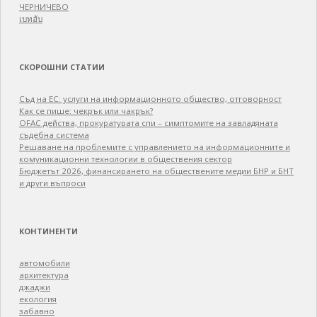
автомобили
архитектура
джаджи
екология
забавно
закони и право
здраве
изкуство
икономика
интернет
история
кино
литература
медицина
музика
наука
образование
общество
политика
програмиране
пътуване
свободен софтуер
свободен хардуер
спорт
театър