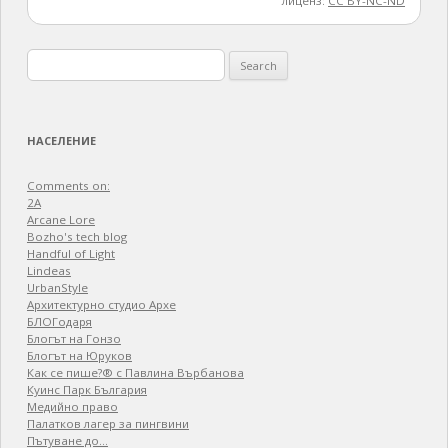
Блогът на Гонзо
Блогът на Юруков
Как се пише?® с Павлина Върбанова
Куинс Парк България
Медийно право
Палатков лагер зa пингвини
Пътуване до…
ЧЕРНИЧЕВО
เบทฮับ
СКОРОШНИ СТАТИИ
Съд на ЕС: услуги на информационното общество, отговорност
Как се пише: чекрък или чакрък?
OFAC действа, прокуратурата спи – симптомите на завладяната
съдебна система
Решаване на проблемите с управлението на информационните и
комуникационни технологии в обществения сектор
Бюджетът 2026, финансирането на обществените медии БНР и БНТ
и други въпроси
КОНТИНЕНТИ