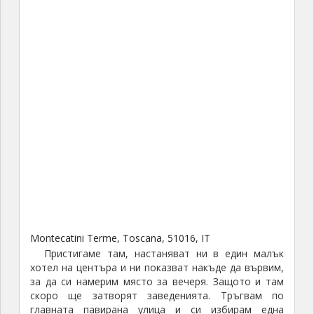
Montecatini Terme, Toscana, 51016, IT
Пристигаме там, настаняват ни в един малък
хотел на центъра и ни показват накъде да вървим,
за да си намерим място за вечеря. Защото и там
скоро ще затворят заведенията. Тръгвам по
главната павирана улица и си избирам една
пицария. И докато си чакам храната, виждам как
половината група минава по пътя и влиза също тук.
Вземам си пица, бира и лимончело. Да го опитам аз
това лимончело, дето толкова ни го хвалеха през
цялото време. Добре си похапнах, разходих се още
малко наоколо и е време за сън.
Ден пети, 27.02.2019 г.
След закуска заминаваме за
Флоренция
Бързаме да стигнем до там, защото автобуса
трябва да има почивка от девет часа, преди нощен
преход. Оставят ни някъде покрай реката, опитвам
се да запомня мястото, но не успявам. И гледах