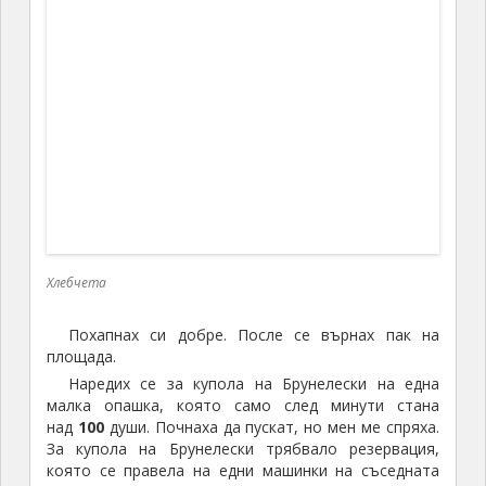
Наредих се за купола на Брунелески на една
малка опашка, която само след минути стана
над
100
души. Почнаха да пускат, но мен ме спряха.
За купола на Брунелески трябвало резервация,
която се правела на едни машинки на съседната
улица. А аз нямах. Само дето чаках. Отидох и там,
но имаше час само за
17:30
ч, т.е след два часа, а
ние тръгвахме в
18
ч. Направих си резервация,
макар да знаех, че няма да имам време, но поне да
видя как става. И когато се върнах на опашката,
там вече нямаше никой.
Обиколката продължава през моста на
златарите към един парк с
градини (giardino di boboli firenze)
Лесно е до там, през моста на Златарите и в
същата посока. Тук туристическият поток рязко
намалява, озоваваш се в един тих и спокоен
квартал.
Градините бяха затворени вече, но видях къде