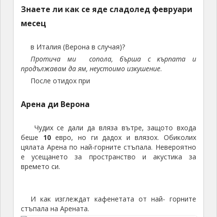
времето си.
И как изглеждат кафенетата от най- горните
стъпала на Арената.
Верона: къщи, кафенета и дворове – снимани от последния
ред на Арена ди Верона
И къщичките от задната страна на Арената, пак
от най-горните стъпала.
Верона: къщи, кафенета и дворове – снимани от последния
ред на Арена ди Верона
Остава ми време за едно кафе