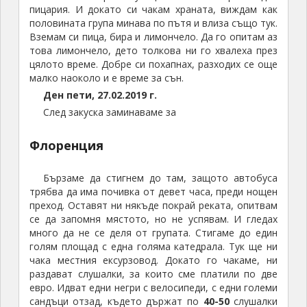
много да не се деля от групата. Стигаме до един
голям площад с една голяма катедрала. Тук ще ни
чака местния ексурзовод. Докато го чакаме, ни
раздават слушалки, за които сме платили по две
евро. Идват едни негри с велосипеди, с едни големи
сандъци отзад, където държат по
40-50
слушалки
за туристи като нас. И всеки със слушалка на ухото
ни ги пробват, като ни говорят в тях. Идва жената,
която ще ни разхожда и говори през цялото време.
Целият ден ще прекараме във
Флоренция
Обиколката на Флоренция започна оттук.