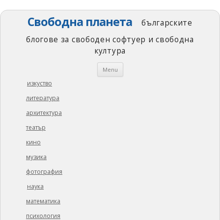
Свободна планета
българските
блогове за свободен софтуер и свободна
култура
Skip
Menu
to
content
изкуство
литература
архитектура
театър
кино
музика
фотография
наука
математика
психология