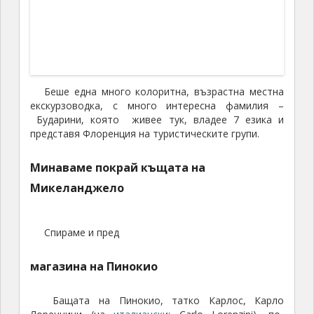
магазина на Пинокио
Бащата на Пинокио, татко Карлос, Карло
Лоренцини (на
италиански
: Carlo Lorenzini), по-
известен с псевдонима си Карло Колоди. Баща му,
Доменико Лоренцини, е готвач, а майка му,
Анджолина Орзали, работи като домашна
прислужница. Влизам в магазина и докато
разгледам,
докато снимам и тя групата заминала. Ами
сега накъде?
Слушалките ми са извън обхват, т.е. групата е
поне на
150
метра напред или в някоя странична
уличка. Вървя и се оглеждам. Чувам глас в
слушалките вече, оглеждам се наоколо и виждам
последните хора от групата, завиващи зад един
ъгъл. Така ги догонвам.