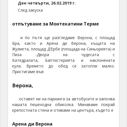
Ден
четвърти
,
26.02.2019 г.
След закуска
отпътуваме за Монтекатини Терме
и по пътя ще разгледаме Верона, с площад
Бра, както и Арена ди Верона, къщата на
Жулиета, площад Д’Ербе (площада на Синьорията) и
Пиза -Двора на чудесата с
Катедралата, Баптистерията и наклонената
кула. Времето до обед се затопли малко.
Пристигаме във
Верона,
оставят ни на паркинга за автобусите и започва
нашата пешеходна обиколка. Минаваме покрай
крепостната стена и отиваме на центъра, където е
Арена ди Верона