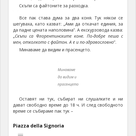
дават свободно време до 18 ч. И след свободното
време се събираме пак тук –
Piazza della Signoria
в 18:30 ч.
Д
Моята обиколка продължава към кули,
а
камбанарии, ресторанти, паркове и вкусна храна и
в
напитки.
и
д
Купола на Брунелески