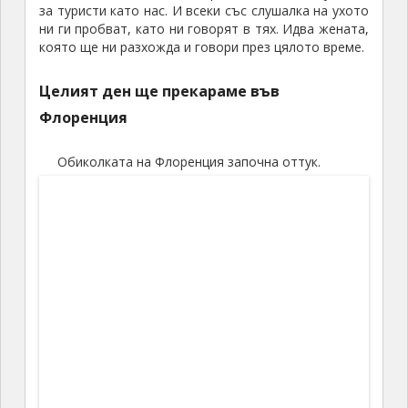
Беше една много колоритна, възрастна местна
екскурзоводка, с много интересна фамилия –
Бударини, която живее тук, владее 7 езика и
представя Флоренция на туристическите групи.
Минаваме покрай къщата на
Микеланджело
Спираме и пред