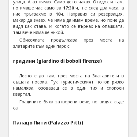
са.
Палацо Пити (Palazzo Pitti)
Продължих в същата посока през този тих
квартал и стигнах до
Порта Романа (Porta Romana)
На връщане похапнах вкусен сладолед.
И времето за обиколка завърши. Събираме се и
тръгваме. Автобусът ни чака на един паркинг до
реката, на половин час пешеходно време. Тръгваме
си с нощен преход.
Пътуването към България мина в една дълга и
заслужена дрямка.
Вече е тъмно. Нощта напредва. С няколко
почивки, настъпва и утрото, един цял ден пътуване