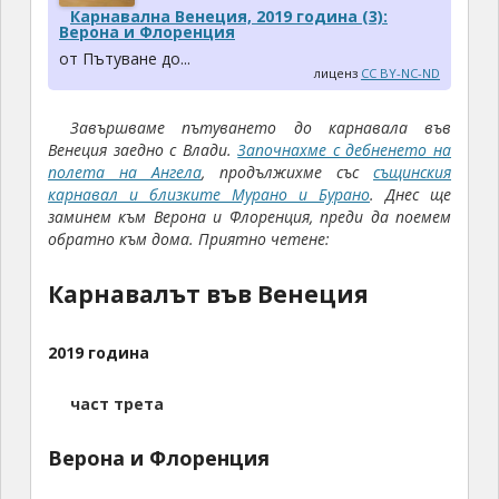
Карнавална Венеция, 2019 година (3):
Верона и Флоренция
от Пътуване до...
лиценз
CC BY-NC-ND
Завършваме пътуването до карнавала във
Венеция заедно с Влади.
Започнахме с дебненето на
полета на Ангела
, продължихме със
същинския
карнавал и близките Мурано и Бурано
. Днес ще
заминем към Верона и Флоренция, преди да поемем
обратно към дома. Приятно четене:
Карнавалът във Венеция
2019 година
част трета
Верона и Флоренция