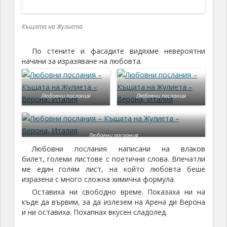
изразена с много сложна химична формула.
Оставиха ни свободно време. Показаха ни на
къде да вървим, за да излезем на Арена ди Верона
и ни оставиха. Похапнах вкусен сладолед.
Знаете ли как се яде сладолед февруари
месец
в Италия (Верона в случая)?
Протича ми сопола, бърша с кърпата и
продължавам да ям, неустоимо изкушение
.
После отидох при
Арена ди Верона
Чудих се дали да вляза вътре, защото входа
беше
10
евро, но ги дадох и влязох. Обиколих
цялата Арена по най-горните стъпала. Невероятно
е усещането за пространство и акустика за