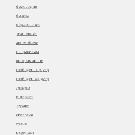
философия
физика
образование
технология
автомобили
направи сам
програмиране
свободен софтуер
свободен хардуер
джаджи
интернет
здраве
екология
храна
медицина