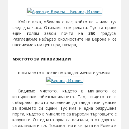
Който иска, обикаля с нас, който не – чака тук
след два часа. Отиваме към реката. Тук тя прави
един голям завой почти на
360
градуса.
Разгледахме набързо околностите на Верона и се
насочихме към центъра, пазара,
мястото за инквизиции
в миналото и после по калдаръмените улички.
Видяхме мястото, където в миналото са
извършвали обезглавяването. Там, където се е
събирало цялото население да гледа тези ужасни
за времето си сцени. Тук има и една разрушена
порта, където в миналото са вървели търговците с
каруците. От едната арка са влизали, а от другата
са излизали и т.н. Показват ни и къщата на Ромео и