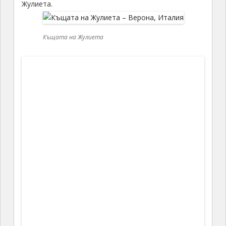
Жулиета.
Къщата на Жулиета
Къщата на Жулиета
По стените и фасадите видяхме невероятни
начини за изразяване на любовта.
Любовни послания
Любовни послания
Любовни послания
Любовни послания написани на влаков
билет, големи листове с поетични слова. Впечатли
ме един голям лист, на който любовта беше