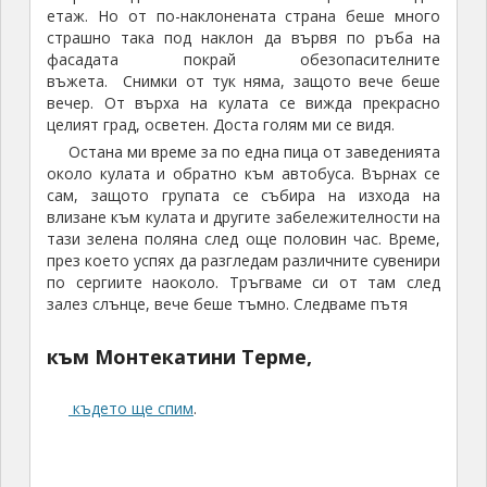
където ще спим
.