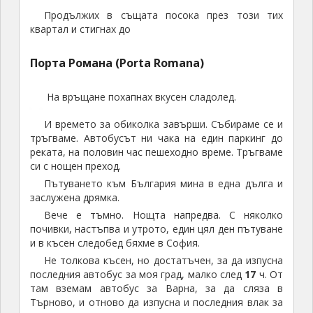
и в късен следобед бяхме в София.
Не толкова късен, но достатъчен, за да изпусна
последния автобус за моя град, малко след
17
ч. От
там вземам автобус за Варна, за да сляза в
Търново, и отново да изпусна и последния влак за
моя град, та се наложи и там да спя. Още
42
лв, за
хотел.
И така. Приключението завършва.
Автор: Владимир Георгиев
Снимки: авторът