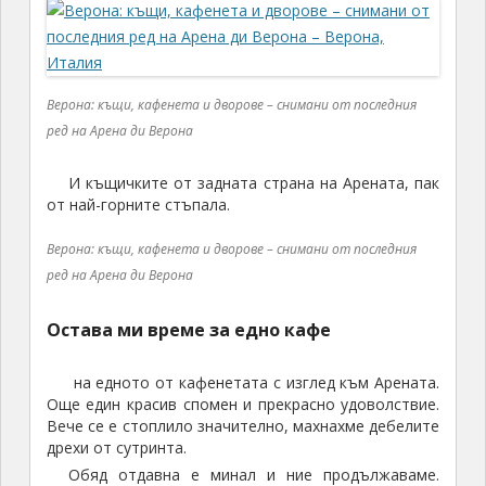
на едното от кафенетата с изглед към Арената.
Още един красив спомен и прекрасно удоволствие.
Вече се е стоплило значително, махнахме дебелите
дрехи от сутринта.
Обяд отдавна е минал и ние продължаваме.
Имаме доста път до
Пиза,
където стигаме по вечерно време. Там
оставаше около час време, преди да затворят
местата за посещение. И като започна едно
тичане, да видя поне едно нещо,преди да затвори.
Бързах към едната църква там, ама тя вече беше
затворила.
Хукнах към наклонената кула
Когато бях тук през
2004
година, тя беше
затворена за ремонт, а сега виждах хора по