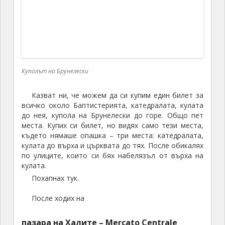
Похапнах тук.
После ходих на
пазара на Халите – Mercato Centrale
Халите – Mercato Centrale
Минах покрай пазара за кожени изделия.
Големи Хали – пазар меркато се казва. Там има
голям зеленчуков пазар на закрито.
Имаше и щанд с огромни порции храна.
И едни корави хлебчета