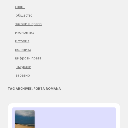
спорт
общество
закони и право
икономика
история
политика
цифрови права
пътуване
забавно
TAG ARCHIVES:
PORTA ROMANA