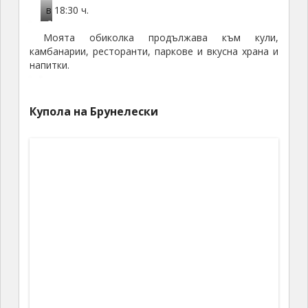
Куполът на Брунелески
Казват ни, че можем да си купим един билет за
всичко около Баптистерията, катедралата, кулата
до нея, купола на Брунелески до горе. Общо пет
места. Купих си билет, но видях само тези места,
където нямаше опашка – три места: катедралата,
кулата до върха и църквата до тях. После обикалях
по улиците, които си бях набелязъл от върха на
кулата.