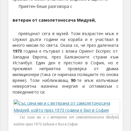
Приятен беше разговора с
ветеран от самолетоносача Мидуей,
превърнат сега в музей. Този възрастен мъж е
служил дълги години на кораба и е участвал в
много мисии по света. Оказа се, че през далечната
1973
година е пътувал с влака Ориент Експрес от
Западна Европа, през Балканските страни към
Истанбул. Един ден е престоял в София, но е
преживял неприятна проверка от двама
милиционери (така се наричаха полицаите по онова
време). Този наближаващ
90
-те мъж излъчваше
невероятна жизнена енергия и оптимизъм с
поведението си.
Със сина ми и с ветерана от самолетоносача Мидуей,
който през 1973 година е бил в София