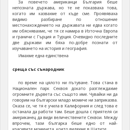
За повечето американци България беше
непозната държава, но те не показваха това,
когато им казвахме от къде сме. Проявяваха
видимо разбиране по отношение
местонахождението на държавата ни едва когато
им обяснявахме, че тя се намира в Източна Европа
и граничи с Гърция и Турция. Очевидно последните
две държави им бяха по-добре познати от
изучаването на история и география.
Имахме една единствена
среща със сънародник
по време на цялото ни пътуване. Това стана в
Национален парк Секвоя докато разглеждахме
огромните дървета със същото име. Чувайки ни да
говорим на български младо момиче ни заприказва.
Оказа се, че тя е учила в Калифорния и след това е
останала да работи там. Беше дошла с приятеля си
американец да види величествените Секвои. Между
впрочем, тази българка беше едно от най-
красивите момичета, които видяхме в Щатите.