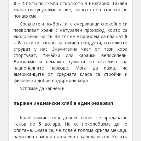
3 – 4
пъти по-скъпи отколкото в България. Такава
храна си купувахме и ние, защото по-евтината не
понасяхме.
Средните и по-богатите американци спокойно си
позволяват храни с натурален произход, които са
екологично чисти. За тях не е проблем да плащат
5
– 8
пъти по скъпо за такива продукти, отколкото
струват у нас. Значителна част от тези хора
спортуват, тичайки или карайки велосипеди.
Виждахме и немалко туристи по пътеките на
националните паркове. Мога да кажа, че
американците от средната класа са стройни и
физически добре подържани хора.
Успяхме да хапнем и
пържен
индиански хляб
в един резерват
Край паркинг под дървен навес се продаваше
такъв по
5
долара. Не се поколебахме да го
опитаме. Оказа се, че това е голяма кръгла мекица,
намазана с мед и поръсена с канела и сол. Когато