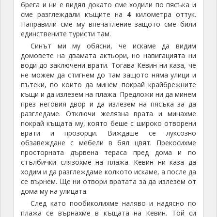
брега и ни е видял докато сме ходили по пясъка и
сме разглеждали къщите на
4
километра оттук.
Направили сме му впечатление защото сме били
единствените туристи там.
Синът ми му обясни, че искаме да видим
домовете на двамата актьори, но навигацията ни
води до заключени врати. Тогава Кевин ни каза, че
не можем да стигнем до там защото няма улици и
пътеки, по които да минем покрай крайбрежните
къщи и да излезем на плажа. Предложи ни да минем
през неговия двор и да излезем на пясъка за да
разгледаме. Отключи желязна врата и минахме
покрай къщата му, която беше с широко отворени
врати и прозорци. Виждаше се луксозно
обзавеждане с мебели в бял цвят. Прекосихме
просторната дървена тераса пред дома и по
стълбички слязохме на плажа. Кевин ни каза да
ходим и да разглеждаме колкото искаме, а после да
се върнем. Ще ни отвори вратата за да излезем от
дома му на улицата.
След като пообиколихме наляво и надясно по
плажа се върнахме в къщата на Кевин. Той си