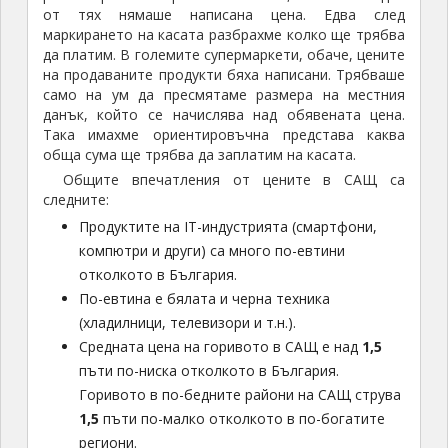
от тях нямаше написана цена. Едва след
маркирането на касата разбрахме колко ще трябва
да платим. В големите супермаркети, обаче, цените
на продаваните продукти бяха написани. Трябваше
само на ум да пресмятаме размера на местния
данък, който се начислява над обявената цена.
Така имахме ориентировъчна представа каква
обща сума ще трябва да заплатим на касата.
Общите впечатления от цените в САЩ са
следните:
Продуктите на IT-индустрията (смартфони,
компютри и други) са много по-евтини
отколкото в България.
По-евтина е бялата и черна техника
(хладилници, телевизори и т.н.).
Средната цена на горивото в САЩ е над
1,5
пъти по-ниска отколкото в България.
Горивото в по-бедните райони на САЩ струва
1,5
пъти по-малко отколкото в по-богатите
региони.