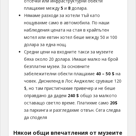
отсечки или инфраструктурни обекти
плащахме между
5
и
8
долара.
Нямаме разходи за хотели тъй като
нощувахме само в автомобила. По наши
наблюдения цената на стая в крайпътен
мотел или евтин хотел беше между 50 и 100
долара за една нощ.
Средни цени на входните такси за музеите
бяха около 20 долара. Имаше малко на брой
безплатни музеи. За основните
забележителни обекти плащахме
40 – 50 $
на
човек. Дисниленд в Лос Анджелис сруваше 120
$, но там пристигнахме привечер и не беше
оправдано да дадем
240 $
общо за малкото
оставащо светло време. Платихме само
20$
за паркинга и разгледахме отвън. Сега следва
да споделя
Някои общи впечатления от музеите