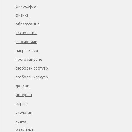
философия
физика
образование
технология
автомобили
направи сам
програмиране
свободен софтуер
свободен хардуер
джаджи
интернет
здраве
екология
храна
медицина