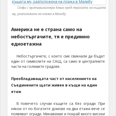
Селфи с мултимилионера Кевин пред терасата на къщата
му, разположена на плажа в Малибу
Америка не е страна само на
небостъргачите, тя е предимно
едноетажна
Небостъргачите, с които сме свикнали да бъдат
един от символите на САЩ, са само в централните
части на големите градове.
Преобладаващата част от населението на
Съединените щати живее в къщи на един
етаж
В повечето случаи къщите са без огради. При
някои от по-богатите домове на два етажи вече се
появяват огради. Минавахме и покрай много високи