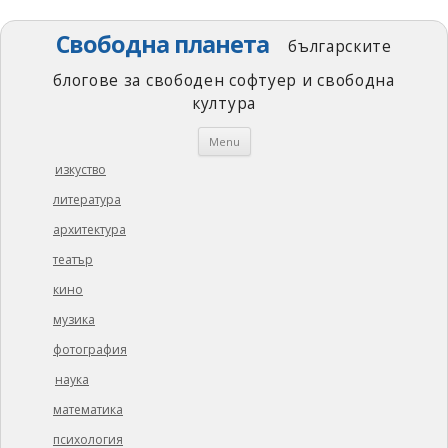
Свободна планета
българските
блогове за свободен софтуер и свободна
култура
Skip
Menu
to
content
изкуство
литература
архитектура
театър
кино
музика
фотография
наука
математика
психология