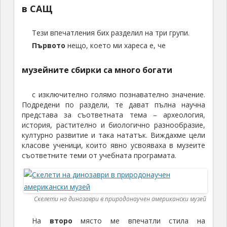
в САЩ
Тези впечатления бих разделил на три групи.
Първото
нещо, което ми хареса е, че
музейните сбирки са много богати
с изключително голямо познавателно значение.
Подредени по раздели, те дават пълна научна
представа за съответната тема – археология,
история, растително и биологично разнообразие,
културно развитие и така нататък. Виждахме цели
класове ученици, които явно усвояваха в музеите
съответните теми от учебната програмата.
Скелети на динозаври в природонаучен американски музей
На
второ
място ме впечатли стила на