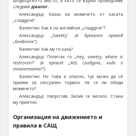
шофьорското място, а като се върна проведохме
следния
диалог.
Александър: Казах на момичето от касата
„сладурче“.
Валентин: Как е на английски „сладурче“?
Александър: „Sweety“
(в буквален превод
„бонбонче“)
.
Валентин: Как му го каза?
Александър: Попитах го „Hey, sweety, where is
restroom?“
(в превод „Хей, сладурче, къде е
тоалетната?“)
.
Валентин: Но това е опасно, тук може да се
приеме за сексуален тормоз. Не се ли обиди
момичето?
Александър: Напротив. Засмя се весело. Стана
му приятно.
Организация на движението и
правила в САЩ