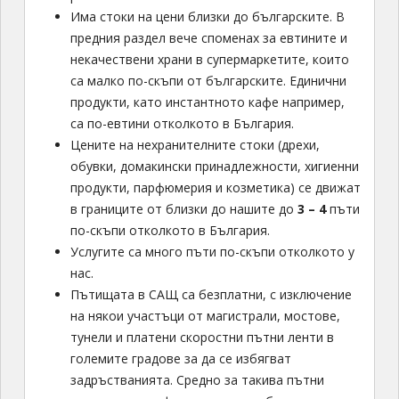
Има стоки на цени близки до българските. В
предния раздел вече споменах за евтините и
некачествени храни в супермаркетите, които
са малко по-скъпи от българските. Единични
продукти, като инстантното кафе например,
са по-евтини отколкото в България.
Цените на нехранителните стоки (дрехи,
обувки, домакински принадлежности, хигиенни
продукти, парфюмерия и козметика) се движат
в границите от близки до нашитe до
3 – 4
пъти
по-скъпи отколкото в България.
Услугите са много пъти по-скъпи отколкото у
нас.
Пътищата в САЩ са безплатни, с изключение
на някои участъци от магистрали, мостове,
тунели и платени скоростни пътни ленти в
големите градове за да се избягват
задръстванията. Средно за такива пътни