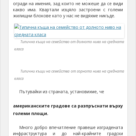
огради на имения, зад които не можеше да се види
какво има. Квартали изцяло застроени с големи
жилищни блокове като у нас не видяхме никъде.
Типична къща на семейство от долното ниво на средната
класа
Типични къщи на семейства от горното ниво на средната
класа
Пътувайки из страната, установихме, че
американските градове са разпръснати върху
големи площи.
Много добро впечатление правеше изградената
инфраструктура и до най-крайните градски