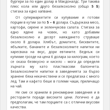
бургери за по един долар в Макдоналдс. Три такива
плюс кола или друго безалкохолно (общо
5 $
)
стигаха за едно хапване.
От супермаркетите си купувахме и готови
порции в кутии за по
5 – 6
долара. Съдържаха месо,
картофи, сирене и зеленчукова салата. Стигаха за
едно ядене на човек, но като добавим
безалкохолно и десерт наяждането струваше
около 8 долара. Хлябът, доматите, бисквитите,
ябълките, бананите и безалкохолните напитки ни
харесваха на вкус, дори евтините. Веднъж си
купихме грозде на цена 6 долара за килограм, което
се оказа безвкусно и кисело – мога да определя
зърната му като пластмасови балончета.
Безалкохолните напитки в заведенията за бързо
хранене бяха некачествени и се предлагаха с много
лед. Там и кафето беше в големи чаши, приличащо
на чай.
Не сме се хранили в реномирани заведения и в
ресторанти поради високите цени. Логично е да
предполагам, че там порциите са с отлични вкусови
качества.