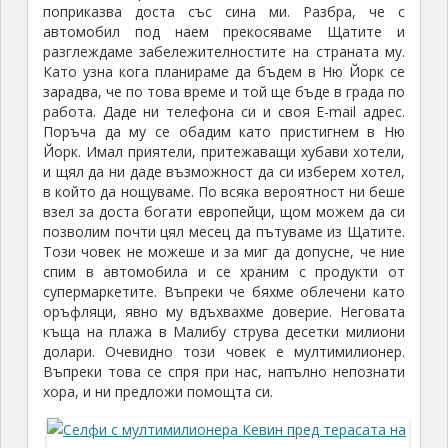
поприказва доста със сина ми. Разбра, че с
автомобил под наем прекосяваме Щатите и
разглеждаме забележителностите на страната му.
Като узна кога планираме да бъдем в Ню Йорк се
зарадва, че по това време и той ще бъде в града по
работа. Даде ни телефона си и своя E-mail адрес.
Поръча да му се обадим като пристигнем в Ню
Йорк. Имал приятели, притежаващи хубави хотели,
и щял да ни даде възможност да си изберем хотел,
в който да нощуваме. По всяка вероятност ни беше
взел за доста богати европейци, щом можем да си
позволим почти цял месец да пътуваме из Щатите.
Този човек не можеше и за миг да допусне, че ние
спим в автомобила и се храним с продукти от
супермаркетите. Въпреки че бяхме облечени като
оръфляци, явно му вдъхвахме доверие. Неговата
къща на плажа в Малибу струва десетки милиони
долари. Очевидно този човек е мултимилионер.
Въпреки това се спря при нас, напълно непознати
хора, и ни предложи помощта си.