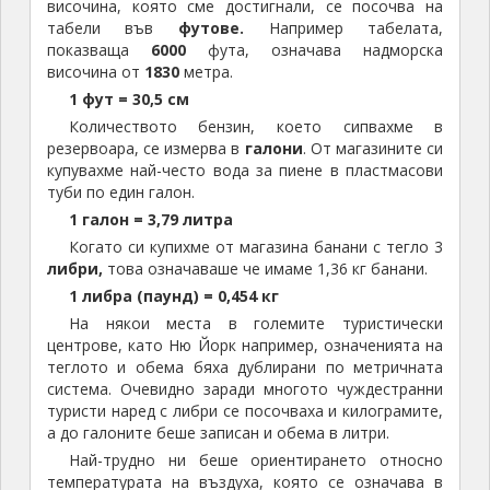
височина, която сме достигнали, се посочва на
табели във
футове.
Например табелата,
показваща
6000
фута, означава надморска
височина от
1830
метра.
1 фут = 30,5 см
Количеството бензин, което сипвахме в
резервоара, се измерва в
галони
. От магазините си
купувахме най-често вода за пиене в пластмасови
туби по един галон.
1 галон = 3,79 литра
Когато си купихме от магазина банани с тегло 3
либри,
това означаваше че имаме 1,36 кг банани.
1 либра (паунд) = 0,454 кг
На някои места в големите туристически
центрове, като Ню Йорк например, означенията на
теглото и обема бяха дублирани по метричната
система. Очевидно заради многото чуждестранни
туристи наред с либри се посочваха и килограмите,
а до галоните беше записан и обема в литри.
Най-трудно ни беше ориентирането относно
температурата на въздуха, която се означава в