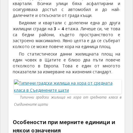
квартали. Всички улици бяха асфалтирани и
осигуряваха достъп с автомобил и до най-
далечните и откъснати от града къщи.
Видяхме и квартали с долепени една до друга
жилищни сгради на
3 – 4
етажа. Личеше си, че това
са бедни райони, където пространството е
застроено максимално. Явно целта е да се съберат
колкото се може повече хора на единица площ.
По статистически данни жилищната площ на
един човек в Щатите е близо два пъти повече
отколкото в Европа. Това е един от многото
показатели за измерване на жизнения стандарт.
Типични градски жилища на хора от средната класа в
Съединените щати
Особености при мерните единици и
някои означения