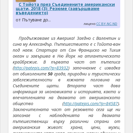
С Тойота през Съединените американски
щати, 2018 (3): Резюме (завършваме
въведението)
от Пътуване до...
лиценз
CC BY-NC-ND
Продължаваме из Америка! Заедно с Валентин и
сина му Александър. Пътешествието е с Тойота-ван
под наем. Стартира от Сан Франциско на Тихия
океан и завършва в Ню Йорк на атлантическото
крайбрежие. В първата част от пътеписа
(
http://patepis.com/?p=83932
) започнахме с извадка
от обиколените
50
града, природни и туристически
забележителности в южната половина на
Съединените щати. Втората част дава
информация за икономиката и историята, както и
впечатленията на двамата от американското
общество (
http://patepis.com/?p=84587
)
.
Заключителната част от резюмето сега ще ни
запознае с наблюденията на двамата
пътешественици върху различни страни от
американския живот: храна, цени, музеи,