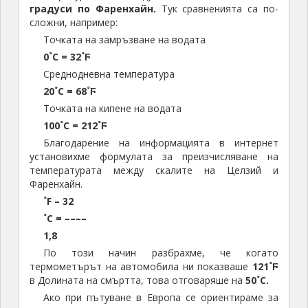
градуси по Фаренхайн.
Тук сравненията са по-
сложни, например:
Точката на замръзване на водата
0˚С = 32˚Ϝ
Среднодневна температура
20˚С = 68˚Ϝ
Точката на кипене на водата
100˚С = 212˚Ϝ
Благодарение на информацията в интернет
установихме формулата за преизчисляване на
температурата между скалите на Целзий и
Фаренхайн.
˚F – 32
˚С = ––––
1,8
По този начин разбрахме, че когато
термометърът на автомобила ни показваше
121˚Ϝ
в Долината на смъртта, това отговаряше на
50˚С.
Ако при пътуване в Европа се ориентираме за