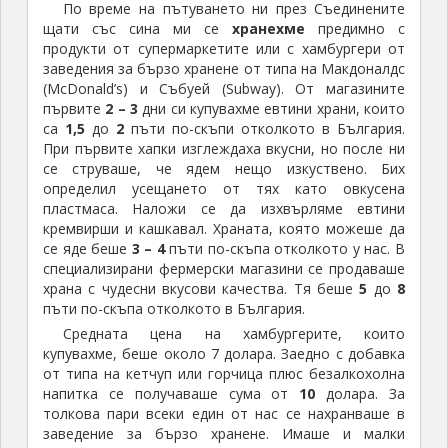
По време на пътуването ни през Съединените
щати със сина ми се
хранехме
предимно с
продукти от супермаркетите или с хамбургери от
заведения за бързо хранене от типа на Макдоналдс
(McDonald’s) и Събуей (Subway). От магазините
първите
2 – 3
дни си купувахме евтини храни, които
са
1,5
до
2
пъти по-скъпи отколкото в България.
При първите хапки изглеждаха вкусни, но после ни
се струваше, че ядем нещо изкуствено. Бих
определил усещането от тях като овкусена
пластмаса. Наложи се да изхвърляме евтини
кремвирши и кашкавал. Храната, която можеше да
се яде беше
3 – 4
пъти по-скъпа отколкото у нас. В
специализирани фермерски магазини се продаваше
храна с чудесни вкусови качества. Тя беше
5
до
8
пъти по-скъпа отколкото в България.
Средната цена на хамбургерите, които
купувахме, беше около 7 долара. Заедно с добавка
от типа на кетчуп или горчица плюс безалкохолна
напитка се получаваше сума от
10
долара. За
толкова пари всеки един от нас се нахранваше в
заведение за бързо хранене. Имаше и малки