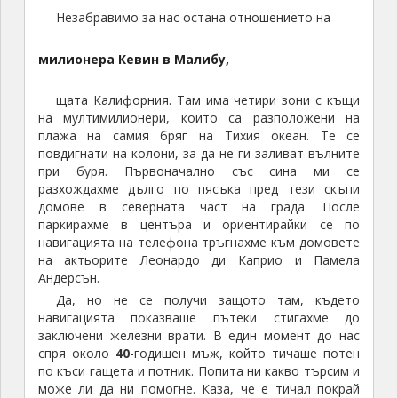
Незабравимо за нас остана отношението на
милионера
Кевин
в Малибу,
щата Калифорния. Там има четири зони с къщи
на мултимилионери, които са разположени на
плажа на самия бряг на Тихия океан. Те се
повдигнати на колони, за да не ги заливат вълните
при буря. Първоначално със сина ми се
разхождахме дълго по пясъка пред тези скъпи
домове в северната част на града. После
паркирахме в центъра и ориентирайки се по
навигацията на телефона тръгнахме към домовете
на актьорите Леонардо ди Каприо и Памела
Андерсън.
Да, но не се получи защото там, където
навигацията показваше пътеки стигахме до
заключени железни врати. В един момент до нас
спря около
40
-годишен мъж, който тичаше потен
по къси гащета и потник. Попита ни какво търсим и
може ли да ни помогне. Каза, че е тичал покрай