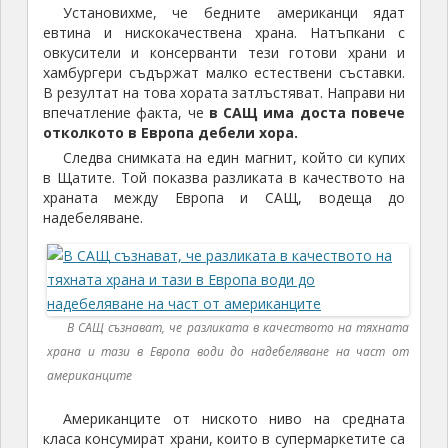
Установихме, че бедните американци ядат
евтина и нискокачествена храна. Натъпкани с
овкусители и консерванти тези готови храни и
хамбургери съдържат малко естествени съставки.
В резултат на това хората затлъстяват. Направи ни
впечатление факта, че
в САЩ има доста повече
отколкото в Европа дебели хора.
Следва снимката на един магнит, който си купих
в Щатите. Той показва разликата в качеството на
храната между Европа и САЩ, водеща до
надебеляване.
В САЩ съзнават, че разликата в качеството на тяхната
храна и тази в Европа води до надебеляване на част от
американците
Американците от ниското ниво на средната
класа консумират храни, които в супермаркетите са