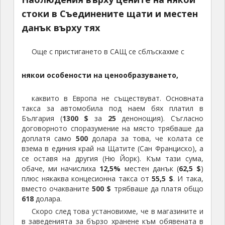
стоки в Съединените щати и местен
данък върху тях
Още с пристигането в САЩ се сблъскахме с
някои особености на ценообразуването,
каквито в Европа не съществуват. Основната
такса за автомобила под наем бях платил в
България (
1300 $
за
25
денонощия). Съгласно
договорното споразумение на място трябваше да
доплатя само
500
долара за това, че колата се
взема в единия край на Щатите (Сан Франциско), а
се оставя на другия (Ню Йорк). Към тази сума,
обаче, ми начислиха
12,5%
местен данък (
62,5 $
)
плюс някаква концесионна такса от
55,5 $
. И така,
вместо очакваните
500 $
трябваше да платя общо
618
долара.
Скоро след това установихме, че в магазините и
в заведенията за бързо хранене към обявената в