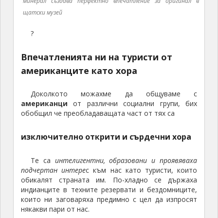
минерал създава перфектно впечатление за оригинал в
щатски музей
?
Впечатленията ни на туристи от
американците като хора
Доколкото можахме да общуваме с
американци
от различни социални групи, бих
обобщил че преобладаващата част от тях са
изключително
открити и сърдечни хора
Те са
интелигентни, образовани и проявяваха
подчертан интере
с към нас като туристи, които
обикалят страната им. По-хладно се държаха
индианците в техните резервати и бездомниците,
които ни заговаряха предимно с цел да изпросят
някакви пари от нас.