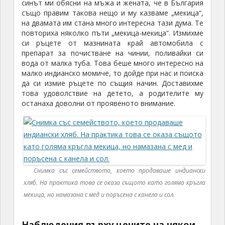
синът ми обясни на мъжа и жената, че в България
също правим такова нещо и му казваме „мекица“,
на двамата им стана много интересна тази дума. Те
повториха няколко пъти „мекица-мекица“. Измихме
си ръцете от мазнината край автомобила с
препарат за почистване на чинии, поливайки си
вода от малка туба. Това беше много интересно на
малко индианско момиче, то дойде при нас и поиска
да си измие ръцете по същия начин. Доставихме
това удоволствие на детето, а родителите му
останаха доволни от проявеното внимание.
Снимка със семейството, което продаваше индиански
хляб. На практика това се оказа същото като голяма кръгла
мекица, но намазана с мед и поръсена с канела и сол.
Наблюдения върху цените на някои