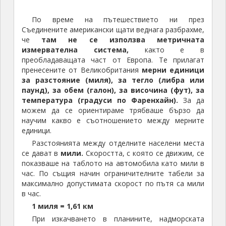
По време на пътешествието ни през
Съединените американски щати веднага разбрахме,
че
там не се използва метричната
измервателна система,
както е в
преобладаващата част от Европа. Те прилагат
пренесените от Великобритания
мерни единици
за разстояние (миля), за тегло (либра или
паунд), за обем (галон), за височина (фут), за
температура (градуси по Фаренхайн).
За да
можем да се ориентираме трябваше бързо да
научим какво е съотношението между мерните
единици.
Разстоянията между отделните населени места
се дават в
мили.
Скоростта, с която се движим, се
показваше на таблото на автомобила като мили в
час. По същия начин ограничителните табели за
максимално допустимата скорост по пътя са мили
в час.
1 миля = 1,61 км
При изкачването в планините, надморската