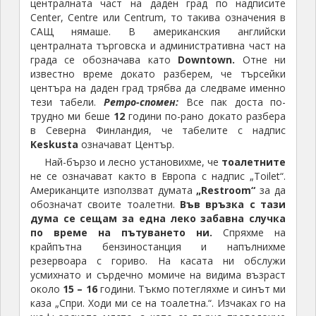
централната част на даден град по надписите
Center, Centre или Centrum, то такива означения в
САЩ нямаше. В американския английски
централната търговска и административна част на
града се обозначава като
Downtown
.
Отне ни
известно време докато разберем, че търсейки
центъра на даден град трябва да следваме именно
тези табели.
Ретро-спомен:
Все пак доста по-
трудно ми беше
12
години по-рано докато разбера
в Северна Финландия, че табелите с надпис
Keskusta
означават Център.
Най-бързо и лесно установихме, че
тоалетните
не се означават както в Европа с надпис „Toilet“.
Американците използват думата
„
Restroom
“
за да
обозначат своите тоалетни.
Във връзка с тази
дума
се сещам за една леко забавна случка
по време на пътуването ни.
Спряхме на
крайпътна бензиностанция и напълнихме
резервоара с гориво. На касата ни обслужи
усмихнато и сърдечно момиче на видима възраст
около
15 – 16
години. Тъкмо потегляхме и синът ми
каза „Спри. Ходи ми се на тоалетна.“. Изчаках го на