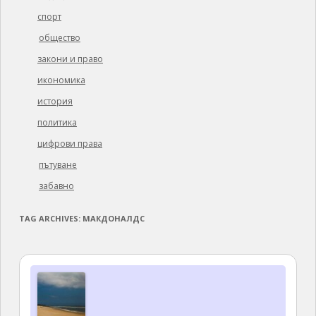
спорт
общество
закони и право
икономика
история
политика
цифрови права
пътуване
забавно
TAG ARCHIVES:
МАКДОНАЛДС