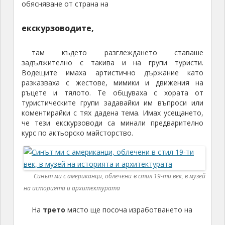
обясняване от страна на
екскурзоводите,
там където разглеждането ставаше
задължително с такива и на групи туристи.
Водещите имаха артистично държание като
разказваха с жестове, мимики и движения на
ръцете и тялото. Те общуваха с хората от
туристическите групи задавайки им въпроси или
коментирайки с тях дадена тема. Имах усещането,
че тези екскурзоводи са минали предварително
курс по актьорско майсторство.
Синът ми с американци, облечени в стил 19-ти век, в музей
на историята и архитектурата
На
трето
място ще посоча изработването на