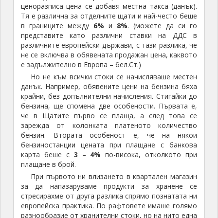
ценоразписа цена се добавя местна такса (данък).
Тя е различна за отделните щати и най-често беше
в границите между
6%
и
8%
. (можете да си го
представите като различни ставки на ДДС в
различните европейски държави, с тази разлика, че
не се включва в обявената продажан цена, каквото
е задължително в Европа – бел.Ст.)
Но не към всички стоки се начисляваше местен
данък. Например, обявените цени на бензина бяха
крайни, без допълнителни начисления. Стигайки до
бензина, ще спомена две особености. Първата е,
че в Щатите първо се плаща, а след това се
зарежда от колонката платеното количество
бензин. Втората особеност е, че на някои
бензиностанции цената при плащане с банкова
карта беше с
3 – 4%
по-висока, отколкото при
плащане в брой.
При първото ни влизането в квартален магазин
за да напазаруваме продукти за хранене се
стресирахме от друга разлика спрямо познатата ни
европейска практика. По рафтовете имаше голямо
разнообразие от хранителни стоки, но на нито една