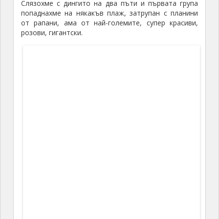
Седнахме на едно заведение, което се оказа, че
го държи жената на човека, който ни заведе на
вечеря предната вечер. Още едно нещо, което ни
направи впечатление – тук по тези острови,
независимо, че някои се водят като отделни
държави, всички непрекъснато щъкаха от един
остров на друг, всички се познаваха. Един човек го
видяхме на три различни острова, беше ни
запомнил и ни поздравяваше всеки път.