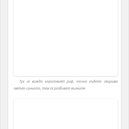
Манджа от рапани и печени картофи покрити с разни
неща
Ден 5:
Отново страхотен слънчев ден. Излизаш от
лодката, чието клатене вече отдавна не
забелязваш и гледаш бели плажове, палми и птички