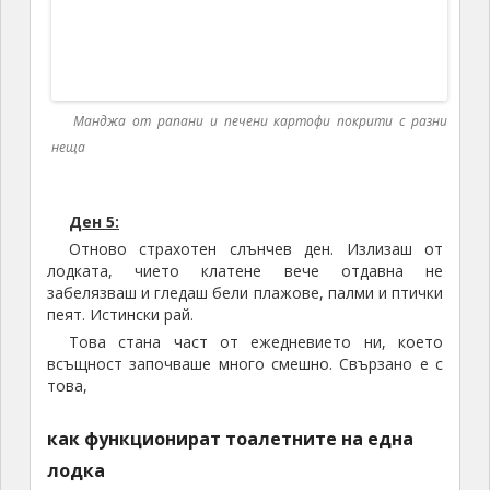
Рапани
Бяхме като ударени с мокър парцал. Всеки се
оглеждаше мълчалив и захилен, все едно бяхме
попаднали на планина от златно съкровище. Всички
се втурнахме като обезумели, да си избираме
рапани, да си ги мием и приготвим, да си вземем с