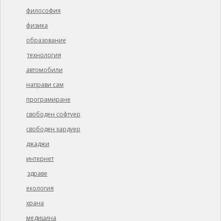
философия
физика
образование
технология
автомобили
направи сам
програмиране
свободен софтуер
свободен хардуер
джаджи
интернет
здраве
екология
храна
медицина