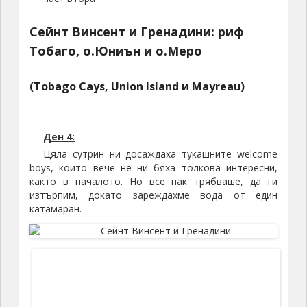
Сейнт Винсент и Гренадини: риф
Тобаго, о.Юниън и о.Меро
(Tobago Cays, Union Island и Mayreau)
Ден 4:
Цяла сутрин ни досаждаха тукашните welcome
boys, които вече не ни бяха толкова интересни,
както в началото. Но все пак трябваше, да ги
изтърпим, докато зареждахме вода от един
катамаран.
Ананас, манго и един плод, който никой не запомни как се
казва