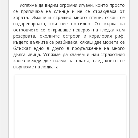
цареше страшна тишина.
Настаниха ни на една от масите, покрита с
обикновена мушама и започнаха да носят
подносите. Имаше печени банани, ориз, зеленчуци,
пълнени картофи, манджа от рапани, риба тон,
омари. За десерт донесоха микс от всякакви
плодове, половината ги виждах за първи път, и
кекс от кокос. Всичко беше страшно вкусно и
останахме много доволни.