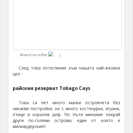
Милиардерският остров Mustique
Колкото повече приближавахме резервата,
толкова морето ставаше по-светло и яркосиньо,
въпреки че под нас имаше
десетки
метри
дълбочина. Почнаха да се виждат палмите и белия
пясък, чуваха се птиците. Веднага щом се хванахме
за мъртва котва, всички изпонаскачахме в най-
страхотната вода, която съм виждала.