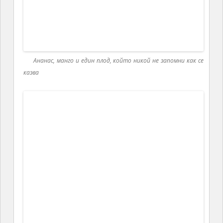
избегнат любопитни гости, търсещи, да срещнат
някоя звезда.