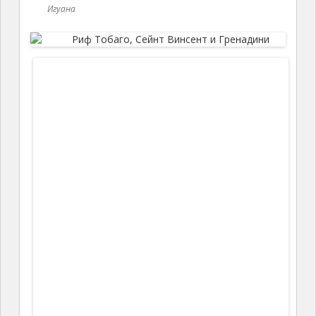
късно разбрахме, че принц Уилям и Кейт са били на
почивка на по-рано споменатия милиардерски
остров Mustique по същото време, когато и ние
бяхме в района. Та така се оказа, че сме били на
5
метра разстояние от едни от най-известните
личности в света, а ние не разбрахме
.