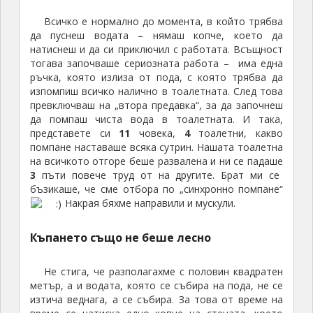
нас. Събрахме си по
5-6
броя, докато не осъзнахме,
че това е просто невъзможно, да се пренесе, всеки
рапан беше голям колкото баскетболна топка и
тежеше поне
2
килограма. Тогава почнахме, да
търсим малки рапани, но такива почти нямаше.
По-късно разбрахме, че хората ловуват рапани
за местния специалитет – манджата, която ядохме
предната вечер на Tobago Cays. Колкото по-
големи, толкова повече месо. Съответно идваха
тук да вадят месото и изхвърляха черупките и се
получаваха буквално малки планини от рапани. В
крайна сметка аз си заделих три от огромните и два
от малките, без да съм на ясно, как ще ги пренеса,
понеже щяха да заемат всичкото пространство в
сака ми. След което тръгнахме на разходка из
острова.