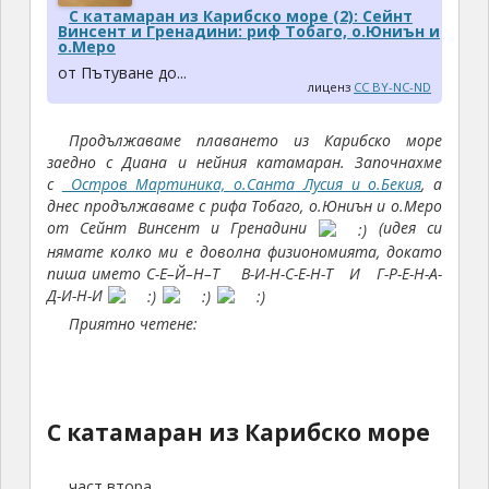
С катамаран из Карибско море (2): Сейнт
Винсент и Гренадини: риф Тобаго, о.Юниън и
о.Меро
от Пътуване до...
лиценз
CC BY-NC-ND
Продължаваме плаването из Карибско море
заедно с Диана и нейния катамаран. Започнахме
с
Остров Мартиника, о.Санта Лусия и о.Бекия
, а
днес продължаваме с рифа Тобаго, о.Юниън и о.Меро
от Сейнт Винсент и Гренадини
(идея си
нямате колко ми е доволна физиономията, докато
пиша името С-Е–Й–Н–Т В-И-Н-С-Е-Н-Т И Г-Р-Е-Н-А-
Д-И-Н-И
Приятно четене:
С катамаран из Карибско море
част втора