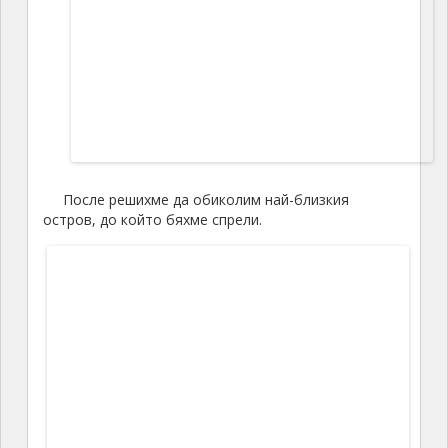
Тук също се вижда кораловият риф
Игуана
Поради големия брой туристи може би скоро резерватът
ще бъде затворен за посещение.