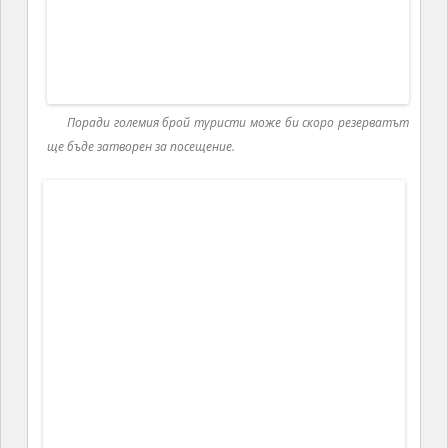
Лодката на Уилям и Кейт
По едно време капитанът каза, че трябвало да
правим митница и понеже се намираме в резерват
от безлюдни островчета, трябваше да отидем до
един по-голям и обитаем наблизо – Union Island.
Вдигнахме платната и хайде към
о.Юниън (Union Island)
По пътя видяхме един частен остров Palm Island,
на който не пускаха външни посетители. Беше