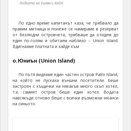
късно установихме, че по всички островчета,
където може да има и само
20
къщи, но има
интернет!