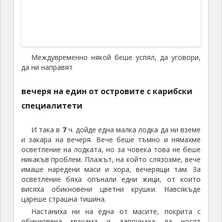
застроен с къщички на някакъв много скъп хотел,
т.е. самият остров беше един хотел. Водата
навсякъде отново беше с всички възможни нюанси
на синьото.