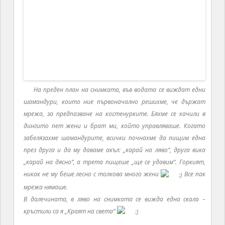
Междувременно някой беше успял, да уговори,
да ни направят
вечеря на един от островите с карибски
специалитети
И така в
7
ч. дойде една малка лодка да ни вземе
и закара на вечеря. Вече беше тъмно и нямахме
осветление на лодката, но за човека това не беше
никакъв проблем. Плажът, на който слязохме, вече
имаше наредени маси и хора, вечерящи там. За
осветление бяха опънали едни жици, от които
висяха обикновени цветни крушки. Навсякъде