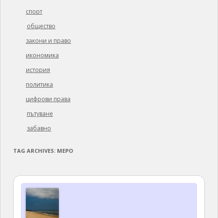
спорт
общество
закони и право
икономика
история
политика
цифрови права
пътуване
забавно
TAG ARCHIVES:
МЕРО