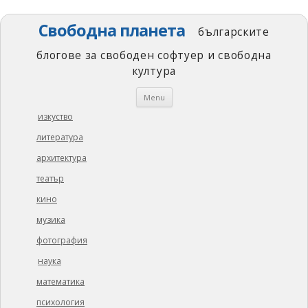
Свободна планета
българските
блогове за свободен софтуер и свободна
култура
Skip
Menu
to
content
изкуство
литература
архитектура
театър
кино
музика
фотография
наука
математика
психология