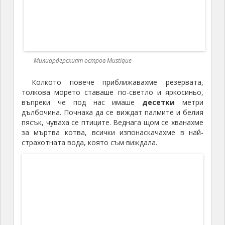
В далечината, в ляво на снимката се вижда една скала –
кръстили са я „Краят на света“
Успяхме да видим огромни игуани, които просто
се припичаха на слънце и не се страхуваха от
хората. Имаше и страшно много птици, сякаш се
надпреварваха, коя пее по-силно. От върха на
островчето се откриваше невероятна гледка към
резервата, околните острови и кораловия риф,
където вълните се разбиваха, сякаш две морета се
блъскат едно в друго в продължение на много
дълга ивица. Успяхме да хванем и най-страхотния
залез между две палми на плажа, след което се
върнахме на лодката.